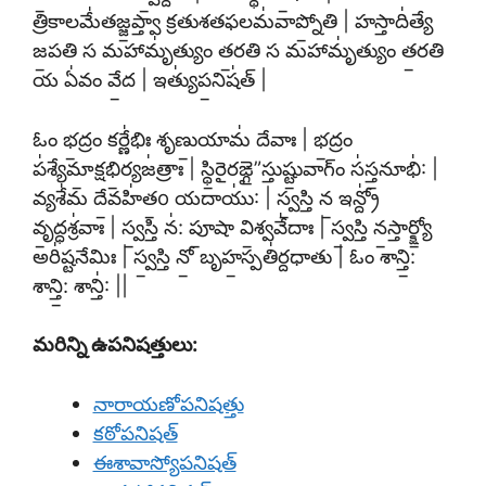
త్రికాలమే॑తజ్జ॒ప్త్వా క్రతుశతఫలమ॑వాప్నో॒తి | హస్తాది॑త్యే
జ॒పతి స మహామృ॑త్యుం త॒రతి స మహామృ॑త్యుం త॒రతి
య ఏ॑వం వే॒ద | ఇత్యు॑ప॒నిష॑త్ |
ఓం భ॒ద్రం కర్ణే॑భిః శృణు॒యామ॑ దేవాః | భ॒ద్రం
ప॑శ్యేమా॒క్షభి॒ర్యజ॑త్రాః | స్థి॒రైరఙ్గై”స్తుష్టు॒వాగ్ం స॑స్త॒నూభి॑: |
వ్యశే॑మ దే॒వహి॑త॒o యదాయు॑: | స్వ॒స్తి న॒ ఇన్ద్రో॑
వృ॒ద్ధశ్ర॑వాః | స్వ॒స్తి న॑: పూ॒షా వి॒శ్వవే॑దాః | స్వ॒స్తి న॒స్తార్క్ష్యో॒
అరి॑ష్టనేమిః | స్వ॒స్తి నో॒ బృహ॒స్పతి॑ర్దధాతు | ఓం శాన్తి॒:
శాన్తి॒: శాన్తి॑: ||
మరిన్ని ఉపనిషత్తులు:
నారాయణోపనిషత్తు
కఠోపనిషత్
ఈశావాస్యోపనిషత్