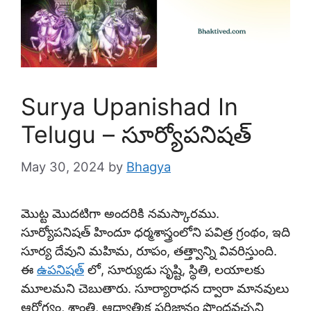
Surya Upanishad In
Telugu – సూర్యోపనిషత్
May 30, 2024
by
Bhagya
మొట్ట మొదటిగా అందరికి నమస్కారము.
సూర్యోపనిషత్ హిందూ ధర్మశాస్త్రంలోని పవిత్ర గ్రంథం, ఇది
సూర్య దేవుని మహిమ, రూపం, తత్త్వాన్ని వివరిస్తుంది.
ఈ
ఉపనిషత్
లో, సూర్యుడు సృష్టి, స్థితి, లయాలకు
మూలమని చెబుతారు. సూర్యారాధన ద్వారా మానవులు
ఆరోగ్యం, శాంతి, ఆధ్యాత్మిక పరిజ్ఞానం పొందవచ్చని