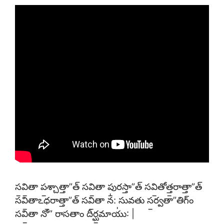
స॒వి॒తా ప॒శ్చాత్తా”త్ సవి॒తా పు॒రస్తా”త్ సవి॒తోత్త॒రాత్తా”త్
సవి॒తాఽధ॒రాత్తా”త్ సవి॒తా న॑: సువతు స॒ర్వతా”తిగ్ం
సవి॒తా నో” రాసతాం దీర్ఘ॒మాయు॑: |