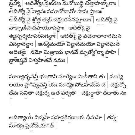
బ్ర॒హ్మా | ఆ॒ది॒త్యోఽన్తఃకరణ మనోబుద్ధి చిత్తా॑హఙ్కా॒రాః |
ఆ॒ది॒త్యో వై వ్యానః సమానోదానోఽపా॑నః ప్రా॒ణః |
ఆ॒ది॒త్యో వై శ్రోత్ర త్వక్ చక్షూరస॑నఘ్రా॒ణాః | ఆ॒ది॒త్యో వై
వాక్పాణిపాదపా॑యూప॒స్థాః | ఆ॒ది॒త్యో వై
శబ్దస్పర్శరూపర॑సగ॒న్ధాః | ఆ॒ది॒త్యో వై వచనాదానాగమన
విస॑ర్గాన॒న్దాః | ఆనన్దమయో విజ్ఞానమయో విజ్ఞానఘన॑
ఆది॒త్యః | నమో మిత్రాయ భానవే మృత్యో”ర్మా పా॒హి |
భ్రాజిష్ణవే విశ్వహేత॑వే న॒మః |
సూర్యాద్భవన్తి॑ భూతా॒ని సూర్యేణ పాలి॑తాని॒ తు | సూర్యే
లయం ప్రా”ప్నువ॒న్తి యః సూర్యః సోఽహ॑మేవ॒ చ | చక్షు॑ర్నో
దే॒వః స॑వి॒తా చక్షు॑ర్న ఉ॒త ప॒ర్వత॑: | చక్షు॑ర్ధా॒తా ద॑ధాతు నః
|
ఆ॒ది॒త్యాయ॑ వి॒ద్మహే॑ సహస్రకిర॒ణాయ॑ ధీమహి | తన్న॑:
సూర్యః ప్రచో॒దయా”త్ |