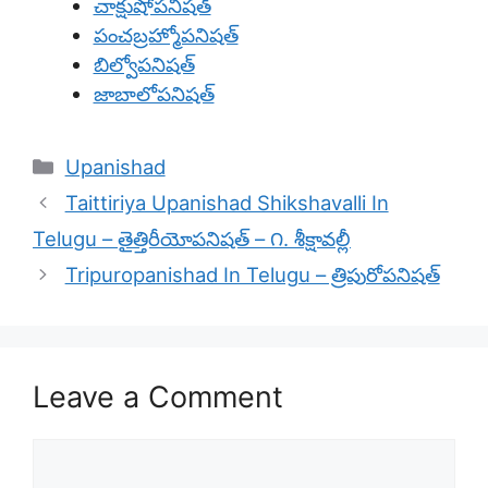
చాక్షుషోపనిషత్
పంచబ్రహ్మోపనిషత్
బిల్వోపనిషత్
జాబాలోపనిషత్
Categories
Upanishad
Taittiriya Upanishad Shikshavalli In
Telugu – తైత్తిరీయోపనిషత్ – ౧. శీక్షావల్లీ
Tripuropanishad In Telugu – త్రిపురోపనిషత్
Leave a Comment
Comment