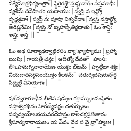
ప॑శ్యేమా॒క్షభి॒ర్యజ॑త్రాః | స్థి॒రైరఙ్గై”స్తుష్టు॒వాగ్ం స॑స్త॒నూభి॑: |
వ్యశే॑మ దే॒వహి॑త॒o యదాయు॑: | స్వ॒స్తి న॒ ఇన్ద్రో॑
వృ॒ద్ధశ్ర॑వాః | స్వ॒స్తి న॑: పూ॒షా వి॒శ్వవే॑దాః | స్వ॒స్తి న॒స్తార్క్ష్యో॒
అరి॑ష్టనేమిః | స్వ॒స్తి నో॒ బృహ॒స్పతి॑ర్దధాతు | ఓం శాన్తి॒:
శాన్తి॒: శాన్తి॑: ||
ఓం అథ సూర్యాథర్వాఙ్గిరసం వ్యా”ఖ్యాస్యా॒మః | బ్రహ్మా
ఋ॒షిః | గాయ॑త్రీ ఛ॒న్దః | ఆది॑త్యో దే॒వతా | హంస॑:
సో॒ఽహమగ్నినారాయణ యు॑క్తం బీ॒జమ్ | హృల్లే॑ఖా శ॒క్తిః |
వియదాదిసర్గసంయు॑క్తం కీ॒లకమ్ | చతుర్విధపురుషార్థ
సిద్ధ్యర్థే వి॑నియో॒గః |
షట్‍స్వరారూఢే॑న బీజే॒న షడ॑ఙ్గం ర॒క్తామ్బు॑జసంస్థి॒తం
సప్తాశ్వ॑రథి॒నం హిర॑ణ్యవ॒ర్ణం చ॑తుర్భు॒జం
పద్మద్వయాఽభయవర॑దహ॒స్తం కాలచక్ర॑ప్రణేతా॒రం
శ్రీసూర్యనారాయ॒ణం య ఏ॑వం వే॒ద స వై బ్రా”హ్మ॒ణః |