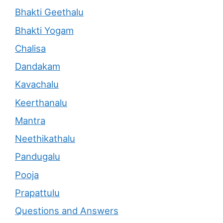
Bhakti Geethalu
Bhakti Yogam
Chalisa
Dandakam
Kavachalu
Keerthanalu
Mantra
Neethikathalu
Pandugalu
Pooja
Prapattulu
Questions and Answers