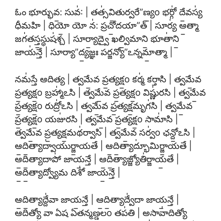
ఓం భూర్భువ॒: సువ॑: | తత్స॑వి॒తుర్వరే”ణ్య॒o భర్గో॑ దే॒వస్య॑
ధీమహి | ధియో॒ యో న॑: ప్రచో॒దయా”త్ | సూర్య॑ ఆ॒త్మా
జగ॑తస్త॒స్థుష॑శ్చ | సూర్యా॒ద్వై ఖల్వి॒మాని॒ భూతా॑ని॒
జాయ॑న్తే | సూర్యా”ద్య॒జ్ఞః పర్జన్యో”ఽన్నమా॒త్మా |
నమ॑స్తే ఆదిత్య | త్వమే॒వ ప్ర॒త్యక్ష॒o కర్మ॑ కర్తాసి | త్వమే॒వ
ప్ర॒త్యక్ష॒o బ్రహ్మా॑ఽసి | త్వమే॒వ ప్ర॒త్యక్ష॒o విష్ణు॑రసి | త్వమే॒వ
ప్ర॒త్యక్ష॒o రుద్రో॑ఽసి | త్వమే॒వ ప్ర॒త్యక్ష॒మృగ॑సి | త్వమే॒వ
ప్ర॒త్యక్ష॒o యజు॑రసి | త్వమే॒వ ప్ర॒త్యక్ష॒o సామా॑సి |
త్వమే॒వ ప్ర॒త్యక్ష॒మథ॑ర్వాసి | త్వమే॒వ సర్వ॑o ఛన్దో॒ఽసి |
ఆ॒ది॒త్యాద్వా॑యుర్జా॒యతే | ఆ॒ది॒త్యాద్భూ॑మిర్జా॒యతే |
ఆ॒ది॒త్యాదాపో॑ జాయ॒న్తే | ఆ॒ది॒త్యాజ్జ్యోతి॑ర్జాయ॒తే |
ఆ॒ది॒త్యాద్వ్యోమ దిశో॑ జాయ॒న్తే |
ఆ॒ది॒త్యాద్దే॑వా జాయ॒న్తే | ఆ॒ది॒త్యాద్వే॑దా జాయ॒న్తే |
ఆ॒ది॒త్యో వా ఏ॒ష ఏ॒తన్మ॒ణ్డల॒o తప॑తి | అ॒సావా॑ది॒త్యో