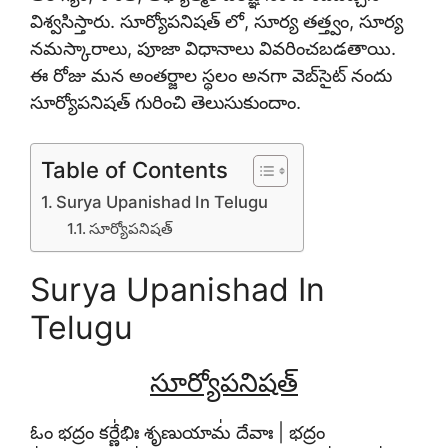
విశ్వసిస్తారు. సూర్యోపనిషత్ లో, సూర్య తత్త్వం, సూర్య
నమస్కారాలు, పూజా విధానాలు వివరించబడతాయి.
ఈ రోజు మన అంతర్జాల స్థలం అనగా వెబ్‌సైట్ నందు
సూర్యోపనిషత్ గురించి తెలుసుకుందాం.
Table of Contents
Surya Upanishad In Telugu
సూర్యోపనిషత్
Surya Upanishad In
Telugu
సూర్యోపనిషత్
ఓం భ॒ద్రం కర్ణే॑భిః శృణు॒యామ॑ దేవాః | భ॒ద్రం