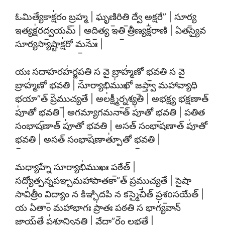
ఓమిత్యేకాక్ష॑రం బ్ర॒హ్మ | ఘృణి॒రితి॒ ద్వే అ॒క్షరే” | సూర్య॒
ఇత్యక్ష॑రద్వ॒యమ్ | ఆ॒ది॒త్య ఇతి॒ త్రీణ్యక్ష॑రాణి | ఏతస్యైవ
సూర్యస్యాష్టాక్ష॑రో మ॒నుః |
యః సదాహరహ॑ర్జప॒తి స వై బ్రాహ్మ॑ణో భ॒వతి స వై
బ్రాహ్మ॑ణో భ॒వతి | సూర్యాభిము॑ఖో జ॒ప్త్వా మహావ్యాధి
భయా”త్ ప్రము॒చ్యతే | అల॑క్ష్మీర్న॒శ్యతి | అభక్ష్య భక్షణాత్
పూ॑తో భ॒వతి | అగమ్యాగమనాత్ పూ॑తో భ॒వతి | పతిత
సంభాషణాత్ పూ॑తో భ॒వతి | అసత్ సంభాషణాత్ పూ॑తో
భ॒వతి | అసత్ సంభాషణాత్పూ॑తో భ॒వతి |
మధ్యాహ్నే సూర్యాభి॑ముఖః ప॒ఠేత్ |
సద్యోత్పన్నపఞ్చమహాపాతకా”త్ ప్రము॒చ్యతే | సైషా
సావి॑త్రీం వి॒ద్యాం న కిఞ్చిదపి న కస్మైచి॑త్ ప్రశ॒oసయేత్ |
య ఏ॒తాం మహాభాగః ప్రా॑తః ప॒ఠతి స భాగ్య॑వాన్
జా॒యతే ప॑శూన్వి॒న్దతి | వేదా”ర్థం ల॒భతే |