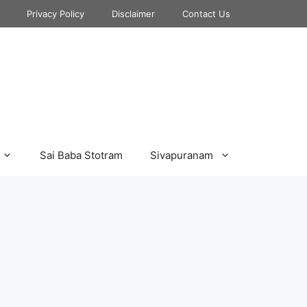
Privacy Policy
Disclaimer
Contact Us
Sai Baba Stotram
Sivapuranam