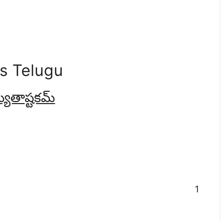
s Telugu
యుతాష్టకమ్
1