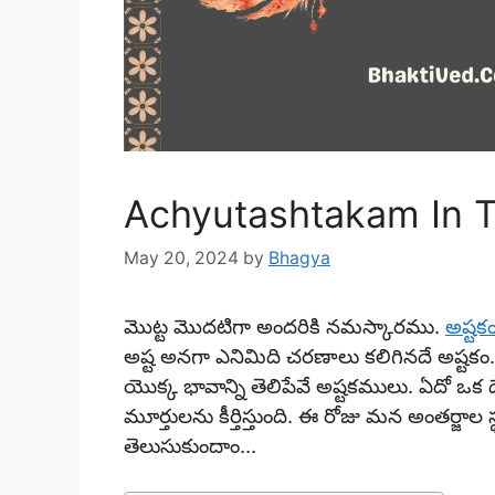
Achyutashtakam In Te
May 20, 2024
by
Bhagya
మొట్ట మొదటిగా అందరికి నమస్కారము.
అష్టక
అష్ట అనగా ఎనిమిది చరణాలు కలిగినదే అష్టకం.
యొక్క భావాన్ని తెలిపేవే అష్టకములు. ఏదో ఒ
మూర్తులను కీర్తిస్తుంది. ఈ రోజు మన అంతర్జాల 
తెలుసుకుందాం…