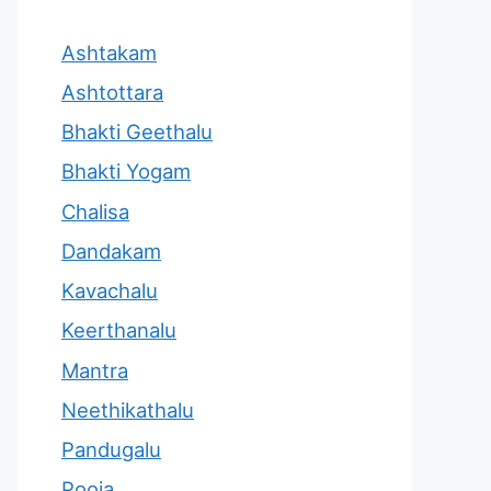
Ashtakam
Ashtottara
Bhakti Geethalu
Bhakti Yogam
Chalisa
Dandakam
Kavachalu
Keerthanalu
Mantra
Neethikathalu
Pandugalu
Pooja