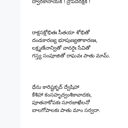
ద్వారకానాయక ! ద్రౌపదీరక్షక !
రాక్షసక్షోభితః సీతయా శోభితో
దండకారణ్య భూపుణ్యతాకారణః,
లక్ష్మణేనాన్వితో వానరైః సేవితో
గస్త్య సంపూజితో రాఘవః పాతు మామ్.
ధేను కారిష్టకృద్ ద్వేషిహా
కేశిహా కంసహృద్వంశికావాదకః,
పూతనాకోపకః సూరజాఖేలనో
బాలగోపాలకః పాతు మాం సర్వదా.