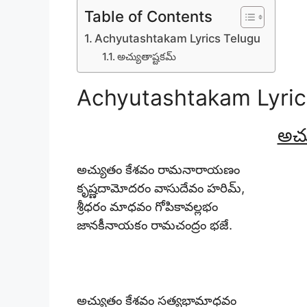
Table of Contents
Achyutashtakam Lyrics Telugu
అచ్యుతాష్టకమ్
Achyutashtakam Lyric
అచ్
అచ్యుతం కేశవం రామనారాయణం
కృష్ణదామోదరం వాసుదేవం హరిమ్,
శ్రీధరం మాధవం గోపికావల్లభం
జానకీనాయకం రామచంద్రం భజే.
అచ్యుతం కేశవం సత్యభామాధవం