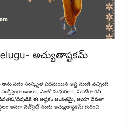
lugu- అచ్యుతాష్టకమ్
ం
అను పదం సంస్కృత పదమయిన అష్ట నుండి వచ్చింది.
 సంక్షిప్తంగా ఉంటూ, ఎంతో మధురంగా, సూటిగా కవి
క దేవతకు/దేవుడికి ఈ అష్టకం అంకితమై, ఆయా దేవతా
స్థలం అనగా వెబ్‌సైట్ నందు అచ్యుతాష్టకమ్
గురించి