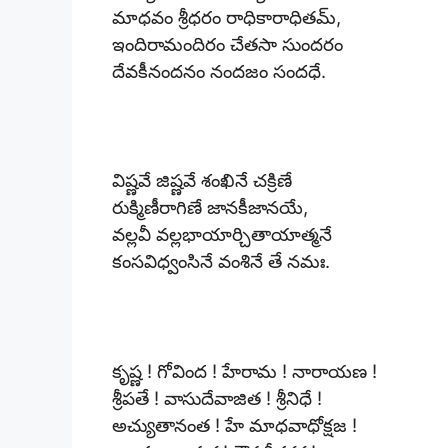
మాధవం శ్రీధరం రాధికారాధితమ్,
ఇందిరామందిరం చేతసా సుందరం
దేవకీనందనం నందజం సందధే.
విష్ణవే జిష్ణవే శంఖినే చక్రిణే
రుక్మిణీరాగిణే జానకీజానయే,
వల్లవీ వల్లభాయార్చితాయాత్మనే
కంసవిధ్వంసినే వంశినే తే నమః.
కృష్ణ ! గోవింద ! హేరామ ! నారాయణ !
శ్రీపతే ! వాసుదేవాజిత ! శ్రీనిధే !
అచ్యుతానంత ! హే మాధవాధోక్షజ !