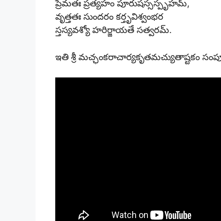
ప్రేమతః ప్రత్యహం పూరుషస్సస్పృహమ్,
వృత్తతః సుందరం కర్తృవిశ్వంభర
స్తస్యవశ్యో హరిర్జాయతే సత్వరమ్.
ఇతి శ్రీ మచ్ఛంకరాచార్యకృతమచ్యుతాష్టకం సంపూ