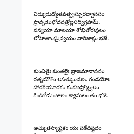
విద్యుదుద్యోతవత్ప్రస్ఫురద్వాససం
ప్రావృడంభోదవత్రోల్లసద్విగ్రహమ్,
వన్యయా మాలయా శోభితోరఃస్థలం
లోహితాంఘ్రద్వయం వారిజాక్షం భజే.
కుంచితైః కుంతలైః భ్రాజమానాననం
రత్నమౌళిం లసత్కుండలం గండయోః
హారకేయూరకం కంకణప్రోజ్జ్వలం
కింకిణీమంజులం శ్యామలం తం భజే.
అచ్యుతస్యాష్టకం యః పఠేదిష్టదం