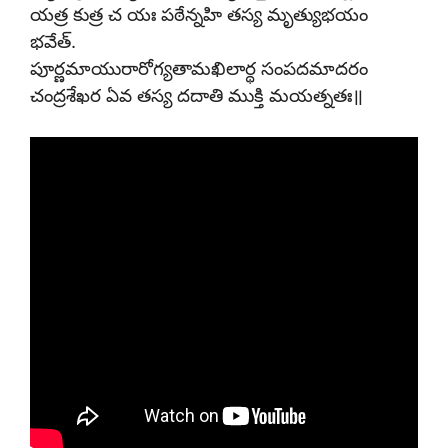
యత్ర కుత్ర చ యః పఠేన్నహి తస్య మృత్యుభయం
భవేత్.
పూర్ణమాయురారోగ్యతామఖిలార్థ సంపదమాదరం
చంద్రశేఖర ఏవ తస్య దదాతి ముక్తి మయత్నతః॥