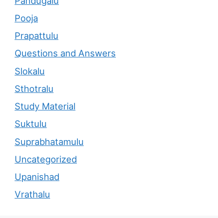
Pandugalu
Pooja
Prapattulu
Questions and Answers
Slokalu
Sthotralu
Study Material
Suktulu
Suprabhatamulu
Uncategorized
Upanishad
Vrathalu