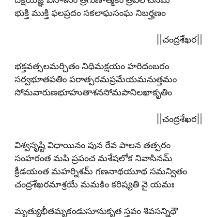
భుక్తి ముక్తి ఫలప్రదం సకలాఘసంఘ నిబర్హణం
||చంద్రశేఖర||
భక్తవత్సలమర్చితం నిధిమక్షయం హరిదంబరం
సర్వభూతపతిం పరాత్పరమప్రమేయమనుత్తమం
సోమవారుణభూహుతాశనసోమపానిలఖాకృతిం
||చంద్రశేఖర||
విశ్వసృష్టి విధాయినం పున రేవ పాలన తత్పరం
సంహరంత మపి ప్రపంచ మశేషలోక నివాసినమ్
క్రీడయంత మహర్నిశమ్ గణనాథయూథ సమన్వితం
చంద్రశేఖరమాశ్రయే మమకిం కరిష్యతి వై యమః
మృత్యుభీతమృకండుసూనుకృత స్తవం శివసన్నిధౌ