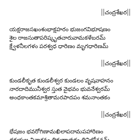
||చంద్రశేఖర||
యక్షరాజసఖంశంభాక్షహరం భుజంగవిభూషణం
శైల రాజసుతాపరిష్కృతచారువామకళేబరమ్
క్ష్వేళనీలగళం పరశ్వధ ధారిణం మృగధారిణమ్
||చంద్రశేఖర||
కుండలీకృత కుండలీశ్వర కుండలం వృషవాహనం
నారదాదిమునీశ్వర స్తుత వైభవం భువనేశ్వరమ్
అంధకాంతకమాశ్రితామరపాదపం శమనాంతకం
||చంద్రశేఖర||
భేషజం భవరోగిణామఖిలాపదామపహారిణం
దక్షయజ్ఞ వినాశనం త్రిగుణాత్మకం త్రివిలోచనమ్