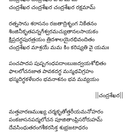
చంద్రశేఖర చంద్రశేఖర చంద్రశేఖర రక్షమామ్
రత్నసాను శరాసనం రజతాద్రిశృంగ నికేతనం
శింజినీకృతపన్నగేశ్వరమచ్యుతానలసాయకం
క్షిప్రదగ్ధపురత్రయం త్రిదశాలయైరభివందితం
చంద్రశేఖర మాశ్రయే మమ కిం కరిష్యతి వై యమః
పంచపాదప పుష్పగంధపదాంబుజద్వయశోభితం
ఫాలలోచనజాత పావకదగ్ధ మన్మథవిగ్రహం
భస్మదిగ్ధకళేబరం భవనాశనం భవ మవ్యయం
||చంద్రశేఖర||
మత్తవారణముఖ్య చర్మకృతోత్తరీయమనోహరం
పంకజాసనపద్మలోచన పూజితాంఫ్రిసరోరుహమ్
దేవసింధుతరంగశీకరసిక్త శుభ్రజటాధరం