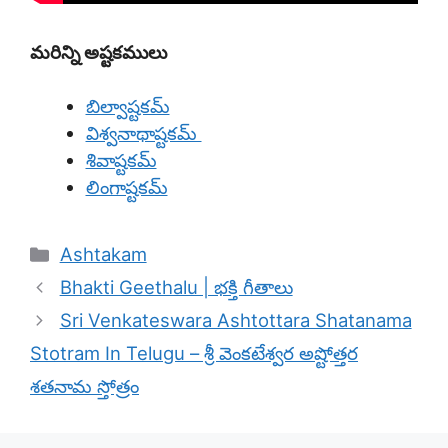
మరిన్ని అష్టకములు
బిల్వాష్టకమ్
విశ్వనాథాష్టకమ్
శివాష్టకమ్
లింగాష్టకమ్
Categories
Ashtakam
Bhakti Geethalu | భక్తి గీతాలు
Sri Venkateswara Ashtottara Shatanama
Stotram In Telugu – శ్రీ వెంకటేశ్వర అష్టోత్తర
శతనామ స్తోత్రం