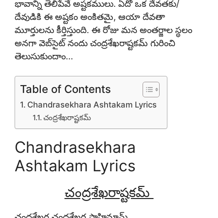
భావాన్ని తెలిపేవే అష్టకములు. ఏదో ఒక దేవతకు/
దేవుడికి ఈ అష్టకం అంకితమై, ఆయా దేవతా
మూర్తులను కీర్తిస్తుంది. ఈ రోజు మన అంతర్జాల స్థలం
అనగా వెబ్‌సైట్ నందు చంద్రశేఖరాష్టకమ్
గురించి
తెలుసుకుందాం…
Table of Contents
Chandrasekhara Ashtakam Lyrics
చంద్రశేఖరాష్టకమ్
Chandrasekhara
Ashtakam Lyrics
చంద్రశేఖరాష్టకమ్
చంద్రశేఖర చంద్రశేఖర పాహిమామ్