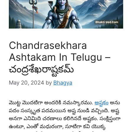
Chandrasekhara
Ashtakam In Telugu –
చంద్రశేఖరాష్టకమ్
May 20, 2024
by
Bhagya
మొట్ట మొదటిగా అందరికి నమస్కారము.
అష్టకం
అను
పదం సంస్కృత పదమయిన అష్ట నుండి వచ్చింది. అష్ట
అనగా ఎనిమిది చరణాలు కలిగినదే అష్టకం. సంక్షిప్తంగా
ఉంటూ, ఎంతో మధురంగా, సూటిగా కవి యొక్క