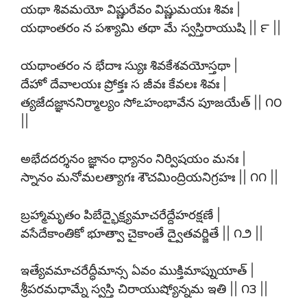
యథా శివమయో విష్ణురేవం విష్ణుమయః శివః |
యథాంతరం న పశ్యామి తథా మే స్వస్తిరాయుషి || ౯ ||
యథాంతరం న భేదాః స్యుః శివకేశవయోస్తథా |
దేహో దేవాలయః ప్రోక్తః స జీవః కేవలః శివః |
త్యజేదజ్ఞాననిర్మాల్యం సోఽహం‍భావేన పూజయేత్ || ౧౦
||
అభేదదర్శనం జ్ఞానం ధ్యానం నిర్విషయం మనః |
స్నానం మనోమలత్యాగః శౌచమింద్రియనిగ్రహః || ౧౧ ||
బ్రహ్మామృతం పిబేద్భైక్ష్యమాచరేద్దేహరక్షణే |
వసేదేకాంతికో భూత్వా చైకాంతే ద్వైతవర్జితే || ౧౨ ||
ఇత్యేవమాచరేద్ధీమాన్స ఏవం ముక్తిమాప్నుయాత్ |
శ్రీపరమధామ్నే స్వస్తి చిరాయుష్యోన్నమ ఇతి || ౧౩ ||