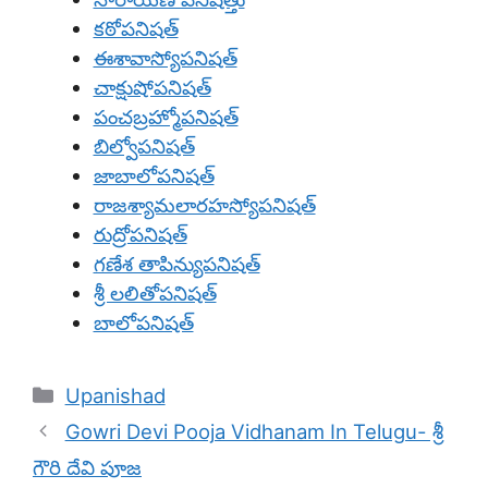
కఠోపనిషత్
ఈశావాస్యోపనిషత్
చాక్షుషోపనిషత్
పంచబ్రహ్మోపనిషత్
బిల్వోపనిషత్
జాబాలోపనిషత్
రాజశ్యామలారహస్యోపనిషత్
రుద్రోపనిషత్
గణేశ తాపిన్యుపనిషత్
శ్రీ లలితోపనిషత్
బాలోపనిషత్
Categories
Upanishad
Gowri Devi Pooja Vidhanam In Telugu- శ్రీ
గౌరి దేవి పూజ