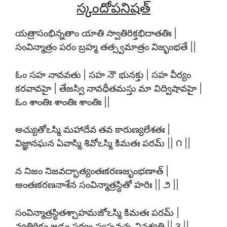
స్కందోపనిషత్
యత్రాసంభిన్నతాం యాతి స్వాతిరిక్తభిదాతతిః |
సంవిన్మాత్రం పరం బ్రహ్మ తత్స్వమాత్రం విజృంభతే ||
ఓం సహ నావవతు | సహ నౌ భునక్తు | సహ వీర్యం
కరవావహై | తేజస్వి నావధీతమస్తు మా విద్విషావహై |
ఓం శాంతిః శాంతిః శాంతిః ||
అచ్యుతోఽస్మి మహాదేవ తవ కారుణ్యలేశతః |
విజ్ఞానఘన ఏవాస్మి శివోఽస్మి కిమతః పరమ్ || ౧ ||
న నిజం నిజవద్భాత్యంతఃకరణజృంభణాత్ |
అంతఃకరణనాశేన సంవిన్మాత్రస్థితో హరిః || ౨ ||
సంవిన్మాత్రస్థితశ్చాహమజోఽస్మి కిమతః పరమ్ |
వ్యతిరిక్తం జడం సర్వం స్వప్నవచ్చ వినశ్యతి || ౩ ||