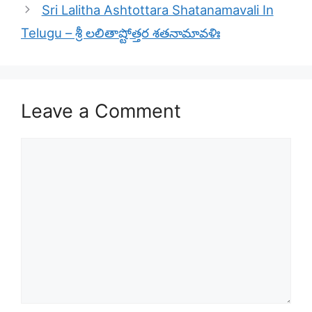
Sri Lalitha Ashtottara Shatanamavali In
Telugu – శ్రీ లలితాష్టోత్తర శతనామావళిః
Leave a Comment
Comment