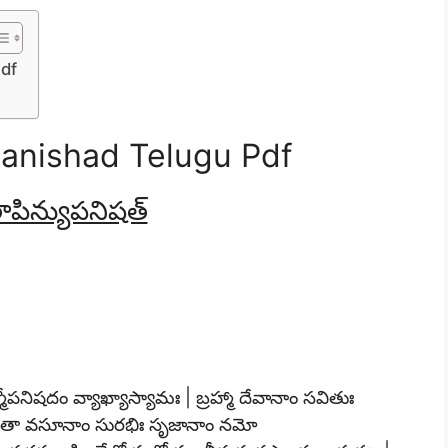
Pdf
panishad Telugu Pdf
ాపిన్యుపనిషత్
పనిషదం వ్యాఖ్యాస్యామః | బ్రహ్మా దేవానాం సవితుః
ధాతా వసూనాం సురభిః సృజానాం నమో