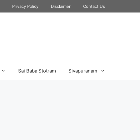
Privacy Policy
Disclaimer
Contact Us
Sai Baba Stotram
Sivapuranam