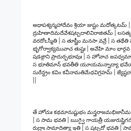
అథాపశ్యన్మహాదేవం శ్రియా జుష్టం మదోత్కటమ్ 
ద్రుహిణాదిమదేవేశషట్పదాలివిరాజితమ్ | లస
వరదోఽస్మీతి | స తూష్ణీం మనసా వవ్రే | స తథేత
భృగోర్వాక్యమువాచ తుష్టః | అవేహి మాం భార్గవ
షడఙ్గాని ప్రాదుర్బభూవుః | స హోవాచ జపధ్వమ
స భూతిమాన్ భవతీతి యూయమన్నాద్యా భవేయురి
సురేన్ద్రం కవిం కవీనామతిమేధవిగ్రహమ్ | జ్యేష్
||
తే హోచుః కథమానుష్టుభం మన్త్రరాజమభిజానీమ 
| స సామ భవతి | ఋగ్వై గాయత్రీ యజురుష్ణిగన
రుద్రాః సామాదిత్యా ఇతి | స షట్పదో భవతి | స