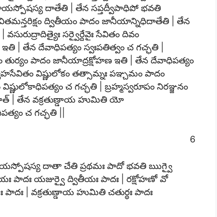
యస్పోషస్య దాతేతి | తేన సప్తద్వీపాధిపో భవతి
వితమన్తరిక్షం ద్వితీయం పాదం జానీయాన్నిధిదాతేతి | తేన
సురుద్రాదిత్యైః సర్వైర్దేవైః సేవితం దివం
ి | తేన దేవాధిపత్యం స్వఃపతిత్వం చ గచ్ఛతి |
 తుర్యం పాదం జానీయాద్రక్షోహణ ఇతి | తేన దేవాధిపత్యం
్యూహసేవితం విష్ణులోకం తత్సామ్నః పఞ్చమం పాదం
ష్ణులోకాధిపత్యం చ గచ్ఛతి | బ్రహ్మస్వరూపం నిరఞ్జనం
ాత్ | తేన వక్రతుణ్డాయ హుమితి యో
పత్యం చ గచ్ఛతి ||
6
రాయస్పోషస్య దాతా చేతి ప్రథమః పాదో భవతి ఋగ్వై
ీయః పాదః యజుర్వై ద్వితీయః పాదః | రక్షోహణో వో
దః | వక్రతుణ్డాయ హుమితి చతుర్థః పాదః