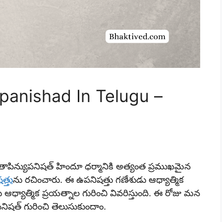
panishad In Telugu –
ాపిన్యుపనిషత్ హిందూ ధర్మానికి అత్యంత ప్రముఖమైన
త్తు
ను రచించారు. ఈ ఉపనిషత్తు గణేశుడు ఆధ్యాత్మిక
ధ్యాత్మిక ప్రయత్నాల గురించి వివరిస్తుంది. ఈ రోజు మన
నిషత్ గురించి తెలుసుకుందాం.