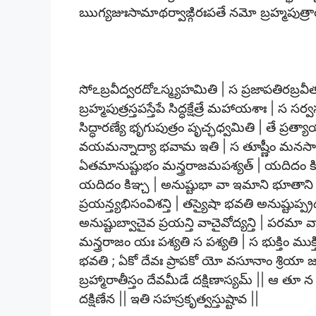
ఋగ్యజుఃసామాథర్వాఙ్గిరఃపతే నమో బ్రహ్మపుత్రా
సోఽబ్రవీద్వరదోఽస్మ్యహమితి | స ప్రజాపతిరబ్రవీ
బ్రహ్మపుత్రస్తపస్తేపే సిద్ధక్షేత్రే మహాయశాః | స స
సిద్ధారణ్యే భృగుపుత్రం పృచ్ఛధ్వమితి | తే ప్
వయమన్నాద్యా భవామ ఇతి | స తూష్ణీం మనసా ధ్
ఏతమానుష్టుభం మన్త్రరాజమపశ్యత్ | యదిదం కిఞ
యదిదం కిఞ్చ | అనుష్టుభా వా ఇమాని భూతాని జా
ప్రయన్త్యభిసంవిశన్తి | తస్యైషా భవతి అనుష్టుప
అనుష్టుబ్వాచైవ ప్రయన్తి వాచైవోద్యన్తి | పరమా
మన్త్రరాజం యః పశ్యతి స పశ్యతి | స భుక్తిం ముక్
భవతి ; ఏకో దేవః ప్రాపకో యో వసూనాం శ్రియా
బ్రహ్మారాతీస్తం దేవమీడే దక్షిణాస్యమ్ || ఆ తూ న 
దక్షిణేన || ఇతి సహస్రకృత్వస్తుష్టావ ||