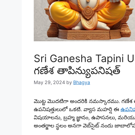
Sri Ganesha Tapini U
గణేశ తాపిన్యుపనిషత్
May 29, 2024
by
Bhagya
మొట్ట మొదటిగా అందరికి నమస్కారము. గణేశ త
ఉపనిషత్తులులో ఒకటి. వ్యాస మహర్షి ఈ
ఉపనిష
విషయాలను, బ్రహ్మ జ్ఞానం, ఉపాసనలు, మరియు ఆ
అంతర్జాల స్థలం అనగా వెబ్‌సైట్ నందు జాబాలోప