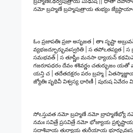
బ్రహ్మణేఽథర్వపుత్రాయ మీఢుషే || ధాతా దేవ
నమో బ్రహ్మణే బ్రహ్మపుత్రాయ తుభ్యం జ్యేష్ఠాయా
ఓం ప్రజాపతిః ప్రజా అసృజత | తాః సృష్టా అబ్రువ
వ్యభజద్భూర్భువఃస్వరితి | స తపోఽతప్యత | స బ్రహ్మ
సమభవత్ | స తూష్ణీం మనసా ధ్యాయన్ కథమిమేఽన
గజరూపధరం దేవం శశివర్ణం చతుర్భుజం యతో 
యన్తి చ | తదేతదక్షరం పరం బ్రహ్మ | ఏతస్మాజ్జ
జ్యోతిః పృథివీ విశ్వస్య ధారిణీ | పురుష ఏవేదం
సోఽస్తువత నమో బ్రహ్మణే నమో బ్రాహ్మణేభ్యో నమ
నమః సవిత్రే ప్రసవిత్రే నమో భోజ్యాయ ప్రకృష్
సదాశివాయ తుర్యాయ తురీయాయ భూర్భువఃస్వః