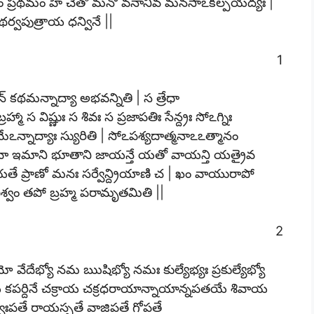
ానాం ప్రథమం హి చేతో మనో వనానీవ మనసాఽకల్పయద్యః |
థర్వపుత్రాయ ధన్వినే ||
1
న్ కథమన్నాద్యా అభవన్నితి | స త్రేధా
ా స విష్ణుః స శివః స ప్రజాపతిః సేన్ద్రః సోఽగ్నిః
్నాద్యాః స్యురితి | సోఽపశ్యదాత్మనాఽఽత్మానం
వా ఇమాని భూతాని జాయన్తే యతో వాయన్తి యత్రైవ
ాయతే ప్రాణో మనః సర్వేన్ద్రియాణి చ | ఖం వాయురాపో
 విశ్వం తపో బ్రహ్మ పరామృతమితి ||
2
ో వేదేభ్యో నమ ఋషిభ్యో నమః కుల్యేభ్యః ప్రకుల్యేభ్యో
టాయ కపర్దినే చక్రాయ చక్రధరాయాన్నాయాన్నపతయే శివాయ
పతే రాయస్పతే వాజిపతే గోపతే