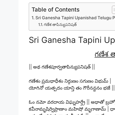
Table of Contents
Sri Ganesha Tapini Upanishad Telugu 
గణేశ తాపిన్యుపనిషత్
Sri Ganesha Tapini U
గణేశ త
|| అథ గణేశపూర్వతాపిన్యుపనిషత్ ||
గణేశం ప్రమథాధీశం నిర్గుణం సగుణం విభుమ్ |
యోగినో యత్పదం యాన్తి తం గౌరీనన్దనం భజే ||
ఓం నమో వరదాయ విఘ్నహర్త్రే || అథాతో బ్రహ్మో
కవీనామృషిర్విప్రాణాం మహిషో మృగాణామ్ | 