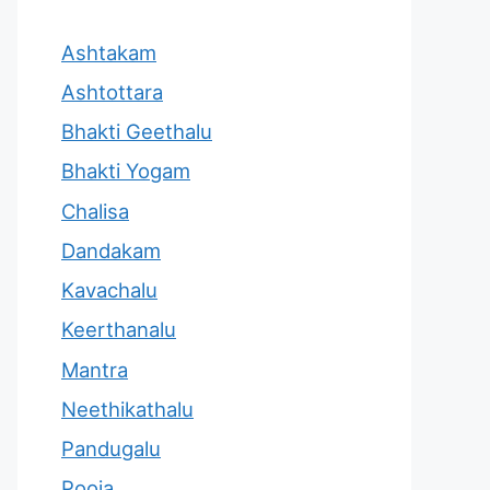
Ashtakam
Ashtottara
Bhakti Geethalu
Bhakti Yogam
Chalisa
Dandakam
Kavachalu
Keerthanalu
Mantra
Neethikathalu
Pandugalu
Pooja