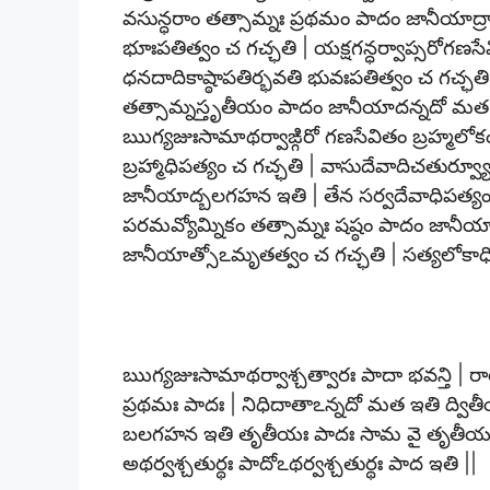
వసున్ధరాం తత్సామ్నః ప్రథమం పాదం జానీయాద్రా
భూఃపతిత్వం చ గచ్ఛతి | యక్షగన్ధర్వాప్సరోగణసే
ధనదాదికాష్ఠాపతిర్భవతి భువఃపతిత్వం చ గచ్ఛతి | వ
తత్సామ్నస్తృతీయం పాదం జానీయాదన్నదో మత ఇత
ఋగ్యజుఃసామాథర్వాఙ్గిరో గణసేవితం బ్రహ్మలోకం
బ్రహ్మాధిపత్యం చ గచ్ఛతి | వాసుదేవాదిచతుర్వ
జానీయాద్బలగహన ఇతి | తేన సర్వదేవాధిపత్యం వి
పరమవ్యోమ్నికం తత్సామ్నః షష్ఠం పాదం జానీయ
జానీయాత్సోఽమృతత్వం చ గచ్ఛతి | సత్యలోకాధి
ఋగ్యజుఃసామాథర్వాశ్చత్వారః పాదా భవన్తి | 
ప్రథమః పాదః | నిధిదాతాఽన్నదో మత ఇతి ద్విత
బలగహన ఇతి తృతీయః పాదః సామ వై తృతీయః పా
అథర్వశ్చతుర్థః పాదోఽథర్వశ్చతుర్థః పాద ఇతి ||