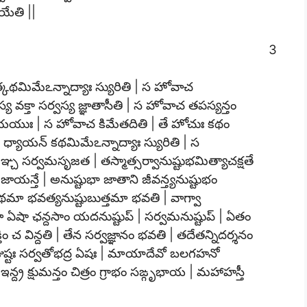
యేతి ||
3
త్కథమిమేఽన్నాద్యాః స్యురితి | స హోవాచ
ర్వస్య వక్తా సర్వస్య జ్ఞాతాసీతి | స హోవాచ తపస్యన్తం
రత్యాయయుః | స హోవాచ కిమేతదితి | తే హోచుః కథం
యాయన్ కథమిమేఽన్నాద్యాః స్యురితి | స
్చ సర్వమసృజత | తస్మాత్సర్వానుష్టుభమిత్యాచక్షతే
యన్తే | అనుష్టుభా జాతాని జీవన్త్యనుష్టుభం
్ప్రథమా భవత్యనుష్టుబుత్తమా భవతి | వాగ్వా
 వా ఏషా ఛన్దసాం యదనుష్టుప్ | సర్వమనుష్టుప్ | ఏతం
తిం చ విన్దతి | తేన సర్వజ్ఞానం భవతి | తదేతన్నిదర్శనం
 జుష్టః సర్వతోభద్ర ఏషః | మాయాదేవో బలగహనో
ఇన్ద్ర క్షుమన్తం చిత్రం గ్రాభం సఙ్గృభాయ | మహాహస్తీ