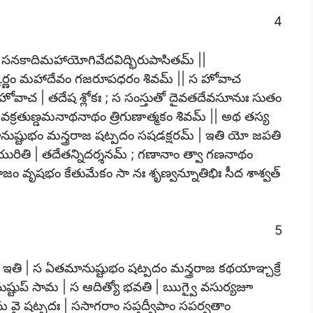
4
| సనకాదిమహాయోగివేదవిద్భిరుపాసితమ్ ||
త్కర్ణం మహాదేవం గజరూపధరం శివమ్ || స హోవాచ
ి హోవాచ | తదేష శ్లోకః ; స సంస్తుతో దైవతదేవసూనుః సుతం
 వక్రతుణ్డమనాథనాథం త్రిగుణాత్మకం శివమ్ || అథ తస్య
ానుష్టుభం మన్త్రరాజ షట్పదం సషడక్షరమ్ | ఇతి యో జపతి
తి | తదేతన్నిదర్శనమ్ ; గణానాం త్వా గణనాథం
ఠరాజం వృషభం కేతుమేకం సా నః శృణ్వన్నూతిభిః సీద శాశ్వత్
5
ఇతి | స ఏతమానుష్టుభం షట్పదం మన్త్రరాజ కథయాఞ్చక్రే
ుష్టుప్ సామ | స ఆదిత్యో భవతి | ఋగ్వై వసుర్యజూ
ామ వై షట్పదః | ససాగరాం సప్తద్వీపాం సపర్వతాం