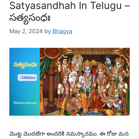
Satyasandhah In Telugu –
సత్యసంధః
May 2, 2024
by
Bhagya
మొట్ట మొదటిగా అందరికి నమస్కారము. ఈ రోజు మన