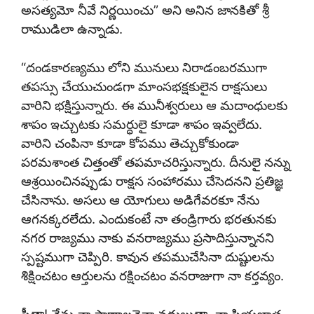
అసత్యమో నీవే నిర్ణయించు” అని అనిన జానకితో శ్రీ
రాముడిలా ఉన్నాడు.
“దండకారణ్యము లోని మునులు నిరాడంబరముగా
తపస్సు చేయుచుండగా మాంసభక్షకులైన రాక్షసులు
వారిని భక్షిస్తున్నారు. ఈ మునీశ్వరులు ఆ మదాంధులకు
శాపం ఇచ్చుటకు సమర్థులై కూడా శాపం ఇవ్వలేదు.
వారిని చంపినా కూడా కోపము తెచ్చుకోకుండా
పరమశాంత చిత్తంతో తపమాచరిస్తున్నారు. దీనులై నన్ను
ఆశ్రయించినప్పుడు రాక్షస సంహారము చేసెదనని ప్రతిజ్ఞ
చేసినాను. అసలు ఆ యోగులు అడిగేవరకూ నేను
ఆగనక్కరలేదు. ఎందుకంటే నా తండ్రిగారు భరతునకు
నగర రాజ్యము నాకు వనరాజ్యము ప్రసాదిస్తున్నానని
స్పష్టముగా చెప్పిరి. కావున తపముచేసినా దుష్టులను
శిక్షించటం ఆర్తులను రక్షించటం వనరాజుగా నా కర్తవ్యం.
సీతా! నేను నా ప్రాణాలనైనా వదులుతా. నా ప్రియభాత