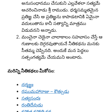
అనుసంధానము చేసుకుని ఎల్లవేళలా సత్యమే
ఆచరించినాడు శ్రీ రాముడు. ధర్మసమ్మతమైన
ప్రతిజ్ఞ చేసి ఆ ప్రతిజ్ఞను కాపాడటానికి ఏమైనా
వదులుతాను కానీ సత్యాన్ని మాత్రము
విడువనని అన్నాడు.
మంచైనా చెడైనా చాలాకాలం సహవాసం చేస్తే ఆ
గుణాలకు దెగ్గరవుతాయనే నీతికథను మనకు
సీతమ్మ చెప్పినది. అందుకే మన పెద్దలు
సత్సంగత్యమే చేయమని అంటారు.
మరిన్ని నీతికథలు మీకోసం:
ధర్మజ్ఞః
రఘుమహారాజు – కౌత్సుడు
సత్యసంధః
రంతిదేవుడు
కపోత కపోతి కథ