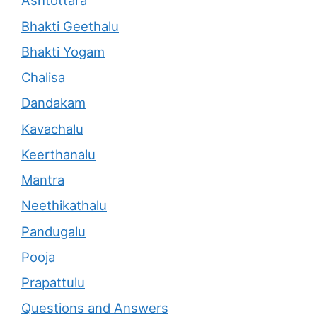
Ashtottara
Bhakti Geethalu
Bhakti Yogam
Chalisa
Dandakam
Kavachalu
Keerthanalu
Mantra
Neethikathalu
Pandugalu
Pooja
Prapattulu
Questions and Answers