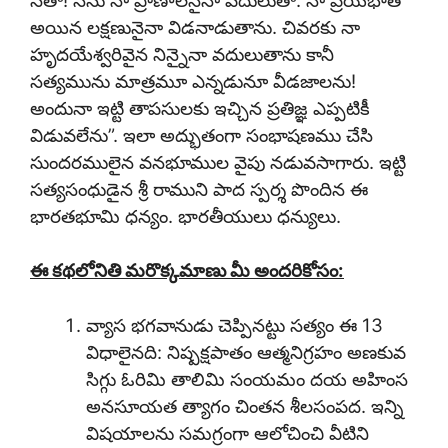
అయిన లక్షణునైనా విడనాడుతాను. చివరకు నా
హృదయేశ్వరివైన నిన్నైనా వదులుతాను కానీ
సత్యమును మాత్రమూ ఎన్నడునూ వీడజాలను!
అందునా ఇట్టి తాపసులకు ఇచ్చిన ప్రతిజ్ఞ ఎప్పటికీ
విడువలేను”. ఇలా అద్భుతంగా సంభాషణము చేసి
సుందరములైన వనభూముల వైపు నడువసాగారు. ఇట్టి
సత్యసంధుడైన శ్రీ రాముని పాద స్పర్శ పొందిన ఈ
భారతభూమి ధన్యం. భారతీయులు ధన్యులు.
ఈ కథలోనితి మరొక్కమాణు
మీ అందరికోసం
:
వ్యాస భగవానుడు చెప్పినట్టు సత్యం ఈ 13
విధాలైనది: నిష్పక్షపాతం ఆత్మనిగ్రహం అణకువ
సిగ్గు ఓరిమి తాలిమి సంయమం దయ అహింస
అనసూయత త్యాగం చింతన శీలసంపద. ఇన్ని
విషయాలను సమగ్రంగా ఆలోచించి వీటిని