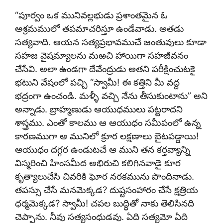
“పూర్వం ఒక మునివల్లభుడు ప్రశాంతమైన ఓ
ఆశ్రమములో తపమాచరిస్తూ ఉండేవాడు. అతడు
సత్యవాది. ఆయన సత్యప్రభావముచే జంతువులు కూడా
సహజ వైషమ్యాలను మఱచి హాయిగా సహజీవనం
చేసేవి. అలా ఉండగా దేవేంద్రుడు అతని పరీక్షించుటకై
భటుని వేషంలో పచ్చి “స్వామీ! ఈ కత్తిని మీ వద్ద
భద్రంగా ఉంచండి. మళ్ళీ వచ్చి నేను తీసుకుంటాను” అని
అన్నాడు. బ్రాహ్మణుడు ఆయుధములు పట్టరాదని
శాస్త్రము. ఎంతో కాలము ఆ ఆయుధం సమీపంలో ఉన్న
కారణముగా ఆ మునిలో క్రూర లక్షణాలు బైటపడ్డాయి!
ఆయుధం దగ్గర ఉండుటచే ఆ ముని తన కర్తవ్యాన్ని
విస్మరించి హింసమీద అభిరుచి కలిగినవాడై కూర
కృత్యాలుచేసి చివరికి ఘోర నరకమును పొందినాడు.
తపస్సు చేసే మనమెక్కడ? దుష్టసంహారం చేసే క్షత్రియ
ధర్మమెక్కడ? స్వామీ! చపల బుద్ధితో నాకు తెలిసినది
చెప్పాను. నీవు సత్యసంధుడవు. ఏది సత్యమో ఏది