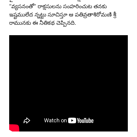
“వ్యసనంతో” రాక్షసులను సంహరించుట తనకు
ఇష్టములేద న్నట్టు సూచిస్తూ ఆ పతివ్రతాశిరోమణి శ్రీ
రామునకు ఈ నీతికథ చెప్పినది.