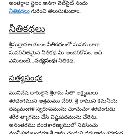
అంతర్జాల స్థలం అనగా వెబ్‌సైట్ నందు
నీతికథలు
గురించి తెలుసుకుందాం.
నీతికథలు
శ్రీమద్రామాయణం నీతికథ
లలో మనకు బాగా
సుపరిచితమైన నీతికథ మీ అందరికోసం. అది
ఎమిటంటే…
సత్యసంధః
నీతికథ
.
సత్యసంధః
మునివేష ధారులైన శ్రీరామ సీతా లక్ష్మణులు
శరభంగముని ఆశ్రమము చేరిరి. శ్రీ రాముని కమనీయ
దివ్యమంగళ స్వరూపమును చూచుచూ శరభంగుడు
శరీర త్యాగము చేసి విష్ణుపదమును చేరెను.
అనంతరము దండకారణ్యములో నివసించు
మునీశ్వరులందరూ శ్రీ రామ చంద్రుని దర్శనార్థం శరభంగ