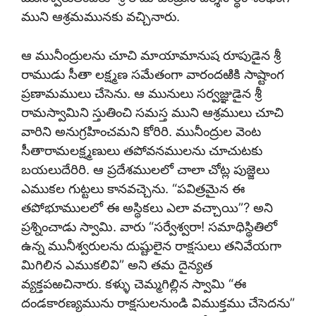
ముని ఆశ్రమమునకు వచ్చినారు.
ఆ మునీంద్రులను చూచి మాయామానుష రూపుడైన శ్రీ
రాముడు సీతా లక్ష్మణ సమేతంగా వారందఱికి సాష్టాంగ
ప్రణామములు చేసెను. ఆ మునులు సర్వజ్ఞుడైన శ్రీ
రామస్వామిని స్తుతించి సమస్త ముని ఆశ్రములు చూచి
వారిని అనుగ్రహించమని కోరిరి. మునీంద్రుల వెంట
సీతారామలక్ష్మణులు తపోవనములను చూచుటకు
బయలుదేరిరి. ఆ ప్రదేశములలో చాలా చోట్ల పుజ్జెలు
ఎముకల గుట్టలు కానవచ్చెను. “పవిత్రమైన ఈ
తపోభూములలో ఈ అస్థికలు ఎలా వచ్చాయి”? అని
ప్రశ్నించాడు స్వామి. వారు “సర్వేశ్వరా! సమాధిస్థితిలో
ఉన్న మునీశ్వరులను దుష్టులైన రాక్షసులు తనివేయగా
మిగిలిన ఎముకలివి” అని తమ దైన్యత
వ్యక్తపఱచినారు. కళ్ళు చెమ్మగిల్లిన స్వామి “ఈ
దండకారణ్యమును రాక్షసులనుండి విముక్తము చేసెదను”