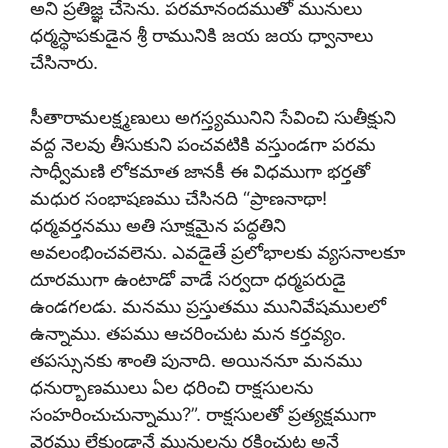
అని ప్రతిజ్ఞ చేసెను. పరమానందముతో మునులు
ధర్మస్థాపకుడైన శ్రీ రామునికి జయ జయ ధ్వానాలు
చేసినారు.
సీతారామలక్ష్మణులు అగస్త్యమునిని సేవించి సుతీక్షుని
వద్ద నెలవు తీసుకుని పంచవటికి వస్తుండగా పరమ
సాధ్వీమణి లోకమాత జానకీ ఈ విధముగా భర్తతో
మధుర సంభాషణము చేసినది “ప్రాణనాథా!
ధర్మవర్తనము అతి సూక్షమైన పద్ధతిని
అవలంభించవలెను. ఎవడైతే ప్రలోభాలకు వ్యసనాలకూ
దూరముగా ఉంటాడో వాడే సర్వదా ధర్మపరుడై
ఉండగలడు. మనము ప్రస్తుతము మునివేషములలో
ఉన్నాము. తపము ఆచరించుట మన కర్తవ్యం.
తపస్సునకు శాంతి పునాది. అయిననూ మనము
ధనుర్బాణములు ఏల ధరించి రాక్షసులను
సంహరించుచున్నాము?”. రాక్షసులతో ప్రత్యక్షముగా
వైరము లేకుండానే మునులను రక్షించుట అనే