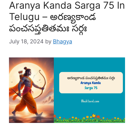
Aranya Kanda Sarga 75 In
Telugu – అరణ్యకాండ
పంచసప్తతితమః సర్గః
July 18, 2024
by
Bhagya