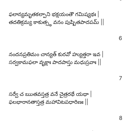
ఫలాన్యమృతకల్పాని భక్షయంతౌ గమిష్యథః |
తదతిక్రమ్య కాకుత్స్థ వనం పుష్పితపాదపమ్ ||
6
నందనప్రతిమం చాన్యత్ కురవో హ్యుత్తరా ఇవ |
సర్వకామఫలా వృక్షాః పాదపాస్తు మధుస్రవాః ||
7
సర్వే చ ఋతవస్తత్ర వనే చైత్రరథే యథా |
ఫలభారానతాస్తత్ర మహావిటపధారిణః ||
8