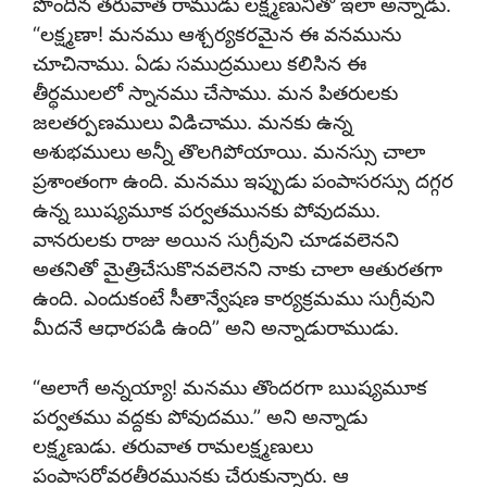
పొందిన తరువాత రాముడు లక్ష్మణునితో ఇలా అన్నాడు.
“లక్ష్మణా! మనము ఆశ్చర్యకరమైన ఈ వనమును
చూచినాము. ఏడు సముద్రములు కలిసిన ఈ
తీర్థములలో స్నానము చేసాము. మన పితరులకు
జలతర్పణములు విడిచాము. మనకు ఉన్న
అశుభములు అన్నీ తొలగిపోయాయి. మనస్సు చాలా
ప్రశాంతంగా ఉంది. మనము ఇప్పుడు పంపాసరస్సు దగ్గర
ఉన్న ఋష్యమూక పర్వతమునకు పోవుదము.
వానరులకు రాజు అయిన సుగ్రీవుని చూడవలెనని
అతనితో మైత్రిచేసుకొనవలెనని నాకు చాలా ఆతురతగా
ఉంది. ఎందుకంటే సీతాన్వేషణ కార్యక్రమము సుగ్రీవుని
మీదనే ఆధారపడి ఉంది” అని అన్నాడురాముడు.
“అలాగే అన్నయ్యా! మనము తొందరగా ఋష్యమూక
పర్వతము వద్దకు పోవుదము.” అని అన్నాడు
లక్ష్మణుడు. తరువాత రామలక్ష్మణులు
పంపాసరోవరతీరమునకు చేరుకున్నారు. ఆ