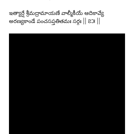
ఇత్యార్షే శ్రీమద్రామాయణే వాల్మీకీయే ఆదికావ్యే
అరణ్యకాండే పంచసప్తతితమః సర్గః || ౭౫ ||