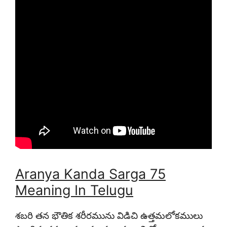
Aranya Kanda Sarga 75
Meaning In Telugu
శబరి తన భౌతిక శరీరమును విడిచి ఉత్తమలోకములు