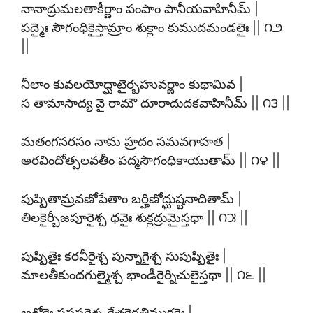
నానాద్రుమలతాకీర్ణాం పంపాం పానీయవాహినీమ్ |
పద్మైః సౌగంధికైస్తామ్రాం శుక్లాం కుముదమండలైః || ౧౨
||
నీలాం కువలయోద్ఘాటైర్బహువర్ణాం కుథామివ |
స తామాసాద్య వై రామౌ దూరాదుదకవాహినీమ్ || ౧౩ ||
మతంగసరసం నామ హ్రదం సమవగాహత |
అరవిందోత్పలవతీం పద్మసౌగంధికాయుతామ్ || ౧౪ ||
పుష్పితామ్రవణోపేతాం బర్హిణోద్ఘుష్టనాదితామ్ |
తిలకైర్బీజపూరైశ్చ ధవైః శుక్లద్రుమైస్తథా || ౧౫ ||
పుష్పితైః కరవీరైశ్చ పున్నాగైశ్చ సుపుష్పితైః |
మాలతీకుందగుల్మైశ్చ భాండీరైర్నిచులైస్తథా || ౧౬ ||
అశోకైః సప్తపర్ణైశ్చ కేతకైరతిముక్తకైః |