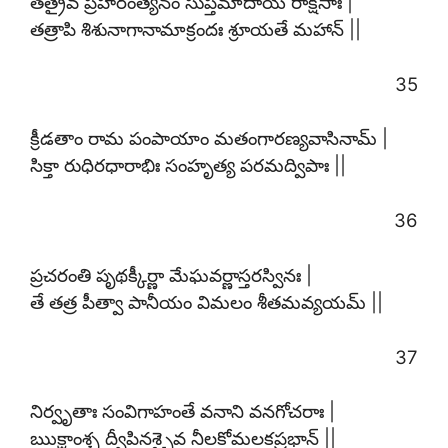
తత్రైవ ప్రహరంత్యేనం సుప్తమాదాయ రాక్షసాః |
తత్రాపి శిశునాగానామాక్రందః శ్రూయతే మహాన్ ||
35
క్రీడతాం రామ పంపాయాం మతంగారణ్యవాసినామ్ |
సిక్తా రుధిరధారాభిః సంహృత్య పరమద్విపాః ||
36
ప్రచరంతి పృథక్కీర్ణా మేఘవర్ణాస్తరస్వినః |
తే తత్ర పీత్వా పానీయం విమలం శీతమవ్యయమ్ ||
37
నిర్వృతాః సంవిగాహంతే వనాని వనగోచరాః |
ఋక్షాంశ్చ ద్వీపినశ్చైవ నీలకోమలకప్రభాన్ ||