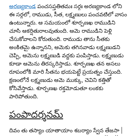
అరణ్యకాండ
పంచసప్తతితమః సర్గః అరణ్యకాండ లోని
ఈ సర్గలో, రాముడు, సీత, లక్ష్మణులు పంచవటిలో వాసం
ఉంటున్నారు. ఆ సమయంలో శూర్పణఖ రాముడిని
చూసి ఆకర్షితురాలవుతుంది. ఆమె రాముడిని పెళ్లి
చేసుకోవాలని కోరుతుంది. రాముడు తాను సీతకు
అంకితమై ఉన్నానని, ఆమెకు తగినవాడు లక్ష్మణుడని
చెప్పి, ఆమెను లక్ష్మణుడి వద్దకు పంపిస్తాడు. లక్ష్మణుడు
కూడా ఆమెను తిరస్కరిస్తాడు. శూర్పణఖ తన అసలు
రూపంలోకి మారి సీతను భయపెట్టే ప్రయత్నం చేస్తుంది.
క్షణంలోనే లక్ష్మణుడు ఆమె ముక్కు, చెవిని కత్తితో
కోసివేస్తాడు. శూర్పణఖ రక్తమోడుతూ లంకకు
పారిపోతుంది.
పంపాదర్శనమ్
దివం తు తస్యాం యాతాయాం శబర్యాం స్వేన తేజసా |