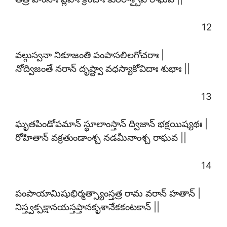
12
వల్గుస్వనా నికూజంతి పంపాసలిలగోచరాః |
నోద్విజంతే నరాన్ దృష్ట్వా వధస్యాకోవిదాః శుభాః ||
13
ఘృతపిండోపమాన్ స్థూలాంస్తాన్ ద్విజాన్ భక్షయిష్యథః |
రోహితాన్ వక్రతుండాంశ్చ నడమీనాంశ్చ రాఘవ ||
14
పంపాయామిషుభిర్మత్స్యాంస్తత్ర రామ వరాన్ హతాన్ |
నిస్త్వక్పక్షానయస్తప్తానకృశానేకకంటకాన్ ||