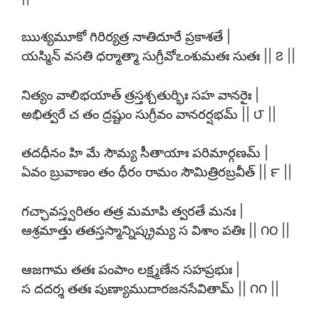
ఋశ్యమూకో గిరిర్యత్ర నాతిదూరే ప్రకాశతే |
యస్మిన్ వసతి ధర్మాత్మా సుగ్రీవోఽంశుమతః సుతః || ౭ ||
నిత్యం వాలిభయాత్ త్రస్తశ్చతుర్భిః సహ వానరైః |
అభిత్వరే చ తం ద్రష్టుం సుగ్రీవం వానరర్షభమ్ || ౮ ||
తదధీనం హి మే సౌమ్య సీతాయాః పరిమార్గణమ్ |
ఏవం బ్రువాణం తం ధీరం రామం సౌమిత్రిరబ్రవీత్ || ౯ ||
గచ్ఛావస్త్వరితం తత్ర మమాపి త్వరతే మనః |
ఆశ్రమాత్తు తతస్తస్మాన్నిష్క్రమ్య స విశాం పతిః || ౧౦ ||
ఆజగామ తతః పంపాం లక్ష్మణేన సహప్రభుః |
స దదర్శ తతః పుణ్యాముదారజనసేవితామ్ || ౧౧ ||