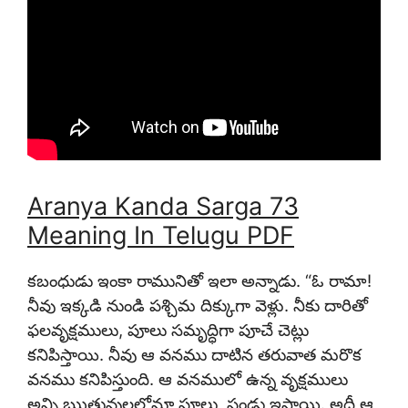
Aranya Kanda Sarga 73
Meaning In Telugu PDF
కబంధుడు ఇంకా రామునితో ఇలా అన్నాడు. “ఓ రామా!
నీవు ఇక్కడి నుండి పశ్చిమ దిక్కుగా వెళ్లు. నీకు దారితో
ఫలవృక్షములు, పూలు సమృద్ధిగా పూచే చెట్లు
కనిపిస్తాయి. నీవు ఆ వనము దాటిన తరువాత మరొక
వనము కనిపిస్తుంది. ఆ వనములో ఉన్న వృక్షములు
అన్ని ఋతువులలోనూ పూలు, పండ్లు ఇస్తాయి. అదీ ఆ