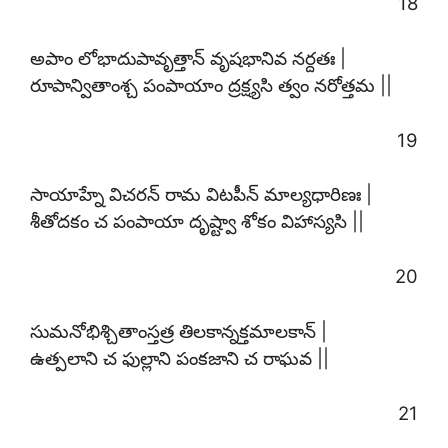
18
అపాం లోభాదుపావృత్తాన్ వృషభానివ నర్దతః |
రూపాన్వితాంశ్చ పంపాయాం ద్రక్ష్యసి త్వం నరోత్తమ ||
19
సాయాహ్నే విచరన్ రామ విటపీన్ మాల్యధారిణః |
శీతోదకం చ పంపాయా దృష్ట్వా శోకం విహాస్యసి ||
20
సుమనోభిశ్చితాంస్తత్ర తిలకాన్నక్తమాలకాన్ |
ఉత్పలాని చ ఫుల్లాని పంకజాని చ రాఘవ ||
21