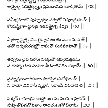
అన్యైశ్చ వివిధైర్వృక్షైః ప్రమదామివ భూషితామ్ || ౧౭ ||
సమీక్షమాణౌ పుష్పాఢ్యం సర్వతో విపులద్రుమమ్ |
కోయష్టికైశ్చార్జునకైః శతపత్త్రైశ్చ కీరకైః || ౧౮ ||
ఏతైశ్చాన్యైశ్చ విహగైర్నాదితం తు వనం మహత్ |
తతో జగ్మతురవ్యగ్రౌ రాఘవౌ సుసమాహితౌ || ౧౯ ||
తద్వనం చైవ సరసః పశ్యంతౌ శకునైర్యుతమ్ |
స దదర్శ తతః పంపాం శీతవారినిధిం శుభామ్ || ౨౦ ||
ప్రహృష్టనానాశకునాం పాదపైరుపశోభితామ్ |
స రామో వివిధాన్ వృక్షాన్ సరాంసి వివిధాని చ || ౨౧ ||
పశ్యన్ కామాభిసంతప్తో జగామ పరమం హ్రదమ్ |
పుష్పితోపవనోపేతాం సాలచంపకశోభితామ్ || ౨౨ ||