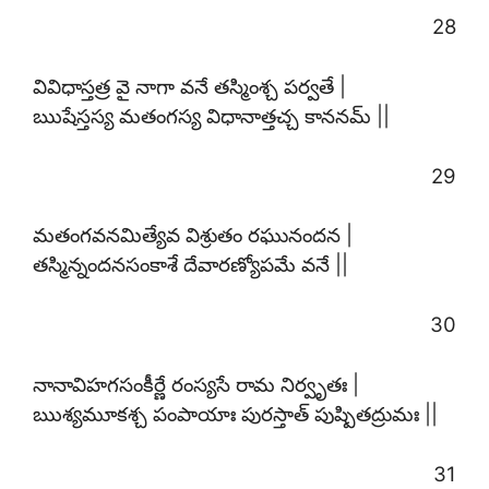
28
వివిధాస్తత్ర వై నాగా వనే తస్మింశ్చ పర్వతే |
ఋషేస్తస్య మతంగస్య విధానాత్తచ్చ కాననమ్ ||
29
మతంగవనమిత్యేవ విశ్రుతం రఘునందన |
తస్మిన్నందనసంకాశే దేవారణ్యోపమే వనే ||
30
నానావిహగసంకీర్ణే రంస్యసే రామ నిర్వృతః |
ఋశ్యమూకశ్చ పంపాయాః పురస్తాత్ పుష్పితద్రుమః ||
31