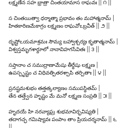
లక్ష్మణేన సహ భ్రాత్రా చింతయామాస రాఘవః || ౧ ||
స చింతయిత్వా ధర్మాత్మా ప్రభావం తం మహాత్మనామ్ |
హితకారిణమేకాగ్రం లక్ష్మణం రాఘవోఽబ్రవీత్ || ౨ ||
దృష్టోఽయమాశ్రమః సౌమ్య బహ్వాశ్చర్యః కృతాత్మనామ్ |
విశ్వస్తమృగశార్దూలో నానావిహగసేవితః || ౩ ||
సప్తానాం చ సముద్రాణామేషు తీర్థేషు లక్ష్మణ |
ఉపస్పృష్టం చ విధివత్పితరశ్చాపి తర్పితాః || ౪ ||
ప్రనష్టమశుభం తత్తత్కల్యాణం సముపస్థితమ్ |
తేన తత్త్వేన హృష్టం మే మనో లక్ష్మణ సంప్రతి || ౫ ||
హృదయే హి నరవ్యాఘ్ర శుభమావిర్భవిష్యతి |
తదాగచ్ఛ గమిష్యావః పంపాం తాం ప్రియదర్శనామ్ || ౬
||