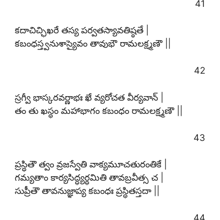
41
కదాచిచ్ఛిఖరే తస్య పర్వతస్యావతిష్ఠతే |
కబంధస్త్వనుశాస్యైవం తావుభౌ రామలక్ష్మణౌ ||
42
స్రగ్వీ భాస్కరవర్ణాభః ఖే వ్యరోచత వీర్యవాన్ |
తం తు ఖస్థం మహాభాగం కబంధం రామలక్ష్మణౌ ||
43
ప్రస్థితౌ త్వం వ్రజస్వేతి వాక్యమూచతురంతికే |
గమ్యతాం కార్యసిద్ధ్యర్థమితి తావబ్రవీత్స చ |
సుప్రీతౌ తావనుజ్ఞాప్య కబంధః ప్రస్థితస్తదా ||
44