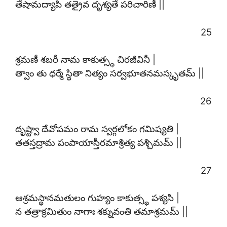
తేషామద్యాపి తత్రైవ దృశ్యతే పరిచారిణీ ||
25
శ్రమణీ శబరీ నామ కాకుత్స్థ చిరజీవినీ |
త్వాం తు ధర్మే స్థితా నిత్యం సర్వభూతనమస్కృతమ్ ||
26
దృష్ట్వా దేవోపమం రామ స్వర్గలోకం గమిష్యతి |
తతస్తద్రామ పంపాయాస్తీరమాశ్రిత్య పశ్చిమమ్ ||
27
ఆశ్రమస్థానమతులం గుహ్యం కాకుత్స్థ పశ్యసి |
న తత్రాక్రమితుం నాగాః శక్నువంతి తమాశ్రమమ్ ||