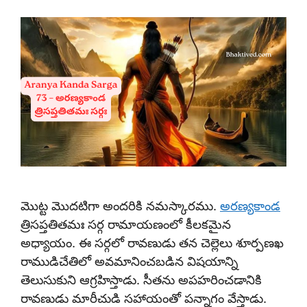
మొట్ట మొదటిగా అందరికి నమస్కారము.
అరణ్యకాండ
త్రిసప్తతితమః సర్గ రామాయణంలో కీలకమైన
అధ్యాయం. ఈ సర్గలో రావణుడు తన చెల్లెలు శూర్పణఖ
రాముడిచేతిలో అవమానించబడిన విషయాన్ని
తెలుసుకుని ఆగ్రహిస్తాడు. సీతను అపహరించడానికి
రావణుడు మారీచుడి సహాయంతో పన్నాగం వేస్తాడు.