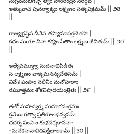
సుగ్రీవమభిగచ్ఛ త్వం వానరేంద్రం నరర్షభ |
ఇత్యువాచ పునర్వాక్యం లక్ష్మణం సత్యవిక్రమమ్ || ౨౭
||
రాజ్యభ్రష్టేన దీనేన తస్యామాసక్తచేతసా |
కథం మయా వినా శక్యం సీతాం లక్ష్మణ జీవితుమ్ || ౨౮
||
ఇత్యేవముక్త్వా మదనాభిపిడితః
స లక్ష్మణం వాక్యమనన్యచేతసమ్ |
వివేశ పంపాం నలీనీం మనోహరాం
రఘూత్తమః శోకవిషాదయంత్రితః || ౨౯ ||
తతో మహద్వర్త్మ సుదూరసంక్రమః
క్రమేణ గత్వా ప్రతికూలధన్వనమ్ |
దదర్శ పంపాం శుభదర్శకాననా-
-మనేకనానావిధపక్షిజాలకామ్ || ౩౦ ||