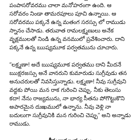
పంపాసరోవరము చాలా మనోహరంగా ఉంది. ఆ
సరోవరం నిండా తామరపూలు పూచి ఉన్నాయి. ఆ
సరోవరము పక్కనే ఉన్న మతంగ సరస్సు లో రాముడు
స్నానం చేసాడు. తరువాత రామలక్ష్మణులు అనేక
వృక్షములతో నిండి ఉన్న వనములో ప్రవేశించారు. దాని
పక్కనే ఉన్న ఋష్యమూక పర్వతమును చూచారు.
“లక్ష్మణా! అదే ఋష్యమూక పర్వతము దాని మీదనే
ఋక్షరజస్సు అనే వానరుని కుమారుడు సుగ్రీవుడు తన
అనుచరులతో నివసిస్తున్నాడు. లక్ష్మణా! నీవు సుగ్రీవుని
వద్దకు పోయి మన రాక గురించి చెప్పు. నీకు తెలుసు
కదా! నేను రాజ్యమును, నా భార్య సీతను పోగొట్టుకొని
అపారమైన దుఃఖములో ఉన్నాను. నీవు వెళ్లి నా
బదులుగా సుగ్రీవునికి మన గురించి చెప్పు” అని అన్నాడు
రాముడు.