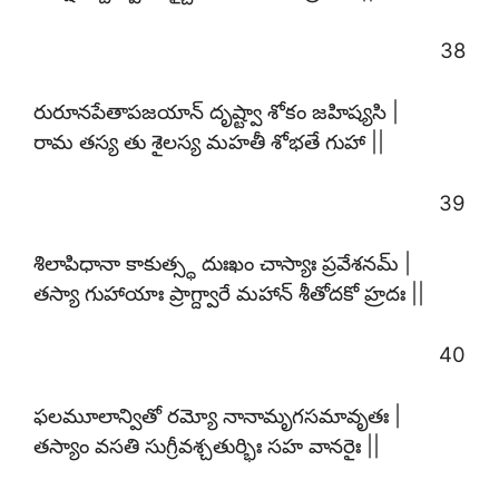
38
రురూనపేతాపజయాన్ దృష్ట్వా శోకం జహిష్యసి |
రామ తస్య తు శైలస్య మహతీ శోభతే గుహా ||
39
శిలాపిధానా కాకుత్స్థ దుఃఖం చాస్యాః ప్రవేశనమ్ |
తస్యా గుహాయాః ప్రాగ్ద్వారే మహాన్ శీతోదకో హ్రదః ||
40
ఫలమూలాన్వితో రమ్యో నానామృగసమావృతః |
తస్యాం వసతి సుగ్రీవశ్చతుర్భిః సహ వానరైః ||