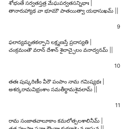
శోభంతే సర్వతస్తత్ర మేఘపర్వతసన్నిభాః |
తానారుహ్యాథ వా భూమౌ పాతయిత్వా యథాసుఖమ్ ||
9
ఫలాన్యమృతకల్పాని లక్ష్మణస్తే ప్రదాస్యతి |
చంక్రమంతౌ వరాన్ దేశాన్ శైలాచ్ఛైలం వనాద్వనమ్ ||
10
తతః పుష్కరిణీం వీరౌ పంపాం నామ గమిష్యథః |
అశర్కరామవిభ్రంశాం సమతీర్థామశైవలామ్ ||
11
రామ సంజాతవాలూకాం కమలోత్పలశాలినీమ్ |
తత్ర హంసాః ప్లవాః క్రౌంచాః కురరాశ్చైవ రాఘవ ||