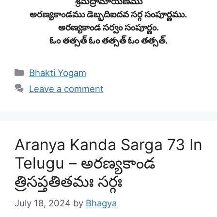
శ్రీమద్రామాయణము
అరణ్యకాండము డెబ్బదిఐదవ సర్గ సంపూర్ణము.
అరణ్యకాండ సర్వం సంపూర్ణం.
ఓం తత్సత్ ఓం తత్సత్ ఓం తత్సత్.
Categories
Bhakti Yogam
Leave a comment
Aranya Kanda Sarga 73 In
Telugu – అరణ్యకాండ
త్రిసప్తతితమః సర్గః
July 18, 2024
by
Bhagya