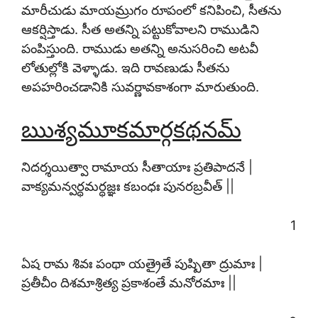
మారీచుడు మాయమ్రుగం రూపంలో కనిపించి, సీతను
ఆకర్షిస్తాడు. సీత అతన్ని పట్టుకోవాలని రాముడిని
పంపిస్తుంది. రాముడు అతన్ని అనుసరించి అటవీ
లోతుల్లోకి వెళ్ళాడు. ఇది రావణుడు సీతను
అపహరించడానికి సువర్ణావకాశంగా మారుతుంది.
ఋశ్యమూకమార్గకథనమ్
నిదర్శయిత్వా రామాయ సీతాయాః ప్రతిపాదనే |
వాక్యమన్వర్థమర్థజ్ఞః కబంధః పునరబ్రవీత్ ||
1
ఏష రామ శివః పంథా యత్రైతే పుష్పితా ద్రుమాః |
ప్రతీచీం దిశమాశ్రిత్య ప్రకాశంతే మనోరమాః ||