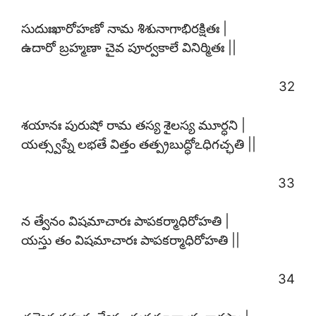
సుదుఃఖారోహణో నామ శిశునాగాభిరక్షితః |
ఉదారో బ్రహ్మణా చైవ పూర్వకాలే వినిర్మితః ||
32
శయానః పురుషో రామ తస్య శైలస్య మూర్ధని |
యత్స్వప్నే లభతే విత్తం తత్ప్రబుద్ధోఽధిగచ్ఛతి ||
33
న త్వేనం విషమాచారః పాపకర్మాధిరోహతి |
యస్తు తం విషమాచారః పాపకర్మాధిరోహతి ||
34