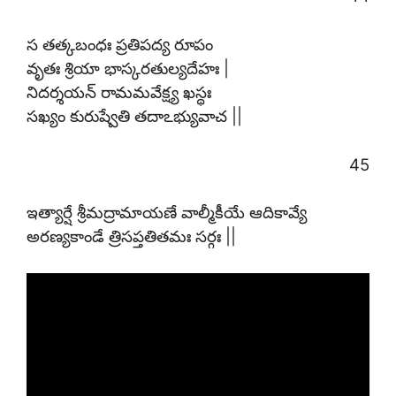
స తత్కబంధః ప్రతిపద్య రూపం
వృతః శ్రియా భాస్కరతుల్యదేహః |
నిదర్శయన్ రామమవేక్ష్య ఖస్థః
సఖ్యం కురుష్వేతి తదాఽభ్యువాచ ||
45
ఇత్యార్షే శ్రీమద్రామాయణే వాల్మీకీయే ఆదికావ్యే
అరణ్యకాండే త్రిసప్తతితమః సర్గః ||