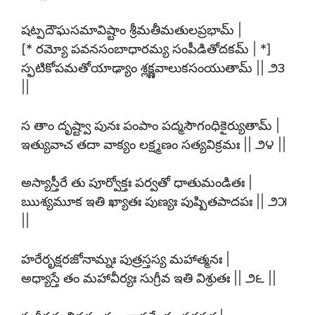
షట్పదౌఘసమావిష్టాం శ్రీమతీమతులప్రభామ్ |
[* రమ్యో పవనసంబాధారమ్య సంపీడితోదకమ్ | *]
స్ఫటికోపమతోయాఢ్యాం శ్లక్ష్ణవాలుకసంయుతామ్ || ౨౩
||
స తాం దృష్ట్వా పునః పంపాం పద్మసౌగంధికైర్యుతామ్ |
ఇత్యువాచ తదా వాక్యం లక్ష్మణం సత్యవిక్రమః || ౨౪ ||
అస్యాస్తీరే తు పూర్వోక్తః పర్వతో ధాతుమండితః |
ఋశ్యమూక ఇతి ఖ్యాతః పుణ్యః పుష్పితపాదపః || ౨౫
||
హరేరృక్షరజోనామ్నః పుత్రస్తస్య మహాత్మనః |
అధ్యాస్తే తం మహావీర్యః సుగ్రీవ ఇతి విశ్రుతః || ౨౬ ||