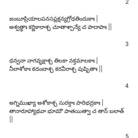
2
జంబూప్రియాలపనసప్లక్షన్యగ్రోధతిందుకాః |
అశ్వత్థాః కర్ణికారాశ్చ చూతాశ్చాన్యే చ పాదాపాః ||
3
ధన్వనా నాగవృక్షాశ్చ తిలకా నక్తమాలకాః |
నీలాశోకాః కదంబాశ్చ కరవీరాశ్చ పుష్పితాః ||
4
అగ్నిముఖ్యా అశోకాశ్చ సురక్తాః పారిభద్రకాః |
తానారూహ్యాథవా భూమౌ పాతయిత్వా చ తాన్ బలాత్
||
5