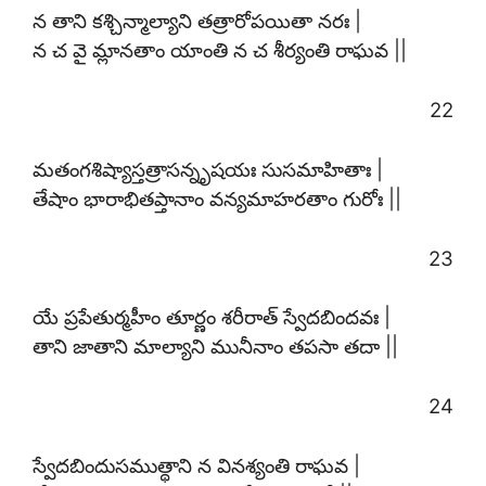
న తాని కశ్చిన్మాల్యాని తత్రారోపయితా నరః |
న చ వై మ్లానతాం యాంతి న చ శీర్యంతి రాఘవ ||
22
మతంగశిష్యాస్తత్రాసన్నృషయః సుసమాహితాః |
తేషాం భారాభితప్తానాం వన్యమాహరతాం గురోః ||
23
యే ప్రపేతుర్మహీం తూర్ణం శరీరాత్ స్వేదబిందవః |
తాని జాతాని మాల్యాని మునీనాం తపసా తదా ||
24
స్వేదబిందుసముత్థాని న వినశ్యంతి రాఘవ |