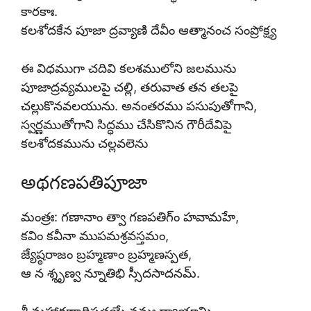
కారకాః.
కలశోదకేన పూజా ద్రవ్యాణి దేవీం ఆత్మానంచ సంప్రోక్ష్య
ఈ విధముగా చదివి కలశములోని జలమును
పూజాద్రవ్యములపై చల్లి, తరువాత తన తలపై
చల్లుకొనవలయును. అనంతరము పసుపుతోగాని,
స్వర్ణముతోగాని సిద్ధము చేసికొనిన గౌరీదేవిపై
కలశోదకమును చల్లవలెను
అథగణపతిపూజా
మంత్రః: గణానాం త్వా గణపతిగ్ం హవామహే,
కవిం కవీనా ముపమశ్రవస్తమం,
జ్యేష్ఠరాజం బ్రహ్మణాం బ్రహ్మణస్పత,
ఆ న శ్శృణ్వ న్నూతిభి స్సీదసాదనమ్.