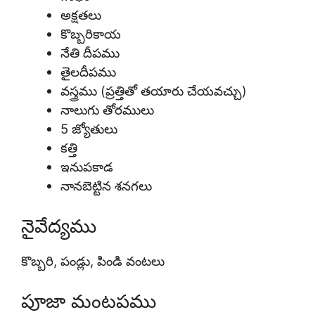
అక్షతలు
కొబ్బరికాయ
నేతి దీపము
తైలదీపము
వస్త్రము (ప్రత్తితో తయారు చేయవచ్చు)
నాలుగు తోరములు
5 జ్యోతులు
కత్తి
ఇనుపకాడ
నానబెట్టిన శనగలు
నైవేద్యము
కొబ్బరి, పండ్లు, పిండి వంటలు
పూజా మంటపము