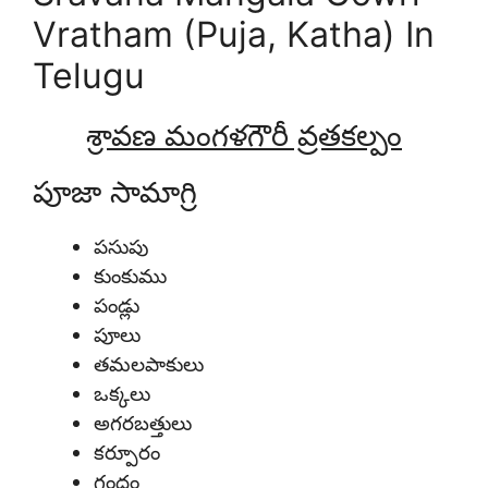
Vratham (Puja, Katha) In
Telugu
శ్రావణ మంగళగౌరీ వ్రతకల్పం
పూజా
సా
మా
గ్రి
పసుపు
కుంకుము
పండ్లు
పూలు
తమలపాకులు
ఒక్కలు
అగరబత్తులు
కర్పూరం
గంధం