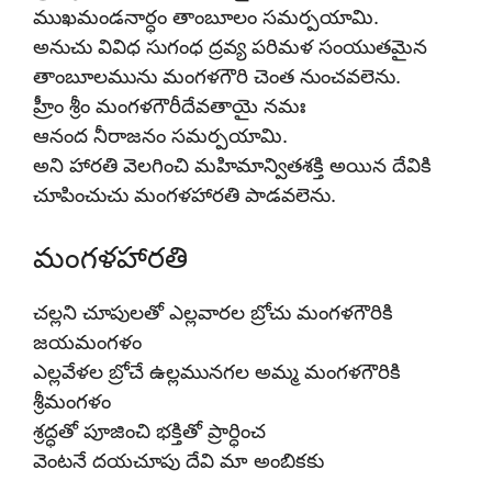
ముఖమండనార్ధం తాంబూలం సమర్పయామి.
అనుచు వివిధ సుగంధ ద్రవ్య పరిమళ సంయుతమైన
తాంబూలమును మంగళగౌరి చెంత నుంచవలెను.
హ్రీం శ్రీం మంగళగౌరీదేవతాయై నమః
ఆనంద నీరాజనం సమర్పయామి.
అని హారతి వెలగించి మహిమాన్వితశక్తి అయిన దేవికి
చూపించుచు మంగళహారతి పాడవలెను.
మంగళహారతి
చల్లని చూపులతో ఎల్లవారల బ్రోచు మంగళగౌరికి
జయమంగళం
ఎల్లవేళల బ్రోచే ఉల్లమునగల అమ్మ మంగళగౌరికి
శ్రీమంగళం
శ్రద్ధతో పూజించి భక్తితో ప్రార్ధించ
వెంటనే దయచూపు దేవి మా అంబికకు