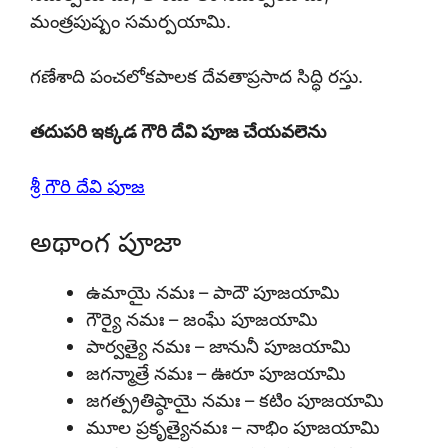
మంత్రపుష్పం సమర్పయామి.
గణేశాది పంచలోకపాలక దేవతాప్రసాద సిద్ధి రస్తు.
తదుపరి ఇక్కడ గౌరి దేవి పూజ
చేయవలెను
శ్రీ గౌరి దేవి పూజ
అథాంగ పూజా
ఉమాయై నమః – పాదౌ పూజయామి
గౌర్యై నమః – జంఘే పూజయామి
పార్వత్యై నమః – జానునీ పూజయామి
జగన్మాత్రే నమః – ఊరూ పూజయామి
జగత్ప్రతిష్ఠాయై నమః – కటిం పూజయామి
మూల ప్రకృత్యైనమః – నాభిం పూజయామి