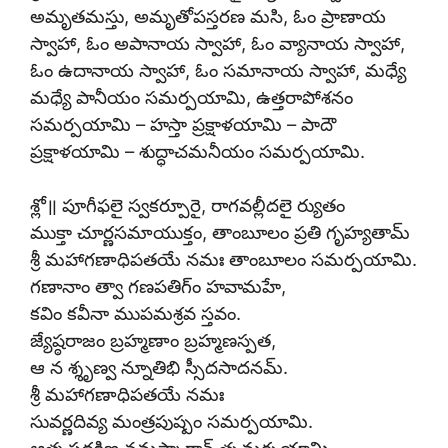
అమృతమస్తు, అమృతోపస్తరణ మసి, ఓం ప్రాణాయ
స్వాహా, ఓం అపానాయ స్వాహా, ఓం వ్యానాయ స్వాహా,
ఓం ఉదానాయ స్వాహా, ఓం సమానాయ స్వాహా, మధ్యే
మధ్యే పానీయం సమర్పయామి, ఉత్తరాపోశనం
సమర్పయామి – హస్తా ప్రక్షాళయామి – పాదౌ
ప్రక్షాళయామి – శుద్ధాచమనీయం సమర్పయామి.
శ్లో॥ పూగీఫలై స్వకర్పూరై, రాగవల్లీదలై ర్యుతం
ముక్తా చూర్ణసమాయుక్తం, తాంబూలం ప్రతి గృహ్యతామ్
శ్రీ మహాగణాధిపతయే నమః తాంబూలం సమర్పయామి.
గణానాం త్వా గణపతిగ్ం హవామహే,
కవిం కవీనా ముపమశ్రవ స్తవం.
జ్యేష్ఠరాజం బ్రహ్మణాం బ్రహ్మణస్పత,
ఆ న శ్శృణ్వ న్నూతిభి స్సీదసాదనమ్.
శ్రీ మహాగణాధిపతయే నమః
సువర్ణదివ్య మంత్రపుష్పం సమర్పయామి.