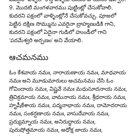
9. మొదటి మంగళవారము పుట్టింట్లో చేసుకోవాలి.
కుదరని పక్షంలో వాళ్ళింట్లోనే చేసుకోవచ్చు. పూజలో
పెట్టిన దక్షిణ సొమ్మును ఎవరైనా బ్రాహ్మణుడికి గాని,
కుదరని పక్షంలో ఏదైనా గుడిలో హుండీలో గాని
‘పరమేశ్వరి అర్పణం’ అని వేయాలి.
ఆచమనము
ఓం కేశవాయ నమః, నారాయణాయ నమః, మాధవాయ
నమః అని మూడుమారులు ఆచమనము చేసి ఓం
గోవిందాయ నమః, విష్ణవే నమః మధుసూదనాయ నమః,
త్రివిక్రమాయ నమః, వామనాయ నమః, శ్రీధరాయ నమః,
హృషీకేశాయ నమః, పద్మనాభాయ నమః, దామోదరాయ
నమః, సంకర్షణాయ నమః, వాసుదేవాయ నమః,
ప్రద్యుమ్నాయ నమః, అనిరుద్దాయ నమః,
పురుషోత్తమాయ నమః, అధోక్ష జాయ నమః,