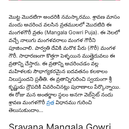
మొట్ట మొదటిగా అందరికి నమస్కారము. శ్రావణ మాసం
మందు ఆచరించ వలసిన వ్రతములలో మొదటిది ఈ
మంగళగౌరీ వ్రతం (Mangala Gowri Puja). ఈ నెలలో
వచ్చే నాలుగు మంగళవరాలు మంగళ గౌరీని
పూజించాలి. పార్వతి దేవికి మరొక పేరు (గౌరీ) మంగళ
గౌరీ. సాధారణంగా కొత్తగా పెళ్ళయిన ముత్తైదువలు ఈ
వ్రతాన్ని చేస్తారు. ఈ వ్రతాన్ని ఆచరించడం వల్ల
మహిళలకు సౌభాగ్యకరమైన ఐదవతనం కలకాలం
నిలుస్తుందని ప్రతీతి. ఈ వ్రతాన్నిగురించి స్వయంగా శ్రీ
కృష్ణుడు ద్రౌపదికి వివరించినట్లు పురాణాలు పేర్కొన్నాయి.
ఈ రోజు మన అంతర్జాల స్థలం అనగా వెబ్‌సైట్ నందు
శ్రావణ మంగళగౌరీ
వ్రత
విధానము గురించి
తెలుసుకుందాం…
Sravana Mangala Gowri