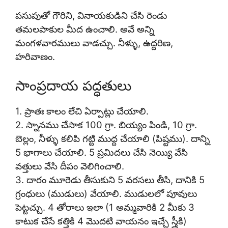
పసుపుతో గౌరిని, వినాయకుడిని చేసి రెండు
తమలపాకుల మీద ఉంచాలి. అవే అన్ని
మంగళవారములు వాడచ్చు. నీళ్ళు, ఉద్దరిణ,
హరివాణం.
సాంప్రదాయ పద్ధతులు
1. ప్రాతః కాలం లేచి ఏర్పాట్లు చేయాలి.
2. స్నానము చేసాక 100 గ్రా. బియ్యం పిండి, 10 గ్రా.
బెల్లం, నీళ్ళు కలిపి గట్టి ముద్ద చేయాలి (పిష్టము). దాన్ని
5 భాగాలు చేయాలి. 5 ప్రమిదలు చేసి నెయ్యి వేసి
వత్తులు వేసి దీపం వెలిగించాలి.
3. దారం మూరెడు తీసుకుని 5 వరసలు తీసి, దానికి 5
గ్రంధులు (ముడులు) వేయాలి. ముడులలో పూవులు
పెట్టచ్చు. 4 తోరాలు ఇలా (1 అమ్మవారికి 2 మీకు 3
కాటుక చేసే కత్తికి 4 మొదటి వాయనం ఇచ్చే స్త్రీకి)