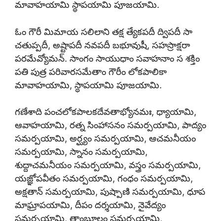
మావాహయామి స్థాపయామి పూజయామి.
ఓం గౌరీ మిమాయ సలిలాని తక్ష త్యేకపదీ ద్విపదీ సా
చతుప్పదీ, అష్టాపదీ నవపదీ బభూవుషీ, సహస్రాక్షరా
పరమేవ్యోమన్. సాంగం సాయుధాం సవాహనాం స శక్తిం
పతి పుత్ర పరివారసమేతాం గౌరీం లోకపాలికా
మావాహయామి, స్థాపయామి పూజయామి.
గణేశాది పంచలోకపాలకదేవతాభ్యోనమః, ధ్యాయామి,
ఆవాహయామి, రత్న సింహాసనం సమర్పయామి, పాద్యం
సమర్పయామి, అర్ఘ్యం సమర్పయామి, ఆచమనీయం
సమర్పయామి, స్నానం సమర్పయామి,
శుద్దాచమనీయం సమర్పయామి, వస్త్రం సమర్పయామి,
యజ్ఞోపవీతం సమర్పయామి, గంధం సమర్పయామి,
అక్షతాన్ సమర్పయామి, పుష్పాణి సమర్పయామి, ధూప
మాఘ్రాపయామి, దీపం దర్శయామి, నైవేద్యం
సమర్పయామి, తాంబూలం సమర్పయామి,