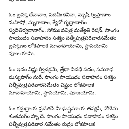
ఓం బ్రహ్మా దేవానాం, పదవీః కవీనా, మృషి ర్విప్రాణాం
మహిషో, మృగాణాం, శ్యేనో గృధ్రాణాగ్ం
స్వదితిర్వనానాగ్ం, సోమః పవిత్ర మత్యేతి రేషన్. సాంగం
సాయుధం సవాహనం సశక్తిం పత్నీపుత్రపరివారసమేతం
బ్రహ్మాణం లోకపాలక మావాహయామి, స్థాపయామి
పూజయామి.
ఓం ఇదం విష్ణు ర్విచక్రమే, త్రేధా విదధే పదం, సమూఢ
మస్యపాగ్ం సురే. సాంగం సాయుధం సవాహనం సశక్తిం
పత్నీపుత్రపరివారసమేతం విష్ణుం లోకపాలక
మావాహయామి, స్థాపయామి, పూజయామి.
ఓం కద్రుద్రాయ ప్రచేతసే మీఢుష్టమాయ తవ్యసీ, వోచేమ
శంతమగ్ం హృ దే. సాంగం సాయుధం సవాహనం సశక్తిం
పత్నీపుత్రపరివార సమేతం రుద్రం లోకపాలక