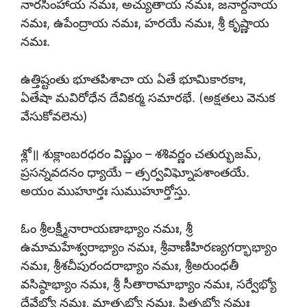
నారసింహాయ నమః, అచ్యుతాయ నమః, జనార్దనాయ
నమః, ఉపేంద్రాయ నమః, హరయే నమః, శ్రీ కృష్ణాయ
నమః.
ఉత్తిష్టంతు భూతపిశాచా య ఏతే భూమికారకాః,
ఏతేషా మవిరోధేన దేవికర్మ సమారభే. (అక్షతలు వెనుక
వేసుకోవలెను)
శ్లో॥ శుక్లాంబరధరం విష్ణుం – శశివర్ణం చతుర్భుజమ్,
ప్రసన్నవదనం ధ్యాయే – త్సర్వవిఘ్నోపశాంతయే.
అయం ముహూర్తః సుముహూర్తోస్తు.
ఓం శ్రీలక్ష్మీనారాయణాభ్యాం నమః, శ్రీ
ఉమామహేశ్వరాభ్యాం నమః, శ్రీవాణీహిరణ్యగర్భాభ్యాం
నమః, శ్రీశచీపురందరాభ్యాం నమః, శ్రీఅరుంధతీ
వసిష్ఠాభ్యాం నమః, శ్రీ సీతారామాభ్యాం నమః, సర్వేభ్యో
దేవేభ్యో నమః, మాతృభ్యో నమః, పితృభ్యో నమః