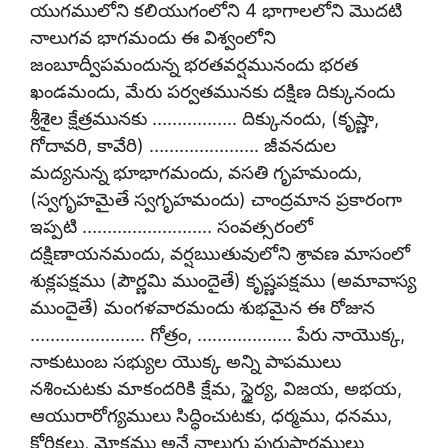
యుగములోని కలియుగంలోని 4 భాగాలలోని మొదటి
నాలుగవ భాగమందు ఈ విశ్వంలోని
జంబూద్వీపమందున్న భరతవర్షమునందు భరత
ఖండమందు, మేరు పర్వతమునకు దక్షిణ దిక్కునందు
శ్రీశైల క్షేత్రమునకు …………….. దిక్కునందు, (కృష్ణా,
గోదావరి, కావేరి) …………………. జీవనదుల
మద్యనున్న భూభాగమందు, వసతి గృహమందు,
(స్వగృహమైతే స్వగృహమందు) చాంద్రమాన ప్రకారంగా
ఇప్పటి …………………….. సంవత్సరంలో
దక్షిణాయనమందు, వర్షఋతువులోని శ్రావణ మాసంలో
శుక్లపక్షము (పౌర్ణమి ముందైతే) కృష్ణపక్షము (అమావాస్య
ముందైతే) మంగళవారమందు శుభమైన ఈ రోజున
………………….. గోత్రం, ………………. పేరు నాయొక్క,
నాకుటుంబ సభ్యుల యొక్క అన్ని పాపములు
నశించుటకు మాకందరికి క్షేమ, స్థైర్య, విజయ, అభయ,
ఆయురారోగ్యములు సిద్ధించుటకు, ధర్మము, ధనము,
కోరికలు, మోక్షము అనే నాలుగు పురుషార్ధములు