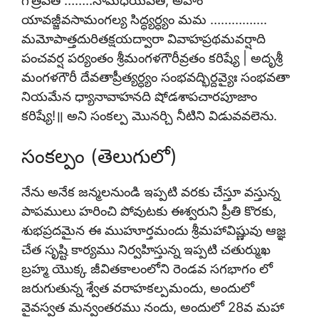
యావజ్జీవసామంగల్య సిద్ధ్యర్ధ్యం మమ …………….
మమోపాత్తదురితక్షయద్వారా వివాహప్రథమవర్షాది
పంచవర్ష పర్యంతం శ్రీమంగళగౌరీవ్రతం కరిష్యే | అదృశ్రీ
మంగళగౌరీ దేవతాప్రీత్యర్ధ్యం సంభవద్భిర్దవ్యైః సంభవతా
నియమేన ధ్యానావాహనది షోడశాపచారపూజాం
కరిష్యే!॥ అని సంకల్ప మొనర్చి నీటిని విడువవలెను.
సంకల్పం (తెలుగులో)
నేను అనేక జన్మలనుండి ఇప్పటి వరకు చేస్తూ వస్తున్న
పాపములు హరించి పోవుటకు ఈశ్వరుని ప్రీతి కొరకు,
శుభప్రదమైన ఈ ముహూర్తమందు శ్రీమహావిష్ణువు ఆజ్ఞ
చేత సృష్టి కార్యము నిర్వహిస్తున్న ఇప్పటి చతుర్ముఖ
బ్రహ్మ యొక్క జీవితకాలంలోని రెండవ సగభాగం లో
జరుగుతున్న శ్వేత వరాహకల్పమందు, అందులో
వైవస్వత మన్వంతరము నందు, అందులో 28వ మహా