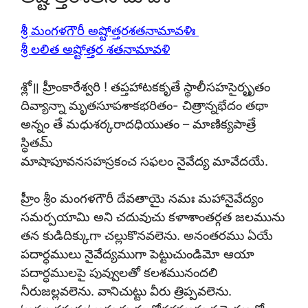
శ్రీ మంగళగౌరీ అష్టోత్తరశతనామావళిః
శ్రీ లలిత అష్టోత్తర శతనామావళి
శ్లో॥ హ్రీంకారేశ్వరి ! తప్తహాటకకృతే స్థాలీసహసైరృృతం
దివ్యాన్నా మృతసూపశాకభరితం- చిత్రాన్నభేదం తథా
అన్నం తే మధుశర్కరాదధియుతం – మాణిక్యపాత్రే
స్థితమ్
మాషాపూవనసహస్రకంచ సఫలం నైవేద్య మావేదయే.
హ్రీం శ్రీం మంగళగౌరీ దేవతాయై నమః మహానైవేద్యం
సమర్పయామి అని చదువుచు కళాశాంతర్గత జలమును
తన కుడిదిక్కుగా చల్లుకొనవలెను. అనంతరము ఏయే
పదార్ధములు నైవేద్యముగా పెట్టుచుండిమో ఆయా
పదార్థములపై పువ్వులతో కలశమునందలి
నీరుజల్లవలెను. వానిచుట్టు వీరు త్రిప్పవలెను.