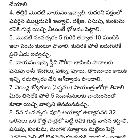
చేయాలి.
4. తల్లికి మొదటి వాయనం ఇవ్వాలి. కుదరని పక్షంలో
ఎవరైన
ముత్తై
దువకి ఇవ్వాలి. దక్షిణ, పసుపు, కుంకుమ
రవికె గుడ్డ యిచ్చి వీలుంటే భోజనం పెట్టాలి.
5. మొదటి సంవత్సరం 5 గురికి తర్వాత 10 మందికి
ఇలా పెంచు కుంటూ పోవాలి. కుదరక పోతే ఐదుగురికే
ప్రతి ఏడు ఇవ్వచ్చు.
6. వాయనం ఇచ్చే స్త్రీని గౌరీగా భావించి పాదాలకు
పసుపు రాసి శెనగలు, పళ్ళు, పూలు, తాంబూలం కాటుక
ఇచ్చి నమస్కారం చేసి ఆశీర్వాదం పొందాలి.
7. నెయ్యి జ్యోతులు (పిష్టము) సాయంత్రంలోగా తినాలి.
మీరు తినలేక పోతే 5 సువాసినులకు వాయంనంతో
కూడా యిచ్చి వాళ్ళని తినమనవచ్చు.
8. 5వ సంవత్సరం పూర్తి అయ్యాక ఉద్యాపనకి 32
అరిసెలు ఒక కొత్త పాత్రలో పెట్టి రవికె గుడ్డ వాసన కట్టాలి.
పసుపు, కుంకుమ, మంగళ సూత్రాలు మట్టెలు పెట్టి
ఎవరైనా పెళ్ళిలో కొత్త పెళ్ళికూతురుకి వాయనం ఇవ్వాలి.