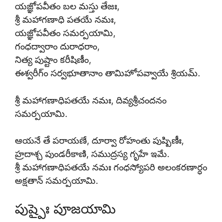
యజ్ఞోపవీతం బల మస్తు తేజః,
శ్రీ మహాగణాధి పతయే నమః,
యజ్ఞోపవీతం సమర్పయామి,
గంధద్వారాం దురాధరాం,
నిత్య పుష్టాం కరీషిణీం,
ఈశ్వరీగ్ం సర్వభూతానాం తామిహోపవ్వాయే శ్రియమ్.
శ్రీ మహాగణాధిపతయే నమః, దివ్యశ్రీచందనం
సమర్పయామి.
ఆయనే తే పరాయణే, దూర్వా రోహంతు పుష్పిణీః,
హ్రదాశ్చ పుండరీకాణి, సముద్రస్య గృహే ఇమే.
శ్రీ మహాగణాధిపతయే నమః గంధస్యోపరి అలంకరణార్ధం
అక్షతాన్ సమర్పయామి.
పుష్పైః పూజయామి