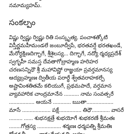
నమామ్యహమ్.
సంకల్పం
విష్ణు ర్విష్ణు ర్విష్ణు రితి సంస్కృత్య. పంచాశత్కోటి
విస్తీర్ణమహీమండలే జంబూద్వీపే, భరతవర్షే భరతఖండే,
మేరోర్ధక్షిణదిగ్భాగే, శ్రీశైలస్య… దిగ్భాగే, నద్యో ర్మధ్యప్రదేశ్
స్వగృహీ సమస్త దేవతాగోబ్రాహ్మణ హరిహర
చరణసన్నిధౌ శ్రీ మహావిష్ణో రాజ్ఞయా ప్రవర్తమానస్య
ఆద్యబ్రహ్మణః ద్వితీయ పరార్థే శ్వేతవరాహకల్పే
అష్టావింశతితమే కలియుగే, ప్రథమపాదే, వర్తమాన
వ్యావహారిక చాంద్రమానేన ………. నామ సంవత్సరే
…………….. ఆయనే ………… ఋతా………………
మాసే ………………. పక్షే…………… తిధౌ………… వాసరే
……… …… శుభనక్షత్రే శుభయోగే శుభకరణే శ్రీమతః
……..గోత్రస్య ……………. శర్మణః ధర్మపత్ని శ్రీమతిః
గోత్రవతీ ……..నామధేయవతి, అహం