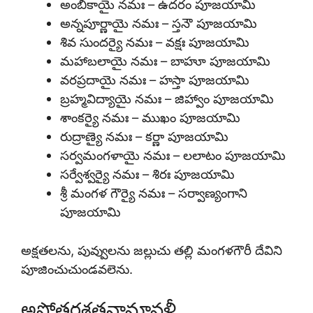
అంబికాయై నమః – ఉదరం పూజయామి
అన్నపూర్ణాయై నమః – స్తనౌ పూజయామి
శివ సుందర్యై నమః – వక్షః పూజయామి
మహాబలాయై నమః – బాహూ పూజయామి
వరప్రదాయై నమః – హస్తా పూజయామి
బ్రహ్మవిద్యాయై నమః – జిహ్వాం పూజయామి
శాంకర్యై నమః – ముఖం పూజయామి
రుద్రాణ్యై నమః – కర్ణా పూజయామి
సర్వమంగళాయై నమః – లలాటం పూజయామి
సర్వేశ్వర్యై నమః – శిరః పూజయామి
శ్రీ మంగళ గౌర్యై నమః – సర్వాణ్యంగాని
పూజయామి
అక్షతలను, పువ్వులను జల్లుచు తల్లి మంగళగౌరీ దేవిని
పూజించుచుండవలెను.
అష్టోత్తరశతనామావళీ