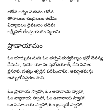
తదేవ లగ్నం సుదినం తదేవ
తారాబలం చంద్రబలం తదేవః
విద్యాబలం దైవబలం తదేవః
లక్ష్మీపతే తేంఘ్రయుగం స్మరామి.
ప్రాణాయామం
ఓం భూర్భువః సువః ఓం తత్సవితుర్వరేణ్యం భర్గో దేవస్య
ధీమహి, ధియో యో నః ప్రచోదయాత్, దేవి సవిత:
ప్రసూవ, సత్యం త్వర్తేన పరిషించామి. అమృతమస్తు
అమృతోపస్తరణ మపి.
ఓం ప్రాణాయ స్వాహా, ఓం అపానాయ స్వాహా,
ఓం వ్యానాయ స్వాహా, ఓం ఉదానాయ స్వాహా.
ఓం సమానాయ స్వాహా, ఓం బ్రహ్మణే స్వాహా,