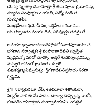
ఆత్మ ప్రదక్షిణ నమస్కారాన్ త్సమర్పయామి,
యస్య స్మృత్యా చనామోత్తా శ్రీ తపః పూజా క్రియాదిషు,
న్యూనం సంపూర్ణతాం యాతి, సద్యో వందే త
మచ్యుతమ్.
మంత్రహీనం క్రియాహీనం, భక్తిహీనం గణాధిప,
య త్పూజితం మయా దేవ, పరిపూర్ణం తదస్తు తే.
అనయా ధ్యానావాహనాదిషోడశోపచారపూజయా చ
భగవాన్ సర్వాత్మకః శ్రీ మహాగణాధిపతి స్సుప్రీత
స్సుప్రసన్నో వరదో భూత్వా ఉత్తరే శుభకర్మణ్యవిఘ్ను
మస్త్యితి భవంతో బ్రువంతు. ఉత్తరే
శుభకర్మణ్యవిఘ్నమస్తు. శ్రీగణాధిపతిప్రసాదం శిరసా
గృష్ణమి.
శ్లో॥ సహస్రపరమా దేవీ, శతమూలా శతాంకురా,
సర్వగ్ం హరతు మే పాపం, దూర్వా దుస్స్వప్న నాశనీ,
గణపతిం యథాస్థాన ముద్వాసయామి. యజ్ఞేన