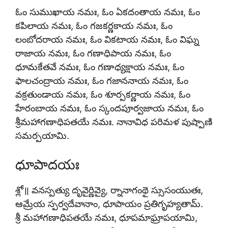
ఓం సుముఖాయ నమః, ఓం ఏకదంతాయ నమః, ఓం
కపిలాయ నమః, ఓం గజకర్ణకాయ నమః, ఓం
లంబోదరాయ నమః, ఓం వికటాయ నమః, ఓం విఘ్న
రాజాయ నమః, ఓం గణాధిపాయ నమః, ఓం
ధూమకేతవే నమః, ఓం గణాధ్యక్షాయ నమః, ఓం
ఫాలచంద్రాయ నమః, ఓం గజాననాయ నమః, ఓం
వక్రతుండాయ నమః, ఓం శూర్పకర్ణాయ నమః, ఓం
హేరంబాయ నమః, ఓం స్కందపూర్వజాయ నమః, ఓం
శ్రీమహాగణాధిపతయే నమః. నానావిధ పరిమళ పుష్పాణి
సమర్పయామి.
ధూపాదయః
శ్లో॥ వనస్పత్యు దృవైర్ణివ్యై, ర్నానాగంథై స్సుసంయుతః,
ఆమ్రేయ స్పర్వదేవానాం, ధూపాయం ప్రతిగృహ్యతామ్.
శ్రీ మహాగణాధిపతయే నమః, ధూపమాఘ్రాపయామి,