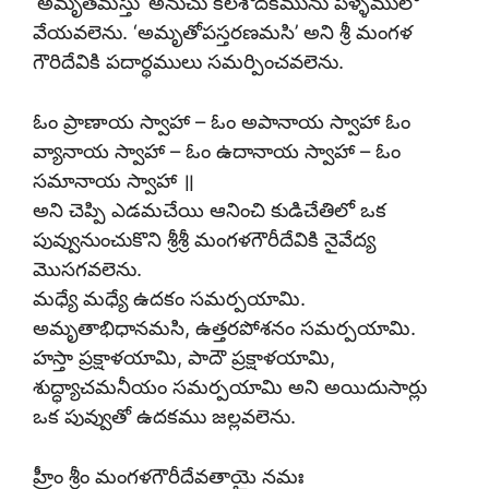
‘అమృతమస్తు’ అనుచు కలశోదకమును పళ్ళెములో
వేయవలెను. ‘అమృతోపస్తరణమసి’ అని శ్రీ మంగళ
గౌరిదేవికి పదార్థములు సమర్పించవలెను.
ఓం ప్రాణాయ స్వాహా – ఓం అపానాయ స్వాహా ఓం
వ్యానాయ స్వాహా – ఓం ఉదానాయ స్వాహా – ఓం
సమానాయ స్వాహా ॥
అని చెప్పి ఎడమచేయి ఆనించి కుడిచేతిలో ఒక
పువ్వునుంచుకొని శ్రీశ్రీ మంగళగౌరీదేవికి నైవేద్య
మొసగవలెను.
మధ్యే మధ్యే ఉదకం సమర్పయామి.
అమృతాభిధానమసి, ఉత్తరపోశనం సమర్పయామి.
హస్తా ప్రక్షాళయామి, పాదౌ ప్రక్షాళయామి,
శుద్ధ్యాచమనీయం సమర్పయామి అని అయిదుసార్లు
ఒక పువ్వుతో ఉదకము జల్లవలెను.
హ్రీం శ్రీం మంగళగౌరీదేవతాయై నమః