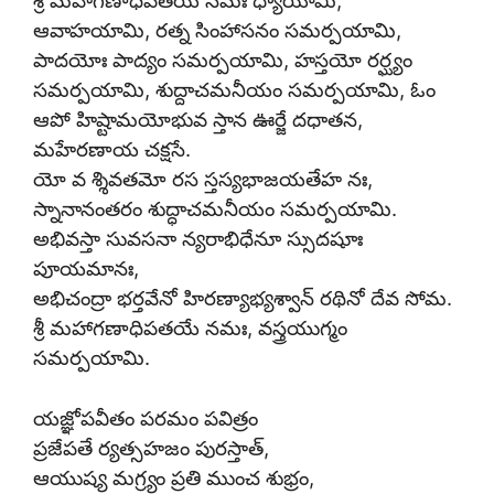
శ్రీ మహాగణాధిపతయే నమః ధ్యాయామి,
ఆవాహయామి, రత్న సింహాసనం సమర్పయామి,
పాదయోః పాద్యం సమర్పయామి, హస్తయో రర్ఘ్యం
సమర్పయామి, శుద్దాచమనీయం సమర్పయామి, ఓం
ఆపో హిష్టామయోభువ స్తాన ఊర్జే దధాతన,
మహేరణాయ చక్షసే.
యో వ శ్శివతమో రస స్తస్యభాజయతేహ నః,
స్నానానంతరం శుద్ధాచమనీయం సమర్పయామి.
అభివస్తా సువసనా న్యరాభిధేనూ స్సుదషూః
పూయమానః,
అభిచంద్రా భర్తవేనో హిరణ్యాభ్యశ్వాన్ రథినో దేవ సోమ.
శ్రీ మహాగణాధిపతయే నమః, వస్త్రయుగ్మం
సమర్పయామి.
యజ్ఞోపవీతం పరమం పవిత్రం
ప్రజేపతే ర్యత్సహజం పురస్తాత్,
ఆయుష్య మగ్ర్యం ప్రతి ముంచ శుభ్రం,