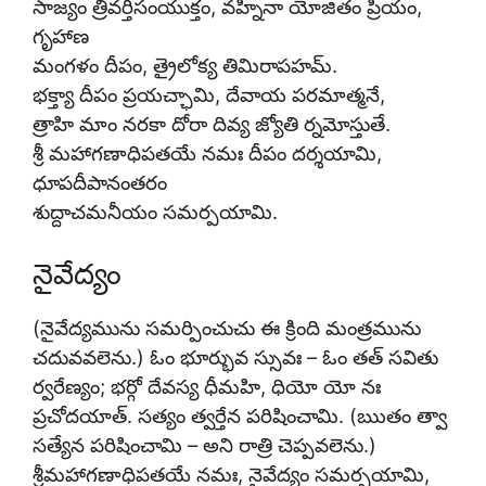
సాజ్యం త్రివర్తిసంయుక్తం, వహ్నినా యోజితం ప్రియం,
గృహాణ
మంగళం దీపం, త్రైలోక్య తిమిరాపహమ్.
భక్త్యా దీపం ప్రయచ్ఛామి, దేవాయ పరమాత్మనే,
త్రాహి మాం నరకా దోరా దివ్య జ్యోతి ర్నమోస్తుతే.
శ్రీ మహాగణాధిపతయే నమః దీపం దర్శయామి,
ధూపదీపానంతరం
శుద్దాచమనీయం సమర్పయామి.
నైవేద్యం
(నైవేద్యమును సమర్పించుచు ఈ క్రింది మంత్రమును
చదువవలెను.) ఓం భూర్భువ స్సువః – ఓం తత్ సవితు
ర్వరేణ్యం; భర్గో దేవస్య ధీమహి, ధియో యో నః
ప్రచోదయాత్. సత్యం త్వర్తేన పరిషించామి. (ఋతం త్వా
సత్యేన పరిషించామి – అని రాత్రి చెప్పవలెను.)
శ్రీమహాగణాధిపతయే నమః, నైవేద్యం సమర్పయామి,