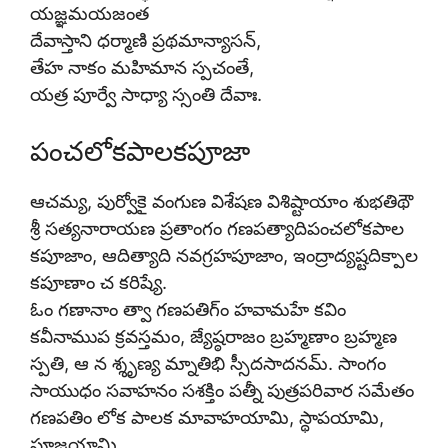
యజ్ఞమయజంత
దేవాస్తాని ధర్మాణి ప్రథమాన్యాసన్,
తేహ నాకం మహిమాన స్పచంతే,
యత్ర పూర్వే సాధ్యా స్సంతి దేవాః.
పంచలోకపాలకపూజా
ఆచమ్య, పుర్వోకై వంగుణ విశేషణ విశిష్టాయాం శుభతిథౌ
శ్రీ సత్యనారాయణ ప్రతాంగం గణపత్యాదిపంచలోకపాల
కపూజాం, ఆదిత్యాది నవగ్రహపూజాం, ఇంద్రాద్యష్టదిక్పాల
కపూణాం చ కరిష్యే.
ఓం గణానాం త్వా గణపతిగ్ం హవామహే కవిం
కవీనాముప క్రవస్తమం, జ్యేష్ఠరాజం బ్రహ్మణాం బ్రహ్మణ
స్పతి, ఆ న శ్శృణ్య మ్నాతిభి స్సీదసాదనమ్. సాంగం
సాయుధం సవాహనం సశక్తిం పత్నీ పుత్రపరివార సమేతం
గణపతిం లోక పాలక మావాహయామి, స్థాపయామి,
పూజయామి.