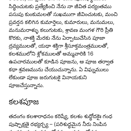
సిద్ధించుటకు ప్రత్యేకించి నేను నా జీవిత పర్యంతము
పసుపు కుంకుమలతో సుఖముగా జీవించుటకు, మంచి
ప్రవర్తన కలిగిన కుమార్తెలు, కుమారులు, మనుమలు,
మనుమరాళ్ళు కలుగుటకు, శ్రావణ మంగళ గౌరి ప్రీతి
కొరకు, నాశక్తి మేరకు నేను ఏర్పాటుచేసిన పూజా
ద్రవ్యములతో, యథా శక్తిగా శ్రీసూక్తమంత్రములతో,
కలశములోని శ్లోకములతో అమ్మవారికి 16
ఉపచారములతో కూడిన పూజను, ఆ పూజ తర్వాత
కథా శ్రవణమును చేయుచున్నాను. ఏ విఘ్నములు
లేకుండా పూజ జరుగుటకై వినాయకుని
పూజచేస్తున్నాను.
కలశపూజ
తదంగం కలశారాధనం కరిష్యే, కలశం శుద్ధోదకైః గంధ
పుష్పాక్షతై రభ్యర్చ్య – (పరిశుద్ధమైన నీరు నింపిన