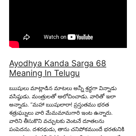
Ayodhya Kanda Sarga 68
Meaning In Telugu
ఋషులు మాట్లాడిన మాటలు అన్నీ శ్రద్ధగా విన్నాడు
వసిష్ఠుడు. మంత్రులతో ఆలోచించాడు. వారితో ఇలా
అన్నాడు. “మహా ఋషులారా! ప్రస్తుతము భరత
శత్రుఘ్నులు వారి మేమమామగారి ఇంట ఉన్నారు.
వారిని తీసుకొని వచ్చుటకు వెంటనే దూతలను
పంపెదను. దశరథుడు, తాను చనిపోకముందే భరతునికి