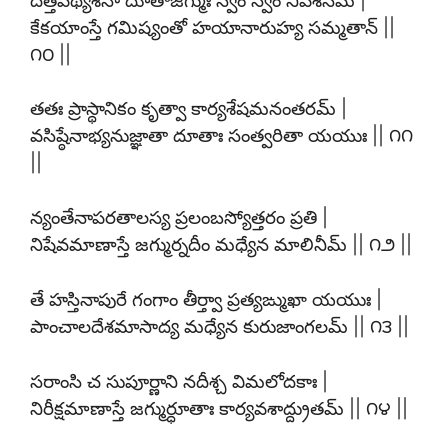
కేకయాంస్తే గమిష్యంతో హయానారుహ్య సమ్మతాన్ ||
౧౦ ||
తతః ప్రాస్థానికం కృత్వా కార్యశేషమనంతరమ్ |
వసిష్ఠేనాభ్యనుజ్ఞాతా దూతాః సంత్వరితా యయుః || ౧౧
||
న్యంతేనాపరతాలస్య ప్రలంబస్యోత్తరం ప్రతి |
నిషేవమాణాస్తే జగ్ముర్నదీం మధ్యేన మాలినీమ్ || ౧౨ ||
తే హస్తినాపురే గంగాం తీర్త్వా ప్రత్యఙ్ముఖా యయుః |
పాంచాలదేశమాసాద్య మధ్యేన కురుజాంగలమ్ || ౧౩ ||
సరాంసి చ సుపూర్ణాని నదీశ్చ విమలోదకాః |
నిరీక్షమాణాస్తే జగ్ముర్ధూతాః కార్యవశాద్ద్రుతమ్ || ౧౪ ||