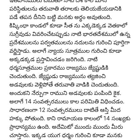
ఇతిహాసములు చెబుతూ నాటి దేశ కాల మాన
పరిస్థితులను తరువాతి తరాలకు తెలియజేయడానికి
పడే తపన దీనిని బట్టి మనకు అర్థం అవుతుంది.
కిష్కింధా కాండలో కూడా సీత ను ఎక్కడెక్కడ వెతకాలో
సుగ్రీవుడు వివరించేటప్పుడు నాటి భారతదేశములో ఉన్న
ప్రదేశములను పర్వతములను నదులను గురించి పూర్తిగా
వర్ణిస్తాడు. అలాగే న్యాయ సూత్రముల గురించి కూడా
అక్కడక్కడ ప్రస్తావించడం జరిగింది. నాటి
ధర్మసూత్రముల ప్రకారము రాజ్యము జ్యేష్టుడికి
చెందుతుంది. జ్యేష్ఠుడు రాజ్యమును త్యజించి
అడవులకు వెళ్లిపోతే తరువాతి వాడికి చెందుతుంది.
అందుకని నేర్పుగా రాముని అడవులకు పంపింది కైక.
అలాగే 14 సంవత్సరములు కాల పరిమితి విధించడం.
సాధారణంగా 12 సంవత్సరములు దాటితే ఆస్తి మీద
హక్కు పోతుంది. కాని రామాయణ కాలంలో 14 సంఖ్యకు
ప్రాధాన్యము ఉంది. అదేమిటో ముందు ముందు మీరు
చూస్తారు. ఇక్కడ యుగ ధర్మం గురించి కూడా మనకు