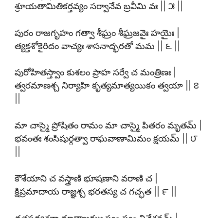
శ్రూయతామితికర్తవ్యం సర్వానేవ బ్రవీమి వః || ౫ ||
పురం రాజగృహం గత్వా శీఘ్రం శీఘ్రజవైః హయైః |
త్యక్తశోకైరిదం వాచ్యః శాసనాద్భరతో మమ || ౬ ||
పురోహితస్త్వాం కుశలం ప్రాహ సర్వే చ మంత్రిణః |
త్వరమాణశ్చ నిర్యాహి కృత్యమాత్యయికం త్వయా || ౭
||
మా చాస్మై ప్రోషితం రామం మా చాస్మై పితరం మృతమ్ |
భవంతః శంసిషుర్గత్వా రాఘవాణామిమం క్షయమ్ || ౮
||
కౌశేయాని చ వస్త్రాణి భూషణాని వరాణి చ |
క్షిప్రమాదాయ రాజ్ఞశ్చ భరతస్య చ గచ్ఛత || ౯ ||
దత్తపథ్యశనా దూతాజగ్ముః స్వం స్వం నివేశనమ్ |