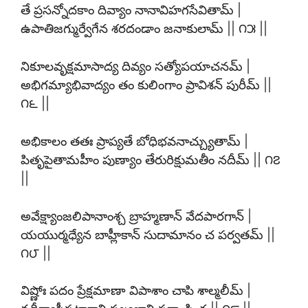
తే ప్రసన్నోదకాం దివ్యాం నానావిహగసేవితామ్ |
ఉపాతిజగ్ముర్వేగేన శరదండాం జనాకులామ్ || ౧౫ ||
నికూలవృక్షమాసాద్య దివ్యం సత్యోపయాచనమ్ |
అభిగమ్యాభివాద్యం తం కులింగాం ప్రావిశన్ పురీమ్ ||
౧౬ ||
అభికాలం తతః ప్రాప్యతే బోధిభవనాచ్చ్యుతామ్ |
పితృపైతామహీం పుణ్యాం తేరురిక్షుమతీం నదీమ్ || ౧౭
||
అవేక్ష్యాంజలిపానాంశ్చ బ్రాహ్మణాన్ వేదపారగాన్ |
యయుర్మధ్యేన బాహ్లీకాన్ సుదామానం చ పర్వతమ్ ||
౧౮ ||
విష్ణోః పదం ప్రేక్షమాణా విపాశాం చాపి శాల్మలీమ్ |