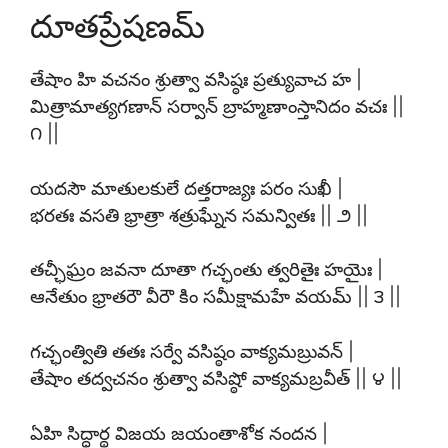
దూతప్రేషణమ్
తేషాం హి వచనం శ్రుత్వా వసిష్ఠః ప్రత్యువాచ హ |
మిత్రామాత్యగణాన్ సర్వాన్ బ్రాహ్మణాంస్తానిదం వచః ||
౧ ||
యదసౌ మాతులకులే దత్తరాజ్యః పరం సుఖీ |
భరతః వసతి భ్రాత్రా శత్రుఘ్నేన సమన్వితః || ౨ ||
తచ్ఛీఘ్రం జవనా దూతా గచ్ఛంతు త్వరితైః హయైః |
ఆనేతుం భ్రాతరౌ వీరౌ కిం సమీక్షామహే వయమ్ || ౩ ||
గచ్ఛంత్వితి తతః సర్వే వసిష్ఠం వాక్యమబ్రువన్ |
తేషాం తద్వచనం శ్రుత్వా వసిష్ఠో వాక్యమబ్రవీత్ || ౪ ||
ఏహి సిద్ధార్థ విజయ జయంతాశోక నందన |