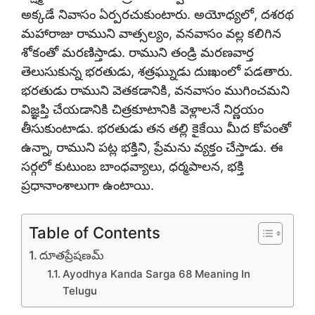
అక్కడే నివాసం ఏర్పరచుకుంటారు. అయోధ్యలో, దశరథ
మహారాజు రాముని వాత్సల్యం, వనవాసం వల్ల కలిగిన
శోకంతో మరణిస్తాడు. రాముని తండ్రి మరణవార్త
తెలుసుకున్న భరతుడు, శత్రఘ్నుడు దుఃఖంలో పడతారు.
భరతుడు రాముని వెతకడానికి, వనవాసం ముగించమని
విజ్ఞప్తి చేయడానికి చిత్రకూటానికి వెళ్లాలనే నిర్ణయం
తీసుకుంటాడు. భరతుడు తన తల్లి కైకేయి మీద కోపంతో
ఉన్నా, రాముని పట్ల భక్తిని, ప్రేమను వ్యక్తం చేస్తాడు. ఈ
సర్గలో కుటుంబ బాంధవ్యాలు, ధర్మపాలన, భక్తి
ప్రధానాంశాలుగా ఉంటాయి.
Table of Contents
దూతప్రేషణమ్
Ayodhya Kanda Sarga 68 Meaning In
Telugu