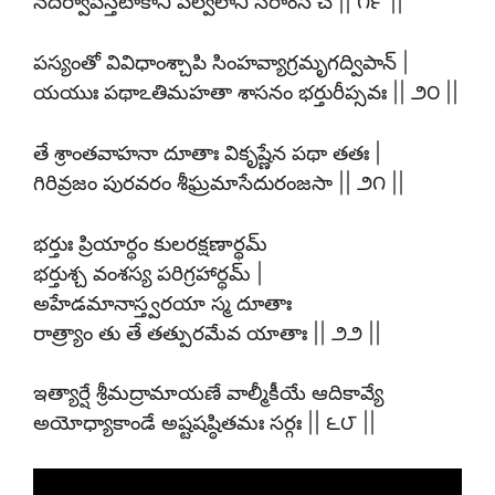
నదీర్వాపీస్తటాకాని పల్వలాని సరాంసి చ || ౧౯ ||
పస్యంతో వివిధాంశ్చాపి సింహవ్యాగ్రమృగద్విపాన్ |
యయుః పథాఽతిమహతా శాసనం భర్తురీప్సవః || ౨౦ ||
తే శ్రాంతవాహనా దూతాః వికృష్ణేన పథా తతః |
గిరివ్రజం పురవరం శీఘ్రమాసేదురంజసా || ౨౧ ||
భర్తుః ప్రియార్థం కులరక్షణార్థమ్
భర్తుశ్చ వంశస్య పరిగ్రహార్థమ్ |
అహేడమానాస్త్వరయా స్మ దూతాః
రాత్ర్యాం తు తే తత్పురమేవ యాతాః || ౨౨ ||
ఇత్యార్షే శ్రీమద్రామాయణే వాల్మీకీయే ఆదికావ్యే
అయోధ్యాకాండే అష్టషష్ఠితమః సర్గః || ౬౮ ||