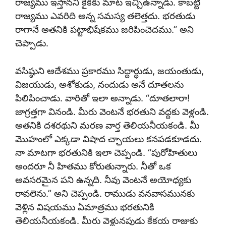
రాజ్యము ఇస్తానని కైకకు మాట ఇచ్చిఉన్నాడు. కాబట్టి
రాజ్యము ఎవరిది అన్న సమస్య తలెత్తదు. భరతుడు
రాగానే అతనికి పట్టాభిషేకము జరిపించెదము.” అని
చెప్పాడు.
వసిష్ఠుని ఆదేశము ప్రకారము సిద్దార్ధుడు, జయంతుడు,
విజయుడు, అశోకుడు, నందుడు అనే దూతలను
పిలిపించాడు. వారితో ఇలా అన్నాడు. “దూతలారా!
జాగ్రత్తగా వినండి. మీరు వెంటనే భరతుని వద్దకు వెళ్లండి.
అతనికి దశరథుని మరణ వార్త తెలియనీయకండి. మీ
మొహంలో ఎక్కడా విషాద చ్ఛాయలు కనపడకూడదు.
నా మాటగా భరతునికి ఇలా చెప్పండి. “పురోహితులు
అందరూ నీ హితము కోరుతున్నారు. నీతో ఒక
అవసరమైన పని ఉన్నది. నీవు వెంటనే అయోధ్యకు
రావలెను.” అని చెప్పండి. రాముడు వనవాసమునకు
వెళ్లిన విషయము ఏమాత్రము భరతునికి
తెలియనీయకండి. మీరు వెళ్లునపుడు కేకయ రాజుకు