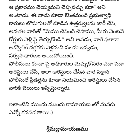
ఆ ప్రకారము చెయ్యమని చెప్పవచ్చు కదా” అని
అంటాడు. ఈ నాడు కూడా కొంతమంది ప్రభుత్వాధి
కారులు లొసుగులతో కూడిన ఉత్తర్వులను జారీ చేసి,
అవతల వారితో “మేము చేసింది చేసాము, మీరు వెంటనే
కోర్టుకు వెళ్లి స్టే తెచ్చుకొండి.” అని అనడం, వారే ఫలానా
అడ్వొకేట్ దగ్గరకు వెళ్లమని సలహా ఇవ్వడం,
సర్వసాధారణం అయిపోయింది.
పోలీసులు కూడా పై అధికారుల మెప్పుకోసరం ఎడా పెడా
అరెస్టులు చేసి, అలా అరెస్టులు చేసిన వారి పక్షాన
పోలీసులే ప్లీడర్లను కూడా నియమించి అరెస్టులు చేసిన
వారికి బెయిలు ఇప్పిస్తున్నారు.
ఇలాంటివి ముందు ముందు రామాయణంలో మనకు
ఎన్నో కనపడతాయి.)
శ్రీమద్రామాయణము