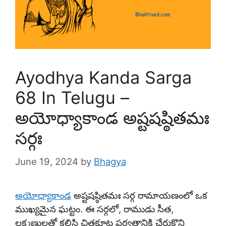
Ayodhya Kanda Sarga
68 In Telugu –
అయోధ్యాకాండ అష్టషష్ఠితమః
సర్గః
June 19, 2024
by
Bhagya
అయోధ్యాకాండ
అష్టషష్ఠితమః సర్గ రామాయణంలో ఒక
ముఖ్యమైన ఘట్టం. ఈ సర్గలో, రాముడు సీత,
లక్ష్మణులతో కలిసి చిత్రకూట పర్వతానికి చేరుకొని