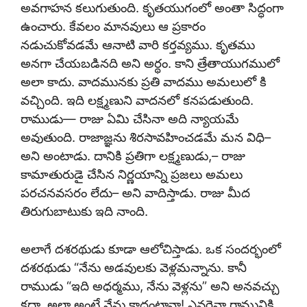
అవగాహన కలుగుతుంది. కృతయుగంలో అంతా సిద్ధంగా
ఉంచారు. కేవలం మానవులు ఆ ప్రకారం
నడుచుకోవడమే ఆనాటి వారి కర్తవ్యము. కృతము
అనగా చేయబడినది అని అర్థం. కాని త్రేతాయుగములో
అలా కాదు. వాదమునకు ప్రతి వాదము అమలులో కి
వచ్చింది. ఇది లక్ష్మణుని వాదనలో కనపడుతుంది.
రాముడు— రాజు ఏమి చేసినా అది న్యాయమే
అవుతుంది. రాజాజ్ఞను శిరసావహించడమే మన విధి–
అని అంటాడు. దానికి ప్రతిగా లక్ష్మణుడు,– రాజు
కామాతురుడై చేసిన నిర్ణయాన్ని ప్రజలు అమలు
పరచనవసరం లేదు– అని వాదిస్తాడు. రాజు మీద
తిరుగుబాటుకు ఇది నాంది.
అలాగే దశరథుడు కూడా ఆలోచిస్తాడు. ఒక సందర్భంలో
దశరథుడు “నేను అడవులకు వెళ్లమన్నాను. కానీ
రాముడు “ఇది అధర్మము, నేను వెళ్లను” అని అనవచ్చు
కదా. అలా అంటే నేను కాదంటానా! ఎవరైనా రామునికి