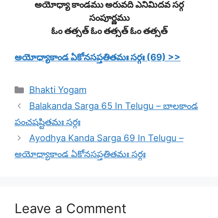
అయోధ్యా కాండము అరువది ఎనిమిదవ సర్గ
సంపూర్ణము
ఓం తత్సత్ ఓం తత్సత్ ఓం తత్సత్
అయోధ్యాకాండ ఏకోనసప్తతితమః సర్గః (69) >>
Categories
Bhakti Yogam
Balakanda Sarga 65 In Telugu – బాలకాండ
పంచషష్టితమః సర్గః
Ayodhya Kanda Sarga 69 In Telugu –
అయోధ్యాకాండ ఏకోనసప్తతితమః సర్గః
Leave a Comment