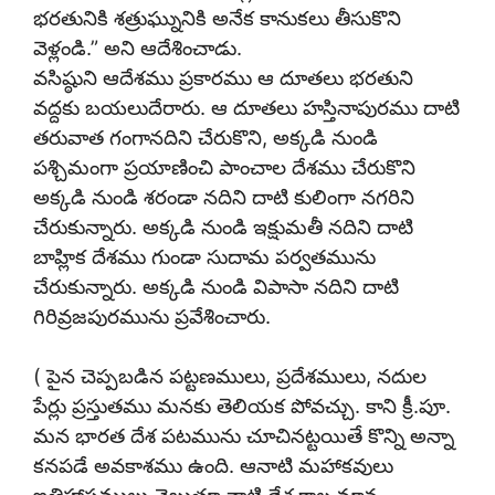
భరతునికి శత్రుఘ్నునికి అనేక కానుకలు తీసుకొని
వెళ్లండి.” అని ఆదేశించాడు.
వసిష్ఠుని ఆదేశము ప్రకారము ఆ దూతలు భరతుని
వద్దకు బయలుదేరారు. ఆ దూతలు హస్తినాపురము దాటి
తరువాత గంగానదిని చేరుకొని, అక్కడి నుండి
పశ్చిమంగా ప్రయాణించి పాంచాల దేశము చేరుకొని
అక్కడి నుండి శరండా నదిని దాటి కులింగా నగరిని
చేరుకున్నారు. అక్కడి నుండి ఇక్షుమతీ నదిని దాటి
బాహ్లిక దేశము గుండా సుదామ పర్వతమును
చేరుకున్నారు. అక్కడి నుండి విపాసా నదిని దాటి
గిరివ్రజపురమును ప్రవేశించారు.
( పైన చెప్పబడిన పట్టణములు, ప్రదేశములు, నదుల
పేర్లు ప్రస్తుతము మనకు తెలియక పోవచ్చు. కాని క్రీ.పూ.
మన భారత దేశ పటమును చూచినట్టయితే కొన్ని అన్నా
కనపడే అవకాశము ఉంది. ఆనాటి మహాకవులు