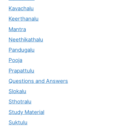
Kavachalu
Keerthanalu
Mantra
Neethikathalu
Pandugalu
Pooja
Prapattulu
Questions and Answers
Slokalu
Sthotralu
Study Material
Suktulu