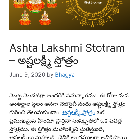
Ashta Lakshmi Stotram
– అష్టలక్ష్మీ స్తోత్రం
June 9, 2026
by
Bhagya
మొట్ట మొదటిగా అందరికి నమస్కారము. ఈ రోజు మన
అంతర్జాల స్థలం అనగా వెబ్‌సైట్ నందు అష్టలక్ష్మీ స్తోత్రం
గురించి తెలుసుకుందాం.
అష్టలక్ష్మీ స్తోత్రం
ఒక
ప్రముఖమైన హిందూ ప్రార్థనా సంస్కృతిలో ఒక పవిత్ర
స్తోత్రము. ఈ స్తోత్రం మహాలక్ష్మిని స్తుతిస్తుంది,
అష్టలక్ష్మీలు మహాలక్ష్మి దేవికి అంగములగా అనిపిస్తాయి.