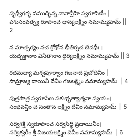
పృధ్వీగర్భ సముద్భిన్న నానావ్రీహి స్వరూపిణీం |
పశుసంవత్స్య రూపాంచ ధాన్యలక్ష్మిం నమామ్యహమ్ ||
2
న మాత్సర్యం నచ క్రోథోన భీతిర్నచ బేదధీః ।
యద్భక్తానాం వినీతానాం ధైర్యలక్ష్మిం నమామ్యహమ్ || 3
రధమధ్యా మశ్వపూర్వాం గజనాద ప్రబోధినీం |
సామ్రాజ్య దాయినీ దేవీం గజలక్ష్మిం నమామ్యహమ్ || 4
పుత్రపౌత్ర స్వరూపేణ పశుభృత్యాత్మనా స్వయం।
సంభవన్తీం చ సంతాన లక్ష్మీం దేవీం నమామ్యహమ్ || 5
సర్వశక్తి స్వరూపాంచ సర్వసిద్ధి ప్రదాయినీం।
సర్వేశ్వరీం శ్రీ విజయలక్ష్మిం దేవీం నమామ్యహమ్ || 6