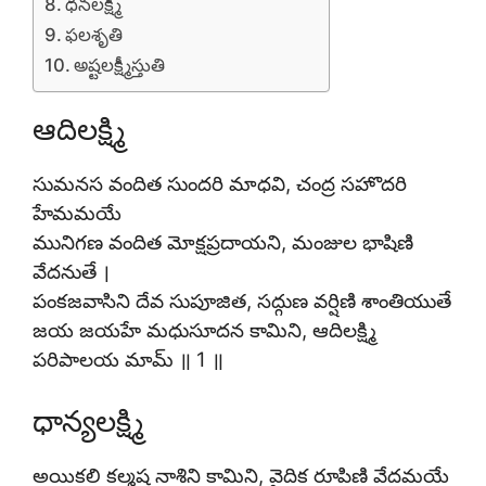
ధనలక్ష్మి
ఫలశృతి
అష్టలక్ష్మీస్తుతి
ఆదిలక్ష్మి
సుమనస వందిత సుందరి మాధవి, చంద్ర సహొదరి
హేమమయే
మునిగణ వందిత మోక్షప్రదాయని, మంజుల భాషిణి
వేదనుతే ।
పంకజవాసిని దేవ సుపూజిత, సద్గుణ వర్షిణి శాంతియుతే
జయ జయహే మధుసూదన కామిని, ఆదిలక్ష్మి
పరిపాలయ మామ్ ॥ 1 ॥
ధాన్యలక్ష్మి
అయికలి కల్మష నాశిని కామిని, వైదిక రూపిణి వేదమయే