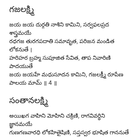
గజలక్ష్మి
జయ జయ దుర్గతి నాశిని కామిని, సర్వఫలప్రద
శాస్త్రమయే
రధగజ తురగపదాతి సమావృత, పరిజన మండిత
లోకనుతే ।
హరిహర బ్రహ్మ సుపూజిత సేవిత, తాప నివారిణి
పాదయుతే
జయ జయహే మధుసూదన కామిని, గజలక్ష్మీ రూపేణ
పాలయ మామ్ ॥ 4 ॥
సంతానలక్ష్మి
అయిఖగ వాహిని మోహిని చక్రిణి, రాగవివర్ధిని
జ్ఞానమయే
గుణగణవారధి లోకహితైషిణి, సప్తస్వర భూషిత గాననుతే