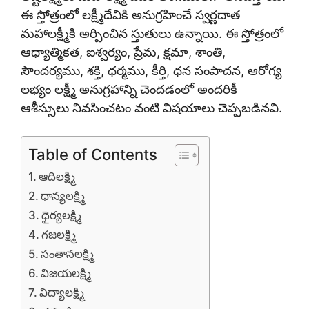
ఈ స్తోత్రంలో లక్ష్మీదేవికి అనుగ్రహించే స్వర్ణదాత
మహాలక్ష్మీకి అర్పించిన స్తుతులు ఉన్నాయి. ఈ స్తోత్రంలో
ఆధ్యాత్మికత, ఐశ్వర్యం, ప్రేమ, క్షమా, శాంతి,
సౌందర్యము, శక్తి, ధర్మము, కీర్తి, ధన సంపాదన, ఆరోగ్య
లభ్యం లక్ష్మీ అనుగ్రహాన్ని చెందడంలో అందరికీ
ఆశీస్సులు నివసించటం వంటి విషయాలు చెప్పబడినవి.
Table of Contents
ఆదిలక్ష్మి
ధాన్యలక్ష్మి
ధైర్యలక్ష్మి
గజలక్ష్మి
సంతానలక్ష్మి
విజయలక్ష్మి
విద్యాలక్ష్మి