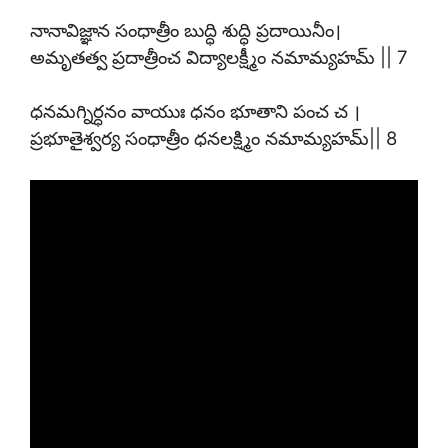
నానావిజ్ఞాన సంధాత్రీం బుద్ధి శుద్ధి ప్రదాయినీం।
అమృతత్వ ప్రదాత్రీంచ విద్యాలక్ష్మీం నమామ్యహమ్ || 7
ధనమగ్నిర్ధనం వాయుః ధనం భూతాని పంచ చ ।
ప్రభూతైశ్వర్య సంధాత్రీం ధనలక్ష్మిం నమామ్యహమ్|| 8