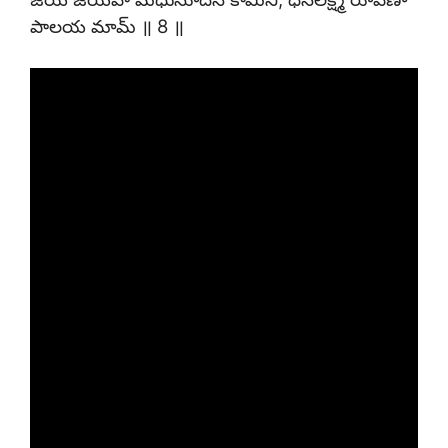
పాలయ మామ్ ॥ 8 ॥