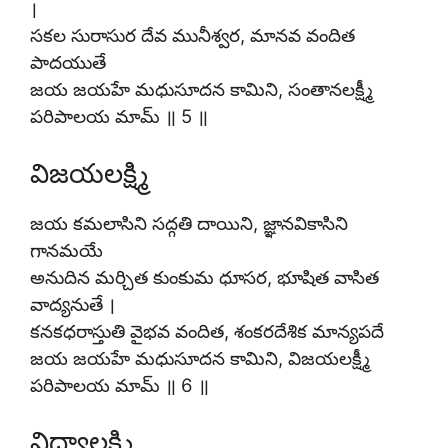
।
సకల సురాసుర దేవ మునీశ్వర, మానవ వందిత
పాదయుతే
జయ జయహే మధుసూదన కామిని, సంతానలక్ష్మీ
పరిపాలయ మామ్ ॥ 5 ॥
విజయలక్ష్మి
జయ కమలాసిని సద్గతి దాయిని, జ్ఞానవికాసిని
గానమయే
అనుదిన మర్చిత కుంకుమ ధూసర, భూషిత వాసిత
వాద్యనుతే ।
కనకధరాస్తుతి వైభవ వందిత, శంకరదేశిక మాన్యపదే
జయ జయహే మధుసూదన కామిని, విజయలక్ష్మీ
పరిపాలయ మామ్ ॥ 6 ॥
విద్యాలక్ష్మి