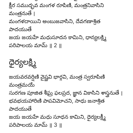
క్షీర సముద్భవ మంగళ రూపిణి, మంత్రనివాసిని
మంత్రనుతే ।
మంగళదాయిని అంబుజవాసిని, దేవగణాశ్రిత
పాదయుతే
జయ జయహే మధుసూదన కామిని, ధాన్యలక్ష్మి
పరిపాలయ మామ్ ॥ 2 ॥
ధైర్యలక్ష్మి
జయవరవర్షిణి వైష్ణవి భార్గవి, మంత్ర స్వరూపిణి
మంత్రమయే
సురగణ పూజిత శీఘ్ర ఫలప్రద, జ్ఞాన వికాసిని శాస్త్రనుతే ।
భవభయహారిణి పాపవిమోచని, సాధు జనాశ్రిత
పాదయుతే
జయ జయహే మధు సూధన కామిని, ధైర్యలక్ష్మీ
పరిపాలయ మామ్ ॥ 3 ॥