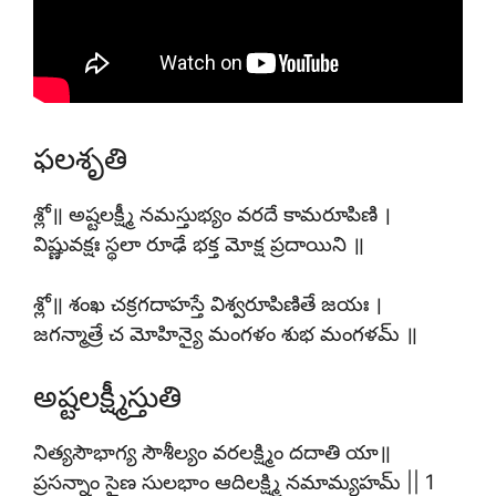
ఫలశృతి
శ్లో॥ అష్టలక్ష్మీ నమస్తుభ్యం వరదే కామరూపిణి ।
విష్ణువక్షః స్థలా రూఢే భక్త మోక్ష ప్రదాయిని ॥
శ్లో॥ శంఖ చక్రగదాహస్తే విశ్వరూపిణితే జయః ।
జగన్మాత్రే చ మోహిన్యై మంగళం శుభ మంగళమ్ ॥
అష్టలక్ష్మీస్తుతి
నిత్యసౌభాగ్య సౌశీల్యం వరలక్ష్మిం దదాతి యా॥
ప్రసన్నాం సైణ సులభాం ఆదిలక్ష్మి నమామ్యహమ్ || 1