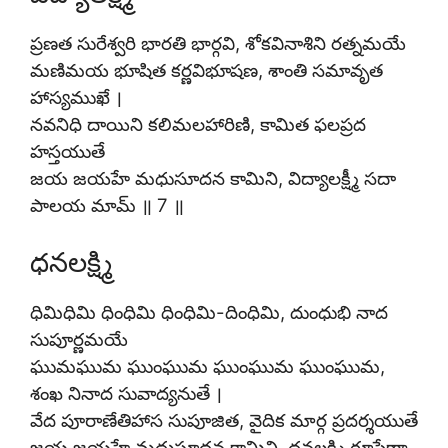
ప్రణత సురేశ్వరి భారతి భార్గవి, శోకవినాశిని రత్నమయే
మణిమయ భూషిత కర్ణవిభూషణ, శాంతి సమావృత
హాస్యముఖే ।
నవనిధి దాయిని కలిమలహారిణి, కామిత ఫలప్రద
హస్తయుతే
జయ జయహే మధుసూదన కామిని, విద్యాలక్ష్మీ సదా
పాలయ మామ్ ॥ 7 ॥
ధనలక్ష్మి
ధిమిధిమి ధింధిమి ధింధిమి-దింధిమి, దుంధుభి నాద
సుపూర్ణమయే
ఘుమఘుమ ఘుంఘుమ ఘుంఘుమ ఘుంఘుమ,
శంఖ నినాద సువాద్యనుతే ।
వేద పూరాణేతిహాస సుపూజిత, వైదిక మార్గ ప్రదర్శయుతే
జయ జయహే మధుసూదన కామిని, ధనలక్ష్మి రూపేణా