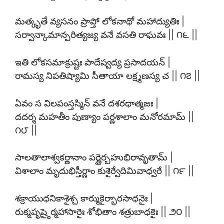
మత్కృతే వ్యసనం ప్రాప్తో లోకనాథో మహాద్యుతిః |
సర్వాన్కామాన్పరిత్యజ్య వనే వసతి రాఘవః || ౧౬ ||
ఇతి లోకసమాక్రుష్టః పాదేష్వద్య ప్రసాదయన్ |
రామస్య నిపతిష్యామి సీతాయా లక్ష్మణస్య చ || ౧౭ ||
ఏవం స విలపంస్తస్మిన్ వనే దశరథాత్మజః |
దదర్శ మహతీం పుణ్యాం పర్ణశాలాం మనోరమామ్ ||
౧౮ ||
సాలతాలాశ్వకర్ణానాం పర్ణైర్బహుభిరావృతామ్ |
విశాలాం మృదుభిస్తీర్ణాం కుశైర్వేదిమివాధ్వరే || ౧౯ ||
శక్రాయుధనికాశైశ్చ కార్ముకైర్భారసాధనైః |
రుక్మపృష్ఠైర్మహాసారైః శోభితాం శత్రుబాధకైః || ౨౦ ||