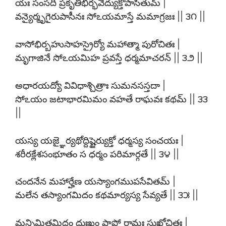
యః సంసది ప్రకృతిభిర్భవేద్యుక్తోపాసితుమ్ |
వన్యైర్మృగైరుపాసీనః సోఽయమాస్తే మమాగ్రజః || ౩౧ ||
వాసోభిర్బహుసాహస్రైర్యో మహాత్మా పురోచితః |
మృగాజినే సోఽయమిహ ప్రవస్తే ధర్మమాచరన్ || ౩౨ ||
అధారయద్యో వివిధాశ్చిత్రాః సుమనసస్తదా |
సోఽయం జటాభారమిమం వహతే రాఘవః కథమ్ || ౩౩
||
యస్య యజ్ఞైర్యథోద్దిష్టైర్యుక్తో ధర్మస్య సంచయః |
శరీరక్లేశసంభూతం స ధర్మం పరిమార్గతే || ౩౪ ||
చందనేన మహార్హేణ యస్యాంగముపసేవితమ్ |
మలేన తస్యాంగమిదం కథమార్యస్య సేవ్యతే || ౩౫ ||
మన్నిమిత్తమిదం దుఃఖం ప్రాప్తో రామః సుఖోచితః |