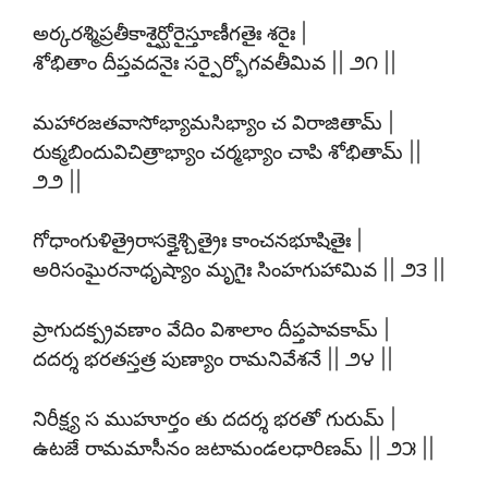
అర్కరశ్మిప్రతీకాశైర్ఘోరైస్తూణీగతైః శరైః |
శోభితాం దీప్తవదనైః సర్పైర్భోగవతీమివ || ౨౧ ||
మహారజతవాసోభ్యామసిభ్యాం చ విరాజితామ్ |
రుక్మబిందువిచిత్రాభ్యాం చర్మభ్యాం చాపి శోభితామ్ ||
౨౨ ||
గోధాంగుళిత్రైరాసక్తైశ్చిత్రైః కాంచనభూషితైః |
అరిసంఘైరనాధృష్యాం మృగైః సింహగుహామివ || ౨౩ ||
ప్రాగుదక్ప్రవణాం వేదిం విశాలాం దీప్తపావకామ్ |
దదర్శ భరతస్తత్ర పుణ్యాం రామనివేశనే || ౨౪ ||
నిరీక్ష్య స ముహూర్తం తు దదర్శ భరతో గురుమ్ |
ఉటజే రామమాసీనం జటామండలధారిణమ్ || ౨౫ ||