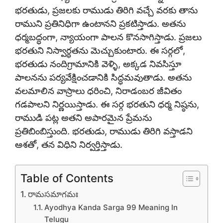
భరతుడు, ప్రజలకు రాముడు తిరిగి వచ్చే వరకు తాను
రాముని ప్రతినిధిగా ఉంటానని ప్రకటిస్తాడు. అతను
ధర్మబద్ధంగా, న్యాయంగా పాలన కొనసాగిస్తాడు. ప్రజలు
భరతుని నిస్వార్థతను మెచ్చుకుంటారు. ఈ సర్గలో,
భరతుడు నందిగ్రామానికి వెళ్ళి, అక్కడ నివసిస్తూ
పాలనను పర్యవేక్షించడానికి సిద్ధమవుతాడు. అతను
వలమాలిన వాస్రాలు ధరించి, నిరాడంబర జీవితం
గడపాలని నిర్ణయిస్తాడు. ఈ సర్గ భరతుని ధర్మ నిష్ఠను,
రాముడి పట్ల అతని అపారమైన ప్రేమను
ప్రతిబింబిస్తుంది. భరతుడు, రాముడు తిరిగి వస్తాడని
ఆశతో, తన విధిని నిర్వర్తిస్తాడు.
Table of Contents
రామసమాగమః
Ayodhya Kanda Sarga 99 Meaning In
Telugu