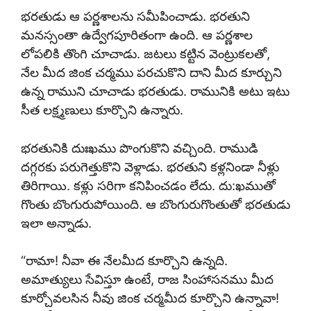
భరతుడు ఆ పర్ణశాలను సమీపించాడు. భరతుని
మనస్సంతా ఉద్వేగపూరితంగా ఉంది. ఆ పర్ణశాల
లోపలికి తొంగి చూచాడు. జటలు కట్టిన వెంట్రుకలతో,
నేల మీద జింక చర్మము పరచుకొని దాని మీద కూర్చుని
ఉన్న రాముని చూచాడు భరతుడు. రామునికి అటు ఇటు
సీత లక్ష్మణులు కూర్చొని ఉన్నారు.
భరతునికి దుఃఖము పొంగుకొని వచ్చింది. రాముడి
దగ్గరకు పరుగెత్తుకొని వెళ్లాడు. భరతుని కళ్లనిండా నీళ్లు
తిరిగాయి. కళ్లు సరిగా కనిపించడం లేదు. దు:ఖముతో
గొంతు బొంగురుపోయింది. ఆ బొంగురుగొంతుతో భరతుడు
ఇలా అన్నాడు.
“రామా! నీవా ఈ నేలమీద కూర్చొని ఉన్నది.
అమాత్యులు సేవిస్తూ ఉంటే, రాజ సింహాసనము మీద
కూర్చోవలసిన నీవు జింక చర్మమీద కూర్చొని ఉన్నావా!