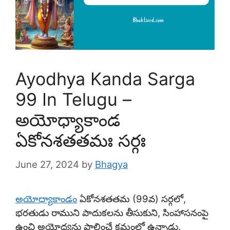
Ayodhya Kanda Sarga
99 In Telugu –
అయోధ్యాకాండ
ఏకోనశతతమః సర్గః
June 27, 2024
by
Bhagya
అయోధ్యాకాండం
ఏకోనశతతమ (99వ) సర్గలో,
భరతుడు రాముని పాదుకలను తీసుకుని, సింహాసనంపై
ఉంచి అయోధ్యను పాలించే క్రమంలో ఉన్నాడు.