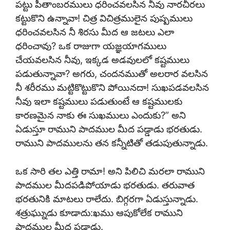
పట్టు పీతాంబరములు ధరించవలసిన నీవు నారచీరలు
కట్టుకొని ఉన్నావా! చిత్ర విచిత్రములైన పుష్పములు
ధరించవలసిన నీ శిరసు మీద ఆ జటలు ఎలా
ధరించావు? ఒక రాజుగా యజ్ఞయాగములు
చేయవలసిన నీవు, ఇక్కడ అడవులలో కష్టములు
పడుతున్నావా? అగరు, చందనముతో అలరార వలసిన
నీ శరీరము మట్టికొట్టుకొని పోయినదా! సుఖపడవలసిన
నీవు ఇలా కష్టములు పడుతుంటే ఆ కష్టములకు
కారణమైన నాకు ఈ సుఖములు ఎందుకు?” అని
ఏడుస్తూ రాముని పాదముల మీద పడ్డాడు భరతుడు.
రాముని పాదములను తన కన్నీటితో తడుపుతున్నాడు.
ఒక సారి తల ఎత్తి రామా! అని పిలిచి మరలా రాముని
పాదముల మీదపడిపోయాడు భరతుడు. తరువాత
భరతునికి మాటలు రాలేదు. బిగ్గరగా ఏడుస్తున్నాడు.
శత్రుఘ్నుడు కూడాదు:ఖము ఆపుకోలేక రాముని
పాదముల మీద పడ్డాడు.