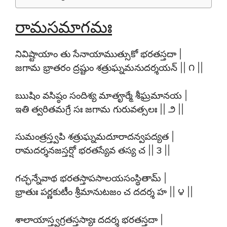
రామసమాగమః
నివిష్టాయాం తు సేనాయాముత్సుకో భరతస్తదా |
జగామ భ్రాతరం ద్రష్టుం శత్రుఘ్నమనుదర్శయన్ || ౧ ||
ఋషిం వసిష్ఠం సందిశ్య మాతౄర్మే శీఘ్రమానయ |
ఇతి త్వరితమగ్రే సః జగామ గురువత్సలః || ౨ ||
సుమంత్రస్త్వపి శత్రుఘ్నమదూరాదన్వపద్యత |
రామదర్శనజస్తర్షో భరతస్యేవ తస్య చ || ౩ ||
గచ్ఛన్నేవాథ భరతస్తాపసాలయసంస్థితామ్ |
భ్రాతుః పర్ణకుటీం శ్రీమానుటజం చ దదర్శ హ || ౪ ||
శాలాయాస్త్వగ్రతస్తస్యాః దదర్శ భరతస్తదా |