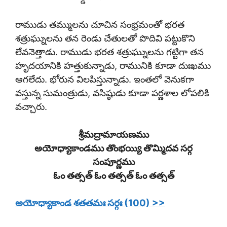
రాముడు తమ్ములను చూచిన సంభ్రమంతో భరత
శత్రుఘ్నులను తన రెండు చేతులతో పొదివి పట్టుకొని
లేవనెత్తాడు. రాముడు భరత శత్రుఘ్నులను గట్టిగా తన
హృదయానికి హత్తుకున్నాడు, రామునికి కూడా దుఃఖము
ఆగలేదు. భోరున విలపిస్తున్నాడు. ఇంతలో వెనుకగా
వస్తున్న సుమంత్రుడు, వసిష్ఠుడు కూడా పర్ణశాల లోపలికి
వచ్చారు.
శ్రీమద్రామాయణము
అయోధ్యాకాండము తొంభయ్యి తొమ్మిదవ సర్గ
సంపూర్ణము
ఓం తత్సత్ ఓం తత్సత్ ఓం తత్సత్
అయోధ్యాకాండ శతతమః సర్గః (100) >>