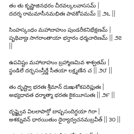
తం తు కృష్ణాజినధరం చీరవల్కలవాససమ్ |
దదర్శ రామమాసీనమభితః పావకోపమమ్ || ౨౬ ||
సింహస్కంధం మహాబాహుం పుండరీకనిభేక్షణమ్ |
పృథివ్యాః సాగరాంతాయా భర్తారం ధర్మచారిణమ్ || ౨౭
||
ఉపవిష్టం మహాబాహుం బ్రహ్మాణమివ శాశ్వతమ్ |
స్థండిలే దర్భసంస్తీర్ణే సీతయా లక్ష్మణేన చ || ౨౮ ||
తం దృష్ట్వా భరతః శ్రీమాన్ దుఃఖశోకపరిప్లుతః |
అభ్యధావత ధర్మాత్మా భరతః కైకయీసుతః || ౨౯ ||
దృష్ట్వైవ విలలాపార్తో బాష్పసందిగ్ధయా గిరా |
అశక్నువన్ ధారయితుం ధైర్యాద్వచనమబ్రవీత్ || ౩౦ ||