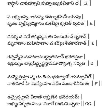
కాష్ఠాని చావభగ్నాని పుష్పాణ్యుపచితాని చ || ౫ ||
స లక్ష్మణస్య రామస్య దదర్శాశ్రమమీయుషః |
కృతం వృక్షేష్వభిజ్ఞానం కుశచీరైః క్వచిత్ క్వచిత్ || ౬ ||
దదర్శ చ వనే తస్మిన్మహతః సంచయాన్ కృతాన్ |
మృగాణాం మహిషాణాం చ కరీషైః శీతకారణాత్ || ౭ ||
గచ్ఛన్నేవ మహాబాహుర్ద్యుతిమాన్ భరతస్తదా |
శత్రుఘ్నం చాబ్రవీద్ధృష్టస్తానమాత్యాంశ్చ సర్వశః || ౮ ||
మన్యే ప్రాప్తాః స్మ తం దేశం భరద్వాజో యమబ్రవీత్ |
నాతిదూరే హి మన్యేఽహం నదీం మందాకినీమితః || ౯ ||
ఉచ్చైర్బద్ధాని చీరాణి లక్ష్మణేన భవేదయమ్ |
అభిజ్ఞానకృతః పంథా వికాలే గంతుమిచ్ఛతా || ౧౦ ||