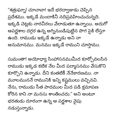
“శత్రుఘ్నా! చూచావా! ఇదే భరద్వాజుడు చెప్పిన
ప్రదేశము. ఇక్కడే మందాకినీ నదిప్రవహించుచున్నది.
ఇక్కడి చెట్లకు నారచీరలు వేలాడుతూ ఉన్నాయి. అదుగో
ఆపర్ణశాల దగ్గర ఉన్న అగ్నినుండిపుట్టిన పొగ పైకి లేస్తూ
ఉంది. రాముడు ఇక్కడే ఉన్నాడు అని నా
అనుమానము. మనము ఇక్కడే రాముని చూస్తాము.
సుమంతా! అయోధ్యా సింహాసనముమీద కూర్చోవలసిన
రాముడు ఇక్కడ కటిక నేల మీద పద్మాసనము వేసుకొని
కూర్చొని ఉన్నాడు. దీని కంతటికీ నేనేకారణము. నా
మూలముననే రామునికి ఇన్ని కష్టములు వచ్చినవి.
నేను, రాముడు సీత పాదముల మీద పడి క్షమాపణ
కోరిన కాని నా మనసు శాంతించదు.” అని అంటూ
భరతుడు దూరంగా ఉన్న ఆ పర్ణశాల వైపు
నడుస్తున్నాడు.