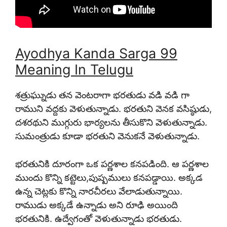
Ayodhya Kanda Sarga 99
Meaning In Telugu
శత్రుఘ్నుడు తన వెంటరాగా భరతుడు వడి వడి గా
రాముని వద్దకు వెళుతున్నాడు. భరతుని వెనక వసిష్ఠుడు,
దశరథుని ముగ్గురు భార్యలను తీసుకొని వెళుతున్నాడు.
సుమంత్రుడు కూడా భరతుని వెనుకనే వెళుతున్నాడు.
భరతునికి దూరంగా ఒక పర్ణశాల కనపడింది. ఆ పర్ణశాల
ముందు కొన్ని కట్టెలు,పుష్పములు కనపడ్డాయి. అక్కడ
ఉన్న చెట్లకు కొన్ని నారచీరలు వేలాడుతున్నాయి.
రాముడు అక్కడే ఉన్నాడు అని రూఢి అయింది
భరతునికి. ఉద్వేగంతో వెళుతున్నాడు భరతుడు.