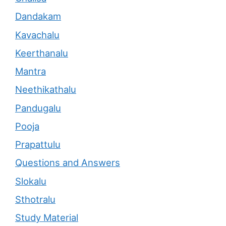
Dandakam
Kavachalu
Keerthanalu
Mantra
Neethikathalu
Pandugalu
Pooja
Prapattulu
Questions and Answers
Slokalu
Sthotralu
Study Material