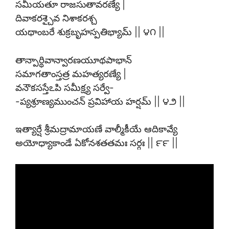
సమీయతూ రాజసుతావరణ్యే |
దివాకరశ్చైవ నిశాకరశ్చ
యథాంబరే శుక్రబృహస్పతిభ్యామ్ || ౪౧ ||
తాన్పార్థివాన్వారణయూథపాభాన్
సమాగతాంస్తత్ర మహత్యరణ్యే |
వనౌకసస్తేఽపి సమీక్ష్య సర్వే-
-ప్యశ్రూణ్యముంచన్ ప్రవిహాయ హర్షమ్ || ౪౨ ||
ఇత్యార్షే శ్రీమద్రామాయణే వాల్మీకీయే ఆదికావ్యే
అయోధ్యాకాండే ఏకోనశతతమః సర్గః || ౯౯ ||