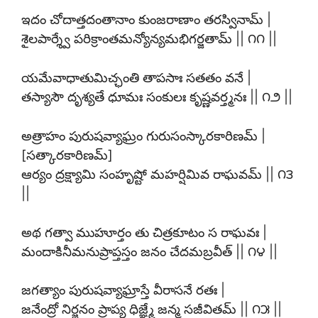
ఇదం చోదాత్తదంతానాం కుంజరాణాం తరస్వినామ్ |
శైలపార్శ్వే పరిక్రాంతమన్యోన్యమభిగర్జతామ్ || ౧౧ ||
యమేవాధాతుమిచ్ఛంతి తాపసాః సతతం వనే |
తస్యాసౌ దృశ్యతే ధూమః సంకులః కృష్ణవర్త్మనః || ౧౨ ||
అత్రాహం పురుషవ్యాఘ్రం గురుసంస్కారకారిణమ్ |
[సత్కారకారిణమ్]
ఆర్యం ద్రక్ష్యామి సంహృష్టో మహర్షిమివ రాఘవమ్ || ౧౩
||
అథ గత్వా ముహూర్తం తు చిత్రకూటం స రాఘవః |
మందాకినీమనుప్రాప్తస్తం జనం చేదమబ్రవీత్ || ౧౪ ||
జగత్యాం పురుషవ్యాఘ్రాస్తే వీరాసనే రతః |
జనేంద్రో నిర్జనం ప్రాప్య ధిజ్ఞ్మే జన్మ సజీవితమ్ || ౧౫ ||