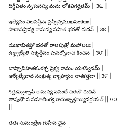
ధిగ్జీవితం నృశంసస్య మమ లోకవిగర్హితమ్ || ౩౬ ||
ఇత్యేవం విలపన్దీనః ప్రస్విన్నముఖపంకజః |
పాదావప్రాప్య రామస్య పపాత భరతో రుదన్ || ౩౭ ||
దుఃఖాభితప్తో భరతో రాజపుత్రో మహాబలః |
ఉక్త్వార్యేతి సకృద్దీనం పునర్నోవాచ కించన || ౩౮ ||
బాష్పాపిహితకంఠశ్చ ప్రేక్ష్య రామం యశస్వినమ్ |
ఆర్యేత్యేవాథ సంక్రుశ్య వ్యాహర్తుం నాశకత్తదా || ౩౯ ||
శత్రుఘ్నశ్చాపి రామస్య వవందే చరణౌ రుదన్ |
తావుభౌ స సమాలింగ్య రామశ్చాశ్రూణ్యవర్తయత్ || ౪౦
||
తతః సుమంత్రేణ గుహేన చైవ