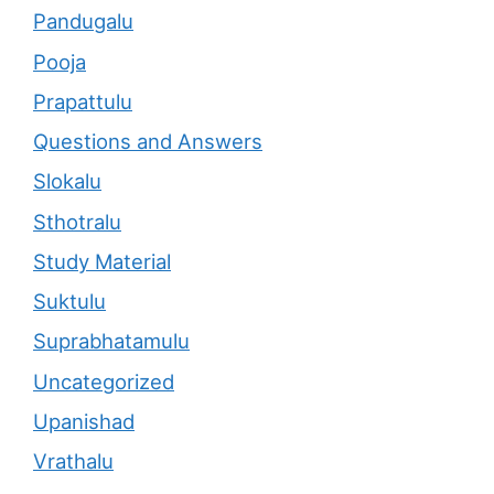
Pandugalu
Pooja
Prapattulu
Questions and Answers
Slokalu
Sthotralu
Study Material
Suktulu
Suprabhatamulu
Uncategorized
Upanishad
Vrathalu