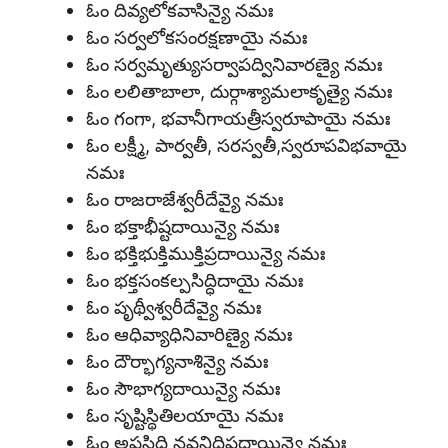
ఓం దివ్యలోకవాసిన్యై నమః
ఓం సర్వలోకసంరక్షణాయై నమః
ఓం సర్వమృత్యుసర్వాపద్వినివారణ్యై నమః
ఓం లలితాబాలా, దుర్గాశ్యామలాకృత్యై నమః
ఓం గంగా, భవానీగాయత్రీస్వరూపాయై నమః
ఓం లక్ష్మీ, పార్వతీ, సరస్వతీ,స్వరూపవిభవాయై
నమః
ఓం రాజరాజేశ్వరీదేవ్యై నమః
ఓం భక్తాభీష్టదాయిన్యై నమః
ఓం భక్తిభుక్తిముక్తిప్రదాయిన్యై నమః
ఓం భక్తసంకల్పసిద్ధిదాయై నమః
ఓం పృథ్వీశ్వరీదేవ్యై నమః
ఓం ఆధివ్యాధినివారిణ్యై నమః
ఓం దౌర్భాగ్యనాశిన్యై నమః
ఓం సౌభాగ్యదాయిన్యై నమః
ఓం సృష్టిస్థితిలయాయై నమః
ఓం అష్టసిద్ధి నవనిధిప్రదాయిన్యై నమః