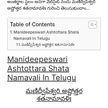
అంతర్జాల స్థలం అనగా వెబ్‌సైట్ నందు మణిద్వీపేశ్వరి
అష్టోత్తర శతనామావళిః
గురించి తెలుసుకుందాం…
Table of Contents
Manideepeswari Ashtottara Shata
Namavali In Telugu
మణిద్వీపేశ్వరి అష్టోత్తర శతనామావళిః
Manideepeswari
Ashtottara Shata
Namavali In Telugu
మణిద్వీపేశ్వరి అష్టోత్తర
శతనామావళిః