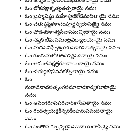
ఓం లోకరక్షాకృత్యతత్పరాయై నమః
ఓం బ్రహ్మవిష్ణు మహేశ్వరకోటివందితాయై నమః
ఓం చతుష్షష్టికళాసంపూర్ణస్వరూపిణ్యై నమః
ఓం షోడశకళాశక్తిసేనాసమన్వితాయై నమః
ఓం సప్తకోటిఘనమంత్రవిద్యాలయాయై నమః
ఓం మదనవిఘ్నేశ్వరకుమారమాతృకాయై నమః
ఓం కుంకుమశోభితదివ్యవదనాయై నమః
ఓం అనంతనక్షత్రగణనాయికాయై నమః
ఓం చతుర్ధశభువనకల్పితాయై నమః
ఓం
సురాధినాథసత్సంగసమాచారకార్యకలాపాయై
నమః
ఓం అనంగరూపపరిచారికాసేవితాయై నమః
ఓం గంధర్వయక్షకిన్నరకింపురుషవందితాయై
నమః
ఓం సంతాన కల్పవృక్షసముదాయభాసిన్యై నమః