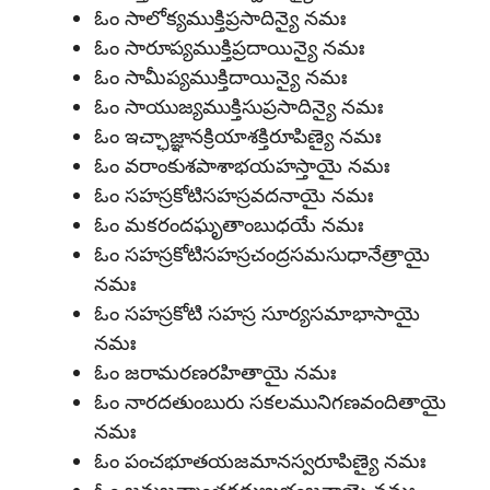
ఓం సాలోక్యముక్తిప్రసాదిన్యై నమః
ఓం సారూప్యముక్తిప్రదాయిన్యై నమః
ఓం సామీప్యముక్తిదాయిన్యై నమః
ఓం సాయుజ్యముక్తిసుప్రసాదిన్యై నమః
ఓం ఇచ్ఛాజ్ఞానక్రియాశక్తిరూపిణ్యై నమః
ఓం వరాంకుశపాశాభయహస్తాయై నమః
ఓం సహస్రకోటిసహస్రవదనాయై నమః
ఓం మకరందఘృతాంబుధయే నమః
ఓం సహస్రకోటిసహస్రచంద్రసమసుధానేత్రాయై
నమః
ఓం సహస్రకోటి సహస్ర సూర్యసమాభాసాయై
నమః
ఓం జరామరణరహితాయై నమః
ఓం నారదతుంబురు సకలమునిగణవందితాయై
నమః
ఓం పంచభూతయజమానస్వరూపిణ్యై నమః
ఓం జన్మజన్మాంతరదుఃఖభంజనాయై నమః