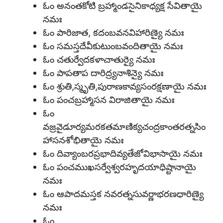
ఓం అనంతకోటి బ్రహ్మాండసైనికాధ్యక్ష సేవితాయై
నమః
ఓం పారిజాత, కదంబవనవిహారిణ్యై నమః
ఓం సమస్తదేవీకుటుంబవందితాయై నమః
ఓం చతుర్వేదకళాచాతుర్యై నమః
ఓం పాపతాప దారిద్ర్యనాశిన్యై నమః
ఓం శ్రుతి,స్మృతి,పురాణకావ్యసంరక్షణాయై నమః
ఓం పంచబ్రహ్మాసన విరాజితాయై నమః
ఓం
వజ్రవైడూర్యమరకతమాణిక్యచంద్రకాంతరత్నసిం
హాసనశోభితాయై నమః
ఓం దివ్యాంబరప్రభాదివ్యతేజోవిభాసాయై నమః
ఓం పంచముఖసర్వేశ్వరహృదయాధిష్టానాయై
నమః
ఓం ఆపాదమస్తక నవరత్నసువర్ణాభరణధారిణ్యై
నమః
ఓం