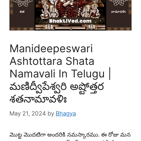
Manideepeswari
Ashtottara Shata
Namavali In Telugu |
మణిద్వీపేశ్వరి అష్టోత్తర
శతనామావళిః
May 21, 2024
by
Bhagya
మొట్ట మొదటిగా అందరికి నమస్కారము. ఈ రోజు మన