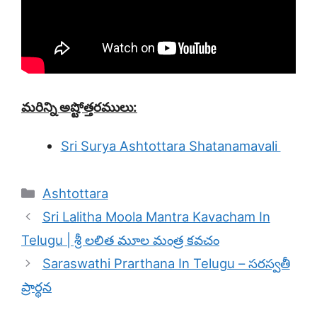
మరిన్ని అష్టోత్తర
ములు:
Sri Surya Ashtottara Shatanamavali
Categories
Ashtottara
Sri Lalitha Moola Mantra Kavacham In
Telugu | శ్రీ లలిత మూల మంత్ర కవచం
Saraswathi Prarthana In Telugu – సరస్వతీ
ప్రార్థన