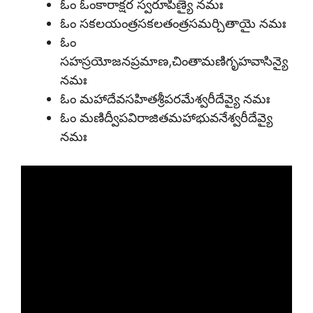
ఓం ఓంకారాక్షర స్వరూపిణ్యై నమః
ఓం సకలయంత్రసకలతంత్రసమర్చితాయై నమః
ఓం
సహస్రయోజనప్రమాణ,చింతామణిగృహవాసిన్యై
నమః
ఓం మహాదేవసహితశ్రీపరమేశ్వరీదేవ్యై నమః
ఓం మణిద్వీపవిరాజితమహాభువనేశ్వరీదేవ్యై
నమః