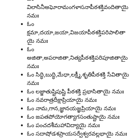
విలాసినీఅఘోరామంగళాసనాపీఠశక్తివందితాయై
నమః
ఓం
క్షమా,దయా,జయా,విజయాపీఠశక్తిపరిపాలితా
యై నమః
ఓం
అజితా,అపరాజితా,నిత్యపీఠశక్తిపరిపూజితాయై
నమః
ఓం సిద్ధి,బుద్ధి,మేధా,లక్ష్మీ,శృతిపీఠశక్తి సేవితాయై
నమః
ఓం లజ్జాతుష్టిపుష్టి పీఠశక్తి ప్రభాసితాయై నమః
ఓం నవరాత్రదీక్షాప్రియాయై నమః
ఓం నామ,గాన,జ్ఞానయజ్ఞప్రియాయై నమః
ఓం జపతపోయోగత్యాగసంతుష్టాయై నమః
ఓం పంచదశీమహావిద్యాయై నమః
ఓం సదాషోడశప్రాయసర్వేశ్వరవల్లభాయై నమః