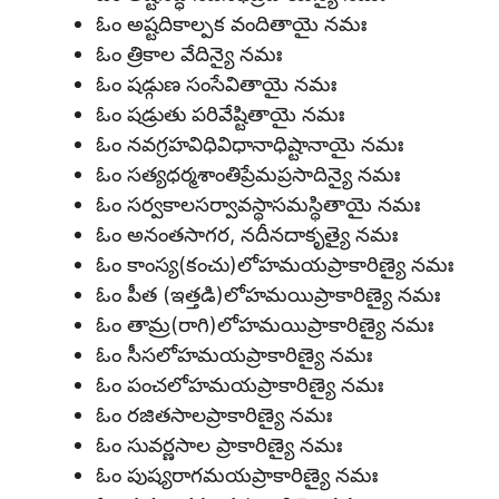
ఓం అష్టదికాల్పక వందితాయై నమః
ఓం త్రికాల వేదిన్యై నమః
ఓం షడ్గుణ సంసేవితాయై నమః
ఓం షడ్రుతు పరివేష్టితాయై నమః
ఓం నవగ్రహవిధివిధానాధిష్టానాయై నమః
ఓం సత్యధర్మశాంతిప్రేమప్రసాదిన్యై నమః
ఓం సర్వకాలసర్వావస్థాసమస్థితాయై నమః
ఓం అనంతసాగర, నదీనదాకృత్యై నమః
ఓం కాంస్య(కంచు)లోహమయప్రాకారిణ్యై నమః
ఓం పీత (ఇత్తడి)లోహమయిప్రాకారిణ్యై నమః
ఓం తామ్ర(రాగి)లోహమయిప్రాకారిణ్యై నమః
ఓం సీసలోహమయప్రాకారిణ్యై నమః
ఓం పంచలోహమయప్రాకారిణ్యై నమః
ఓం రజితసాలప్రాకారిణ్యై నమః
ఓం సువర్ణసాల ప్రాకారిణ్యై నమః
ఓం పుష్యరాగమయప్రాకారిణ్యై నమః