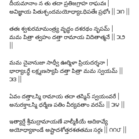
దీయమానాం న తు తదా ప్రతిజగ్రాహ రాఘవః |
అవిజ్ఞాయ పితుశ్ఛందమయోధ్యాఽధిపతేః ప్రభోః || ౫౧ ||
తతః శ్వశురమామంత్ర్య వృద్ధం దశరథం నృపమ్ |
మమ పిత్రా త్వహం దత్తా రామాయ విదితాత్మనే || ౫౨
||
మమ చైవానుజా సాధ్వీ ఊర్మిళా ప్రియదర్శనా |
భార్యాఽర్థే లక్ష్మణస్యాపి దత్తా పిత్రా మమ స్వయమ్ ||
౫౩ ||
ఏవం దత్తాఽస్మి రామాయ తదా తస్మిన్ స్వయంవరే |
అనురక్తాఽస్మి ధర్మేణ పతిం వీర్యవతాం వరమ్ || ౫౪ ||
ఇత్యార్షే శ్రీమద్రామాయణే వాల్మీకీయే ఆదికావ్యే
అయోధ్యాకాండే అష్టాదశోత్తరశతతమః సర్గః || ౧౧౮ ||