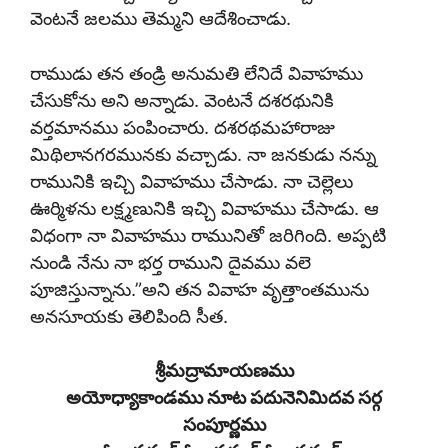
వెంటనే జలము తెమ్మని ఆదేశించాడు.
రాముడు తన తండ్రి అనుమతి లేనిదే వివాహము
చేసుకోను అని అన్నాడు. వెంటనే దశరథునికి
వర్తమానము పంపించారు. దశరథమహారాజు
మిథిలానగరమునకు వచ్చాడు. నా జనకుడు నన్ను
రామునికి ఇచ్చి వివాహము చేసాడు. నా చెల్లెలు
ఊర్మిళను లక్ష్మణునికి ఇచ్చి వివాహము చేసాడు. ఆ
విధంగా నా వివాహము రామునితో జరిగింది. అప్పటి
నుండి నేను నా భర్త రాముని దైవము వలె
పూజిస్తున్నాను.”అని తన వివాహ వృత్తాంతమును
అనసూయకు తెలిపింది సీత.
శ్రీమద్రామాయణము
అయోధ్యాకాండము నూట పదునెనిమిదవ సర్గ
సంపూర్ణము