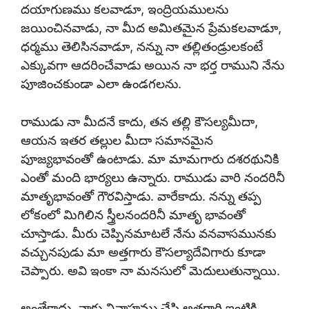
దయాగుణము కలవాడూ, ఇంద్రియములను
జయించినవాడు, నా మీద అమితమైన ప్రేమకలవాడూ,
ధర్మము తెలిసినవాడూ, నన్ను నా తల్లితండ్రులకంటే
ఎక్కువగా ఆదరించేవాడు అయిన నా భర్త రాముని నేను
పూజించకుండా ఎలా ఉండగలను.
రాముడు నా మీదనే కాదు, తన తల్లి కౌసల్యమీదా,
ఆయన ఇతర తల్లుల మీదా సమానమైన
పూజ్యభావంతో ఉంటాడు. మా మామగారు దశరథునికి
ఎంతో మంది భార్యలు ఉన్నారు. రాముడు వారి నందరినీ
మాతృభావంతో గౌరవిస్తాడు. వారేకాదు. నన్ను తప్ప
లోకంలో మిగిలిన స్త్రీలనందరినీ మాతృ భావంతో
చూస్తాడు. మీరు చెప్పినమాటలే నేను వనవాసమునకు
వచ్చునపుడు మా అత్తగారు కౌసల్యాదేవిగారు కూడా
చెప్పారు. అవి ఇంకా నా మనసులో మెదులుతున్నాయి.
అంతేకాదు, నాకు వివాహము చేసి అత్తగారి ఇంటికి