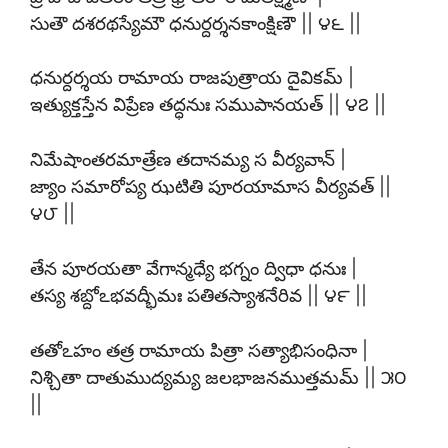
సుతౌ దశరథస్యేమౌ ధనుర్దర్శనకాంక్షిణౌ || ౪౬ ||
ధనుర్దర్శయ రామాయ రాజపుత్రాయ దైవికమ్ |
ఇత్యుక్తస్తేన విప్రేణ తద్ధనుః సముపానయత్ || ౪౭ ||
నిమేషాంతరమాత్రేణ తదానమ్య స వీర్యవాన్ |
జ్యాం సమారోప్య ఝటితి పూరయామాస వీర్యవత్ ||
౪౮ ||
తేన పూరయతా వేగాన్మధ్యే భగ్నం ద్విధా ధనుః |
తస్య శబ్దోఽభవద్భీమః పతితస్యాశనేరివ || ౪౯ ||
తతోఽహం తత్ర రామాయ పిత్రా సత్యాభిసంధినా |
నిశ్చితా దాతుముద్యమ్య జలభాజనముత్తమమ్ || ౫౦
||