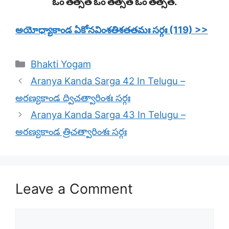
ఓం తత్సత్ ఓం తత్సత్ ఓం తత్సత్.
అయోధ్యాకాండ ఏకోనవింశతిశతతమః సర్గః (119) >>
Categories
Bhakti Yogam
Aranya Kanda Sarga 42 In Telugu –
అరణ్యకాండ ద్విచత్వారింశః సర్గః
Aranya Kanda Sarga 43 In Telugu –
అరణ్యకాండ త్రిచత్వారింశః సర్గః
Leave a Comment
Comment