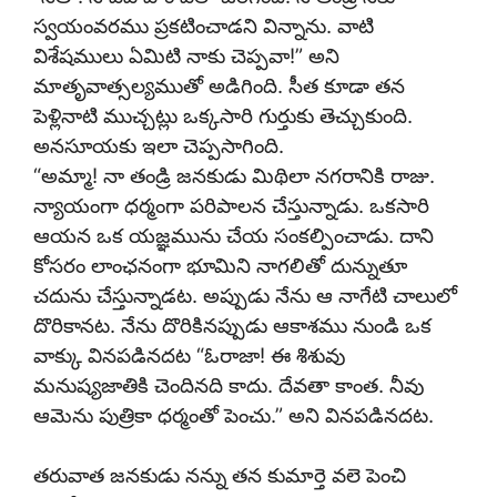
స్వయంవరము ప్రకటించాడని విన్నాను. వాటి
విశేషములు ఏమిటి నాకు చెప్పవా!” అని
మాతృవాత్సల్యముతో అడిగింది. సీత కూడా తన
పెళ్లినాటి ముచ్చట్లు ఒక్కసారి గుర్తుకు తెచ్చుకుంది.
అనసూయకు ఇలా చెప్పసాగింది.
“అమ్మా! నా తండ్రి జనకుడు మిథిలా నగరానికి రాజు.
న్యాయంగా ధర్మంగా పరిపాలన చేస్తున్నాడు. ఒకసారి
ఆయన ఒక యజ్ఞమును చేయ సంకల్పించాడు. దాని
కోసరం లాంఛనంగా భూమిని నాగలితో దున్నుతూ
చదును చేస్తున్నాడట. అప్పుడు నేను ఆ నాగేటి చాలులో
దొరికానట. నేను దొరికినప్పుడు ఆకాశము నుండి ఒక
వాక్కు వినపడినదట “ఓరాజా! ఈ శిశువు
మనుష్యజాతికి చెందినది కాదు. దేవతా కాంత. నీవు
ఆమెను పుత్రికా ధర్మంతో పెంచు.” అని వినపడినదట.
తరువాత జనకుడు నన్ను తన కుమార్తె వలె పెంచి