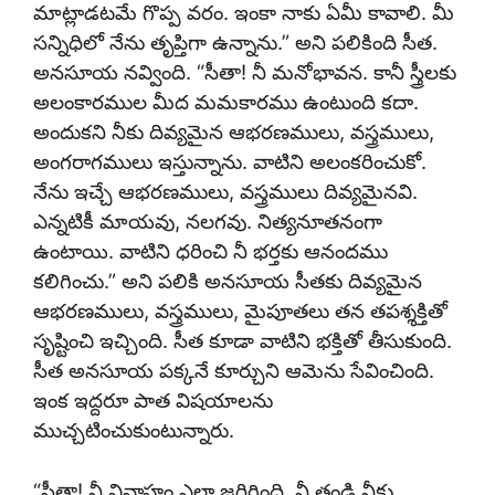
మాట్లాడటమే గొప్ప వరం. ఇంకా నాకు ఏమీ కావాలి. మీ
సన్నిధిలో నేను తృప్తిగా ఉన్నాను.” అని పలికింది సీత.
అనసూయ నవ్వింది. “సీతా! నీ మనోభావన. కానీ స్త్రీలకు
అలంకారముల మీద మమకారము ఉంటుంది కదా.
అందుకని నీకు దివ్యమైన ఆభరణములు, వస్త్రములు,
అంగరాగములు ఇస్తున్నాను. వాటిని అలంకరించుకో.
నేను ఇచ్చే ఆభరణములు, వస్త్రములు దివ్యమైనవి.
ఎన్నటికీ మాయవు, నలగవు. నిత్యనూతనంగా
ఉంటాయి. వాటిని ధరించి నీ భర్తకు ఆనందము
కలిగించు.” అని పలికి అనసూయ సీతకు దివ్యమైన
ఆభరణములు, వస్త్రములు, మైపూతలు తన తపశ్శక్తితో
సృష్టించి ఇచ్చింది. సీత కూడా వాటిని భక్తితో తీసుకుంది.
సీత అనసూయ పక్కనే కూర్చుని ఆమెను సేవించింది.
ఇంక ఇద్దరూ పాత విషయాలను
ముచ్చటించుకుంటున్నారు.
“సీతా! నీ వివాహం ఎలా జరిగింది. నీ తండ్రి నీకు