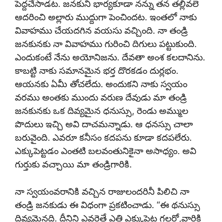
పెద్దచేసాడట. జనకుని భార్యకూడా నన్ను తన తల్లివలె
ఆదరించి అల్లారు ముద్దుగా పెంచిందట. ఇంతలో నాకు
వివాహము చేయదగిన వయసు వచ్చింది. నా తండ్రి
జనకునకు నా వివాహము గురించి దిగులు పట్టుకుంది.
ఎందుకంటే నేను అయోనిజను. దేవతా అంశ కలదానిను.
కాబట్టి నాకు సమానమైన భర్త దొరకడం దుర్లభం.
ఆయనకు ఏమీ తోచలేదు. అందుకని నాకు స్వయం
వరము అంతకు ముందు వరుణ దేవుడు మా తండ్రి
జనకునకు ఒక దివ్యమైన ధనుస్సు, రెండు అమ్ముల
పొదులు ఇచ్చి అవి దాచమన్నాడు. ఆ ధనస్సు చాలా
బరువైంది. ఎవరూ కనీసం కదపను కూడా కదపలేరు.
ఎక్కుపెట్టడం ఎంతటి బలవంతునికైనా అసాధ్యం. అవి
గుర్తుకు వచ్చాయి మా తండ్రిగారికి.
నా స్వయంవరానికి వచ్చిన రాజులందరినీ పిలిచి నా
తండ్రి జనకుడు ఈ విధంగా ప్రకటించాడు. “ఈ థనుస్సు
దివ్యమైనది. దీనిని ఎవరైతే ఎత్తి ఎక్కుపెట్ట గలరో,వారికి