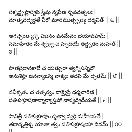
సకృద్దృష్టాస్వపి స్త్రీషు నృపేణ నృపవత్సలః |
మాతృవద్వర్తతే వీరో మానముత్సృజ్య ధర్మవిత్ || ౬ ||
ఆగచ్ఛంత్యాశ్చ విజనం వనమేవం భయావహమ్ |
సమాహితం మే శ్వశ్ర్వా చ హృదయే తద్ధృతం మహత్ ||
౭ ||
పాణిప్రదానకాలే చ యత్పురా త్వగ్నిసన్నిధౌ |
అనుశిష్టా జనన్యాఽస్మి వాక్యం తదపి మే ధృతమ్ || ౮ ||
నవీకృతం చ తత్సర్వం వాక్యైస్తే ధర్మచారిణి |
పతిశుశ్రూషణాన్నార్యాస్తపో నాన్యద్విధీయతే || ౯ ||
సావిత్రీ పతిశుశ్రూషాం కృత్వా స్వర్గే మహీయతే |
తథావృత్తిశ్చ యాతా త్వం పతిశుశ్రూషయా దివమ్ || ౧౦
||