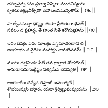
తస్యాస్తద్వచనం శ్రుత్వా విస్మితా మందవిస్మయా
కృతమిత్యబ్రవీత్సీతా తపోబలసమన్వితామ్ || ౧౬ ||
సా త్వేవముక్తా ధర్మజ్ఞా తయా ప్రీతతరాఽభవత్ |
సఫలం చ ప్రహర్షం తే హంత సీతే కరోమ్యహమ్ || ౧౭ ||
ఇదం దివ్యం వరం మాల్యం వస్త్రమాభరణాని చ |
అంగరాగం చ వైదేహి మహార్హం చానులేపనమ్ || ౧౮ ||
మయా దత్తమిదం సీతే తవ గాత్రాణి శోభయేత్ |
అనురూపమసంక్లిష్టం నిత్యమేవ భవిష్యతి || ౧౯ ||
అంగరాగేణ దివ్యేన లిప్తాంగీ జనకాత్మజే |
శోభయిష్యసి భర్తారం యథా శ్రీర్విష్ణుమవ్యయమ్ || ౨౦
||