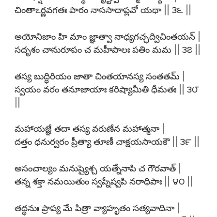
చింతాఽర్ణవగతః పారం నాససాదాప్లవో యథా || ౩౬ ||
అయోనిజాం హి మాం జ్ఞాత్వా నాధ్యగచ్ఛద్విచింతయన్ |
సదృశం చానురూపం చ మహీపాలః పతిం మమ || ౩౭ ||
తస్య బుద్ధిరియం జాతా చింతయానస్య సంతతమ్ |
స్వయం వరం తనూజాయాః కరిష్యామీతి ధీమతః || ౩౮
||
మహాయజ్ఞే తదా తస్య వరుణేన మహాత్మనా |
దత్తం ధనుర్వరం ప్రీత్యా తూణీ చాక్షయసాయకౌ || ౩౯ ||
అసంచాల్యం మనుష్యైశ్చ యత్నేనాపి చ గౌరవాత్ |
తన్న శక్తా నమయితుం స్వప్నేష్వపి నరాధిపాః || ౪౦ ||
తద్ధనుః ప్రాప్య మే పిత్రా వ్యాహృతం సత్యవాదినా |