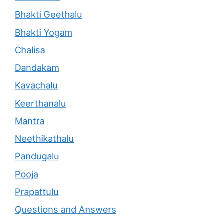
Bhakti Geethalu
Bhakti Yogam
Chalisa
Dandakam
Kavachalu
Keerthanalu
Mantra
Neethikathalu
Pandugalu
Pooja
Prapattulu
Questions and Answers