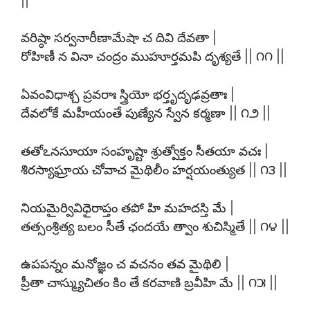
వరిష్ఠా సర్వనారీణామేషా చ దివి దేవతా |
రోహిణీ న వినా చంద్రం ముహూర్తమపి దృశ్యతే || ౧౧ ||
ఏవంవిధాశ్చ ప్రవరాః స్త్రియో భర్తృదృఢవ్రతాః |
దేవలోకే మహీయంతే పుణ్యేన స్వేన కర్మణా || ౧౨ ||
తతోఽనసూయా సంహృష్టా శ్రుత్వోక్తం సీతయా వచః |
శిరస్యాఘ్రాయ చోవాచ మైథిలీం హర్షయంత్యుత || ౧౩ ||
నియమైర్వివిధైరాప్తం తపో హి మహదస్తి మే |
తత్సంశ్రిత్య బలం సీతే ఛందయే త్వాం శుచిస్మితే || ౧౪ ||
ఉపపన్నం మనోజ్ఞం చ వచనం తవ మైథిలి |
ప్రీతా చాస్మ్యుచితం కిం తే కరవాణి బ్రవీహి మే || ౧౫ ||