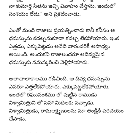
నా కుమార్తె సీతను ఇచ్చి వివాహం చేస్తాను. ఇందులో
సంశయం లేదు.” అని ప్రకటించాడు.
ఎంతో మంది రాజులు ప్రయత్నించారు కానీ కనీసం ఆ
ధనుస్సును కదల్చనుకూడా కదల్చ లేకపోయారు. ఇంక
ఎత్తడం, ఎక్కుపెట్టడం అనేది వారందరికీ అసాధ్యం
అయింది. అందుకని రాజులందరూ ఆదివ్యమైన
ధనుస్సుకు నమస్కరించి వెళ్లిపోయారు.
అలాచాలాకాలము గడిచింది. ఆ దివ్య ధనుస్సును
ఎవరూ ఎత్తలేకపోయారు. ఎక్కుపెట్టలేకపోయారు.
ఇంతలో రఘువంశము లో పుట్టిన రాముడు
విశ్వామిత్రుని తో సహా మిథిలకు వచ్చాడు.
విశ్వామిత్రుడు, రామలక్ష్మణులను మా తండ్రికి పరిచయం
చేసాడు.