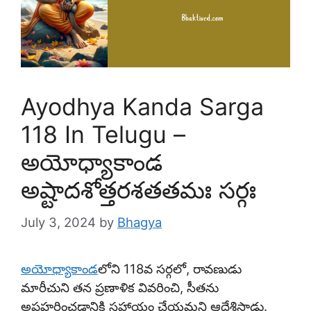
Ayodhya Kanda Sarga
118 In Telugu –
అయోధ్యాకాండ
అష్టాదశోత్తరశతతమః సర్గః
July 3, 2024
by
Bhagya
అయోధ్యాకాండ
లోని 118వ సర్గలో, రావణుడు
మారీచుని తన ప్రణాళిక వివరించి, సీతను
అపహరించడానికి సహాయం చేయమని ఆదేశిస్తాడు.