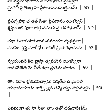
సా వస్త్రమంగరాగం చ భూషణాని స్రజస్తథా |
మైథిలీ ప్రతిజగ్రాహ ప్రీతిదానమనుత్తమమ్ || ౨౧ ||
ప్రతిగృహ్య చ తత్ సీతా ప్రీతిదానం యశస్వినీ |
శ్లిష్టాంజలిపుటా తత్ర సముపాస్త తపోధనామ్ || ౨౨ ||
తథా సీతాసుపాసీనామనసూయా దృఢవ్రతా |
వచనం ప్రష్టుమారేభే కాంచిత్ ప్రియకథామను || ౨౩ ||
స్వయంవరే కిల ప్రాప్తా త్వమనేన యశస్వినా |
రాఘవేణేతి మే సీతే కథా శ్రుతిముపాగతా || ౨౪ ||
తాం కథాం శ్రోతుమిచ్ఛామి విస్తరేణ చ మైథిలి |
యథానుభూతం కార్త్స్న్యేన తన్మే త్వం వక్తుమర్హసి || ౨౫
||
ఏవముక్తా తు సా సీతా తాం తతో ధర్మచారిణీమ్ |