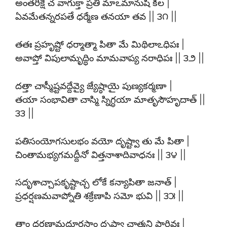
అంతరిక్షే చ వాగుక్తా ప్రతి మాఽమానుషీ కిల |
ఏవమేతన్నరపతే ధర్మేణ తనయా తవ || ౩౧ ||
తతః ప్రహృష్టో ధర్మాత్మా పితా మే మిథిలాఽధిపః |
అవాప్తో విపులామృద్ధిం మామవాప్య నరాధిపః || ౩౨ ||
దత్తా చాస్మీష్టవద్దేవ్యై జ్యేష్ఠాయై పుణ్యకర్మణా |
తయా సంభావితా చాస్మి స్నిగ్ధయా మాతృసౌహృదాత్ ||
౩౩ ||
పతిసంయోగసులభం వయో దృష్ట్వా తు మే పితా |
చింతామభ్యగమద్దీనో విత్తనాశాదివాధనః || ౩౪ ||
సదృశాచ్చాపకృష్టాచ్చ లోకే కన్యాపితా జనాత్ |
ప్రధర్షణమవాప్నోతి శక్రేణాపి సమో భువి || ౩౫ ||
తాం ధర్షణామదూరస్థాం దృష్ట్వా చాత్మని పార్థివః |