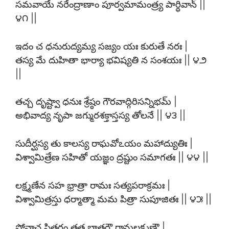
సమవాయే నరేంద్రాణాం పూర్వమామంత్ర్య పార్థివాన్ ||
౪౧ ||
ఇదం చ ధనురుద్యమ్య సజ్యం యః కురుతే నరః |
తస్య మే దుహితా భార్యా భవిష్యతి న సంశయః || ౪౨
||
తచ్చ దృష్ట్వా ధనుః శ్రేష్ఠం గౌరవాద్గిరిసన్నిభమ్ |
అభివాద్య నృపా జగ్మురశక్తాస్తస్య తోలనే || ౪౩ ||
సుదీర్ఘస్య తు కాలస్య రాఘవోఽయం మహాద్యుతిః |
విశ్వామిత్రేణ సహితో యజ్ఞం ద్రష్టుం సమాగతః || ౪౪ ||
లక్ష్మణేన సహ భ్రాత్రా రామః సత్యపరాక్రమః |
విశ్వామిత్రస్తు ధర్మాత్మా మమ పిత్రా సుపూజితః || ౪౫ ||
ప్రోవాచ పితరం తత్ర భ్రాతరౌ రామలక్ష్మణౌ |