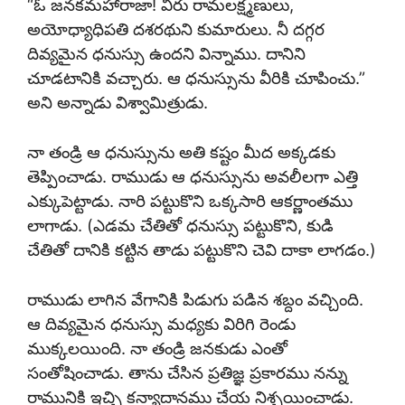
“ఓ జనకమహారాజా! వీరు రామలక్ష్మణులు,
అయోధ్యాధిపతి దశరథుని కుమారులు. నీ దగ్గర
దివ్యమైన ధనుస్సు ఉందని విన్నాము. దానిని
చూడటానికి వచ్చారు. ఆ ధనుస్సును వీరికి చూపించు.”
అని అన్నాడు విశ్వామిత్రుడు.
నా తండ్రి ఆ ధనుస్సును అతి కష్టం మీద అక్కడకు
తెప్పించాడు. రాముడు ఆ ధనుస్సును అవలీలగా ఎత్తి
ఎక్కుపెట్టాడు. నారి పట్టుకొని ఒక్కసారి ఆకర్ణాంతము
లాగాడు. (ఎడమ చేతితో ధనుస్సు పట్టుకొని, కుడి
చేతితో దానికి కట్టిన తాడు పట్టుకొని చెవి దాకా లాగడం.)
రాముడు లాగిన వేగానికి పిడుగు పడిన శబ్దం వచ్చింది.
ఆ దివ్యమైన ధనుస్సు మధ్యకు విరిగి రెండు
ముక్కలయింది. నా తండ్రి జనకుడు ఎంతో
సంతోషించాడు. తాను చేసిన ప్రతిజ్ఞ ప్రకారము నన్ను
రామునికి ఇచ్చి కన్యాదానము చేయ నిశ్చయించాడు.