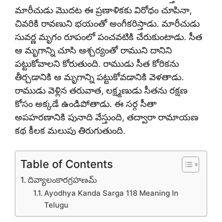
మారీచుడు మొదట ఈ ప్రణాళికకు విరోధం చూపినా,
చివరికి రావణుని భయంతో అంగీకరిస్తాడు. మారీచుడు
సువర్ణ మృగం రూపంలో పంచవటికి చేరుకుంటాడు. సీత
ఆ మృగాన్ని చూసి ఆశ్చర్యంతో రాముని దానిని
పట్టుకోవాలని కోరుతుంది. రాముడు సీత కోరికను
తీర్చడానికి ఆ మృగాన్ని పట్టుకోవడానికి వెళతాడు.
రాముడు వెళ్లిన తరువాత, లక్ష్మణుడు సీతను రక్షణ
కోసం అక్కడే ఉండిపోతాడు. ఈ సర్గ సీతా
అపహరణానికి పునాది వేస్తుంది, తద్వారా రామాయణ
కథ కీలక మలుపు తిరుగుతుంది.
Table of Contents
దివ్యాలంకారగ్రహణమ్
Ayodhya Kanda Sarga 118 Meaning In
Telugu