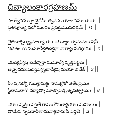
దివ్యాలంకారగ్రహణమ్
సా త్వేవముక్తా వైదేహీ త్వనసూయాఽనసూయయా |
ప్రతిపూజ్య వచో మందం ప్రవక్తుముపచక్రమే || ౧ ||
నైతదాశ్చర్య్యమార్యాయాః యన్మాం త్వమనుభాషసే |
విదితం తు మమాప్యేతద్యథా నార్యాః పతిర్గురుః || ౨ ||
యద్యప్యేష భవేద్భర్తా మమార్యే వృత్తవర్జితః |
అద్వైధముపచర్తవ్యస్తథాప్యేష మయా భవేత్ || ౩ ||
కిం పునర్యో గుణశ్లాఘ్యః సానుక్రోశో జితేంద్రియః |
స్థిరానురాగో ధర్మాత్మా మాతృవత్పితృవత్ప్రియః || ౪ ||
యాం వృత్తిం వర్తతే రామః కౌసల్యాయాం మహాబలః |
తామేవ నృపనారీణామన్యాసామపి వర్తతే || ౫ ||