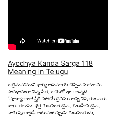
Ayodhya Kanda Sarga 118
Meaning In Telugu
అత్రిమహాముని భార్య అనసూయ చెప్పిన మాటలను
సావధానంగా విన్న సీత, ఆమెతో ఇలా అన్నది.
“పూజ్యురాలా! స్త్రీకి పతియే దైవము అన్న విషయం నాకు
బాగా తెలుసు. భర్త గుణవంతుడైనా, గుణహీనుడైనా,
నాకు పూజ్యుడే. అటువంటప్పుడు గుణవంతుడు,