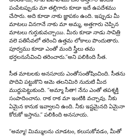
పంపేటప్పుడు మా తల్లిగారు కూడా ఇదే ఉపదేశము
చేసారు. అది కూడా నాకు జ్ఞాపకం ఉంది. ఇప్పుడు మీ
మాటలు వినగానే నాకు మా అమ్మ, అత్తగారు చెప్పిన
మాటలు గుర్తుకువచ్చాయి. మీరు కూడా నాడు సావిత్రి
వలె పతిసేవలో తరించి ఉత్తమ లోకాలు పొందుతారు.
పూర్వము కూడా ఎంతో మంది స్త్రీలు తమ
భర్తలనుసేవించి తరించారు.”అని పలికింది సీత.
సీత మాటలకు అనసూయ ఎంతోసంతోషించింది. సీతను
పొదివి పట్టుకొని ఆమె తలనిమిరి నుదుటి మీద
ముద్దుపెట్టుకుంది. “అమ్మా సీతా! నేను ఎంతో తపశ్శక్తి
సంపాదించాను. రాక రాక మా ఇంటికి వచ్చావు. నీకు
ఏమైన కానుక ఇవ్వాలని ఉంది. నీకు ఇష్టమైనది ఏమైనా
కోరుకో ఇస్తాను.” పలికింది అనసూయ.
“అమ్మా! మిమ్ములను చూడటం, కలుసుకోవడం, మీతో