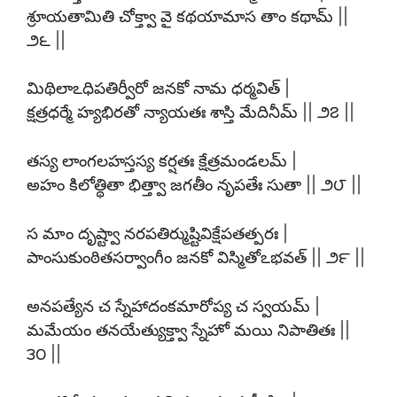
శ్రూయతామితి చోక్త్వా వై కథయామాస తాం కథామ్ ||
౨౬ ||
మిథిలాఽధిపతిర్వీరో జనకో నామ ధర్మవిత్ |
క్షత్రధర్మే హ్యభిరతో న్యాయతః శాస్తి మేదినీమ్ || ౨౭ ||
తస్య లాంగలహస్తస్య కర్షతః క్షేత్రమండలమ్ |
అహం కిలోత్థితా భిత్త్వా జగతీం నృపతేః సుతా || ౨౮ ||
స మాం దృష్ట్వా నరపతిర్ముష్టివిక్షేపతత్పరః |
పాంసుకుంఠితసర్వాంగీం జనకో విస్మితోఽభవత్ || ౨౯ ||
అనపత్యేన చ స్నేహాదంకమారోప్య చ స్వయమ్ |
మమేయం తనయేత్యుక్త్వా స్నేహో మయి నిపాతితః ||
౩౦ ||