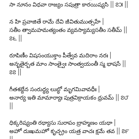
సా నూనం విధవా రాజ్యం సపుత్రా కారయిష్యసి || ౭౫ ||
న హి ప్రవాజితే రామే దేవి జీవితుముత్సహే |
సతీం త్వామహమత్యంతం వ్యవస్యామ్యసతీం సతీమ్ ||
౭౬ ||
రూపిణీం విషసంయుక్తాం పీత్వేవ మదిరాం నరః |
అనృతైర్బత మాం సాంత్వైః సాంత్వయంతీ స్మ భాషసే ||
౭౭ ||
గీతశబ్దేన సంరుద్ధ్య లుబ్ధో మృగమివావధీః |
అనార్య ఇతి మామార్యాః పుత్రవిక్రాయకం ధ్రువమ్ || ౭౮
||
ధిక్కరిష్యంతి రథ్యాసు సురాపం బ్రాహ్మణం యథా |
అహో దుఃఖమహో కృచ్ఛ్రం యత్ర వాచః క్షమే తవ || ౭౯