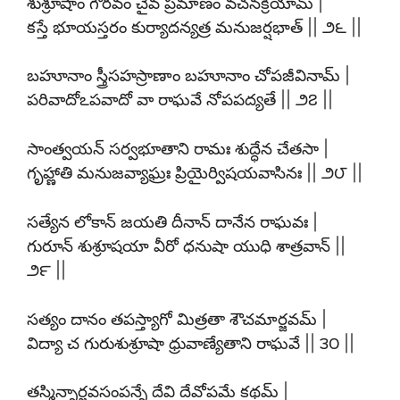
శుశ్రూషాం గౌరవం చైవ ప్రమాణం వచనక్రియామ్ |
కస్తే భూయస్తరం కుర్యాదన్యత్ర మనుజర్షభాత్ || ౨౬ ||
బహూనాం స్త్రీసహస్రాణాం బహూనాం చోపజీవినామ్ |
పరివాదోఽపవాదో వా రాఘవే నోపపద్యతే || ౨౭ ||
సాంత్వయన్ సర్వభూతాని రామః శుద్ధేన చేతసా |
గృహ్ణాతి మనుజవ్యాఘ్రః ప్రియైర్విషయవాసినః || ౨౮ ||
సత్యేన లోకాన్ జయతి దీనాన్ దానేన రాఘవః |
గురూన్ శుశ్రూషయా వీరో ధనుషా యుధి శాత్రవాన్ ||
౨౯ ||
సత్యం దానం తపస్త్యాగో మిత్రతా శౌచమార్జవమ్ |
విద్యా చ గురుశుశ్రూషా ధ్రువాణ్యేతాని రాఘవే || ౩౦ ||
తస్మిన్నార్జవసంపన్నే దేవి దేవోపమే కథమ్ |