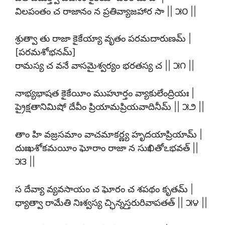
విలపంతం చ రాజానం న ప్రతివ్యాజహార సా || ౫౦ ||
శ్రుత్వా తు రాజా కైకేయ్యా వృతం పరమదారుణమ్ |
[పరమశోభనమ్]
రామస్య చ వనే వాసమైశ్వర్యం భరతస్య చ || ౫౧ ||
నాభ్యభాషత కైకేయీం ముహూర్తం వ్యాకులేంద్రియః |
ప్రైక్షతానిమిషో దేవీం ప్రియామప్రియవాదినీమ్ || ౫౨ ||
తాం హి వజ్రసమాం వాచమాకర్ణ్య హృదయాప్రియామ్ |
దుఃఖశోకమయీం ఘోరాం రాజా న సుఖితోఽభవత్ ||
౫౩ ||
స దేవ్యా వ్యవసాయం చ ఘోరం చ శపథం కృతమ్ |
ధ్యాత్వా రామేతి నిఃశ్వస్య చ్ఛిన్నస్తరురివాపతత్ || ౫౪ ||