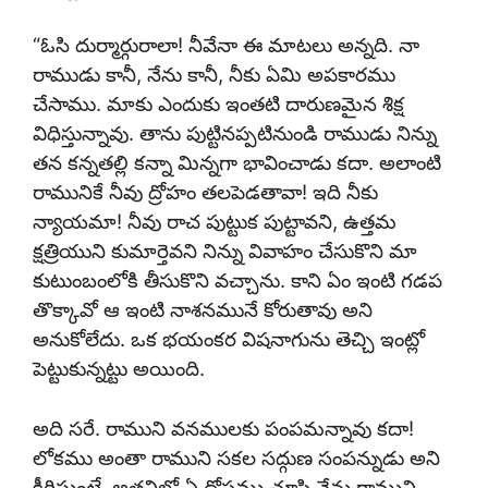
“ఓసి దుర్మార్గురాలా! నీవేనా ఈ మాటలు అన్నది. నా
రాముడు కానీ, నేను కానీ, నీకు ఏమి అపకారము
చేసాము. మాకు ఎందుకు ఇంతటి దారుణమైన శిక్ష
విధిస్తున్నావు. తాను పుట్టినప్పటినుండి రాముడు నిన్ను
తన కన్నతల్లి కన్నా మిన్నగా భావించాడు కదా. అలాంటి
రామునికే నీవు ద్రోహం తలపెడతావా! ఇది నీకు
న్యాయమా! నీవు రాచ పుట్టుక పుట్టావని, ఉత్తమ
క్షత్రియుని కుమార్తెవని నిన్ను వివాహం చేసుకొని మా
కుటుంబంలోకి తీసుకొని వచ్చాను. కాని ఏం ఇంటి గడప
తొక్కావో ఆ ఇంటి నాశనమునే కోరుతావు అని
అనుకోలేదు. ఒక భయంకర విషనాగును తెచ్చి ఇంట్లో
పెట్టుకున్నట్టు అయింది.
అది సరే. రాముని వనములకు పంపమన్నావు కదా!
లోకము అంతా రాముని సకల సద్గుణ సంపన్నుడు అని
కీర్తిస్తుంటే, అతనిలో ఏ దోషము చూపి నేను రాముని