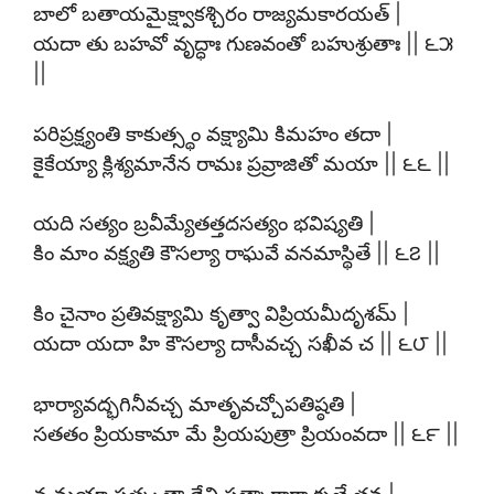
బాలో బతాయమైక్ష్వాకశ్చిరం రాజ్యమకారయత్ |
యదా తు బహవో వృద్ధాః గుణవంతో బహుశ్రుతాః || ౬౫
||
పరిప్రక్ష్యంతి కాకుత్స్థం వక్ష్యామి కిమహం తదా |
కైకేయ్యా క్లిశ్యమానేన రామః ప్రవ్రాజితో మయా || ౬౬ ||
యది సత్యం బ్రవీమ్యేతత్తదసత్యం భవిష్యతి |
కిం మాం వక్ష్యతి కౌసల్యా రాఘవే వనమాస్థితే || ౬౭ ||
కిం చైనాం ప్రతివక్ష్యామి కృత్వా విప్రియమీదృశమ్ |
యదా యదా హి కౌసల్యా దాసీవచ్చ సఖీవ చ || ౬౮ ||
భార్యావద్భగినీవచ్చ మాతృవచ్చోపతిష్ఠతి |
సతతం ప్రియకామా మే ప్రియపుత్రా ప్రియంవదా || ౬౯ ||
న మయా సత్కృతా దేవి సత్కారార్హా కృతే తవ |