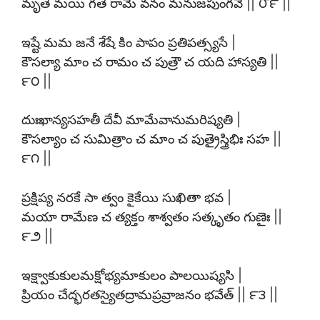
మృతే మయి గతే రామే వనం మనుజపుంగవే || ౮౯ ||
ఇష్టే మమ జనే శేషే కిం పాపం ప్రతిపత్స్యసే |
కౌసల్యా మాం చ రామం చ పుత్రౌ చ యది హాస్యతి ||
౯౦ ||
దుఃఖాన్యసహతీ దేవీ మామేవానుమరిష్యతి |
కౌసల్యాం చ సుమిత్రాం చ మాం చ పుత్రైస్త్రిభిః సహ ||
౯౧ ||
ప్రక్షిప్య నరకే సా త్వం కైకేయి సుఖితా భవ |
మయా రామేణ చ త్యక్తం శాశ్వతం సత్కృతం గుణైః ||
౯౨ ||
ఇక్ష్వాకుకులమక్షోభ్యమాకులం పాలయిష్యసి |
ప్రియం చేద్భరతస్యైతద్రామప్రవ్రాజనం భవేత్ || ౯౩ ||