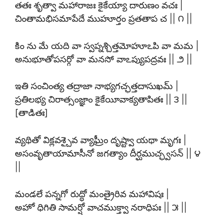
తతః శృత్వా మహారాజః కైకేయ్యా దారుణం వచః |
చింతామభిసమాపేదే ముహూర్తం ప్రతతాప చ || ౧ ||
కిం ను మే యది వా స్వప్నశ్చిత్తమోహూఽపి వా మమ |
అనుభూతోపసర్గో వా మనసో వాఽప్యుపద్రవః || ౨ ||
ఇతి సంచింత్య తద్రాజా నాభ్యగచ్ఛత్తదాసుఖమ్ |
ప్రతిలభ్య చిరాత్సంజ్ఞాం కైకేయీవాక్యతాపితః || ౩ ||
[తాడితః]
వ్యథితో విక్లవశ్చైవ వ్యాఘ్రీం దృష్ట్వా యథా మృగః |
అసంవృతాయామాసీనో జగత్యాం దీర్ఘముచ్ఛ్వసన్ || ౪
||
మండలే పన్నగో రుద్ధో మంత్రైరివ మహావిషః |
అహో ధిగితి సామర్షో వాచముక్త్వా నరాధిపః || ౫ ||