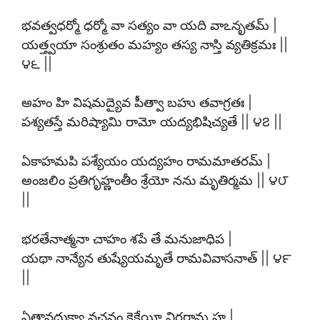
భవత్వధర్మో ధర్మో వా సత్యం వా యది వాఽనృతమ్ |
యత్త్వయా సంశ్రుతం మహ్యం తస్య నాస్తి వ్యతిక్రమః ||
౪౬ ||
అహం హి విషమద్యైవ పీత్వా బహు తవాగ్రతః |
పశ్యతస్తే మరిష్యామి రామో యద్యభిషిచ్యతే || ౪౭ ||
ఏకాహమపి పశ్యేయం యద్యహం రామమాతరమ్ |
అంజలిం ప్రతిగృహ్ణంతీం శ్రేయో నను మృతిర్మమ || ౪౮
||
భరతేనాత్మనా చాహం శపే తే మనుజాధిప |
యథా నాన్యేన తుష్యేయమృతే రామవివాసనాత్ || ౪౯
||
ఏతావదుక్త్వా వచనం కైకేయీ విరరామ హ |