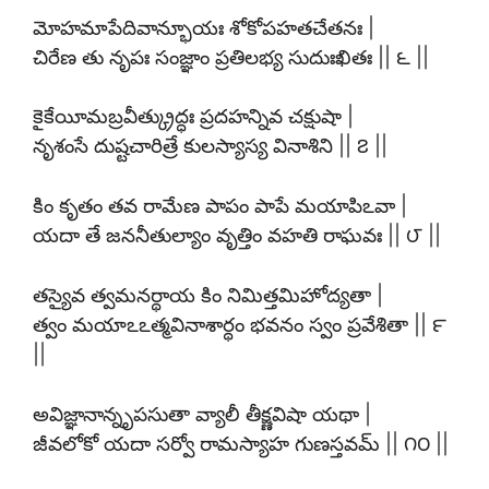
మోహమాపేదివాన్భూయః శోకోపహతచేతనః |
చిరేణ తు నృపః సంజ్ఞాం ప్రతిలభ్య సుదుఃఖితః || ౬ ||
కైకేయీమబ్రవీత్క్రుద్ధః ప్రదహన్నివ చక్షుషా |
నృశంసే దుష్టచారిత్రే కులస్యాస్య వినాశిని || ౭ ||
కిం కృతం తవ రామేణ పాపం పాపే మయాపిఽవా |
యదా తే జననీతుల్యాం వృత్తిం వహతి రాఘవః || ౮ ||
తస్యైవ త్వమనర్థాయ కిం నిమిత్తమిహోద్యతా |
త్వం మయాఽఽత్మవినాశార్థం భవనం స్వం ప్రవేశితా || ౯
||
అవిజ్ఞానాన్నృపసుతా వ్యాలీ తీక్ష్ణవిషా యథా |
జీవలోకో యదా సర్వో రామస్యాహ గుణస్తవమ్ || ౧౦ ||