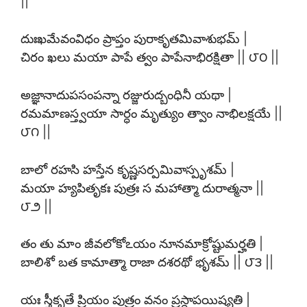
||
దుఃఖమేవంవిధం ప్రాప్తం పురాకృతమివాశుభమ్ |
చిరం ఖలు మయా పాపే త్వం పాపేనాభిరక్షితా || ౮౦ ||
అజ్ఞానాదుపసంపన్నా రజ్జురుద్బంధినీ యథా |
రమమాణస్త్వయా సార్ధం మృత్యుం త్వాం నాభిలక్షయే ||
౮౧ ||
బాలో రహసి హస్తేన కృష్ణసర్పమివాస్పృశమ్ |
మయా హ్యపితృకః పుత్రః స మహాత్మా దురాత్మనా ||
౮౨ ||
తం తు మాం జీవలోకోఽయం నూనమాక్రోష్టుమర్హతి |
బాలిశో బత కామాత్మా రాజా దశరథో భృశమ్ || ౮౩ ||
యః స్త్రీకృతే ప్రియం పుత్రం వనం ప్రస్థాపయిష్యతి |