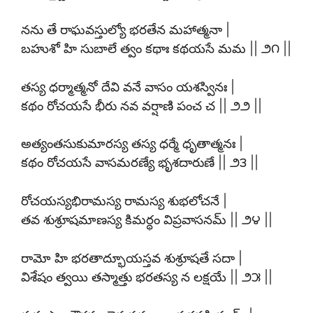
నను తే రాఘవస్తుల్యో భరతేన మహాత్మనా |
బహుశో హి సుబాలే త్వం కథాః కథయసే మమ || ౨౧ ||
తస్య ధర్మాత్మనో దేవి వనే వాసం యశస్వినః |
కథం రోచయసే భీరు నవ వర్షాణి పంచ చ || ౨౨ ||
అత్యంతసుకుమారస్య తస్య ధర్మే ధృతాత్మనః |
కథం రోచయసే వాసమరణ్యే భృశదారుణే || ౨౩ ||
రోచయస్యభిరామస్య రామస్య శుభలోచనే |
తవ శుశ్రూషమాణస్య కిమర్థం విప్రవాసనమ్ || ౨౪ ||
రామో హి భరతాద్భూయస్తవ శుశ్రూషతే సదా |
విశేషం త్వయి తస్మాత్తు భరతస్య న లక్షయే || ౨౫ ||