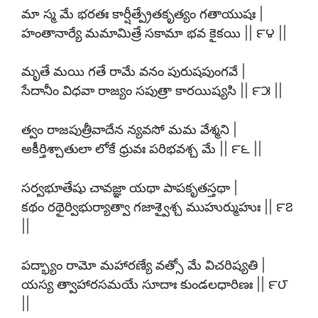
మా స్మ మే భరతః కార్షీత్ప్రేతకృత్యం గతాయుషః |
హంతానార్యే మమామిత్రే సకామా భవ కైకయి || ౯౪ ||
మృతే మయి గతే రామే వనం పురుషపుంగవే |
సేదానీం విధవా రాజ్యం సపుత్రా కారయిష్యసి || ౯౫ ||
త్వం రాజపుత్రీవాదేన న్యవసో మమ వేశ్మని |
అకీర్తిశ్చాతులా లోకే ధ్రువః పరిభవశ్చ మే || ౯౬ ||
సర్వభూతేషు చావజ్ఞా యథా పాపకృతస్తథా |
కథం రథైర్విభుర్యాత్వా గజాశ్వైశ్చ ముహుర్ముహుః || ౯౭
||
పద్భ్యాం రామో మహారణ్యే వత్సో మే విచరిష్యతి |
యస్య త్వాహారసమయే సూదాః కుండలధారిణః || ౯౮
||