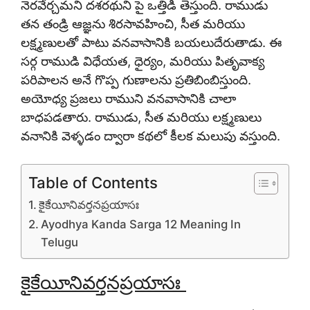
నెరవేర్చమని దశరథుని పై ఒత్తిడి తెస్తుంది. రాముడు
తన తండ్రి ఆజ్ఞను శిరసావహించి, సీత మరియు
లక్ష్మణులతో పాటు వనవాసానికి బయలుదేరుతాడు. ఈ
సర్గ రాముడి విధేయత, ధైర్యం, మరియు పితృవాక్య
పరిపాలన అనే గొప్ప గుణాలను ప్రతిబింబిస్తుంది.
అయోధ్య ప్రజలు రాముని వనవాసానికి చాలా
బాధపడతారు. రాముడు, సీత మరియు లక్ష్మణులు
వనానికి వెళ్ళడం ద్వారా కథలో కీలక మలుపు వస్తుంది.
Table of Contents
కైకేయీనివర్తనప్రయాసః
Ayodhya Kanda Sarga 12 Meaning In
Telugu
కైకేయీనివర్తనప్రయాసః