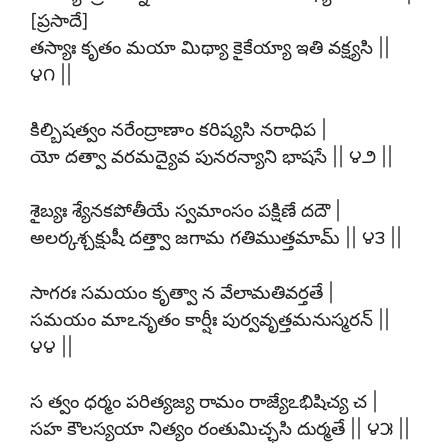
[ప్రసాదే]
తస్యాః కృతం మయా మిథ్యా కైకేయ్యా ఇతి వక్ష్యసి ||
౪౧ ||
కిల్బిషత్వం నరేంద్రాణాం కరిష్యసి నరాధిప |
యో దత్వా వరమద్యైవ పునరన్యాని భాషసే || ౪౨ ||
శైబ్యః శ్యేనకపోతీయే స్వమాంసం పక్షిణే దదౌ |
అలర్కశ్చక్షుషీ దత్త్వా జగామ గతిముత్తమామ్ || ౪౩ ||
సాగరః సమయం కృత్వా న వేలామతివర్తతే |
సమయం మాఽనృతం కార్షీః పుర్వవృత్తమనుస్మరన్ ||
౪౪ ||
స త్వం ధర్మం పరిత్యజ్య రామం రాజ్యేఽభిషిచ్య చ |
సహ కౌలస్యయా నిత్యం రంతుమిచ్ఛసి దుర్మతే || ౪౫ ||