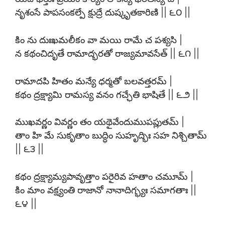
నృశంసే పాపసంకల్పే క్షుద్రే దుష్కృతకారిణి || ౬౦ ||
కిం ను దుఃఖమలీకం వా మయి రామే చ పశ్యసి |
న కథంచిదృతే రామాద్భరతో రాజ్యమావసేత్ || ౬౧ ||
రామాదపి హితం మన్యే ధర్మతో బలవత్తరమ్ |
కథం ద్రక్ష్యామి రామస్య వనం గచ్ఛేతి భాషితే || ౬౨ ||
ముఖవర్ణం వివర్ణం తం యథైవేందుముపప్లుతమ్ |
తాం హి మే సుకృతాం బుద్ధిం సుహృద్భిః సహ నిశ్చితామ్
|| ౬౩ ||
కథం ద్రక్ష్యామ్యపావృత్తాం పరైరివ హతాం చమూమ్ |
కిం మాం వక్ష్యంతి రాజానో నానాదిగ్భ్యః సమాగతాః ||
౬౪ ||