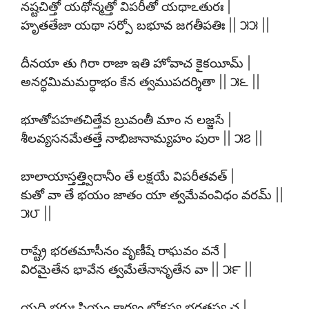
నష్టచిత్తో యథోన్మత్తో విపరీతో యథాఽతురః |
హృతతేజా యథా సర్పో బభూవ జగతీపతిః || ౫౫ ||
దీనయా తు గిరా రాజా ఇతి హోవాచ కైకయీమ్ |
అనర్థమిమమర్థాభం కేన త్వముపదర్శితా || ౫౬ ||
భూతోపహతచిత్తేవ బ్రువంతీ మాం న లజ్జసే |
శీలవ్యసనమేతత్తే నాభిజానామ్యహం పురా || ౫౭ ||
బాలాయాస్తత్త్విదానీం తే లక్షయే విపరీతవత్ |
కుతో వా తే భయం జాతం యా త్వమేవంవిధం వరమ్ ||
౫౮ ||
రాష్ట్రే భరతమాసీనం వృణీషే రాఘవం వనే |
విరమైతేన భావేన త్వమేతేనానృతేన వా || ౫౯ ||
యది భర్తుః ప్రియం కార్యం లోకస్య భరతస్య చ |