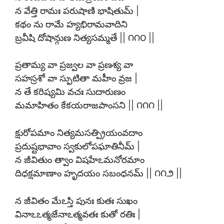
న వేత్తి రామః పరుషాణి భాషితుమ్ |
కథం ను రామే హ్యభిరామవాదిని
బ్రవీషి దోషాన్గుణ నిత్యసమ్మతే || ౧౧౦ ||
ప్రతామ్య వా ప్రజ్వల వా ప్రణశ్య వా
సహస్రశో వా స్ఫుటితా మహీం వ్రజ |
న తే కరిష్యమి వచః సుదారుణం
మమాహితం కేకయరాజపాంసని || ౧౧౧ ||
క్షురోపమాం నిత్యమసత్ప్రియంవదాం
ప్రదుష్టభావాం స్వకులోపఘాతినీమ్ |
న జీవితుం త్వాం విషహేఽమనోరమాం
దిధక్షమాణాం హృదయం సబంధనమ్ || ౧౧౨ ||
న జీవితం మేఽస్తి పునః కుతః సుఖం
వినాఽఽత్మజేనాఽత్మవతః కుతో రతిః |