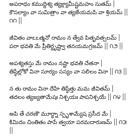
అపరాధం కముద్దిశ్య త్యక్ష్యామీష్టమహం సుతమ్ |
కౌసల్యాం వా సుమిత్రాం వా త్యజేయమపి వా శ్రియమ్ ||
౧౧ ||
జీవితం వాఽఽత్మనో రామం న త్వేవ పితృవత్సలమ్ |
పరా భవతి మే ప్రీతిర్దృష్ట్వా తనయమగ్రజమ్ || ౧౨ ||
అపశ్యతస్తు మే రామం నష్టా భవతి చేతనా |
తిష్ఠేల్లోకో వినా సూర్యం సస్యం వా సలిలం వినా || ౧౩ ||
న తు రామం వినా దేహే తిష్ఠేత్తు మమ జీవితమ్ |
తదలం త్యజ్యతామేషః నిశ్చయః పాపనిశ్చయే || ౧౪ ||
అపి తే చరణౌ మూర్ధ్నా స్పృశామ్యేష ప్రసీద మే |
కిమిదం చింతితం పాపే త్వయా పరమదారుణమ్ || ౧౫
||