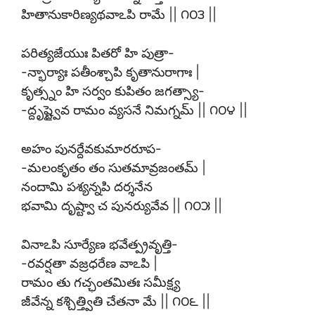
హితానుకారిణ్యథవాఽపి రామే || ౧౦౩ ||
పరిత్యజేయుః పితరో హి పుత్రా-
-న్భార్యాః పతీంశ్చాపి కృతానురాగాః |
కృత్స్నం హి సర్వం కుపితం జగత్స్యా-
-ద్దృష్ట్వైవ రామం వ్యసనే నిమగ్నమ్ || ౧౦౪ ||
అహం పునర్దేవకుమారరూప-
-మలంకృతం తం సుతమావ్రజంతమ్ |
నందామి పశ్యన్నపి దర్శనేన
భవామి దృష్ట్వా చ పునర్యువేవ || ౧౦౫ ||
వినాఽపి సూర్యేణ భవేత్ప్రవృత్తి-
-రవర్షతా వజ్రధరేణ వాఽపి |
రామం తు గచ్ఛంతమితః సమీక్ష్య
జీవేన్న కశ్చిత్త్వితి చేతనా మే || ౧౦౬ ||