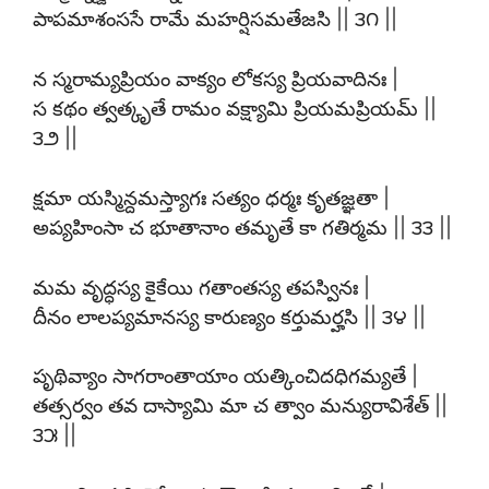
పాపమాశంససే రామే మహర్షిసమతేజసి || ౩౧ ||
న స్మరామ్యప్రియం వాక్యం లోకస్య ప్రియవాదినః |
స కథం త్వత్కృతే రామం వక్ష్యామి ప్రియమప్రియమ్ ||
౩౨ ||
క్షమా యస్మిన్దమస్త్యాగః సత్యం ధర్మః కృతజ్ఞతా |
అప్యహింసా చ భూతానాం తమృతే కా గతిర్మమ || ౩౩ ||
మమ వృద్ధస్య కైకేయి గతాంతస్య తపస్వినః |
దీనం లాలప్యమానస్య కారుణ్యం కర్తుమర్హసి || ౩౪ ||
పృథివ్యాం సాగరాంతాయాం యత్కించిదధిగమ్యతే |
తత్సర్వం తవ దాస్యామి మా చ త్వాం మన్యురావిశేత్ ||
౩౫ ||