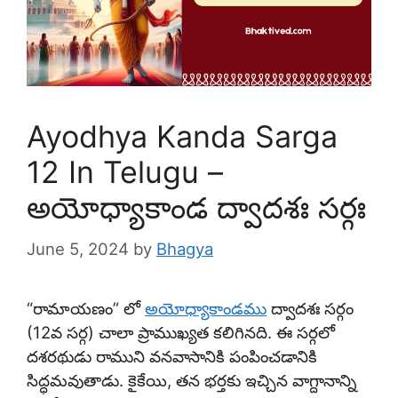
Ayodhya Kanda Sarga
12 In Telugu –
అయోధ్యాకాండ ద్వాదశః సర్గః
June 5, 2024
by
Bhagya
“రామాయణం” లో
అయోధ్యాకాండము
ద్వాదశః సర్గం
(12వ సర్గ) చాలా ప్రాముఖ్యత కలిగినది. ఈ సర్గలో
దశరథుడు రాముని వనవాసానికి పంపించడానికి
సిద్ధమవుతాడు. కైకేయి, తన భర్తకు ఇచ్చిన వాగ్దానాన్ని