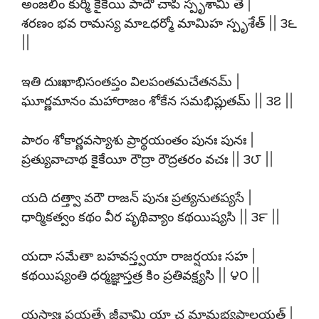
అంజలిం కుర్మి కైకేయి పాదౌ చాపి స్పృశామి తే |
శరణం భవ రామస్య మాఽధర్మో మామిహ స్పృశేత్ || ౩౬
||
ఇతి దుఃఖాభిసంతప్తం విలపంతమచేతనమ్ |
ఘూర్ణమానం మహారాజం శోకేన సమభిప్లుతమ్ || ౩౭ ||
పారం శోకార్ణవస్యాశు ప్రార్థయంతం పునః పునః |
ప్రత్యువాచాథ కైకేయీ రౌద్రా రౌద్రతరం వచః || ౩౮ ||
యది దత్త్వా వరౌ రాజన్ పునః ప్రత్యనుతప్యసే |
ధార్మికత్వం కథం వీర పృథివ్యాం కథయిష్యసి || ౩౯ ||
యదా సమేతా బహవస్త్వయా రాజర్షయః సహ |
కథయిష్యంతి ధర్మజ్ఞాస్తత్ర కిం ప్రతివక్ష్యసి || ౪౦ ||
యస్యాః ప్రయత్నే జీవామి యా చ మామభ్యపాలయత్ |