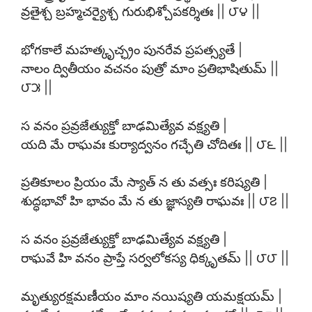
వ్రతైశ్చ బ్రహ్మచర్యైశ్చ గురుభిశ్చోపకర్శితః || ౮౪ ||
భోగకాలే మహత్కృచ్ఛ్రం పునరేవ ప్రపత్స్యతే |
నాలం ద్వితీయం వచనం పుత్రో మాం ప్రతిభాషితుమ్ ||
౮౫ ||
స వనం ప్రవ్రజేత్యుక్తో బాఢమిత్యేవ వక్ష్యతి |
యది మే రాఘవః కుర్యాద్వనం గచ్ఛేతి చోదితః || ౮౬ ||
ప్రతికూలం ప్రియం మే స్యాత్ న తు వత్సః కరిష్యతి |
శుద్ధభావో హి భావం మే న తు జ్ఞాస్యతి రాఘవః || ౮౭ ||
స వనం ప్రవ్రజేత్యుక్తో బాఢమిత్యేవ వక్ష్యతి |
రాఘవే హి వనం ప్రాప్తే సర్వలోకస్య ధిక్కృతమ్ || ౮౮ ||
మృత్యురక్షమణీయం మాం నయిష్యతి యమక్షయమ్ |