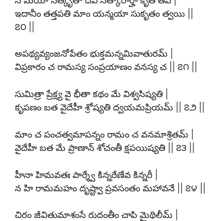
ఇదానీం తత్తపతి మాం యన్మయా సుకృతం త్వయి ||
౭౦ ||
అపథ్యవ్యంజనోపేతం భుక్తమన్నమివాతురమ్ |
విప్రకారం చ రామస్య సంప్రయాణం వనస్య చ || ౭౧ ||
సుమిత్రా ప్రేక్ష్య వై భీతా కథం మే విశ్వసిష్యతి |
కృపణం బత వైదేహీ శ్రోష్యతి ద్వయమప్రియమ్ || ౭౨ ||
మాం చ పంచత్వమాపన్నం రామం చ వనమాశ్రితమ్ |
వైదేహీ బత మే ప్రాణాన్ శోచంతీ క్షపయిష్యతి || ౭౩ ||
హీనా హిమవతః పార్శ్వే కిన్నరేణేవ కిన్నరీ |
న హి రామమహం దృష్ట్వా ప్రవసంతం మహావనే || ౭౪ ||
చిరం జీవితుమాశంసే రుదంతీం చాపి మైథిలీమ్ |