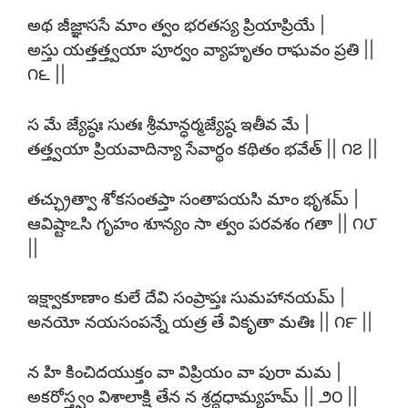
అథ జీజ్ఞాససే మాం త్వం భరతస్య ప్రియాప్రియే |
అస్తు యత్తత్త్వయా పూర్వం వ్యాహృతం రాఘవం ప్రతి ||
౧౬ ||
స మే జ్యేష్ఠః సుతః శ్రీమాన్ధర్మజ్యేష్ఠ ఇతీవ మే |
తత్త్వయా ప్రియవాదిన్యా సేవార్థం కథితం భవేత్ || ౧౭ ||
తచ్ఛ్రుత్వా శోకసంతప్తా సంతాపయసి మాం భృశమ్ |
ఆవిష్టాఽసి గృహం శూన్యం సా త్వం పరవశం గతా || ౧౮
||
ఇక్ష్వాకూణాం కులే దేవి సంప్రాప్తః సుమహానయమ్ |
అనయో నయసంపన్నే యత్ర తే వికృతా మతిః || ౧౯ ||
న హి కించిదయుక్తం వా విప్రియం వా పురా మమ |
అకరోస్త్వం విశాలాక్షి తేన న శ్రద్దధామ్యహమ్ || ౨౦ ||