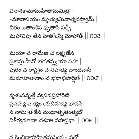
వినాశకామామహితామమిత్రా-
-మావాసయం మృత్యుమివాత్మనస్త్వామ్ |
చిరం బతాంకేన ధృతాసి సర్పీ
మహావిషా తేన హతోఽస్మి మోహాత్ || ౧౦౭ ||
మయా చ రామేణ చ లక్ష్మణేన
ప్రశాస్తు హీనో భరతస్త్వయా సహ |
పురం చ రాష్ట్రం చ నిహత్య బాంధవాన్
మమాహితానాం చ భవాభిహర్షిణీ || ౧౦౮ ||
నృశంసవృత్తే వ్యసనప్రహారిణి
ప్రసహ్య వాక్యం యదిహాద్య భాషసే |
న నామ తే కేన ముఖాత్పతంత్యధో
విశీర్యమాణా దశనాః సహస్రధా || ౧౦౯ ||
న కించిదాహాహితమప్రియం వచో