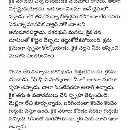
కైక మాటలు విన్న దశరథుడికి నోటమాట రాలేదు. అలాగే
నిశ్చేష్టుడయ్యాడు. ఇది కలా నిజమా అనే భ్రమలో
పడ్డాడు. లేక తనకేమన్నా చిత్తభ్రమ కలిగిందా లేక తనకు
ఏమన్నా మానసిక వ్యాధి సోకిందా అని
అనుమానపడ్డాడు. దశరథుని మనసు, కైక తన
మాటలతో కొట్టిన దెబ్బను తట్టుకోలేకపోయింది. క్రమ
క్రమంగా స్పృహ కోల్పోయాడు. కైక చల్లని నీరు తెప్పించి
మొహాన చిలకరించింది.
కొంచెం తేరుకున్నాడు దశరథుడు. కళ్లుతెరిచాడు. కైకను
చూచాడు. “ఛీ ఛీ పాపాత్మురాలా నీవా” అంటూ మరలా
సృహ తప్పాడు. చాలా సేపటివరకూ అలాగే ఉన్నాడు.
కైక తగు ఉ పచారములు చేసి స్పృహ తెప్పించింది.
మెల్లిగా లేచి కూర్చున్నాడు. జరిగిందంతా కొంచెం కొంచెం
గుర్తుకు వస్తూ ఉంది. కైక వరాలు కోరడం వరకూ గుర్తుకు
వచ్చింది. కోపంతో ఊగిపోయాడు. కైక వంక చూచి ఇలా
అన్నాడు.