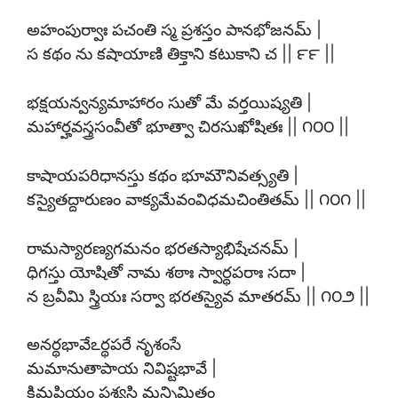
అహంపుర్వాః పచంతి స్మ ప్రశస్తం పానభోజనమ్ |
స కథం ను కషాయాణి తిక్తాని కటుకాని చ || ౯౯ ||
భక్షయన్వన్యమాహారం సుతో మే వర్తయిష్యతి |
మహార్హవస్త్రసంవీతో భూత్వా చిరసుఖోషితః || ౧౦౦ ||
కాషాయపరిధానస్తు కథం భూమౌనివత్స్యతి |
కస్యైతద్దారుణం వాక్యమేవంవిధమచింతితమ్ || ౧౦౧ ||
రామస్యారణ్యగమనం భరతస్యాభిషేచనమ్ |
ధిగస్తు యోషితో నామ శఠాః స్వార్థపరాః సదా |
న బ్రవీమి స్త్రియః సర్వా భరతస్యైవ మాతరమ్ || ౧౦౨ ||
అనర్థభావేఽర్థపరే నృశంసే
మమానుతాపాయ నివిష్టభావే |
కిమప్రియం పశ్యసి మన్నిమిత్తం