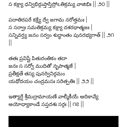
స కక్ష్యా ధన్విభిర్గుప్తాస్తిస్రోఽతిక్రమ్య వాజిభిః || ౨౦ ||
పదాతిరపరే కక్ష్యే ద్వే జగామ నరోత్తమః |
స సర్వాః సమతిక్రమ్య కక్ష్యా దశరథాత్మజః |
సన్నివర్త్య జనం సర్వం శుద్ధాంతం పునరభ్యగాత్ || ౨౧
||
తతః ప్రవిష్టే పితురంతికం తదా
జనః స సర్వో ముదితో నృపాత్మజే |
ప్రతీక్షతే తస్య పునర్వినిర్గమం
యథోదయం చంద్రమసః సరిత్పతిః || ౨౨ ||
ఇత్యార్షే శ్రీమద్రామాయణే వాల్మీకీయే ఆదికావ్యే
అయోధ్యాకాండే సప్తదశః సర్గః || ౧౭ ||