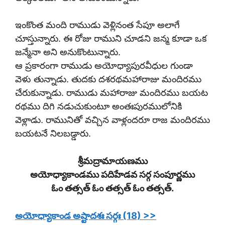
ఇంకొంత మంది రాముడు వెళ్లినంత సేపూ అలాగే
చూస్తున్నారు. ఈ రోజు రాముని చూడని జన్మ కూడా ఒక
జన్మేనా అని అనుకొంటున్నారు.
ఆ ప్రకారంగా రాముడు అయోధ్యాపురవీధుల గుండా
వెళు తున్నాడు. తుదకు దశరథమహారాజు మందిరము
చేరుకున్నాడు. రాముడు మహారాజు మందిరము బయట
రథము దిగి నడుచుకుంటూ అంతఃపురములోనికి
వెళ్లాడు. రామునితో వచ్చిన వాళ్లందరూ రాజ మందిరము
బయటనే నిలబడ్డారు.
శ్రీమద్రామాయణము
అయోధ్యాకాండము పదిహేడవ సర్గ సంపూర్ణము
ఓం తత్సత్ ఓం తత్సత్ ఓం తత్సత్.
అయోధ్యాకాండ అష్టాదశః సర్గః (18) >>