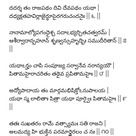
దదర్శ తం రాజపథం దివి దేవపథం యథా |
దధ్యక్షతహవిర్లాజైర్ధూపైరగరుచందనైః || ౬ ||
నానామాల్యోపగంధైశ్చ సదాఽభ్యర్చితచత్వరమ్ |
ఆశీర్వాదాన్బహూన్ శృణ్వన్సుహృద్భిః సముదీరితాన్ || ౭
||
యథాఽర్హం చాపి సంపూజ్య సర్వానేవ నరాన్యయౌ |
పితామహైరాచరితం తథైవ ప్రపితామహైః || ౮ ||
అద్యోపాదాయ తం మార్గమభిషిక్తోఽనుపాలయ |
యథా స్మ లాలితాః పిత్రా యథా పూర్వైః పితామహైః || ౯
||
తతః సుఖతరం రామే వత్స్యామః సతి రాజని |
అలమద్య హి భుక్తేన పరమార్థైరలం చ నః || ౧౦ ||