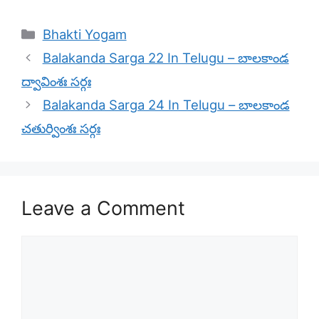
Categories
Bhakti Yogam
Balakanda Sarga 22 In Telugu – బాలకాండ
ద్వావింశః సర్గః
Balakanda Sarga 24 In Telugu – బాలకాండ
చతుర్వింశః సర్గః
Leave a Comment
Comment