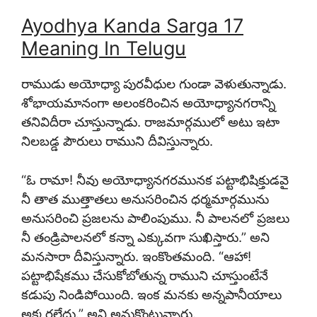
Ayodhya Kanda Sarga 17
Meaning In Telugu
రాముడు అయోధ్యా పురవీధుల గుండా వెళుతున్నాడు.
శోభాయమానంగా అలంకరించిన అయోధ్యానగరాన్ని
తనివిదీరా చూస్తున్నాడు. రాజమార్గములో అటు ఇటా
నిలబడ్డ పౌరులు రాముని దీవిస్తున్నారు.
“ఓ రామా! నీవు అయోధ్యానగరమునక పట్టాభిషిక్తుడవై
నీ తాత ముత్తాతలు అనుసరించిన ధర్మమార్గమును
అనుసరించి ప్రజలను పాలింపుము. నీ పాలనలో ప్రజలు
నీ తండ్రిపాలనలో కన్నా ఎక్కువగా సుఖిస్తారు.” అని
మనసారా దీవిస్తున్నారు. ఇంకొంతమంది. “ఆహా!
పట్టాభిషేకము చేసుకోబోతున్న రాముని చూస్తుంటేనే
కడుపు నిండిపోయింది. ఇంక మనకు అన్నపానీయాలు
అక్కరలేదు.” అని అనుకొంటున్నారు.