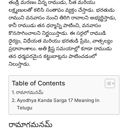
తండ్రి మరణం విన్న రాముడు, సీత మరియు
లక్ష్మణులతో కలిసి సంతాపం వ్యక్తం చేస్తాడు. భరతుడు
రాముని వనవాసం నుంచి తిరిగి రావాలని అభ్యర్థిస్తాడు,
కానీ రాముడు తన ధర్మాన్ని పాటించి, వనవాసం
కొనసాగించాలని నిర్ణయిస్తాడు. ఈ సర్గలో రాముడి
ధైర్యం, విధేయత మరియు భరతుడి ప్రేమ, వాత్సల్యం
ప్రధానాంశాలు. అతి క్లిష్ట సమయాల్లో కూడా రాముడు
తన ధర్మపరమైన కట్టుబాట్లను పాటించడంలో
నిలుస్తాడు.
Table of Contents
రామాగమనమ్
Ayodhya Kanda Sarga 17 Meaning In
Telugu
రామాగమనమ్