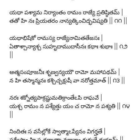
యథా పశ్యామ నిర్యాంతం రామం రాజ్యే ప్రతిష్ఠితమ్ |
తతో హి నః ప్రియతరం నాన్యత్కించిద్భవిష్యతి || ౧౧ ||
యథాభిషేకో రామస్య రాజ్యేనామితతేజసః |
ఏతాశ్చాన్యాశ్చ సుహృదాముదాసీనః కథాః శుభాః || ౧౨
||
ఆత్మసంపూజనీః శృణ్వన్యయౌ రామో మహాపథమ్ |
న హి తస్మాన్మనః కశ్చిచ్చక్షుషీ వా నరోత్తమాత్ || ౧౩ ||
నరః శక్నోత్యపాక్రష్టుమతిక్రాంతేఽపి రాఘవే |
యశ్చ రామం న పశ్యేత్తు యం చ రామో న పశ్యతి || ౧౪
||
నిందితః స వసేల్లోకే స్వాత్మాఽప్యేనం విగర్హతే |
సర్వేషాం హి స ధర్మాత్మా వర్ణానాం కురుతే దయామ్ ||