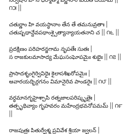
౧౫ ||
చతుర్ణాం హి వయస్థానాం తేన తే తమనువ్రతాః |
చతుష్పథాన్దేవపథాంశ్చైత్యాన్యాయతనాని చ || ౧౬ ||
ప్రదక్షిణం పరిహరన్జగామ నృపతేః సుతః |
స రాజకులమాసాద్య మేఘసంఘోపమైః శుభైః || ౧౭ ||
ప్రాసాదశృంగైర్వివిధైః కైలాసశిఖరోపమైః |
ఆవారయద్భిర్గగనం విమానైరివ పాండరైః || ౧౮ ||
వర్ధమానగృహైశ్చాపి రత్నజాలపరిష్కృతైః |
తత్పృథివ్యాం గృహవరం మహేంద్రభవనోపమమ్ || ౧౯
||
రాజపుత్రః పితుర్వేశ్మ ప్రవివేశ శ్రియా జ్వలన్ |