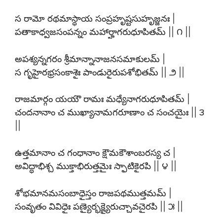
స రామో రథమాస్థాయ సంప్రహృష్టసుహృజ్జనః |
పతాకాధ్వజసంపన్నం మహార్హాగరుధూపితమ్ || ౧ ||
అపశ్యన్నగరం శ్రీమాన్నానాజనసమాకులమ్ |
స గృహైరభ్రసంకాశైః పాండురైరుపశోభితమ్ || ౨ ||
రాజమార్గం యయౌ రామః మధ్యేనాగరుధూపితమ్ |
చందనానాం చ ముఖ్యానామగరూణాం చ సంచయైః || ౩
||
ఉత్తమానాం చ గంధానాం క్షౌమకౌశాంబరస్య చ |
అవిద్ధాభిశ్చ ముక్తాభిరుత్తమైః స్ఫాటికైరపి || ౪ ||
శోభమానమసంబాధైస్తం రాజపథముత్తమమ్ |
సంవృతం వివిధైః పణ్యైర్భక్ష్యైరుచ్చావచైరపి || ౫ ||