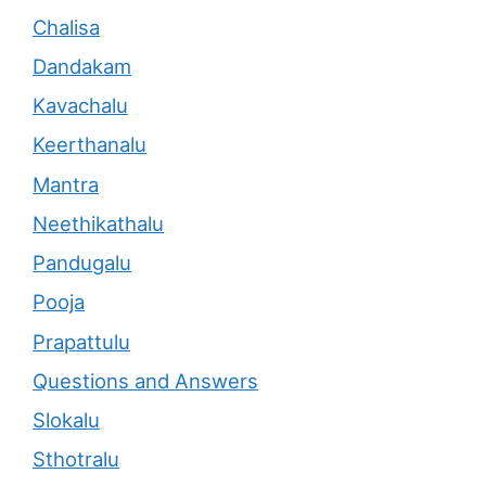
Chalisa
Dandakam
Kavachalu
Keerthanalu
Mantra
Neethikathalu
Pandugalu
Pooja
Prapattulu
Questions and Answers
Slokalu
Sthotralu