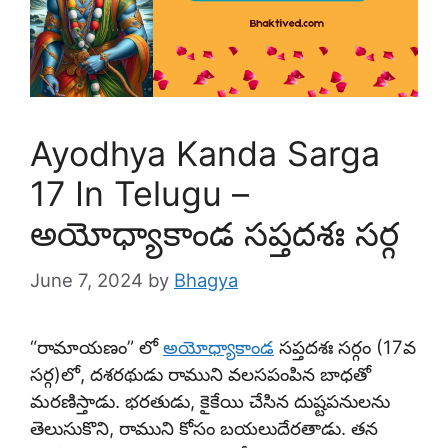
Ayodhya Kanda Sarga
17 In Telugu –
అయోధ్యాకాండ సప్తదశః సర్గ
June 7, 2024
by
Bhagya
“రామాయణం” లో
అయోధ్యాకాండ
సప్తదశః సర్గం (17వ
సర్గ)లో, దశరథుడు రాముని వలసపంపిన బాధతో
మరణిస్తాడు. భరతుడు, కైకేయి చేసిన దుష్టపనులను
తెలుసుకొని, రాముని కోసం బయలుదేరతాడు. తన