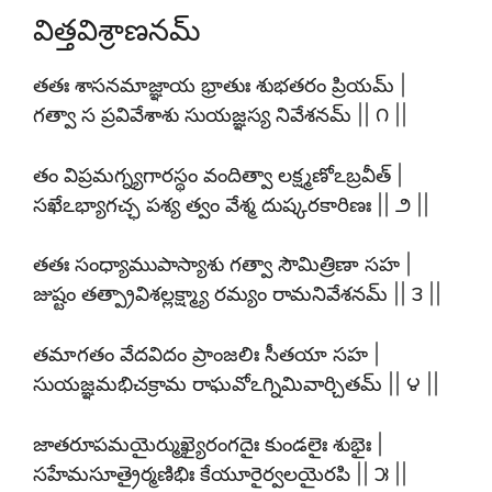
విత్తవిశ్రాణనమ్
తతః శాసనమాజ్ఞాయ భ్రాతుః శుభతరం ప్రియమ్ |
గత్వా స ప్రవివేశాశు సుయజ్ఞస్య నివేశనమ్ || ౧ ||
తం విప్రమగ్న్యగారస్థం వందిత్వా లక్ష్మణోఽబ్రవీత్ |
సఖేఽభ్యాగచ్ఛ పశ్య త్వం వేశ్మ దుష్కరకారిణః || ౨ ||
తతః సంధ్యాముపాస్యాశు గత్వా సౌమిత్రిణా సహ |
జుష్టం తత్ప్రావిశల్లక్ష్మ్యా రమ్యం రామనివేశనమ్ || ౩ ||
తమాగతం వేదవిదం ప్రాంజలిః సీతయా సహ |
సుయజ్ఞమభిచక్రామ రాఘవోఽగ్నిమివార్చితమ్ || ౪ ||
జాతరూపమయైర్ముఖ్యైరంగదైః కుండలైః శుభైః |
సహేమసూత్రైర్మణిభిః కేయూరైర్వలయైరపి || ౫ ||