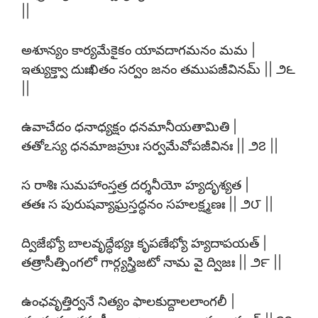
||
అశూన్యం కార్యమేకైకం యావదాగమనం మమ |
ఇత్యుక్త్వా దుఃఖితం సర్వం జనం తముపజీవినమ్ || ౨౬
||
ఉవాచేదం ధనాధ్యక్షం ధనమానీయతామితి |
తతోఽస్య ధనమాజహ్రుః సర్వమేవోపజీవినః || ౨౭ ||
స రాశిః సుమహాంస్తత్ర దర్శనీయో హ్యదృశ్యత |
తతః స పురుషవ్యాఘ్రస్తద్ధనం సహలక్ష్మణః || ౨౮ ||
ద్విజేభ్యో బాలవృద్ధేభ్యః కృపణేభ్యో హ్యదాపయత్ |
తత్రాసీత్పింగలో గార్గ్యస్త్రిజటో నామ వై ద్విజః || ౨౯ ||
ఉంఛవృత్తిర్వనే నిత్యం ఫాలకుద్దాలలాంగలీ |