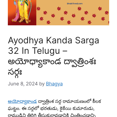
Ayodhya Kanda Sarga
32 In Telugu –
అయోధ్యాకాండ ద్వాత్రింశః
సర్గః
June 8, 2024
by
Bhagya
అయోధ్యాకాండ
ద్వాత్రింశ సర్గ రామాయణంలో కీలక
ఘట్టం. ఈ సర్గలో భరతుడు, కైకేయి కుమారుడు,
రాముడిని తిరిగి తీసుకురావడానికి చింతించడాన్ని