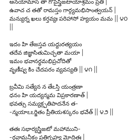
ఆనయామాస తా గోపైస్త్రిజటాయాశ్రమం ప్రతి |
ఉవాచ చ తతో రామస్తం గార్గ్యమభిసాంత్వయన్ |
మన్యుర్న ఖలు కర్తవ్యః పరిహాసో హ్యయం మమ || ౪౦
||
ఇదం హి తేజస్తవ యద్దురత్యయం
తదేవ జిజ్ఞాసితుమిచ్ఛతా మయా |
ఇమం భవానర్థమభిప్రచోదితో
వృణీష్వ కిం చేదపరం వ్యవస్యతి || ౪౧ ||
బ్రవీమి సత్యేన న తేఽస్తి యంత్రణా
ధనం హి యద్యన్మమ విప్రకారణాత్ |
భవత్సు సమ్యక్ర్పతిపాదనేన త-
-న్మయాఽఽర్జితం ప్రీతియశస్కరం భవేత్ || ౪౨ ||
తతః సభార్యస్త్రిజటో మహాముని-
-ర్గవామనీకం ప్రతిగృహ్య మోదితః |