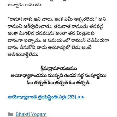
అన్నాడు రాముడు.
“రామా! నాకు ఇవి చాలు. ఇంక ఏమీ అక్కరలేదు.” అని
రాముని ఆశీర్వదించాడు. తరువాత రాముడు తనవద్ద
ఇంకా మిగిలిన ధనమును అంతా తన మిత్రులకు
దానంగా ఇచ్చాడు. ఆ సమయంలో రాముని చేతిమీదుగా
దానం తీసుకోని వాడు అయోధ్యలో లేడు అంటే
అతిశయోక్తిలేదు.
శ్రీమద్రామాయణము
అయోధ్యాకాండము ముప్పది రెండవ సర్గ సంపూర్ణము
ఓం తత్సత్ ఓం తత్సత్ ఓం తత్సత్.
అయోధ్యాకాండ త్రయస్త్రింశః సర్గః (౩౩) >>
Categories
Bhakti Yogam