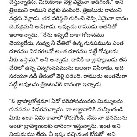
చేస్తున్నాడట. మీరుకూడా వెళ్లి ఏమైనా అడగండి.” అని
త్రిజటుని రాముని వద్దకు పంపింది. త్రిజటుడు రాముని
వద్దకు వెళ్లాడు. తన పరిస్థితి గురించి చెప్పి ఏమైనా దానం
చెయ్యమని అడిగాడు. అప్పుడు రాముడు అతనితో
ఇలాఅన్నాడు. “నేను ఇప్పటి దాకా గోదానము
చెయ్యలేదు. నువ్వు నీ చేతిలో ఉన్న గునపమును ఎంత
దూరము విసరగలవో అంత దూరము పట్టే గోవులను
నీకు ఇస్తాను.” అని అన్నాడు. దానికి ఆ బ్రాహ్మణుడు తన
చేతిలో ఉన్న చిన్నగునపమును బలంగా విసిరాడు. అది
సరయూ నదీ తీరంలో వెళ్లి పడింది. రాముడు అంతమేరా
పట్టే ఆవులను త్రిజటునికి దానంగా ఇచ్చాడు.
“ఓ బ్రాహ్మణోత్తమా! ఏదో పరిహాసమునకు మిమ్ములను
గునపము విసరమన్నాను. నా అజ్ఞానానికి మన్నించండి.
మీకు ఇంకా ఏమి కావాలో కోరుకోండి. నేను నా ధనమును
అంతా బ్రాహ్మణులకు దానంగా ఇస్తున్నాను. ఇంత అని
నియమము లేదు. నీ ఇష్టం వచ్చినంత కోరుకో” అని