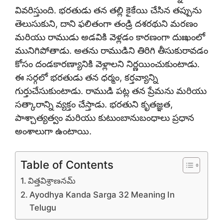
వివరిస్తుంది. భరతుడు తన తల్లి కైకేయి చేసిన తప్పును
తెలుసుకుని, దాని ఫలితంగా తండ్రి దశరథుని మరణం
మరియు రాముడు అడవికి వెళ్లడం కారణంగా దుఃఖంలో
మునిగిపోతాడు. అతను రాముడిని తిరిగి తీసుకురావడం
కోసం దండకారణ్యానికి వెళ్లాలని నిర్ణయించుకుంటాడు.
ఈ సర్గలో భరతుడు తన ధర్మం, కర్తవ్యాన్ని
గుర్తుచేసుకుంటాడు. రాముడి పట్ల తన ప్రేమను మరియు
సత్కారాన్ని వ్యక్తం చేస్తాడు. భరతుని కృతజ్ఞత,
పాశ్చాత్యత్వం మరియు కుటుంబానుబంధాలు ప్రధాన
అంశాలుగా ఉంటాయి.
Table of Contents
విత్తవిశ్రాణనమ్
Ayodhya Kanda Sarga 32 Meaning In
Telugu