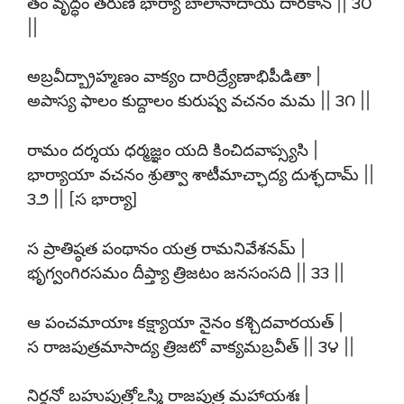
తం వృద్ధం తరుణీ భార్యా బాలానాదాయ దారకాన్ || ౩౦
||
అబ్రవీద్బ్రాహ్మణం వాక్యం దారిద్ర్యేణాభిపీడితా |
అపాస్య ఫాలం కుద్దాలం కురుష్వ వచనం మమ || ౩౧ ||
రామం దర్శయ ధర్మజ్ఞం యది కించిదవాప్స్యసి |
భార్యాయా వచనం శ్రుత్వా శాటీమాచ్ఛాద్య దుశ్ఛదామ్ ||
౩౨ || [స భార్యా]
స ప్రాతిష్ఠత పంథానం యత్ర రామనివేశనమ్ |
భృగ్వంగిరసమం దీప్త్యా త్రిజటం జనసంసది || ౩౩ ||
ఆ పంచమాయాః కక్ష్యాయా నైనం కశ్చిదవారయత్ |
స రాజపుత్రమాసాద్య త్రిజటో వాక్యమబ్రవీత్ || ౩౪ ||
నిర్ధనో బహుపుత్రోఽస్మి రాజపుత్ర మహాయశః |