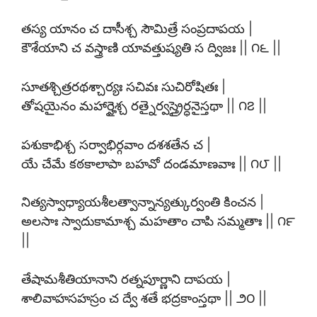
తస్య యానం చ దాసీశ్చ సౌమిత్రే సంప్రదాపయ |
కౌశేయాని చ వస్త్రాణి యావత్తుష్యతి స ద్విజః || ౧౬ ||
సూతశ్చిత్రరథశ్చార్యః సచివః సుచిరోషితః |
తోషయైనం మహార్హైశ్చ రత్నైర్వస్త్రైర్ధనైస్తథా || ౧౭ ||
పశుకాభిశ్చ సర్వాభిర్గవాం దశశతేన చ |
యే చేమే కఠకాలాపా బహవో దండమాణవాః || ౧౮ ||
నిత్యస్వాధ్యాయశీలత్వాన్నాన్యత్కుర్వంతి కించన |
అలసాః స్వాదుకామాశ్చ మహతాం చాపి సమ్మతాః || ౧౯
||
తేషామశీతియానాని రత్నపూర్ణాని దాపయ |
శాలివాహసహస్రం చ ద్వే శతే భద్రకాంస్తథా || ౨౦ ||