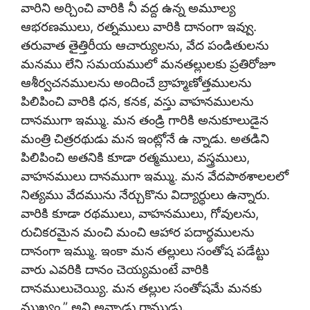
వారిని అర్చించి వారికి నీ వద్ద ఉన్న అమూల్య
ఆభరణములు, రత్నములు వారికి దానంగా ఇవ్వు.
తరువాత తైత్తిరీయ ఆచార్యులను, వేద పండితులను
మనము లేని సమయములో మనతల్లులకు ప్రతిరోజూ
ఆశీర్వచనములను అందించే బ్రాహ్మణోత్తములను
పిలిపించి వారికి ధన, కనక, వస్తు వాహనములను
దానముగా ఇమ్ము. మన తండ్రి గారికి అనుకూలుడైన
మంత్రి చిత్రరథుడు మన ఇంట్లోనే ఉ న్నాడు. అతడిని
పిలిపించి అతనికి కూడా రత్మములు, వస్త్రములు,
వాహనములు దానముగా ఇమ్ము. మన వేదపాఠశాలలలో
నిత్యము వేదమును నేర్చుకొను విద్యార్థులు ఉన్నారు.
వారికి కూడా రథములు, వాహనములు, గోవులను,
రుచికరమైన మంచి మంచి ఆహార పదార్థములను
దానంగా ఇమ్ము. ఇంకా మన తల్లులు సంతోష పడేట్టు
వారు ఎవరికి దానం చెయ్యమంటే వారికి
దానములుచెయ్యి. మన తల్లుల సంతోషమే మనకు
ముఖ్యం.” అని అన్నాడు రాముడు.