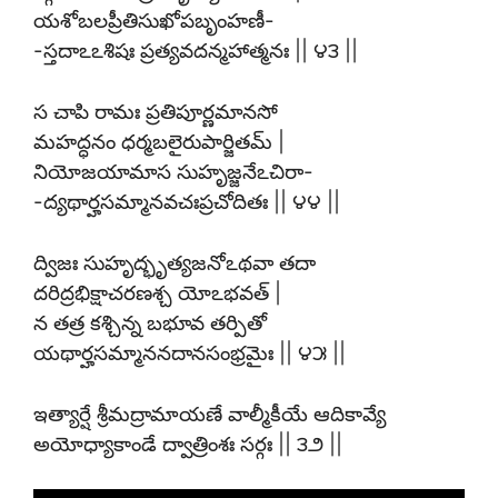
యశోబలప్రీతిసుఖోపబృంహణీ-
-స్తదాఽఽశిషః ప్రత్యవదన్మహాత్మనః || ౪౩ ||
స చాపి రామః ప్రతిపూర్ణమానసో
మహద్ధనం ధర్మబలైరుపార్జితమ్ |
నియోజయామాస సుహృజ్జనేఽచిరా-
-ద్యథార్హసమ్మానవచఃప్రచోదితః || ౪౪ ||
ద్విజః సుహృద్భృత్యజనోఽథవా తదా
దరిద్రభిక్షాచరణశ్చ యోఽభవత్ |
న తత్ర కశ్చిన్న బభూవ తర్పితో
యథార్హసమ్మాననదానసంభ్రమైః || ౪౫ ||
ఇత్యార్షే శ్రీమద్రామాయణే వాల్మీకీయే ఆదికావ్యే
అయోధ్యాకాండే ద్వాత్రింశః సర్గః || ౩౨ ||