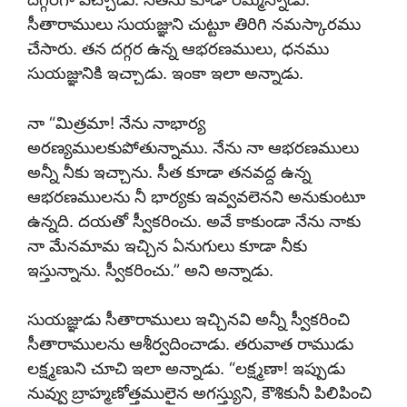
సీతారాములు సుయజ్ఞుని చుట్టూ తిరిగి నమస్కారము
చేసారు. తన దగ్గర ఉన్న ఆభరణములు, ధనము
సుయజ్ఞునికి ఇచ్చాడు. ఇంకా ఇలా అన్నాడు.
నా “మిత్రమా! నేను నాభార్య
అరణ్యములకుపోతున్నాము. నేను నా ఆభరణములు
అన్నీ నీకు ఇచ్చాను. సీత కూడా తనవద్ద ఉన్న
ఆభరణములను నీ భార్యకు ఇవ్వవలెనని అనుకుంటూ
ఉన్నది. దయతో స్వీకరించు. అవే కాకుండా నేను నాకు
నా మేనమామ ఇచ్చిన ఏనుగులు కూడా నీకు
ఇస్తున్నాను. స్వీకరించు.” అని అన్నాడు.
సుయజ్ఞుడు సీతారాములు ఇచ్చినవి అన్నీ స్వీకరించి
సీతారాములను ఆశీర్వదించాడు. తరువాత రాముడు
లక్ష్మణుని చూచి ఇలా అన్నాడు. “లక్ష్మణా! ఇప్పుడు
నువ్వు బ్రాహ్మణోత్తములైన అగస్త్యుని, కౌశికునీ పిలిపించి