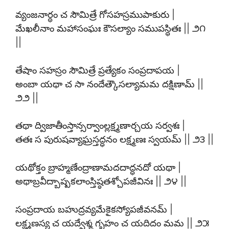
వ్యంజనార్థం చ సౌమిత్రే గోసహస్రముపాకురు |
మేఖలీనాం మహాసంఘః కౌసల్యాం సముపస్థితః || ౨౧
||
తేషాం సహస్రం సౌమిత్రే ప్రత్యేకం సంప్రదాపయ |
అంబా యథా చ సా నందేత్కౌసల్యామమ దక్షిణామ్ ||
౨౨ ||
తథా ద్విజాతీంస్తాన్సర్వాంల్లక్ష్మణార్చయ సర్వశః |
తతః స పురుషవ్యాఘ్రస్తద్ధనం లక్ష్మణః స్వయమ్ || ౨౩ ||
యథోక్తం బ్రాహ్మణేంద్రాణామదదాద్ధనదో యథా |
అథాబ్రవీద్బాష్పకలాంస్తిష్ఠతశ్చోపజీవినః || ౨౪ ||
సంప్రదాయ బహుద్రవ్యమేకైకస్యోపజీవనమ్ |
లక్ష్మణస్య చ యద్వేశ్మ గృహం చ యదిదం మమ || ౨౫