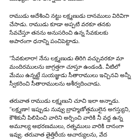
రాముడు ఆదేశించి నట్టు లక్ష్మణుడు దానములు విరివిగా
చేసాడు. రాముడు కూడా అప్పటి వరకూ తనకు
సేవచేస్తూ తనను అనుసరించి ఉన్న సేవకులకు
అపారంగా ధనాన్ని పంచిపెట్టాడు.
“సేవకులారా! నేను లక్ష్మణుడు తిరిగి వచ్చువరకూ మా
మందిరములను జాగ్రత్తగా చూస్తూ ఉండండి. వీటిలో
మేము ఉన్నట్టే సుయజ్ఞుడు సీతారాములు ఇచ్చినవి అన్నీ
స్వీకరించి సీతారాములను ఆశీర్వదించాడు.
తరువాత రాముడు లక్ష్మణుని చూచి ఇలా అన్నాడు.
“లక్ష్మణా! ఇప్పుడు నువ్వు బ్రాహ్మణోత్తములైన అగస్త్యుని,
కౌశికునీ పిలిపించి వారిని అర్చించి వారికి నీ వద్ద ఉన్న
అమూల్య ఆభరణములు, రత్నములు వారికి దానంగా
ఇవ్వు. తరువాత తైత్తిరీయ ఆచార్యులను, వేద