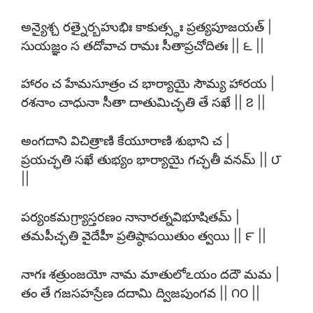
అన్యైశ్చ రత్నైర్బహుభిః కాకుత్స్థః ప్రత్యపూజయత్ |
సుయజ్ఞం స తదోవాచ రామః సీతాప్రచోదితః || ౬ ||
హారం చ హేమసూత్రం చ భార్యాయై సౌమ్య హారయ |
రశనాం చాధునా సీతా దాతుమిచ్ఛతి తే సఖే || ౭ ||
అంగదాని విచిత్రాణి కేయూరాణి శుభాని చ |
ప్రయచ్ఛతి సఖే తుభ్యం భార్యాయై గచ్ఛతీ వనమ్ || ౮
||
పర్యంకమగ్ర్యాస్తరణం నానారత్నవిభూషితమ్ |
తమపీచ్ఛతి వైదేహీ ప్రతిష్ఠాపయితుం త్వయి || ౯ ||
నాగః శత్రుంజయో నామ మాతులోఽయం దదౌ మమ |
తం తే గజసహస్రేణ దదామి ద్విజపుంగవ || ౧౦ ||