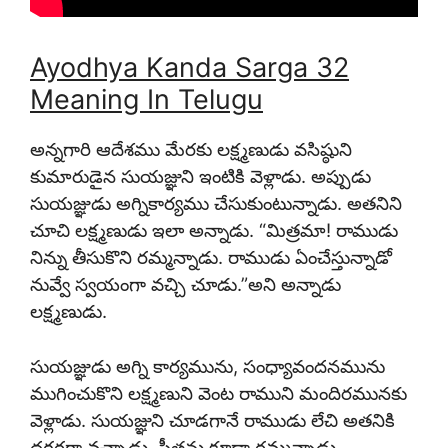
Ayodhya Kanda Sarga 32
Meaning In Telugu
అన్నగారి ఆదేశము మేరకు లక్ష్మణుడు వసిష్ఠుని
కుమారుడైన సుయజ్ఞుని ఇంటికి వెళ్లాడు. అప్పుడు
సుయజ్ఞుడు అగ్నికార్యము చేసుకుంటున్నాడు. అతనిని
చూచి లక్ష్మణుడు ఇలా అన్నాడు. “మిత్రమా! రాముడు
నిన్ను తీసుకొని రమ్మన్నాడు. రాముడు ఏంచేస్తున్నాడో
నువ్వే స్వయంగా వచ్చి చూడు.”అని అన్నాడు
లక్ష్మణుడు.
సుయజ్ఞుడు అగ్ని కార్యమును, సంధ్యావందనమును
ముగించుకొని లక్ష్మణుని వెంట రాముని మందిరమునకు
వెళ్లాడు. సుయజ్ఞుని చూడగానే రాముడు లేచి అతనికి
దగ్గరగా వచ్చాడు. సీతను కూడా రమ్మన్నాడు.