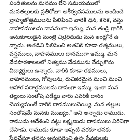
పండితులను మనము లేని సమయములో
మనతల్లులకు ప్రతిరోజూ ఆశీర్వచనములను అందించే
బ్రాహ్మణోత్తములను పిలిపించి వారికి ధన, కనక, వస్తు
వాహనములను దానముగా ఇమ్ము. మన తండ్రి గారికి
అనుకూలుడైన మంత్రి చిత్రరథుడు మన ఇంట్లోనే ఉ
న్నాడు. అతడిని పిలిపించి అతనికి కూడా రత్మములు,
వస్త్రములు, వాహనములు దానముగా ఇమ్ము. మన
వేదపాఠశాలలలో నిత్యము వేదమును నేర్చుకొను
విద్యార్థులు ఉన్నారు. వారికి కూడా రథములు,
వాహనములు, గోవులను, రుచికరమైన మంచి మంచి
ఆహార పదార్థములను దానంగా ఇమ్ము. ఇంకా మన
తల్లులు సంతోష పడేట్టు వారు ఎవరికి దానం
చెయ్యమంటే వారికి దానములుచెయ్యి. మన తల్లుల
సంతోషమే మనకు ముఖ్యం.” అని అన్నాడు రాముడు.
రాముడు ఆదేశించి నట్టు లక్ష్మణుడు దానములు విరివిగా
చేసాడు. రాముడు కూడా అప్పటి వరకూ తనకు
సేవచేస్తూ తనను అనుసరించి ఉన్న సేవకులకు