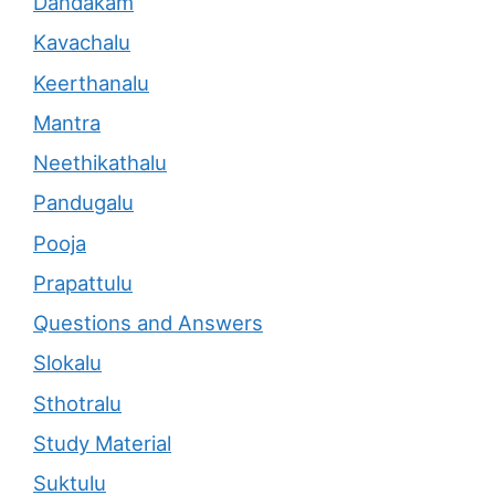
Dandakam
Kavachalu
Keerthanalu
Mantra
Neethikathalu
Pandugalu
Pooja
Prapattulu
Questions and Answers
Slokalu
Sthotralu
Study Material
Suktulu