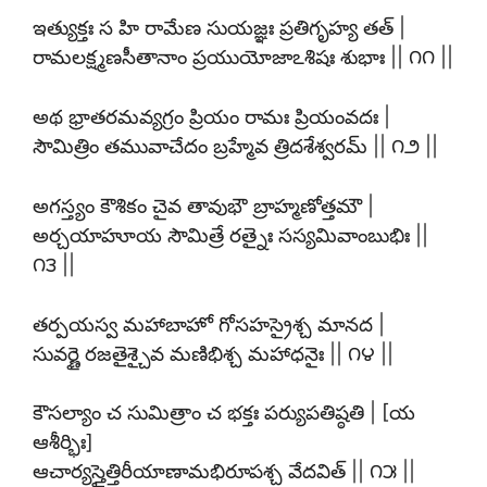
ఇత్యుక్తః స హి రామేణ సుయజ్ఞః ప్రతిగృహ్య తత్ |
రామలక్ష్మణసీతానాం ప్రయుయోజాఽశిషః శుభాః || ౧౧ ||
అథ భ్రాతరమవ్యగ్రం ప్రియం రామః ప్రియంవదః |
సౌమిత్రిం తమువాచేదం బ్రహ్మేవ త్రిదశేశ్వరమ్ || ౧౨ ||
అగస్త్యం కౌశికం చైవ తావుభౌ బ్రాహ్మణోత్తమౌ |
అర్చయాహూయ సౌమిత్రే రత్నైః సస్యమివాంబుభిః ||
౧౩ ||
తర్పయస్వ మహాబాహో గోసహస్రైశ్చ మానద |
సువర్ణై రజతైశ్చైవ మణిభిశ్చ మహాధనైః || ౧౪ ||
కౌసల్యాం చ సుమిత్రాం చ భక్తః పర్యుపతిష్ఠతి | [య
ఆశీర్భిః]
ఆచార్యస్తైత్తిరీయాణామభిరూపశ్చ వేదవిత్ || ౧౫ ||