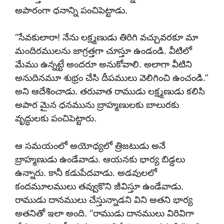
అపారంగా ధనాన్ని పంచిపెట్టాడు.
“సేవకులారా! నేను లక్ష్మణుడు తిరిగి వచ్చువరకూ మా
మందిరములను జాగ్రత్తగా చూస్తూ ఉండండి. వీటిలో
మేము ఉన్నట్టే అందరూ అనుకోవాలి. అలాగా వీటిని
అనుదినమూ శుభ్రం చేసి దీపములు వెలిగించి ఉంచండి.”
అని ఆదేశించాడు. తరువాత రాముడు లక్ష్మణుడు కలిసి
అపార మైన ధనమును బ్రాహ్మణులకు బాలురకు
వృద్ధులకు పంచిపెట్టారు.
ఆ సమయంలో అయోధ్యలో త్రిజటుడు అనే
బ్రాహ్మణుడు ఉండేవాడు. ఆయనకు భార్య బిడ్డలు
ఉన్నారు. కానీ కడుపేదవాడు. అడవులలో
కందమూలములు తవ్వుకొని జీవిస్తూ ఉండేవాడు.
రాముడు దానములు చేస్తున్నాడని విని అతని భార్య
అతనితో ఇలా అంది. “రాముడు దానములు విరివిగా