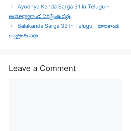
Ayodhya Kanda Sarga 31 in Telugu –
అయోధ్యాకాండ ఏకత్రింశః సర్గః
Balakanda Sarga 32 In Telugu – బాలకాండ
ద్వాత్రింశః సర్గః
Leave a Comment
Comment