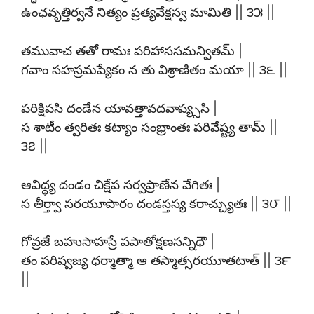
ఉంఛవృత్తిర్వనే నిత్యం ప్రత్యవేక్షస్వ మామితి || ౩౫ ||
తమువాచ తతో రామః పరిహాససమన్వితమ్ |
గవాం సహస్రమప్యేకం న తు విశ్రాణితం మయా || ౩౬ ||
పరిక్షిపసి దండేన యావత్తావదవాప్య్ససి |
స శాటీం త్వరితః కట్యాం సంభ్రాంతః పరివేష్ట్య తామ్ ||
౩౭ ||
ఆవిద్ధ్య దండం చిక్షేప సర్వప్రాణేన వేగితః |
స తీర్త్వా సరయూపారం దండస్తస్య కరాచ్చ్యుతః || ౩౮ ||
గోవ్రజే బహుసాహస్రే పపాతోక్షణసన్నిధౌ |
తం పరిష్వజ్య ధర్మాత్మా ఆ తస్మాత్సరయూతటాత్ || ౩౯
||