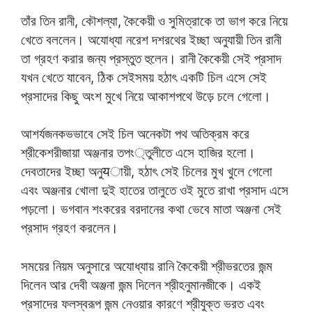
তাঁর তিন রানী, কৌশল্যা, কৈকেয়ী ও সুমিত্রাকে তা ভাগ করে নিয়ে
খেতে বললেন। অযোধ্যা নরেশ দশরথের ইচ্ছা অনুযায়ী তিন রানী
তা গ্রহণ করার জন্য প্রস্তুত হুলেন। রানী কৈকেয়ী সেই প্রসাদ
যখন খেতে যাবেন, ঠিক সেইসময় হঠাৎ একটি চিল এসে সেই
প্রসাদের কিছু অংশ মুখে নিয়ে আকাশপথে উড়ে চলে গেলো।
আশর্যজনকভভাবে সেই চিল অনেকটা পথ অতিক্রম করে
শ্রীকেশরীজায়া অঞ্জনার তপং্তুলীতে এসে হাজির হলো।
দেবতাদের ইচ্ছা অনুयায়ী, হঠাৎ সেই চিলের মুখ খুলে গেলো
এবং অঞ্জনার খোলা দুই হাতের তালুতে ওই মুতে রাখা প্রসাদ এসে
পড়লো। ভগবান শংকরের বরদানের কথা ভেবে মাতা অঞ্জনা সেই
প্রসাদ গ্রহণ করলেন।
সময়ের নিয়ম অনুসারে অযোধ্যায় রানি কৈকেয়ী শ্রীভরতের জন্ম
দিলেন আর দেবী অঞ্জনা জন্ম দিলেন শ্রীহনুমানজীকে। একই
প্রসাদের ফলস্বরূপ জন্ম নেওয়ার কারণে শ্রীযুক্ত ভরত এবং