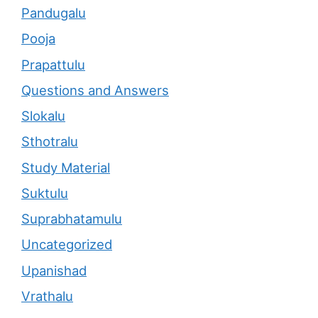
Pandugalu
Pooja
Prapattulu
Questions and Answers
Slokalu
Sthotralu
Study Material
Suktulu
Suprabhatamulu
Uncategorized
Upanishad
Vrathalu