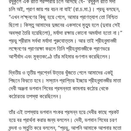
রঘুকুলে এক রীতি পরম্পরায় চলে আসছে যে- ‘রঘুকুল রীতি সদা
চলি অই, প্রাণ জায় পর বচন না যাই’ (রা.চ.মা.)। প্রভু বলছেন,
“এখন ল’ক্ষ্নণের কিছু হয়ে গেলে, আমার প্রাণত্যাগ তো নিশ্চিত
ছিলো। কিস্তু আমাদের দুজনের একসাথে মৃত্যু হলে (দুবার সেই
অবস্থা তৈরি হয়েছিলো), মর্যাদা রক্ষায় কোনো অমর্যাদা হতো না।”
প্রভু শ্রীরাম সর্বথা মর্যাদা পুরুযোত্তম। আর তাই শ্রীহনুমানজী
লক্ষ্নেণের প্রাণরক্ষা করলে তিনি শ্রীহনুমানজীকে প্রাণভরে
আশীর্বাদ এবং মুক্তকণ্ঠে তাঁর মহিমার গুণগান করেছিলেন।
দ্বিতীয় ও তৃতীয় প্রশ্নের্ন উত্তর থুঁজতে গেলে আমাদের একটু
পিছনে ফিরতে হবে। সস্তান প্রাপ্তির ইচ্ছায় শ্রীহনুমানজীর মাতা
দেবী অঞ্জনা ভগবান শিবের প্রসন্নতা কামনায় কঠোর থেকে
কঠোরতর তপস্যা করেছিলেন।
তাঁর এই তপস্যায় ভগবান শংকর প্রসন্ন হয়ে দেবীর কাছে প্রকট
হয়ে বর প্রার্থনা করার জন্য বললেন। দেবী, ভগবান শিবের চরণ
বন্দনা ও স্তুতি করে বললেন, “প্রভু, আপনি আমাকে আপনার মতো