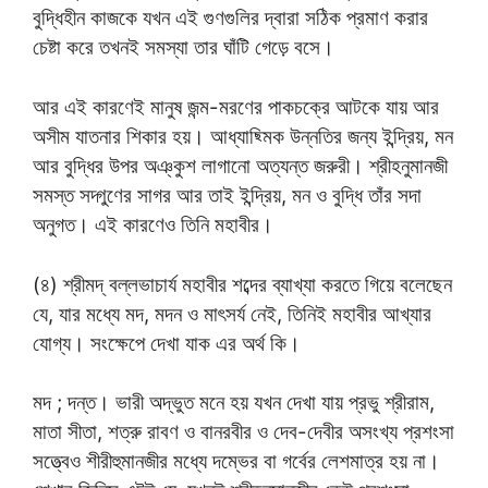
বুদ্ধিহীন কাজকে যখন এই গুণগুলির দ্বারা সঠিক প্রমাণ করার
চেষ্টা করে তখনই সমস্যা তার ঘাঁটি গেড়ে বসে।
আর এই কারণেই মানুষ জন্ম-মরণের পাকচক্রে আটকে যায় আর
অসীম যাতনার শিকার হয়। আধ্যাছ্মিক উন্নতির জন্য ইন্দ্রিয়, মন
আর বুদ্ধির উপর অঞ্কুশ লাগানো অত্যন্ত জরুরী। শ্রীহনুমানজী
সমস্ত সদ্গুণের সাগর আর তাই ইন্দ্রিয়, মন ও বুদ্ধি তাঁর সদা
অনুগত। এই কারণেও তিনি মহাবীর।
(৪) শ্রীমদ্ বল্লভাচার্য মহাবীর শব্দের ব্যাখ্যা করতে গিয়ে বলেছেন
যে, যার মধ্যে মদ, মদন ও মাৎসর্য নেই, তিনিই মহাবীর আখ্যার
যোগ্য। সংক্ষেপে দেখা যাক এর অর্থ কি।
মদ ; দন্ত। ভারী অদ্ভুত মনে হয় যখন দেখা যায় প্রভু শ্রীরাম,
মাতা সীতা, শত্রু রাবণ ও বানরবীর ও দেব-দেবীর অসংখ্য প্রশংসা
সত্ত্বেও শীরীহুমানজীর মধ্যে দম্ভের বা গর্বের লেশমাত্র হয় না।