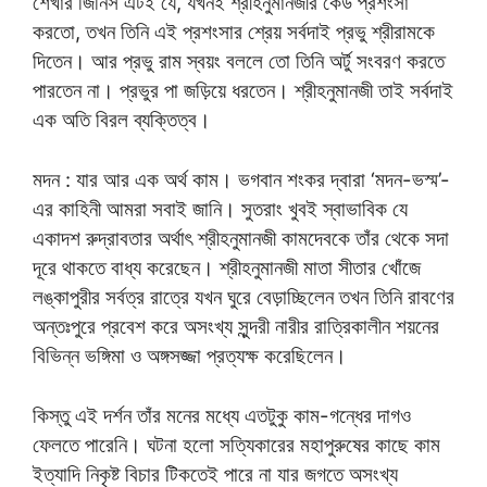
শেখার জিনিস এটই যে, যখনই শ্রীহনুমানজীর কেউ প্রশংসা
করতো, তখন তিনি এই প্রশংসার শ্রেয় সর্বদাই প্রভু শ্রীরামকে
দিতেন। আর প্রভু রাম স্বয়ং বললে তো তিনি অর্টু সংবরণ করতে
পারতেন না। প্রভুর পা জড়িয়ে ধরতেন। শ্রীহনুমানজী তাই সর্বদাই
এক অতি বিরল ব্যক্তিত্ব।
মদন : যার আর এক অর্থ কাম। ভগবান শংকর দ্বারা ‘মদন-ভস্ম’-
এর কাহিনী আমরা সবাই জানি। সুতরাং খুবই স্বাভাবিক যে
একাদশ রুদ্রাবতার অর্থাৎ শ্রীহনুমানজী কামদেবকে তাঁর থেকে সদা
দূরে থাকতে বাধ্য করেছেন। শ্রীহনুমানজী মাতা সীতার খোঁজে
লঙ্কাপুরীর সর্বত্র রাত্রে যখন ঘুরে বেড়াচ্ছিলেন তখন তিনি রাবণের
অন্তঃপুরে প্রবেশ করে অসংখ্য সুন্দরী নারীর রাত্রিকালীন শয়নের
বিভিন্ন ভঙ্গিমা ও অঙ্গসজ্জা প্রত্যক্ষ করেছিলেন।
কিস্তু এই দর্শন তাঁর মনের মধ্যে এতটুকু কাম-গন্ধের দাগও
ফেলতে পারেনি। ঘটনা হলো সত্যিকারের মহাপুরুষের কাছে কাম
ইত্যাদি নিকৃষ্ট বিচার টিকতেই পারে না যার জগতে অসংখ্য