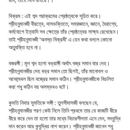
রাম, তাহে বিধি রহিয়ে।।”
বিক্রম : এই শব্দ পরাক্রমের শ্রেষ্ঠত্বকে সূচিত করে।
শ্রীহনুমানজী বীরত্বে, দাসভক্তিতে, সময়জ্ঞানে, জ্ঞানে, বৈরাগ্যে,
কর্মযোগে ইত্যাদি সব ক্ষেত্রে তাঁর শ্রেষ্ঠত্বের সাক্ষ্য রেখেছেন।
তাই শ্রীহনুমানজী ‘অনস্ত বিক্রমী’ এ হেন কথা বললে কোনো
অত্যুক্তি হবে না।
বজরঙ্গী : মূল শব্দ হলো বভ্রাঙ্গী অর্থাৎ বজ্র সমান যার দেহ।
শ্রীহনুমানজীর দেহ বভ্র সমান তো ছিলই, তাঁর মানোবল ও
আআ্মবল ছিল বজ্রের সমান কঠিন। শ্রীহনুমানজীকে বিচলিত
করা শধু কঠিন নয় অসম্ভবও বটে।
কুমতি নিবার সুমতিকে সঙ্গী : তুলসীদাসজী বলছেন যে,
শ্রীহনুমানজীর শরণ কেউ নিলে তিনি প্রথমে তার যে কাজটি ধীরে
ধীরে করে দেন তা হলো তার মধ্যে বিচারশীলতা এনে দেন, সদ্বুদ্ধি
দান করেন আর কুবুদ্ধির নাশ করেন। শ্রীহনুমানজী জানেন শধু