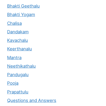
Bhakti Geethalu
Bhakti Yogam
Chalisa
Dandakam
Kavachalu
Keerthanalu
Mantra
Neethikathalu
Pandugalu
Pooja
Prapattulu
Questions and Answers