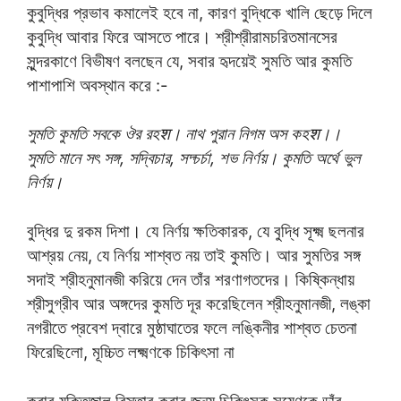
কুবুদ্ধির প্রভাব কমালেই হবে না, কারণ বুদ্ধিকে খালি ছেড়ে দিলে
কুবুদ্ধি আবার ফিরে আসতে পারে। শ্রীশ্রীরামচরিতমানসের
সুন্দরকাণে বিভীষণ বলছেন যে, সবার হৃদয়েই সুমতি আর কুমতি
পাশাপাশি অবস্থান করে :-
সুমতি কুমতি সবকে ঔর রহश। নাথ পুরান নিগম অস কহश।।
সুমতি মানে সৎ সঙ্গ, সদ্বিচার, সদ্চর্চা, শভ নির্ণয়। কুমতি অর্থে ভুল
নির্ণয়।
বুদ্ধির দু রকম দিশা। যে নির্ণয় ক্ষতিকারক, যে বুদ্ধি সূক্ষ্ম ছলনার
আশ্রয় নেয়, যে নির্ণয় শাশ্বত নয় তাই কুমতি। আর সুমতির সঙ্গ
সদাই শ্রীহনুমানজী করিয়ে দেন তাঁর শরণাগতদের। কিষ্কিন্ধায়
শ্রীসুগ্রীব আর অঙ্গদের কুমতি দূর করেছিলেন শ্রীহনুমানজী, লঙ্কা
নগরীতে প্রবেশ দ্বারে মুষ্ঠাঘাতের ফলে লঙ্কিনীর শাশ্বত চেতনা
ফিরেছিলো, মূচ্চিত লক্ষ্মণকে চিকিৎসা না
করার যুক্তিজাল বিস্তার করার জন্য চিকিৎসক সুযেণকে ডাঁর