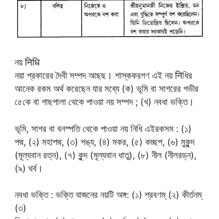
নয় निधि
নয়া প্রকারের দৈবী সম্পদ আছছ। শাস্ককরগণ এই নয় निধির
আনেক রকম অর্থ করেছেন যার মব্যে (ক) ভূমি বা সাগরের গভীর
৫েকে বা গাছপালা থেকে পাওয়া নয় সম্পদ ; (খ) নবধা ভক্তি।
ভূমি, সাগর বা বনস্পতি থেকে পাওয়া নয় নিধি এইরকসম : (১)
পদ্ম, (২) মহাপদ্ম, (৩) শঙ্য, (৪) মকর, (৫) কচ্ছপ, (৬) মুকুন্দ
(মূল্যবান রত্ন), (৭) কুন্দ (মূল্যবান ধাতু), (৮) নীল (নীলরড্ন),
(৯) থর্ব।
নবধা ভক্তি : ভক্তি যাজনের নয়টি অঙ্গ: (১) শ্রবণম্ (২) কীর্তনম্
(৩)