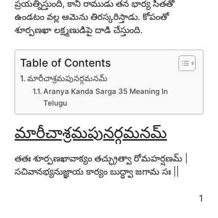
ప్రయత్నిస్తుంది, కానీ రాముడు తన భార్య సీతతో
ఉండటం వల్ల ఆమెను తిరస్కరిస్తాడు. కోపంతో
శూర్పణఖా లక్ష్మణుడిపై దాడి చేస్తుంది.
Table of Contents
మారీచాశ్రమపునర్గమనమ్
Aranya Kanda Sarga 35 Meaning In
Telugu
మారీచాశ్రమపునర్గమనమ్
తతః శూర్పణఖావాక్యం తచ్ఛ్రుత్వా రోమహర్షణమ్ |
సచివానభ్యనుజ్ఞాయ కార్యం బుద్ధ్వా జగామ సః ||
1