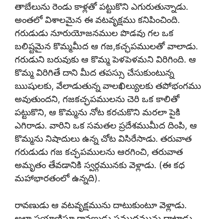
తాబేలును రెండు కాళ్లతో పట్టుకొని ఎగురుతున్నాడు.
అంతలో విశాలమైన ఈ వటవృక్షము కనిపించింది.
గరుడుడు నూరుయోజనముల పొడవు గల ఒక
బలిష్టమైన కొమ్మమీద ఆ గజ,కచ్ఛపములతో వాలాడు.
గరుడుని బరువుకు ఆ కొమ్మ పెళపెళమని విరిగింది. ఆ
కొమ్మ విరిగితే దాని మీద తపస్సు చేసుకుంటున్న
ఋషులకు, వేలాడుతున్న వాలఖిల్యులకు తపోభంగము
అవుతుందని, గజకచ్ఛపములను చెరి ఒక కాలితో
పట్టుకొని, ఆ కొమ్మను నోట కరచుకొని మరలా పైకి
ఎగిరాడు. వారిని ఒక సమతల ప్రదేశముమీద దింపి, ఆ
కొమ్మను నిషాదులు ఉన్న చోట విసిరేసాడు. తరువాత
గరుడుడు గజ కచ్ఛపములను ఆరగించి, తరువాత
అమృతం తేవడానికి స్వర్గమునకు వెళ్లాడు. (ఈ కధ
మహాభారతంలో ఉన్నది).
రావణుడు ఆ వటవృక్షమును దాటుకుంటూ వెళ్లాడు.
అలా ప్రయాణిస్తూ రావణుడు సముద్రమును దాటాడు.