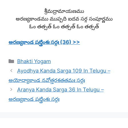
శ్రీమద్రామాయణము
అరణ్యకాండము ముప్పది ఐదవ సర్గ సంపూర్ణము
ఓం తత్సత్ ఓం తత్సత్ ఓం తత్సత్
అరణ్యకాండ షట్త్రింశః సర్గః (36) >>
Categories
Bhakti Yogam
Ayodhya Kanda Sarga 109 In Telugu –
అయోధ్యాకాండ నవోత్తరశతతమః సర్గః
Aranya Kanda Sarga 36 In Telugu –
అరణ్యకాండ షట్త్రింశః సర్గః