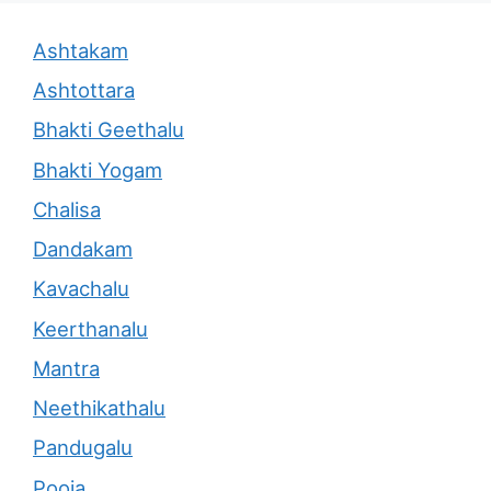
Ashtakam
Ashtottara
Bhakti Geethalu
Bhakti Yogam
Chalisa
Dandakam
Kavachalu
Keerthanalu
Mantra
Neethikathalu
Pandugalu
Pooja