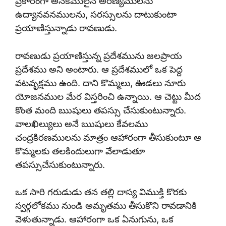
ప్రకారంగా అనేకములైన అరణ్యములను
ఉద్యానవనములను, సరస్సులను దాటుకుంటా
ప్రయాణిస్తున్నాడు రావణుడు.
రావణుడు ప్రయాణిస్తున్న ప్రదేశమును జలప్రాయ
ప్రదేశము అని అంటారు. ఆ ప్రదేశములో ఒక పెద్ద
వటవృక్షము ఉంది. దాని కొమ్మలు, ఊడలు నూరు
యోజనముల మేర విస్తరించి ఉన్నాయి. ఆ చెట్టు మీద
కొంత మంది ఋషులు తపస్సు చేసుకుంటున్నారు.
వాలఖిల్యులు అనే ఋషులు కేవలము
చంద్రకిరణములను మాత్రం ఆహారంగా తీసుకుంటూ ఆ
కొమ్మలకు తలకిందులుగా వేలాడుతూ
తపస్సుచేసుకుంటున్నారు.
ఒక సారి గరుడుడు తన తల్లి దాస్య విముక్తి కొరకు
స్వర్గలోకము నుండి అమృతము తీసుకొని రావడానికి
వెళుతున్నాడు. ఆహారంగా ఒక ఏనుగును, ఒక