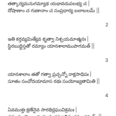
తత్కార్యమనుగమ్యాథ యథావదుపలభ్య చ |
దోషాణాం చ గుణానాం చ సంప్రధార్య బలాబలమ్ ||
2
ఇతి కర్తవ్యమిత్యేవ కృత్వా నిశ్చయమాత్మనః |
స్థిరబుద్ధిస్తతో రమ్యాం యానశాలాముపాగమత్ ||
3
యానశాలాం తతో గత్వా ప్రచ్ఛన్నో రాక్షసాధిపః |
సూతం సంచోదయామాస రథః సంయోజ్యతామితి ||
4
ఏవముక్తః క్షణేనైవ సారథిర్లఘువిక్రమః |