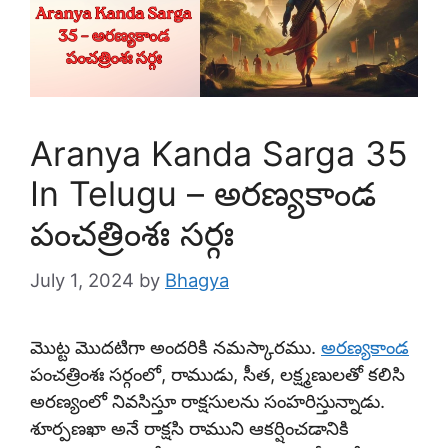
Aranya Kanda Sarga 35
In Telugu – అరణ్యకాండ
పంచత్రింశః సర్గః
July 1, 2024
by
Bhagya
మొట్ట మొదటిగా అందరికి నమస్కారము.
అరణ్యకాండ
పంచత్రింశః సర్గంలో, రాముడు, సీత, లక్ష్మణులతో కలిసి
అరణ్యంలో నివసిస్తూ రాక్షసులను సంహరిస్తున్నాడు.
శూర్పణఖా అనే రాక్షసి రాముని ఆకర్షించడానికి