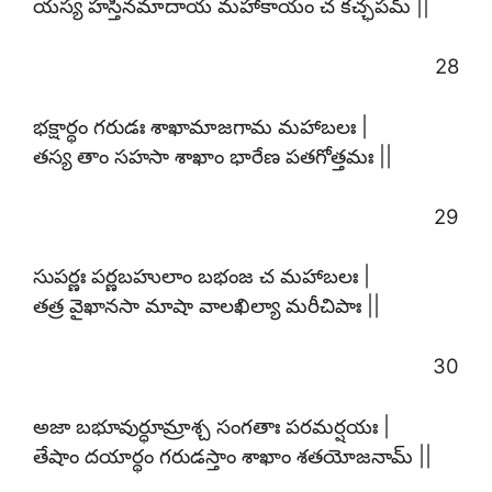
యస్య హస్తినమాదాయ మహాకాయం చ కచ్ఛపమ్ ||
28
భక్షార్థం గరుడః శాఖామాజగామ మహాబలః |
తస్య తాం సహసా శాఖాం భారేణ పతగోత్తమః ||
29
సుపర్ణః పర్ణబహులాం బభంజ చ మహాబలః |
తత్ర వైఖానసా మాషా వాలఖిల్యా మరీచిపాః ||
30
అజా బభూవుర్ధూమ్రాశ్చ సంగతాః పరమర్షయః |
తేషాం దయార్థం గరుడస్తాం శాఖాం శతయోజనామ్ ||