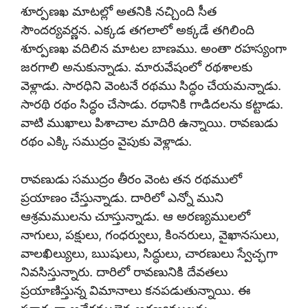
శూర్పణఖ మాటల్లో అతనికి నచ్చింది సీత
సౌందర్యవర్ణన. ఎక్కడ తగలాలో అక్కడే తగిలింది
శూర్పణఖ వదిలిన మాటల బాణము. అంతా రహస్యంగా
జరగాలి అనుకున్నాడు. మారువేషంలో రథశాలకు
వెళ్లాడు. సారధిని వెంటనే రథము సిద్ధం చేయమన్నాడు.
సారథి రథం సిద్ధం చేసాడు. రథానికి గాడిదలను కట్టాడు.
వాటి ముఖాలు పిశాచాల మాదిరి ఉన్నాయి. రావణుడు
రథం ఎక్కి సముద్రం వైపుకు వెళ్లాడు.
రావణుడు సముద్రం తీరం వెంట తన రథములో
ప్రయాణం చేస్తున్నాడు. దారిలో ఎన్నో ముని
ఆశ్రమములను చూస్తున్నాడు. ఆ అరణ్యములలో
నాగులు, పక్షులు, గంధర్వులు, కింనరులు, వైఖానసులు,
వాలఖిల్యులు, ఋషులు, సిద్ధులు, చారణులు స్వేచ్ఛగా
నివసిస్తున్నారు. దారిలో రావణునికి దేవతలు
ప్రయాణిస్తున్న విమానాలు కనపడుతున్నాయి. ఈ