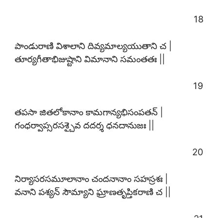
18
పాండురాణి విశాలాని దివ్యమాల్యయుతాని చ |
తూర్యగీతాభిజుష్టాని విమానాని సమంతతః ||
19
తపసా జితలోకానాం కామగాన్యభిసంపతన్ |
గంధర్వాప్సరసశ్చైవ దదర్శ ధనదానుజః ||
20
నిర్యాసరసమూలానాం చందనానాం సహస్రశః |
వనాని పశ్యన్ సౌమ్యాని ఘ్రాణతృప్తికరాణి చ ||