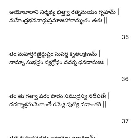
అయోజాలాని నిర్మథ్య భిత్త్వా రత్నమయం గృహమ్ |
మహేంద్రభవనాద్గుప్తమాజహారామృతం తతః ||
35
తం మహర్షిగణైర్జుష్టం సుపర్ణ కృతలక్షణమ్ |
నామ్నా సుభద్రం న్యగ్రోధం దదర్శ ధనదానుజః ||
36
తం తు గత్వా పరం పారం సముద్రస్య నదీపతేః |
దదర్శాశ్రమమేకాంతే రమ్యే పుణ్యే వనాంతరే ||
37
తత్ర కృష్ణాజినధరం జటావల్కలధారిణమ్ |