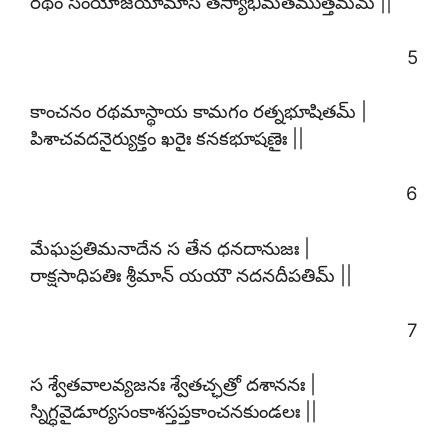
రథం సంయోజయామాస తస్యాభిమతముత్తమమ్ ||
5
కాంచనం రథమాస్థాయ కామగం రత్నభూషితమ్ |
పిశాచవదనైర్యుక్తం ఖరైః కనకభూషణైః ||
6
మేఘప్రతిమనాదేన స తేన ధనదానుజః |
రాక్షసాధిపతిః శ్రీమాన్ యయౌ నదనదీపతిమ్ ||
7
స శ్వేతవాలవ్యజనః శ్వేతచ్ఛత్రో దశాననః |
స్నిగ్ధవైడూర్యసంకాశస్తప్తకాంచనకుండలః ||