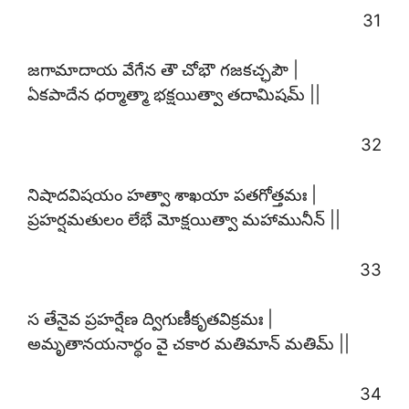
31
జగామాదాయ వేగేన తౌ చోభౌ గజకచ్ఛపౌ |
ఏకపాదేన ధర్మాత్మా భక్షయిత్వా తదామిషమ్ ||
32
నిషాదవిషయం హత్వా శాఖయా పతగోత్తమః |
ప్రహర్షమతులం లేభే మోక్షయిత్వా మహామునీన్ ||
33
స తేనైవ ప్రహర్షేణ ద్విగుణీకృతవిక్రమః |
అమృతానయనార్థం వై చకార మతిమాన్ మతిమ్ ||
34