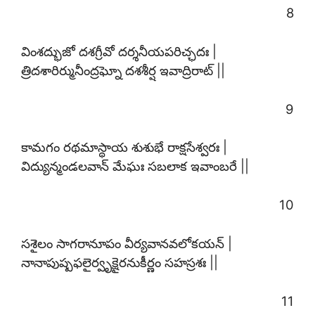
8
వింశద్భుజో దశగ్రీవో దర్శనీయపరిచ్ఛదః |
త్రిదశారిర్మునీంద్రఘ్నో దశశీర్ష ఇవాద్రిరాట్ ||
9
కామగం రథమాస్థాయ శుశుభే రాక్షసేశ్వరః |
విద్యున్మండలవాన్ మేఘః సబలాక ఇవాంబరే ||
10
సశైలం సాగరానూపం వీర్యవానవలోకయన్ |
నానాపుష్పఫలైర్వృక్షైరనుకీర్ణం సహస్రశః ||
11