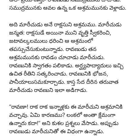
సముద్రమునకు ఆవల ఉన్న ఒక ఆశ్రమమునకు వెళ్లాడు.
అది మారీచుడు అనే రాక్షసుని ఆశ్రమము. మారీచుడు
జన్మత: రాక్షసుడే అయినా ముని వృత్తి స్వీకరించి,
జటావల్కలములు ధరించి ఆ ఆశ్రమంలో
తపస్సుచేసుకుంటున్నాడు. రావణుడు తన
ఆశ్రమమునకు రావడం చూచాడు మారీచుడు.
రావణునికి స్వాగతం పలికాడు. అర్ఘ్యపాద్యాదులు ఇచ్చి
ఉచిత రీతిని సత్కరించాడు. రావణునికి భోజన,
పానీయాలుసమకూర్చాడు. కాస్త సేద దీరిన తరువాత
మారీచుడు రావణుని ఇలా అడిగాడు.
“రావణా! రాక రాక ఇన్నాళ్లకు ఈ మారీచుని ఆశ్రమానికి
వచ్చావు. ఏమి కారణము? లంకలో అంతా క్షేమంగా
ఉన్నారు కదా!” అని కుశల ప్రశ్నలు వేసాడు. అప్పుడు
రావణుడు మారీచునితో ఈ విధంగా ఉన్నాడు.