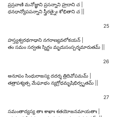
ప్రస్రవాణి మనోజ్ఞాని ప్రసన్నాని హ్రదాని చ |
ధనధాన్యోపపన్నాని స్త్రీరత్నైః శోభితాని చ ||
25
హస్త్యశ్వరథగాఢాని నగరాణ్యవలోకయన్ |
తం సమం సర్వతః స్నిగ్ధం మృదుసంస్పర్శమారుతమ్ ||
26
అనూపం సింధురాజస్య దదర్శ త్రిదివోపమమ్ |
తత్రాపశ్యత్స మేఘాభం న్యగ్రోధమృషిభిర్వృతమ్ ||
27
సమంతాద్యస్య తాః శాఖాః శతయోజనమాయతాః |