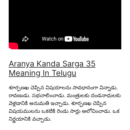
Aranya Kanda Sarga 35
Meaning In Telugu
శూర్పణఖ చెప్పిన విషయాలను సావధానంగా విన్నాడు.
రావణుడు. సభచాలించాడు. మంత్రులకు దండనాధులకు
వెళ్లడానికి అనుమతి ఇచ్చాడు. శూర్పణఖ చెప్పిన
విషయములను ఒకటికి రెండు సార్లు ఆలోచించాడు. ఒక
నిర్ణయానికి వచ్చాడు.