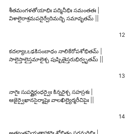
శీతమంగళతోయాభిః పద్మినీభిః సమంతతః |
విశాలైరాశ్రమపదైర్వేదిమద్భి సమావృతమ్ ||
12
కదల్యాఽఽఢకిసంబాధం నాలికేరోపశోభితమ్ |
సాలైస్తాలైస్తమాలైశ్చ పుష్పితైస్తరుభిర్వృతమ్ ||
13
నాగైః సుపర్ణైర్గంధర్వైః కిన్నరైశ్చ సహస్రశః |
ఆజైర్వైఖానసైర్మాషైః వాలఖిల్యైర్మరీచిపైః ||
14
అత్యంతనియతాహారైః శోభితం పరమర్షిభిః |