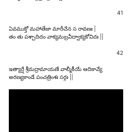
41
ఏవముక్తో మహాతేజా మారీచేన స రావణః |
తం తు పశ్చాదిదం వాక్యమబ్రవీద్వాక్యకోవిదః ||
42
ఇత్యార్షే శ్రీమద్రామాయణే వాల్మీకీయే ఆదికావ్యే
అరణ్యకాండే పంచత్రింశః సర్గః ||