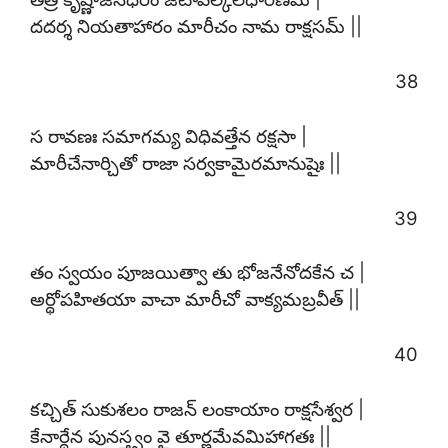
దదర్శ నియతాహారం మారీచం నామ రాక్షసమ్ ||
38
స రావణః సమాగమ్య విధివత్తేన రక్షసా |
మారీచేనార్చితో రాజా సర్వకామైరమానుషైః ||
39
తం స్వయం పూజయిత్వా తు భోజనేనోదకేన చ |
అర్థోపహితయా వాచా మారీచో వాక్యమబ్రవీత్ ||
40
కచ్చిత్ సుకుశలం రాజన్ లంకాయాం రాక్షసేశ్వర |
కేనార్థేన పునస్త్వం వై తూర్ణమేవమిహాగతః ||