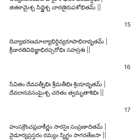
జితకామైశ్చ సిద్ధైశ్చ చారణైరుపశోభితమ్ ||
15
దివ్యాభరణమాల్యాభిర్దివ్యరూపాభిరావృతమ్ |
క్రీడారతివిధిజ్ఞాభిరప్సరోభిః సహస్రశః ||
16
సేవితం దేవపత్నీభిః శ్రీమతీభిః శ్రియావృతమ్ |
దేవదానవసంఘైశ్చ చరితం త్వమృతాశిభిః ||
17
హంసక్రౌంచప్లవాకీర్ణం సారసైః సంప్రణాదితమ్ |
వైడూర్యప్రస్తరం రమ్యం స్నిగ్ధం సాగరతేజసా ||