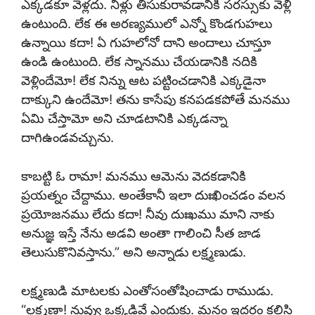
ఎక్కడకూ వెళ్లదు. నీళ్లు తీసుకురావడానికి సరస్సుకు వెళ్లి
ఉంటుంది. లేక ఈ అరణ్యములో ఎన్నో కొండగుహలు
ఉన్నాయి కదా! ఏ గుహలోనో దాని అందాలు చూస్తూ
ఉండి ఉంటుంది. లేక స్నానము చేయడానికి నదికి
వెళ్లిందేమో! లేక నిన్ను ఆట పట్టించడానికి ఎక్కడైనా
దాక్కుని ఉందేమో! తను కాసేపు కనపడకపోతే మనము
ఏమి చేస్తామో అని చూడటానికి ఎక్కడన్నా
దాగిఉండవచ్చును.
కాబట్టి ఓ రామా! మనము ఆమెను వెదకడానికి
ప్రయత్నం చేద్దాము. అంతేకానీ ఇలా దుఃఖించడం వలన
ప్రయోజనము లేదు కదా! నీవు దుఃఖము మాని నాకు
అనుజ్ఞ ఇస్తే నేను అడవి అంతా గాలించి సీత జాడ
తెలుసుకొనివస్తాను.” అని అన్నాడు లక్ష్మణుడు.
లక్ష్మణుడి మాటలకు ఎంతోసంతోషించాడు రాముడు.
“లక్ష్మణా! నువ్వు ఒక్కడివే ఎందుకు. మనం ఇద్దరం కలిసి