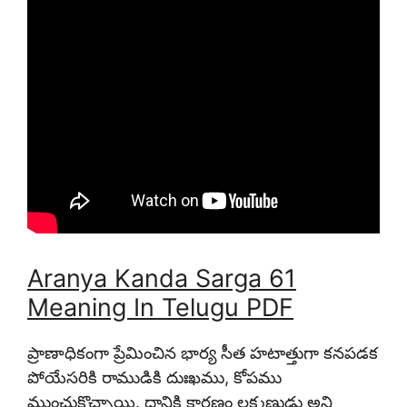
Aranya Kanda Sarga 61
Meaning In Telugu PDF
ప్రాణాధికంగా ప్రేమించిన భార్య సీత హటాత్తుగా కనపడక
పోయేసరికి రాముడికి దుఃఖము, కోపము
ముంచుకొచ్చాయి. దానికి కారణం లక్ష్మణుడు అని