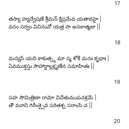
17
తస్యా హ్యన్వేషణే శ్రీమన్ క్షిప్రమేవ యతావహై |
వనం సర్వం విచినువో యత్ర సా జనకాత్మజా ||
18
మన్యసే యది కాకుత్స్థ మా స్మ శోకే మనః కృథాః |
ఏవముక్తస్తు సౌహార్దాల్లక్ష్మణేన సమాహితః ||
19
సహ సౌమిత్రిణా రామో విచేతుముపచక్రమే |
తౌ వనాని గిరీంశ్చైవ సరితశ్చ సరాంసి చ ||
20