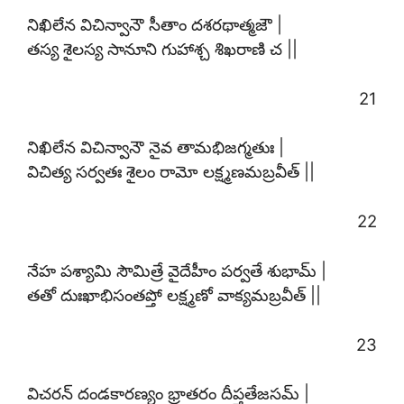
నిఖిలేన విచిన్వానౌ సీతాం దశరథాత్మజౌ |
తస్య శైలస్య సానూని గుహాశ్చ శిఖరాణి చ ||
21
నిఖిలేన విచిన్వానౌ నైవ తామభిజగ్మతుః |
విచిత్య సర్వతః శైలం రామో లక్ష్మణమబ్రవీత్ ||
22
నేహ పశ్యామి సౌమిత్రే వైదేహీం పర్వతే శుభామ్ |
తతో దుఃఖాభిసంతప్తో లక్ష్మణో వాక్యమబ్రవీత్ ||
23
విచరన్ దండకారణ్యం భ్రాతరం దీప్తతేజసమ్ |