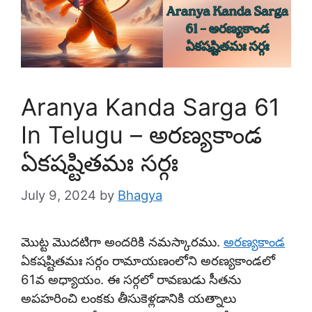
Aranya Kanda Sarga 61
In Telugu – అరణ్యకాండ
ఏకషష్టితమః సర్గః
July 9, 2024
by
Bhagya
మొట్ట మొదటిగా అందరికి నమస్కారము.
అరణ్యకాండ
ఏకషష్టితమః సర్గం రామాయణంలోని అరణ్యకాండలో
61వ అధ్యాయం. ఈ సర్గలో రావణుడు సీతను
అపహరించి లంకకు తీసుకెళ్లడానికి యత్నాలు