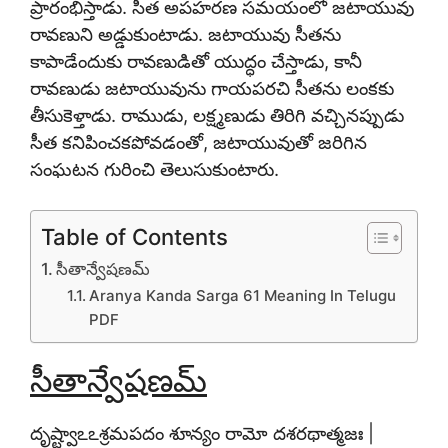
ప్రారంభిస్తాడు. సీత అపహరణ సమయంలో జటాయువు
రావణుని అడ్డుకుంటాడు. జటాయువు సీతను
కాపాడేందుకు రావణుడితో యుద్ధం చేస్తాడు, కానీ
రావణుడు జటాయువును గాయపరచి సీతను లంకకు
తీసుకెళ్తాడు. రాముడు, లక్ష్మణుడు తిరిగి వచ్చినప్పుడు
సీత కనిపించకపోవడంతో, జటాయువుతో జరిగిన
సంఘటన గురించి తెలుసుకుంటారు.
Table of Contents
సీతాన్వేషణమ్
Aranya Kanda Sarga 61 Meaning In Telugu
PDF
సీతాన్వేషణమ్
దృష్ట్వాఽఽశ్రమపదం శూన్యం రామో దశరథాత్మజః |