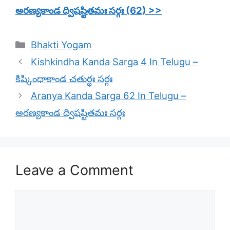
అరణ్యకాండ ద్విషష్టితమః సర్గః (62) >>
Categories
Bhakti Yogam
Kishkindha Kanda Sarga 4 In Telugu –
కిష్కింధాకాండ చతుర్థః సర్గః
Aranya Kanda Sarga 62 In Telugu –
అరణ్యకాండ ద్విషష్టితమః సర్గః
Leave a Comment
Comment