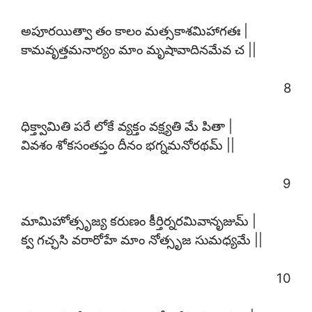
అపూరయిత్వా తం కాలం మత్సకాశమిహాగతః |
కామవృత్తమనార్యం మాం మృషావాదినమేవ చ ||
8
ధిక్త్వామితి పరే లోకే వ్యక్తం వక్ష్యతి మే పితా |
వివశం శోకసంతప్తం దీనం భగ్నమనోరథమ్ ||
9
మామిహోత్సృజ్య కరుణం కీర్తిర్నరమివానృజుమ్ |
క్వ గచ్ఛసి వరారోహే మాం నోత్సృజ సుమధ్యమే ||
10