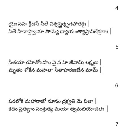
4
యైః సహ క్రీడసే సీతే విశ్వస్తైర్మృగపోతకైః |
ఏతే హీనాస్త్వాయా సౌమ్యే ధ్యాయంత్యాస్రావిలేక్షణాః ||
5
సీతయా రహితోఽహం వై న హి జీవామి లక్ష్మణ |
మృతం శోకేన మహతా సీతాహరణజేన మామ్ ||
6
పరలోకే మహారాజో నూనం ద్రక్ష్యతి మే పితా |
కథం ప్రతిజ్ఞాం సంశ్రుత్య మయా త్వమభియోజితః ||
7