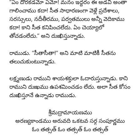
“ఏం దొరకడమో ఏమో! మనం ఇద్దరం ఈ అడవి అంతా
గాలించాము కదా! సీత సాధారణంగా వెళ్లే ప్రదేశాలు,
సరస్సులు, నదీతీరము, పర్వతములు అన్నీ వెదికాము
కదా! కాని సీత కనిపించలేదు. ఏం చెయ్యాలో
తోచడంలేదు.” అని దుఃఖిస్తున్నాడు.
రాముడు. “సీతాసీతా!” అని మాటి మాటికీ సీతను
తలుచుకుంటున్నాడు.
లక్ష్మణుడు రాముని శాయశక్తులా ఓదారుస్తున్నాడు. కాని
రాముని దుఃఖము ఉపశమించడం లేదు. అలా సీత కోసం
దుఃఖిస్తూనే ఉన్నాడు రాముడు.
శ్రీమద్రామాయణము
అరణ్యకాండము అరువది ఒకటవ సర్గ సంపూర్ణము
ఓం తత్సత్ ఓం తత్సత్ ఓం తత్సత్