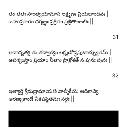
తం తతః సాంత్వయామాస లక్ష్మణః ప్రియబాంధవః |
బహుప్రకారం ధర్మజ్ఞః ప్రశ్రితం ప్రశ్రితాంజలిః ||
31
అనాదృత్య తు తద్వాక్యం లక్ష్మణోష్ఠపుటాచ్చ్యుతమ్ |
అపశ్యంస్తాం ప్రియాం సీతాం ప్రాక్రోశత్ స పునః పునః ||
32
ఇత్యార్షే శ్రీమద్రామాయణే వాల్మీకీయే ఆదికావ్యే
అరణ్యకాండే ఏకషష్టితమః సర్గః ||