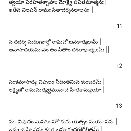
త్వయా విరహితశ్చాహం మోక్ష్యే జీవితమాత్మనః |
ఇతీవ విలపన్ రామః సీతాదర్శనలాలసః ||
11
న దదర్శ సుదుఃఖార్తో రాఘవో జనకాత్మజామ్ |
అనాసాదయమానం తం సీతాం దశరాథాత్మజమ్ ||
12
పంకమాసాద్య విపులం సీదంతమివ కుంజరమ్ |
లక్ష్మణో రామమత్యర్థమువాచ హితకామ్యయా ||
13
మా విషాదం మహాబాహో కురు యత్నం మయా సహ |
ఇదం చ హి వనం శూర బహుకందరశోభితమ్ ||