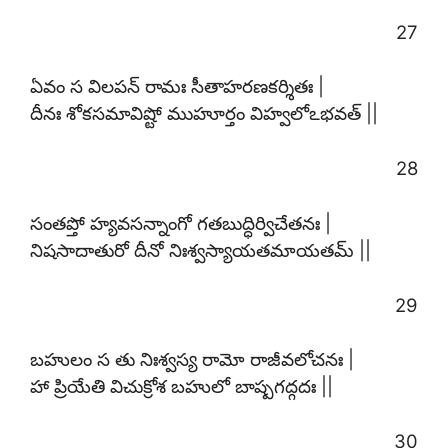
27
ఏవం స విలపన్ రామః సీతాహరణకర్శితః |
దీనః శోకసమావిష్టో ముహూర్తం విహ్వలోఽభవత్ ||
28
సంతప్తో హ్యవసన్నాంగో గతబుద్ధిర్విచేతనః |
నిషసాదాతురో దీనో నిఃశ్వస్యాయతమాయతమ్ ||
29
బహులం స తు నిఃశ్వస్య రామో రాజీవలోచనః |
హా ప్రియేతి విచుక్రోశ బహులో బాష్పగద్గదః ||
30