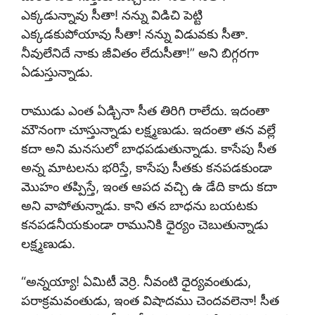
ఎక్కడున్నావు సీతా! నన్ను విడిచి పెట్టి
ఎక్కడకుపోయావు సీతా! నన్ను విడువకు సీతా.
నీవులేనిదే నాకు జీవితం లేదుసీతా!” అని బిగ్గరగా
ఏడుస్తున్నాడు.
రాముడు ఎంత ఏడ్చినా సీత తిరిగి రాలేదు. ఇదంతా
మౌనంగా చూస్తున్నాడు లక్ష్మణుడు. ఇదంతా తన వల్లే
కదా అని మనసులో బాధపడుతున్నాడు. కాసేపు సీత
అన్న మాటలను భరిస్తే, కాసేపు సీతకు కనపడకుండా
మొహం తప్పిస్తే, ఇంత ఆపద వచ్చి ఉ డేది కాదు కదా
అని వాపోతున్నాడు. కాని తన బాధను బయటకు
కనపడనీయకుండా రామునికి ధైర్యం చెబుతున్నాడు
లక్ష్మణుడు.
“అన్నయ్యా! ఏమిటీ వెర్రి. నీవంటి ధైర్యవంతుడు,
పరాక్రమవంతుడు, ఇంత విషాదము చెందవలెనా! సీత