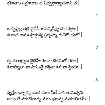
రహితాం పర్ణశాలాం చ విధ్వస్తాన్యాసనాని చ ||
1
అదృష్ట్వా తత్ర వైదేహీం సన్నిరీక్ష్య చ సర్వశః |
ఉవాచ రామః ప్రాక్రుశ్య ప్రగృహ్య రుచిరౌ భుజౌ ||
2
క్వ ను లక్ష్మణ వైదేహీ కం వా దేశమితో గతా |
కేనాహృతా వా సౌమిత్రే భక్షితా కేన వా ప్రియా ||
3
వృక్షేణాచ్ఛాద్య యది మాం సీతే హసితుమిచ్ఛసి |
అలం తే హసితేనాద్య మాం భజస్వ సుదుఃఖితమ్ ||