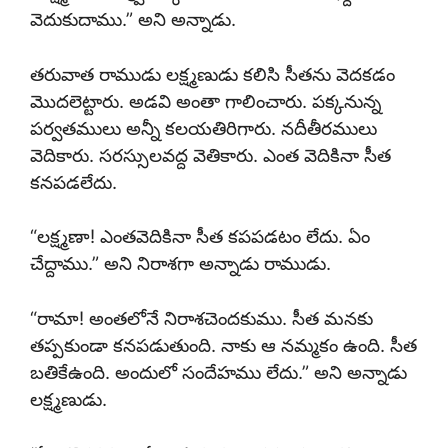
వెదుకుదాము.” అని అన్నాడు.
తరువాత రాముడు లక్ష్మణుడు కలిసి సీతను వెదకడం
మొదలెట్టారు. అడవి అంతా గాలించారు. పక్కనున్న
పర్వతములు అన్నీ కలయతిరిగారు. నదీతీరములు
వెదికారు. సరస్సులవద్ద వెతికారు. ఎంత వెదికినా సీత
కనపడలేదు.
“లక్ష్మణా! ఎంతవెదికినా సీత కపపడటం లేదు. ఏం
చేద్దాము.” అని నిరాశగా అన్నాడు రాముడు.
“రామా! అంతలోనే నిరాశచెందకుము. సీత మనకు
తప్పకుండా కనపడుతుంది. నాకు ఆ నమ్మకం ఉంది. సీత
బతికేఉంది. అందులో సందేహము లేదు.” అని అన్నాడు
లక్ష్మణుడు.