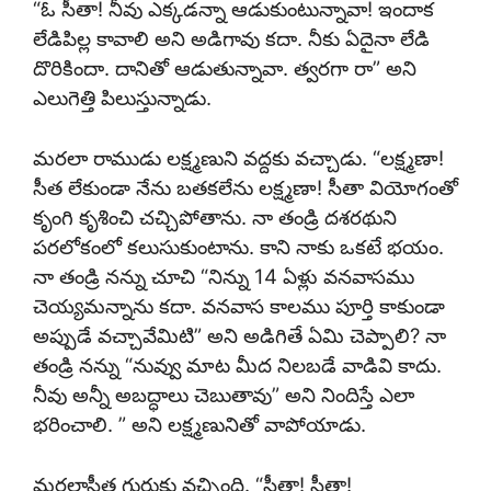
“ఓ సీతా! నీవు ఎక్కడన్నా ఆడుకుంటున్నావా! ఇందాక
లేడిపిల్ల కావాలి అని అడిగావు కదా. నీకు ఏదైనా లేడి
దొరికిందా. దానితో ఆడుతున్నావా. త్వరగా రా” అని
ఎలుగెత్తి పిలుస్తున్నాడు.
మరలా రాముడు లక్ష్మణుని వద్దకు వచ్చాడు. “లక్ష్మణా!
సీత లేకుండా నేను బతకలేను లక్ష్మణా! సీతా వియోగంతో
కృంగి కృశించి చచ్చిపోతాను. నా తండ్రి దశరథుని
పరలోకంలో కలుసుకుంటాను. కాని నాకు ఒకటే భయం.
నా తండ్రి నన్ను చూచి “నిన్ను 14 ఏళ్లు వనవాసము
చెయ్యమన్నాను కదా. వనవాస కాలము పూర్తి కాకుండా
అప్పుడే వచ్చావేమిటి” అని అడిగితే ఏమి చెప్పాలి? నా
తండ్రి నన్ను “నువ్వు మాట మీద నిలబడే వాడివి కాదు.
నీవు అన్నీ అబద్ధాలు చెబుతావు” అని నిందిస్తే ఎలా
భరించాలి. ” అని లక్ష్మణునితో వాపోయాడు.
మరలాసీత గుర్తుకు వచ్చింది. “సీతా! సీతా!