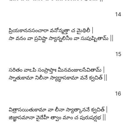
14
ప్రియకాననసంచారా వనోన్మత్తా చ మైథిలీ |
సా వనం వా ప్రవిష్టా స్యాన్నలినీం వా సుపుష్పితామ్ ||
15
సరితం వాఽపి సంప్రాప్తాః మీనవంజులసేవితామ్ |
స్నాతుకామా నిలీనా స్యాద్ధాసకామా వనే క్వచిత్ ||
16
విత్రాసయితుకామా వా లీనా స్యాత్కాననే క్వచిత్ |
జిజ్ఞాసమానా వైదేహీ త్వాం మాం చ పురుషర్షభ ||