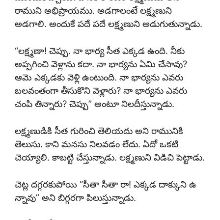
రాముని అభిప్రాయము. అడగాలంటే లక్ష్మణుని
అడగాలి. అందుకే పదే పదే లక్ష్మణుని అడుగుతున్నాడు.
“లక్ష్మణా! చెప్పు. నా భార్య సీత ఎక్కడ ఉంది. నీకు
అప్పగించి వెళ్లాను కదా. నా భార్యను ఏమి చేసావు?
ఆమె ఎక్కడకు వెళ్లి ఉంటుంది. నా భార్యను ఎవరు
బలవంతంగా తీసుకొని వెళ్లారు? నా భార్యను ఎవరు
చంపి తిన్నారు? చెప్పు” అంటూ నిలదీస్తున్నాడు.
లక్ష్మణుడికి సీత గురించి తెలియదు అని రామునికి
తెలుసు. కాని మనసు నిలవడం లేదు. ఏదో ఒకటి
చెయ్యాలి. కాబట్టి చేస్తున్నాడు. లక్ష్మణుని విడిచి పెట్టాడు.
చెట్ల దగ్గరకుపోయి “సీతా సీతా రా! ఎక్కడ దాక్కుని ఉ
న్నావు” అని బిగ్గరగా పిలుస్తున్నాడు.