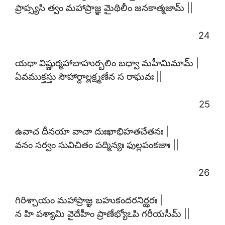
ప్రాప్స్యసి త్వం మహాప్రాజ్ఞ మైథిలీం జనకాత్మజామ్ ||
24
యథా విష్ణుర్మహాబాహుర్బలిం బధ్వా మహీమిమామ్ |
ఏవముక్తస్తు సౌహార్దాల్లక్ష్మణేన స రాఘవః ||
25
ఉవాచ దీనయా వాచా దుఃఖాభిహతచేతనః |
వనం సర్వం సువిచితం పద్మిన్యః ఫుల్లపంకజాః ||
26
గిరిశ్చాయం మహాప్రాజ్ఞ బహుకందరనిర్ఝరః |
న హి పశ్యామి వైదేహీం ప్రాణేభ్యోఽపి గరీయసీమ్ ||