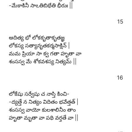
-మేకాకినీ సాఽతిబిభేతి భీరుః ||
15
ఆదిత్య భో లోకకృతాకృతజ్ఞ
లోకస్య సత్యానృతకర్మసాక్షిన్ |
మమ ప్రియా సా క్వ గతా హృతా వా
శంసస్వ మే శోకవశస్య నిత్యమ్ ||
16
లోకేషు సర్వేషు చ నాస్తి కించి-
-ద్యత్తే న నిత్యం విదితం భవేత్తత్ |
శంసస్వ వాయో కులశాలినీం తాం
హృతా మృతా వా పథి వర్తతే వా ||