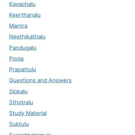
Kavachalu
Keerthanalu
Mantra
Neethikathalu
Pandugalu
Pooja
Prapattulu
Questions and Answers
Slokalu
Sthotralu
Study Material
Suktulu
Suprabhatamulu