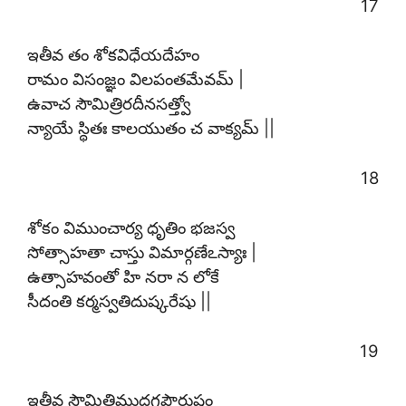
17
ఇతీవ తం శోకవిధేయదేహం
రామం విసంజ్ఞం విలపంతమేవమ్ |
ఉవాచ సౌమిత్రిరదీనసత్త్వో
న్యాయే స్థితః కాలయుతం చ వాక్యమ్ ||
18
శోకం విముంచార్య ధృతిం భజస్వ
సోత్సాహతా చాస్తు విమార్గణేఽస్యాః |
ఉత్సాహవంతో హి నరా న లోకే
సీదంతి కర్మస్వతిదుష్కరేషు ||
19
ఇతీవ సౌమిత్రిముదగ్రపౌరుషం