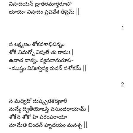
విషాదయన్ భ్రాతరమార్తరూపో
భూయో విషాదం ప్రవివేశ తీవ్రమ్ ||
1
స లక్ష్మణం శోకవశాభిపన్నం
శోకే నిమగ్నో విపులే తు రామః |
ఉవాచ వాక్యం వ్యసనానురూప-
-ముష్ణం వినిఃశ్వస్య రుదన్ సశోకమ్ ||
2
న మద్విధో దుష్కృతకర్మకారీ
మన్యే ద్వితీయోఽస్తి వసుంధరాయామ్ |
శోకేన శోకో హి పరంపరాయా
మామేతి భిందన్ హృదయం మనశ్చ ||