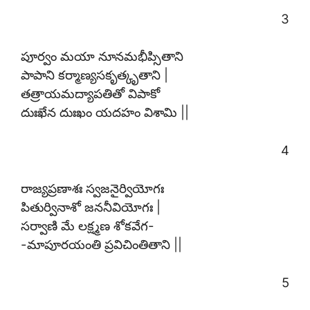
3
పూర్వం మయా నూనమభీప్సితాని
పాపాని కర్మాణ్యసకృత్కృతాని |
తత్రాయమద్యాపతితో విపాకో
దుఃఖేన దుఃఖం యదహం విశామి ||
4
రాజ్యప్రణాశః స్వజనైర్వియోగః
పితుర్వినాశో జననీవియోగః |
సర్వాణి మే లక్ష్మణ శోకవేగ-
-మాపూరయంతి ప్రవిచింతితాని ||
5