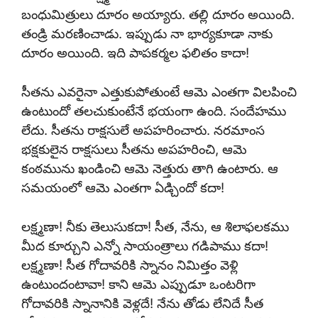
బంధుమిత్రులు దూరం అయ్యారు. తల్లి దూరం అయింది.
తండ్రి మరణించాడు. ఇప్పుడు నా భార్యకూడా నాకు
దూరం అయింది. ఇది పాపకర్మల ఫలితం కాదా!
సీతను ఎవరైనా ఎత్తుకుపోతుంటే ఆమె ఎంతగా విలపించి
ఉంటుందో తలచుకుంటేనే భయంగా ఉంది. సందేహము
లేదు. సీతను రాక్షసులే అపహరించారు. నరమాంస
భక్షకులైన రాక్షసులు సీతను అపహరించి, ఆమె
కంఠమును ఖండించి ఆమె నెత్తురు తాగి ఉంటారు. ఆ
సమయంలో ఆమె ఎంతగా ఏడ్చిందో కదా!
లక్ష్మణా! నీకు తెలుసుకదా! సీత, నేను, ఆ శిలాఫలకము
మీద కూర్చుని ఎన్నో సాయంత్రాలు గడిపాము కదా!
లక్ష్మణా! సీత గోదావరికి స్నానం నిమిత్తం వెళ్లి
ఉంటుందంటావా! కాని ఆమె ఎప్పుడూ ఒంటరిగా
గోదావరికి స్నానానికి వెళ్లదే! నేను తోడు లేనిదే సీత