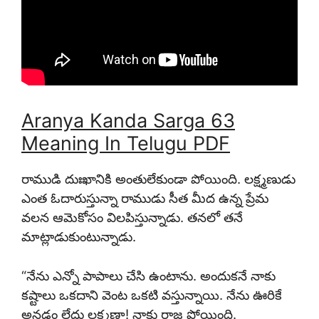
Aranya Kanda Sarga 63
Meaning In Telugu PDF
రాముడి దుఃఖానికి అంతులేకుండా పోయింది. లక్ష్మణుడు
ఎంత ఓదారుస్తున్నా రాముడు సీత మీద ఉన్న ప్రేమ
వలన ఆమెకోసం విలపిస్తున్నాడు. తనలో తనే
మాట్లాడుకుంటున్నాడు.
“నేను ఎన్నో పాపాలు చేసి ఉంటాను. అందుకనే నాకు
కష్టాలు ఒకదాని వెంట ఒకటి వస్తున్నాయి. నేను ఊరికే
అనడం లేదు లక్ష్మణా! నాకు రాజ పోయింది.