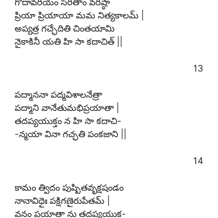
గోదావరీయం సరితాం వరిష్ఠా
ప్రియా ప్రియాయా మమ నిత్యకాలమ్ |
అప్యత్ర గచ్ఛేదితి చింతయామి
నైకాకినీ యతి హి సా కదాచిత్ ||
13
పద్మాననా పద్మవిశాలనేత్రా
పద్మాని వానేతుమభిప్రయాతా |
తదప్యయుక్తం న హి సా కదాచి-
-న్మయా వినా గచ్ఛతి పంకజాని ||
14
కామం త్విదం పుష్పితవృక్షషండం
నానావిధైః పక్షిగణైరుపేతమ్ |
వనం ప్రయాతా ను తదప్యయుక్త-