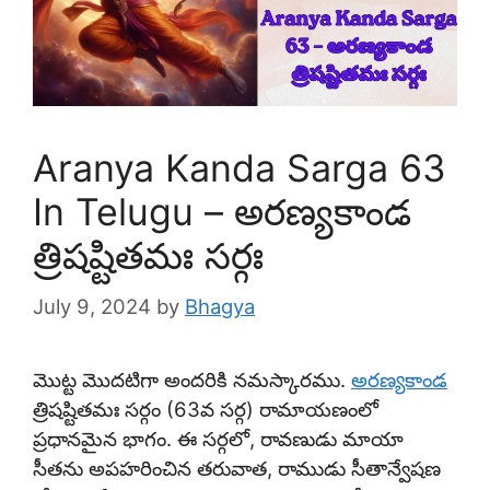
Aranya Kanda Sarga 63
In Telugu – అరణ్యకాండ
త్రిషష్టితమః సర్గః
July 9, 2024
by
Bhagya
మొట్ట మొదటిగా అందరికి నమస్కారము.
అరణ్యకాండ
త్రిషష్టితమః సర్గం (63వ సర్గ) రామాయణంలో
ప్రధానమైన భాగం. ఈ సర్గలో, రావణుడు మాయా
సీతను అపహరించిన తరువాత, రాముడు సీతాన్వేషణ