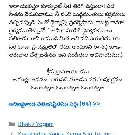
ఇలా దుఃఖిస్తూ కూర్చుంటే సీత తిరిగి వస్తుందా! పద.
సీతను వెదుకుదాము. నీ వంటి బుద్ధిమంతులు కష్టములు
వచ్చినప్పుడే ఎంతో ధైర్యాన్ని ప్రదర్శిస్తారు. కాబట్టి రామా!
ధైర్యము తెచ్చుకో. ” అని రామునికి ధైన్యవచనాలు
పలికాడు. కానీ రాముడి మీద అవి పనిచేయలేదు. (ఈ
సర్గ కూడా ప్రాచ్యప్రతిలో లేదు. అందుకని ఈ సర్గ కూడా
తరువాత చేర్చబడినది అని పండితుల అభిప్రాయము.)
శ్రీమద్రామాయణము
అరణ్యకాండము. అరువది మూడవ సర్గ సంపూర్ణము
ఓం తత్సత్ ఓం తత్సత్ ఓం తత్సత్
అరణ్యకాండ చతుఃషష్టితమః సర్గః (64) >>
Categories
Bhakti Yogam
Kishkindha Kanda Sarga 5 In Telugu –