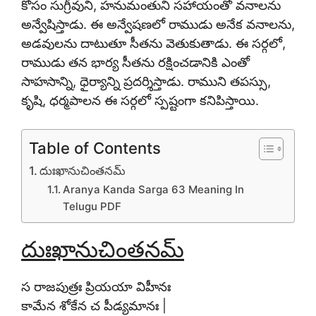
కోసం సుగ్రీవుని, హనుమంతుని సహాయంతో వనాలను
అన్వేషిస్తాడు. ఈ అన్వేషణలో రాముడు అనేక వనాలను,
అడవులను దాటుతూ సీతను వెతుకుతాడు. ఈ సర్గలో,
రాముడు తన భార్య సీతను రక్షించడానికి ఎంతో
సాహసాన్ని, ధైర్యాన్ని ప్రదర్శిస్తాడు. రాముని తపస్సు,
కృషి, ధర్మపాలన ఈ సర్గలో స్పష్టంగా కనిపిస్తాయి.
Table of Contents
దుఃఖానుచింతనమ్
Aranya Kanda Sarga 63 Meaning In
Telugu PDF
దుఃఖానుచింతనమ్
స రాజపుత్రః ప్రియయా విహీనః
కామేన శోకేన చ పీడ్యమానః |