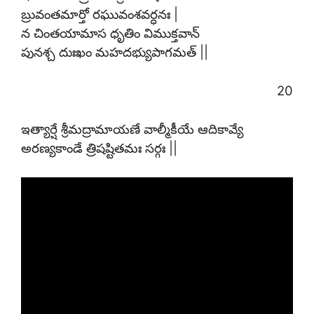
బ్రువంతమార్తో రఘువంశవర్ధనః |
న చింతయామాస ధృతిం విముక్తవాన్
పునశ్చ దుఃఖం మహదభ్యుపాగమత్ ||
20
ఇత్యార్షే శ్రీమద్రామాయణే వాల్మీకీయే ఆదికావ్యే
అరణ్యకాండే త్రిషష్టితమః సర్గః ||