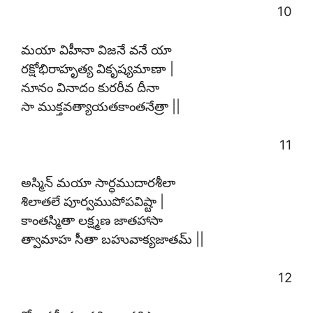
10
మయా విహీనా విజనే వనే యా
రక్షోభిరాహృత్య వికృష్యమాణా |
నూనం వినాదం కురరీవ దీనా
సా ముక్తవత్యాయతకాంతనేత్రా ||
11
అస్మిన్ మయా సార్ధముదారశీలా
శిలాతలే పూర్వముపోపవిష్టా |
కాంతస్మితా లక్ష్మణ జాతహాసా
త్వామాహ సీతా బహువాక్యజాతమ్ ||
12