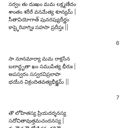
సర్వం తు దుఃఖం మమ లక్ష్మణేదం
శాంతం శరీరే వనమేత్య శూన్యమ్ |
సీతావియోగాత్ పునరప్యుదీర్ణం
కాష్ఠైరివాగ్నిః సహసా ప్రదీప్తః ||
6
సా నూనమార్యా మమ రాక్షసేన
బలాద్ధృతా ఖం సముపేత్య భీరుః |
అపస్వరం సస్వరవిప్రలాపా
భయేన విక్రందితవత్యభీక్ష్ణమ్ ||
7
తౌ లోహితస్య ప్రియదర్శనస్య
సదోచితావుత్తమచందనస్య |