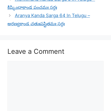
కిష్కింధాకాండ పంచమః సర్గః
Aranya Kanda Sarga 64 In Telugu –
అరణ్యకాండ చతుఃషష్టితమః సర్గః
Leave a Comment
Comment