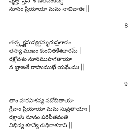
వృత్తౌ స్తనౌ శోణితపంకదిగ్ధౌ
నూనం ప్రియాయా మమ నాభిభాతః ||
8
తచ్ఛ్లక్ష్ణసువ్యక్తమృదుప్రలాపం
తస్యా ముఖం కుంచితకేశభారమ్ |
రక్షోవశం నూనముపాగతాయా
న భ్రాజతే రాహుముఖే యథేందుః ||
9
తాం హారపాశస్య సదోచితాయా
గ్రీవాం ప్రియాయా మమ సువ్రతాయాః |
రక్షాంసి నూనం పరిపీతవంతి
విభిద్య శూన్యే రుధిరాశనాని ||