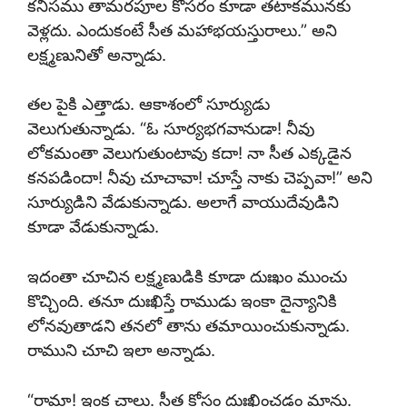
కనీసము తామరపూల కోసరం కూడా తటాకమునకు
వెళ్లదు. ఎందుకంటే సీత మహాభయస్తురాలు.” అని
లక్ష్మణునితో అన్నాడు.
తల పైకి ఎత్తాడు. ఆకాశంలో సూర్యుడు
వెలుగుతున్నాడు. “ఓ సూర్యభగవానుడా! నీవు
లోకమంతా వెలుగుతుంటావు కదా! నా సీత ఎక్కడైన
కనపడిందా! నీవు చూచావా! చూస్తే నాకు చెప్పవా!” అని
సూర్యుడిని వేడుకున్నాడు. అలాగే వాయుదేవుడిని
కూడా వేడుకున్నాడు.
ఇదంతా చూచిన లక్ష్మణుడికి కూడా దుఃఖం ముంచు
కొచ్చింది. తనూ దుఃఖిస్తే రాముడు ఇంకా దైన్యానికి
లోనవుతాడని తనలో తాను తమాయించుకున్నాడు.
రాముని చూచి ఇలా అన్నాడు.
“రామా! ఇంక చాలు. సీత కోసం దుఃఖించడం మాను.