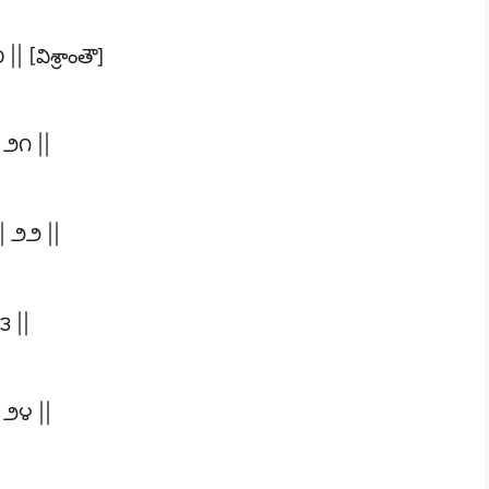
|| [విశ్రాంతౌ]
| ౨౧ ||
| ౨౨ ||
౩ ||
| ౨౪ ||