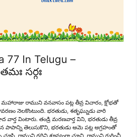
 77 In Telugu –
తమః సర్గః
 మహారాజు రాముని వనవాసం పట్ల తీవ్ర విచారం, క్షోభతో
రణం నెలకొంటుంది. భరతుడు, శతృఘ్నుడు వారి
ార్త వింటారు. తండ్రి మరణవార్త విని, భరతుడు తీవ్ర
సిన పాపాన్ని తెలుసుకొని, భరతుడు ఆమె పట్ల ఆగ్రహంతో
చూసి, రాముని గదిని శూన్యంగా చూచి, రాముని గురించీ