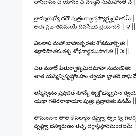
దాసీదాసం చ యానం చ వేశ్మాని సుమహాంతి చ ||
బ్రాహ్మణేభ్యో దదౌ పుత్రః రాజ్ఞస్తస్యౌర్ధ్వదైహికమ్ |
తతః ప్రభాతసమయే దివసేఽథ త్రయోదశే || ౪ ||
విలలాప మహా బాహుర్భరతః శోకమూర్ఛితః |
శబ్దాపిహితకంఠశ్చ శోధనార్థముపాగతః || ౫ ||
చితామూలే పితుర్వాక్యమిదమాహ సుదుఃఖితః |
తాత యస్మిన్నిసృష్టోఽహం త్వయా భ్రాతరి రాఘవే 
తస్మిన్వనం ప్రవ్రజితే శూన్యే త్యక్తోఽస్మ్యహం త్వ
యథా గతిరనాథాయాః పుత్రః ప్రవ్రాజితః వనమ్ ||
తామంబాం తాత కౌసల్యాం త్యక్త్వా త్వం క్వ గతర
దృష్ట్వా భస్మారుణం తచ్చ దగ్ధాస్థిస్థానమండలమ్ |