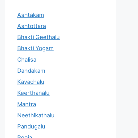
Ashtakam
Ashtottara
Bhakti Geethalu
Bhakti Yogam
Chalisa
Dandakam
Kavachalu
Keerthanalu
Mantra
Neethikathalu
Pandugalu
Pooja