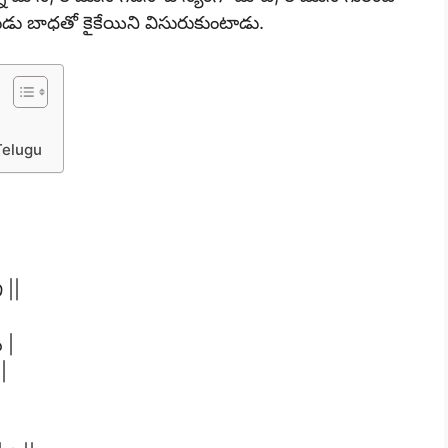
ుడు బాధతో కైకేయిని విసురుకుంటాడు.
Telugu
 ||
 |
|