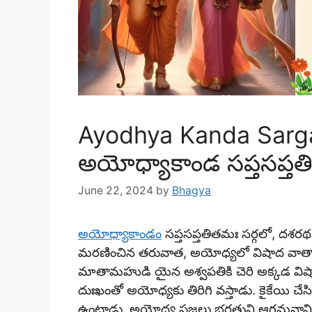
Ayodhya Kanda Sarga
అయోధ్యాకాండ సప్తసప్తతి
June 22, 2024
by
Bhagya
అయోధ్యాకాండం
సప్తసప్తతితమః సర్గలో, దశరథ
మరణించిన తరువాత, అయోధ్యలో విషాద వాతావ
మాతామహుడి యైన అశ్వపతికి చెరి అక్కడ విషాద వ
దుఃఖంతో అయోధ్యకు తిరిగి వస్తాడు. కైకేయి చే
ఉంటాడు. అయోధ్య ప్రజలు భరతుని ఆగమనాన్ని 