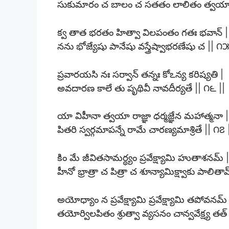
సుకుమారం చ బాలం చ సతతం లాలితం త్వయా 
క్వ తాత భరతం హిత్వా విలపంతం గతః భవాన్ |
నను భోజ్యేషు పానేషు వస్త్రేష్వాభరణేషు చ || ౧౫
ప్రవారయసి నః సర్వాన్ తన్నః కోఽన్య కరిష్యతి |
అవదారణ కాలే తు పృథివీ నావదీర్యతే || ౧౬ ||
యా విహీనా త్వయా రాజ్ఞా ధర్మజ్ఞేన మహాత్మనా |
పితరి స్వర్గమాపన్నే రామే చారణ్యమాశ్రితే || ౧౭ 
కిం మే జీవితసామర్థ్యం ప్రవేక్ష్యామి హుతాశనమ్ |
హీనో భ్రాత్రా చ పిత్రా చ శూన్యామిక్ష్వాకు పాలితా
అయోధ్యాం న ప్రవేక్ష్యామి ప్రవేక్ష్యామి తపోవనమ్ 
తయోర్విలపితం శ్రుత్వా వ్యసనం చాన్వవేక్ష్య తత్