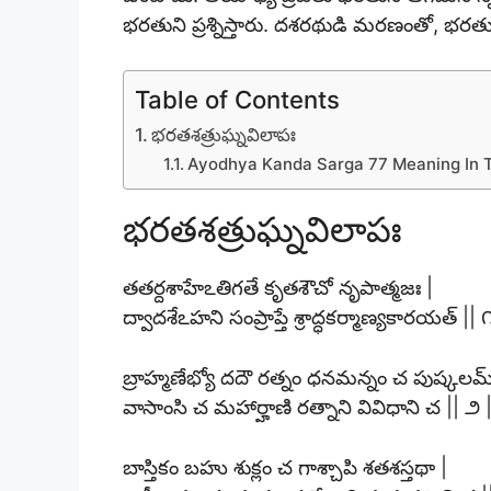
భరతుని ప్రశ్నిస్తారు. దశరథుడి మరణంతో, భరత
Table of Contents
భరతశత్రుఘ్నవిలాపః
Ayodhya Kanda Sarga 77 Meaning In 
భరతశత్రుఘ్నవిలాపః
తతర్దశాహేఽతిగతే కృతశౌచో నృపాత్మజః |
ద్వాదశేఽహని సంప్రాప్తే శ్రాద్ధకర్మాణ్యకారయత్ || ౧
బ్రాహ్మణేభ్యో దదౌ రత్నం ధనమన్నం చ పుష్కలమ్
వాసాంసి చ మహార్హాణి రత్నాని వివిధాని చ || ౨ |
బాస్తికం బహు శుక్లం చ గాశ్చాపి శతశస్తథా |