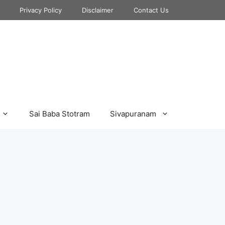
Privacy Policy
Disclaimer
Contact Us
Sai Baba Stotram
Sivapuranam