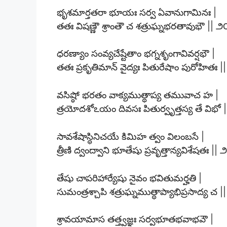
భృశమార్తతరా భూయః సర్వ ఏవానుగామినః |
తతః విషణ్ణౌ శ్రాంతౌ చ శత్రుఘ్నభరతావుభౌ || ౨౦ 
ధరణ్యాం సంవ్యచేష్టేతాం భగ్నశృంగావివర్షభౌ |
తతః ప్రకృతిమాన్ వైద్యః పితురేషాం పురోహితః |
వసిష్ఠో భరతం వాక్యముత్థాప్య తమువాచ హ |
త్రయోదశోఽయం దివసః పితుర్వృత్తస్య తే విభో |
సావశేషాస్థినిచయే కిమిహ త్వం విలంబసే |
త్రీణి ద్వంద్వాని భూతేషు ప్రవృత్తాన్యవిశేషతః || ౨
తేషు చాపరిహార్యేషు నైవం భవితుమర్హతి |
సుమంత్రశ్చాపి శత్రుఘ్నముత్థాప్యాభిప్రసాద్య చ |
శ్రావయామాస తత్త్వజ్ఞః సర్వభూతభవాభవౌ |