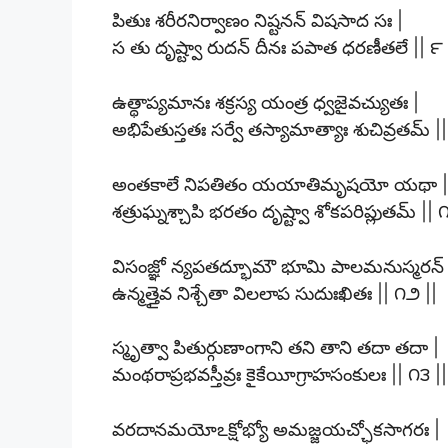
పితుః శరీరనిర్వాణం నిష్టనన్ విషసాద సః |
స తు దృష్ట్వా రుదన్ దీనః పపాత ధరణీతలే || ౯ 
ఉత్థాప్యమానః శక్రస్య యంత్ర ధ్వజైవచ్యుతః |
అభిపేతుస్తతః సర్వే తస్యామాత్యాః శుచివ్రతమ్ |
అంతకాలే నిపతితం యయాతిమృషయో యథా |
శత్రుఘ్నశ్చాపి భరతం దృష్ట్వా శోకపరిప్లుతమ్ || 
విసంజ్ఞో న్యపతద్భూమౌ భూమి పాలమనుస్మరన్ 
ఉన్మత్తైవ నిశ్చేతా విలలాప సుదుఃఖితః || ౧౨ ||
స్మృత్వా పితుర్గుణాంగాని తని తాని తదా తదా |
మంథరాప్రభవస్తీవ్రః కైకేయీగ్రాహసంకులః || ౧౩ ||
వరదానమయోఽక్షోభ్యో అమజ్జయచ్ఛోకసాగరః |