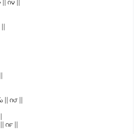
|| ౧౪ ||
 ||
||
మ్ || ౧౮ ||
|
 || ౧౯ ||