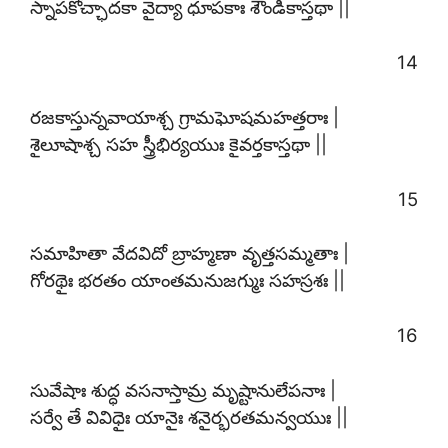
స్నాపకోచ్ఛాదకా వైద్యా ధూపకాః శౌండికాస్తథా ||
14
రజకాస్తున్నవాయాశ్చ గ్రామఘోషమహత్తరాః |
శైలూషాశ్చ సహ స్త్రీభిర్యయుః కైవర్తకాస్తథా ||
15
సమాహితా వేదవిదో బ్రాహ్మణా వృత్తసమ్మతాః |
గోరథైః భరతం యాంతమనుజగ్ముః సహస్రశః ||
16
సువేషాః శుద్ధ వసనాస్తామ్ర మృష్టానులేపనాః |
సర్వే తే వివిధైః యానైః శనైర్భరతమన్వయుః ||