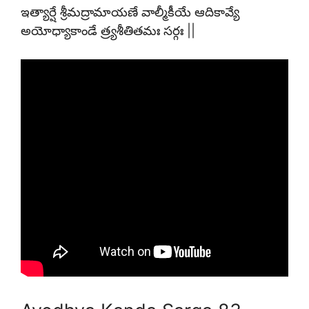
ఇత్యార్షే శ్రీమద్రామాయణే వాల్మీకీయే ఆదికావ్యే
అయోధ్యాకాండే త్ర్యశీతితమః సర్గః ||