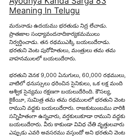
Ayodhya Kanda Sarga 83
Meaning In Telugu
మరునాడు ఉదయము భరతుడు నిద్ర లేచాడు.
ప్రాతఃకాల సంధ్యావందనాదికార్యకమములు
నిర్వర్తించాడు. తన రథముఎక్కి బయలుదేరాడు.
భరతుని వెంట పురోహితులు, మంత్రులు తమ తమ
వాహనములలో బయలుదేరారు.
భరతుని వెనక 9,000 ఏనుగులు, 60,000 రథములు,
వాటిలో ధనుస్సులు ధరించిన సైనికులు, ఒక లక్ష మంది
ఆశ్విక సైన్యము రక్షణగా బయలుదేరింది. కౌసల్య,
కైకేయీ, సుమిత్ర తమ తమ రథములలో భరతుని వెంట
రాముని వద్దకు బయలుదేరారు. రాజకుటుంబము వారికి
సన్నిహితంగా ఉన్నవారు, వర్తకులుకూడా రాముని వద్దకు
బయలుదేరారు. వీరు కాకుండా వివిధ చేతి వృత్తులవారు
ఎప్పుడు ఎవరి అవసరము వస్తుందో అని భరతుని వెంట