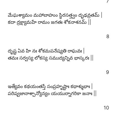
7
మేఘశ్యామం మహాబాహుం స్థిరసత్త్వం దృఢవ్రతమ్ |
కదా ద్రక్ష్యామహే రామం జగతః శోకనాశనమ్ ||
8
దృష్ట ఏవ హి నః శోకమపనేష్యతి రాఘవః |
తమః సర్వస్య లోకస్య సముద్యన్నివ భాస్కరః ||
9
ఇత్యేవం కథయంతస్తే సంప్రహృష్టాః కథాశ్శుభాః |
పరిష్వజానాశ్చాన్యోన్యం యయుర్నాగరికా జనాః ||
10