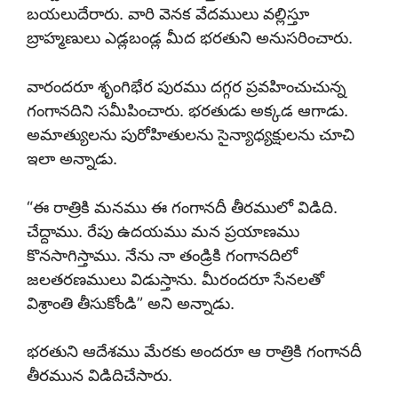
బయలుదేరారు. వారి వెనక వేదములు వల్లిస్తూ
బ్రాహ్మణులు ఎడ్లబండ్ల మీద భరతుని అనుసరించారు.
వారందరూ శృంగిభేర పురము దగ్గర ప్రవహించుచున్న
గంగానదిని సమీపించారు. భరతుడు అక్కడ ఆగాడు.
అమాత్యులను పురోహితులను సైన్యాధ్యక్షులను చూచి
ఇలా అన్నాడు.
“ఈ రాత్రికి మనము ఈ గంగానదీ తీరములో విడిది.
చేద్దాము. రేపు ఉదయము మన ప్రయాణము
కొనసాగిస్తాము. నేను నా తండ్రికి గంగానదిలో
జలతరణములు విడుస్తాను. మీరందరూ సేనలతో
విశ్రాంతి తీసుకోండి” అని అన్నాడు.
భరతుని ఆదేశము మేరకు అందరూ ఆ రాత్రికి గంగానదీ
తీరమున విడిదిచేసారు.