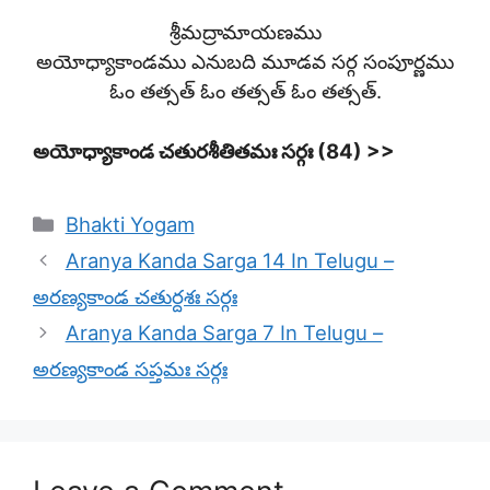
శ్రీమద్రామాయణము
అయోధ్యాకాండము ఎనుబది మూడవ సర్గ సంపూర్ణము
ఓం తత్సత్ ఓం తత్సత్ ఓం తత్సత్.
అయోధ్యాకాండ చతురశీతితమః సర్గః (84) >>
Categories
Bhakti Yogam
Aranya Kanda Sarga 14 In Telugu –
అరణ్యకాండ చతుర్దశః సర్గః
Aranya Kanda Sarga 7 In Telugu –
అరణ్యకాండ సప్తమః సర్గః