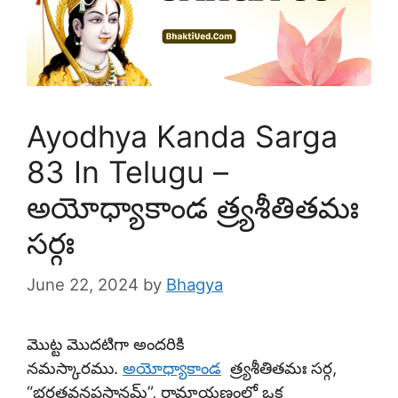
Ayodhya Kanda Sarga
83 In Telugu –
అయోధ్యాకాండ త్ర్యశీతితమః
సర్గః
June 22, 2024
by
Bhagya
మొట్ట మొదటిగా అందరికి
నమస్కారము.
అయోధ్యాకాండ
త్ర్యశీతితమః సర్గ,
“భరతవనప్రస్థానమ్”, రామాయణంలో ఒక