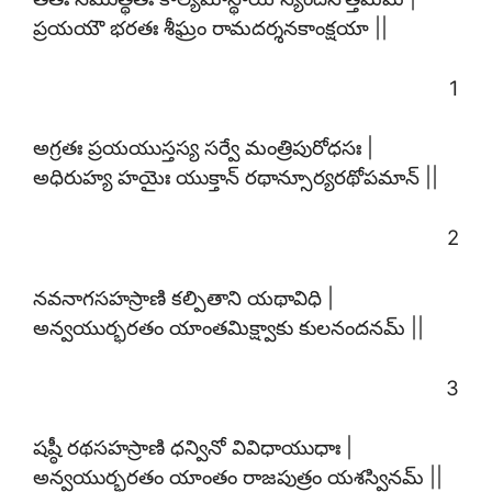
ప్రయయౌ భరతః శీఘ్రం రామదర్శనకాంక్షయా ||
1
అగ్రతః ప్రయయుస్తస్య సర్వే మంత్రిపురోధసః |
అధిరుహ్య హయైః యుక్తాన్ రథాన్సూర్యరథోపమాన్ ||
2
నవనాగసహస్రాణి కల్పితాని యథావిధి |
అన్వయుర్భరతం యాంతమిక్ష్వాకు కులనందనమ్ ||
3
షష్ఠీ రథసహస్రాణి ధన్వినో వివిధాయుధాః |
అన్వయుర్భరతం యాంతం రాజపుత్రం యశస్వినమ్ ||