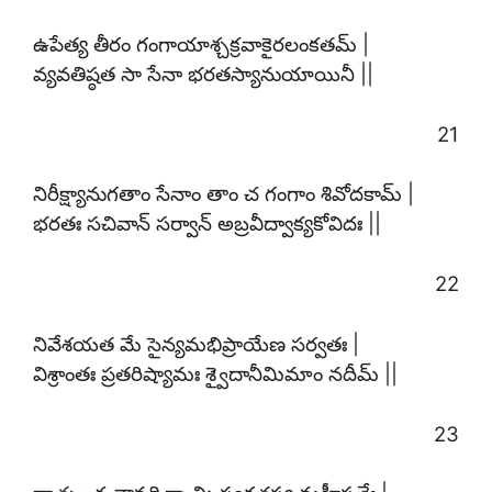
ఉపేత్య తీరం గంగాయాశ్చక్రవాకైరలంకతమ్ |
వ్యవతిష్ఠత సా సేనా భరతస్యానుయాయినీ ||
21
నిరీక్ష్యానుగతాం సేనాం తాం చ గంగాం శివోదకామ్ |
భరతః సచివాన్ సర్వాన్ అబ్రవీద్వాక్యకోవిదః ||
22
నివేశయత మే సైన్యమభిప్రాయేణ సర్వతః |
విశ్రాంతః ప్రతరిష్యామః శ్వైదానీమిమాం నదీమ్ ||
23