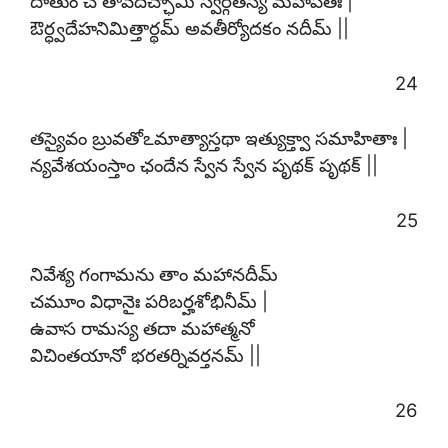
దాతుం చ తావదిచ్ఛామి స్వర్గతస్య మహీపతేః |
ఔర్ధ్వదేహనిమిత్తార్థమ్ అవతీర్యోదకం నదీమ్ ||
24
తస్యైవం బ్రువతోఽమాత్యాస్తథా ఇత్యుక్త్వా సమాహితాః |
న్యవేశయంస్తాం ఛందేన స్వేన స్వేన పృథక్ పృథక్ ||
25
నివేశ్య గంగామను తాం మహానదీమ్
చమూం విధానైః పరిబర్హశోభినీమ్ |
ఉవాస రామస్య తదా మహాత్మనో
విచింతయానో భరతర్నివర్తనమ్ ||
26