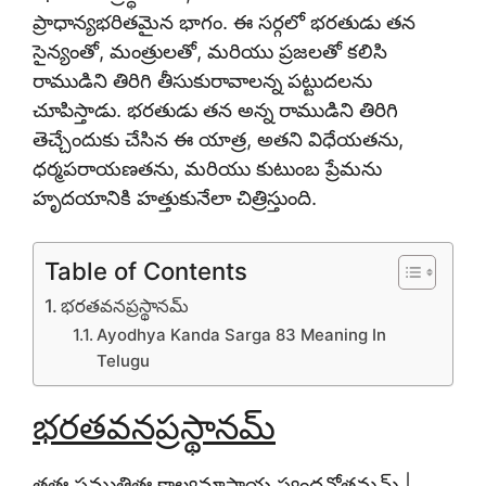
ప్రాధాన్యభరితమైన భాగం. ఈ సర్గలో భరతుడు తన
సైన్యంతో, మంత్రులతో, మరియు ప్రజలతో కలిసి
రాముడిని తిరిగి తీసుకురావాలన్న పట్టుదలను
చూపిస్తాడు. భరతుడు తన అన్న రాముడిని తిరిగి
తెచ్చేందుకు చేసిన ఈ యాత్ర, అతని విధేయతను,
ధర్మపరాయణతను, మరియు కుటుంబ ప్రేమను
హృదయానికి హత్తుకునేలా చిత్రిస్తుంది.
Table of Contents
భరతవనప్రస్థానమ్
Ayodhya Kanda Sarga 83 Meaning In
Telugu
భరతవనప్రస్థానమ్
తతః సముత్థితః కాల్యమాస్థాయ స్యందనోత్తమమ్ |