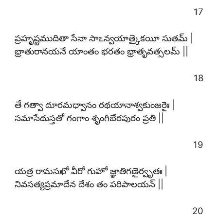
17
ప్రహృష్టముదితా సేనా సాఽన్వయాత్కైకయీ సుతమ్ |
భ్రాతురానయనే యాంతం భరతం భ్రాతృవత్సలమ్ ||
18
తే గత్వా దూరమధ్వానం రథయానాశ్వకుంజరైః |
సమాసేదుస్తతో గంగాం శృంగిబేరపురం ప్రతి ||
19
యత్ర రామసఖో వీరో గుహో జ్ఞాతిగణైర్వృతః |
నివసత్యప్రమాదేన దేశం తం పరిపాలయన్ ||
20