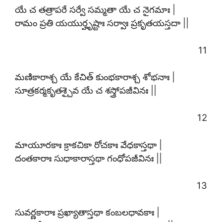
యే చ తత్రాపరే సర్వే సమ్మతా యే చ నైగమాః |
రామం ప్రతి యయుర్హృష్టాః సర్వాః ప్రకృతయస్తదా ||
11
మణికారాశ్చ యే కేచిత్ కుంభకారాశ్చ శోభనాః |
సూత్రకర్మకృతశ్చైవ యే చ శస్త్రోపజీవినః ||
12
మాయూరకాః క్రాకచికా రోచకాః వేధకాస్తథా |
దంతకారాః సుధాకారాస్తథా గంధోపజీవినః ||
13
సువర్ణకారాః ప్రఖ్యాతాస్తథా కంబలధావకాః |