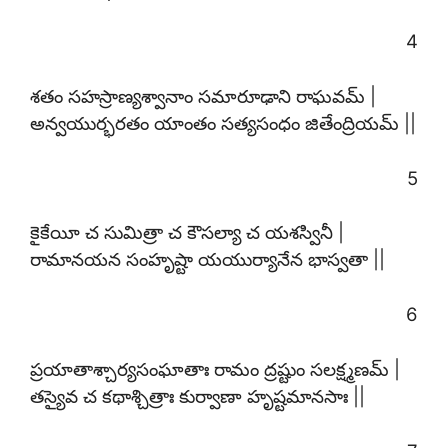
4
శతం సహస్రాణ్యశ్వానాం సమారూఢాని రాఘవమ్ |
అన్వయుర్భరతం యాంతం సత్యసంధం జితేంద్రియమ్ ||
5
కైకేయీ చ సుమిత్రా చ కౌసల్యా చ యశస్వినీ |
రామానయన సంహృష్టా యయుర్యానేన భాస్వతా ||
6
ప్రయాతాశ్చార్యసంఘాతాః రామం ద్రష్టుం సలక్ష్మణమ్ |
తస్యైవ చ కథాశ్చిత్రాః కుర్వాణా హృష్టమానసాః ||