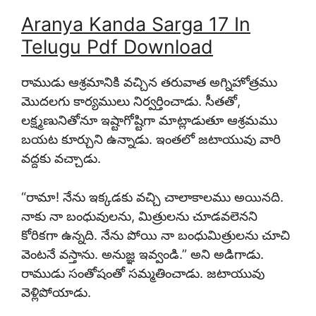
Aranya Kanda Sarga 17 In
Telugu Pdf Download
రాముడు ఆశ్రమానికి వచ్చిన తరువాత అగ్నిహోత్రము
మొదలగు కార్యములు నిర్వర్తించాడు. సీతతో,
లక్ష్మణునితోనూ ఇష్టాగోష్టిగా మాట్లాడుతూ ఆశ్రమము
బయట కూర్చుని ఉన్నాడు. ఇంతలో జటాయువు వారి
వద్దకు వచ్చాడు.
“రామా! నేను ఇక్కడకు వచ్చి చాలాకాలము అయినది.
నాకు నా బంధువులను, మిత్రులను చూడవలెనని
కోరికగా ఉన్నది. నేను పోయి నా బంధుమిత్రులను చూచి
వెంటనే వస్తాను. అనుజ్ఞ ఇవ్వండి.” అని అడిగాడు.
రాముడు సంతోషంతో సమ్మతించాడు. జటాయువు
వెళ్లిపోయాడు.