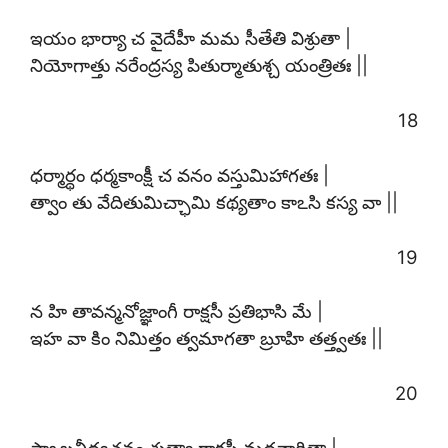
ఇయం భార్యా చ వైదేహీ మమ సీతేతి విశ్రుతా |
నియోగాత్తు నరేంద్రస్య పితుర్మాతుశ్చ యంత్రితః ||
18
ధర్మార్థం ధర్మకాంక్షీ చ వనం వస్తుమిహాగతః |
త్వాం తు వేదితుమిచ్ఛామి కథ్యతాం కాఽసి కస్య వా ||
19
న హి తావన్మనోజ్ఞాంగీ రాక్షసీ ప్రతిభాసి మే |
ఇహ వా కిం నిమిత్తం త్వమాగతా బ్రూహి తత్త్వతః ||
20
సాఽబ్రవీద్వచనం శ్రుత్వా రాక్షసీ మదనార్దితా |