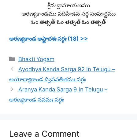
శ్రీమద్రామాయణము
అరణ్యకాండము పదిహేడవ సర్గ సంపూర్ణము
ఓం తత్సత్ ఓం తత్సత్ ఓం తత్సత్
అరణ్యకాండ అష్టాదశః సర్గః (18) >>
Categories
Bhakti Yogam
Ayodhya Kanda Sarga 92 In Telugu –
అయోధ్యాకాండ ద్వినవతితమః సర్గః
Aranya Kanda Sarga 9 In Telugu –
అరణ్యకాండ నవమః సర్గః
Leave a Comment