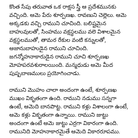
కొంత సేపు తరువాత ఒక రాక్షస స్త్రీ ఆ ప్రదేశమునకు
వచ్చింది. ఆమె పేరు శూర్పణఖ. రావణుని చెల్లెలు. ఆమె
అక్కడకు వచ్చి రాముని చూచింది. బలిష్టమైన
బాహువులతో, సింహము వక్షస్థలము వలె విశాలమైన
వక్షస్థలముతో, తామర రేకుల వంటి కన్నులతో,
ఆజానుబాహుడైన రాముని చూచింది.
జగన్మోహనాకారుడైన రాముని చూచి శూర్పణఖ
మోహపరవశురాలయింది. మన్మధుడు ఆమె మీద
పుష్పబాణములు ప్రయోగించాడు.
రాముని మొహం చాలా అందంగా ఉంటే, శూర్పణఖ
ముఖం వికృతంగా ఉంది. రాముని నడుము సన్నగా
ఉంటే, ఆమెది బానపొట్ట. రాముని కళ్లు విశాలంగా ఉంటే,
ఆమె కళ్లు వికృతంగా ఉన్నాయి. రాముని జుట్టు
అందంగా ఉంటే ఆమె జుట్టు ఎర్రగా వికారంగా ఉంది.
రామునిది మోహనాకారమైతే ఆమెది వికారరూపము.