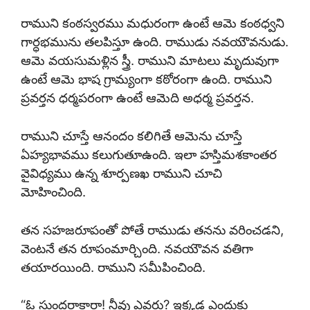
రాముని కంఠస్వరము మధురంగా ఉంటే ఆమె కంఠధ్వని
గార్ధభమును తలపిస్తూ ఉంది. రాముడు నవయౌవనుడు.
ఆమె వయసుమళ్లిన స్త్రీ. రాముని మాటలు మృదువుగా
ఉంటే ఆమె భాష గ్రామ్యంగా కఠోరంగా ఉంది. రాముని
ప్రవర్తన ధర్మపరంగా ఉంటే ఆమెది అధర్మ ప్రవర్తన.
రాముని చూస్తే ఆనందం కలిగితే ఆమెను చూస్తే
ఏహ్యభావము కలుగుతూఉంది. ఇలా హస్తిమశకాంతర
వైవిధ్యము ఉన్న శూర్పణఖ రాముని చూచి
మోహించింది.
తన సహజరూపంతో పోతే రాముడు తనను వరించడని,
వెంటనే తన రూపంమార్చింది. నవయౌవన వతిగా
తయారయింది. రాముని సమీపించింది.
“ఓ సుందరాకారా! నీవు ఎవరు? ఇక్కడ ఎందుకు