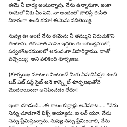
ఈమె నీ భార్య అంటున్నావు. నేను ఉన్నానుగా. ఇంకా
ఈమెతో నీకు ఏం పని. నా అందంతో పోలిస్తే ఈసీత
వికారంగా ఉంది కదూ! ఈమెను వదిలెయ్యి.
నువ్వు ఊ అంటే నేను ఈమెను నీ తమ్ముని విరుచుకొని
తింటాను. తరువాత మనం ఇద్దరం ఈ అరణ్యములో,
పర్వతశిఖరములలో ఆనందంగా విహరిద్దాము. నాతో
వచ్చెయ్యి” అని పలికింది శూర్పణఖ.
(శూర్పణఖ మాటలు వింటుంటే మీకు ఏమనిపిస్తూ ఉంది.
లవ్ ఎట్ ఫస్ట్ సైట్ అనే కాన్స్టెట్ శూర్పణఖతోనే
మొదలయిందా అనిపించడం లేదూ!
ఇంకా చూడండి….ఈ కాలం కుర్రాళ్లు అనేమాట….. “నేను
నిన్ను చూడగానే ఫిక్స్ అయ్యాను. ఐ లవ్ యూ. నేను
నిన్ను ప్రేమిస్తున్నాను. నువ్వు నన్ను ప్రేమించాలి, నేను