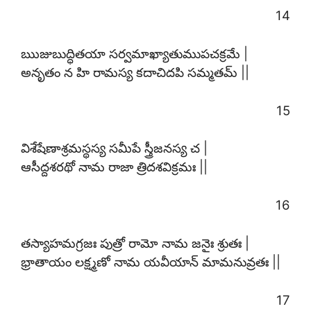
14
ఋజుబుద్ధితయా సర్వమాఖ్యాతుముపచక్రమే |
అనృతం న హి రామస్య కదాచిదపి సమ్మతమ్ ||
15
విశేషేణాశ్రమస్థస్య సమీపే స్త్రీజనస్య చ |
ఆసీద్దశరథో నామ రాజా త్రిదశవిక్రమః ||
16
తస్యాహమగ్రజః పుత్రో రామో నామ జనైః శ్రుతః |
భ్రాతాయం లక్ష్మణో నామ యవీయాన్ మామనువ్రతః ||
17