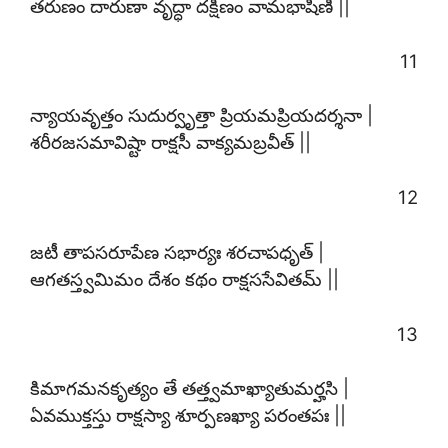
తరుణం దారుణా వృద్ధా దక్షిణం వామభాషిణీ ||
11
న్యాయవృత్తం సుదుర్వృత్తా ప్రియమప్రియదర్శనా |
శరీరజసమావిష్టా రాక్షసీ వాక్యమబ్రవీత్ ||
12
జటీ తాపసరూపేణ సభార్యః శరచాపధృత్ |
ఆగతస్త్వమిమం దేశం కథం రాక్షససేవితమ్ ||
13
కిమాగమనకృత్యం తే తత్త్వమాఖ్యాతుమర్హసి |
ఏవముక్తస్తు రాక్షస్యా శూర్పణఖ్యా పరంతపః ||