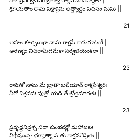
శ్రూయతాం రామ వక్ష్యామి తత్త్వార్థం వచనం మమ ||
21
అహం శూర్పణఖా నామ రాక్షసీ కామరూపిణీ |
అరణ్యం విచరామీదమేకా సర్వభయంకరా ||
22
రావణో నామ మే భ్రాతా బలీయాన్ రాక్షసేశ్వరః |
వీరో విశ్రవసః పుత్రో యది తే శ్రోత్రమాగతః ||
23
ప్రవృద్ధనిద్రశ్చ సదా కుంభకర్ణో మహాబలః |
విభీషణస్తు ధర్మాత్మా న తు రాక్షసచేష్టితః ||