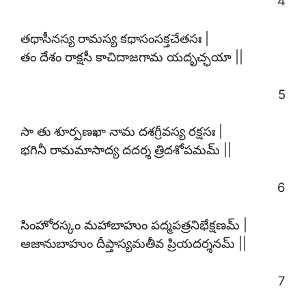
4
తథాసీనస్య రామస్య కథాసంసక్తచేతసః |
తం దేశం రాక్షసీ కాచిదాజగామ యదృచ్ఛయా ||
5
సా తు శూర్పణఖా నామ దశగ్రీవస్య రక్షసః |
భగినీ రామమాసాద్య దదర్శ త్రిదశోపమమ్ ||
6
సింహోరస్కం మహాబాహుం పద్మపత్రనిభేక్షణమ్ |
ఆజానుబాహుం దీప్తాస్యమతీవ ప్రియదర్శనమ్ ||
7