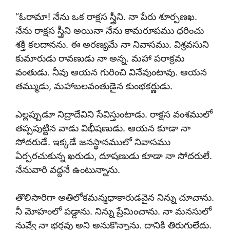
“ఓరామా! నేను ఒక రాక్షస స్త్రీని. నా పేరు శూర్పణఖ.
నేను రాక్షస స్త్రీని అయినా నేను కామరూపము ధరించు
శక్తి కలదానను. ఈ అరణ్యమే నా నివాసము. విశ్రవసుని
కుమారుడు రావణుడు నా అన్న. మహా పరాక్రమ
వంతుడు. నీవు ఆయన గురించి వినేవుంటావు. ఆయన
తమ్ముడు, మహాబలవంతుడైన కుంభకర్ణుడు.
ఎల్లప్పుడూ నిద్రాదేవిని సేవిస్తుంటాడు. రాక్షస వంశములో
తప్పపుట్టిన వాడు విభీషణుడు. ఆయన కూడా నా
సోదరుడే. ఇక్కడే జనస్థానములో నివాసము
ఏర్పరచుకున్న ఖరుడు, దూషణుడు కూడా నా సోదరులే.
నేనువారి వద్దనే ఉంటున్నాను.
తొలిసారిగా అతిలోకమన్మధాకారుడవైన నిన్ను చూచాను.
నీ మోహంలో పడ్డాను. నిన్ను ప్రేమించాను. నా మనసులో
నువ్వే నా భర్తవు అని అనుకొన్నాను. దానికి తిరుగులేదు.