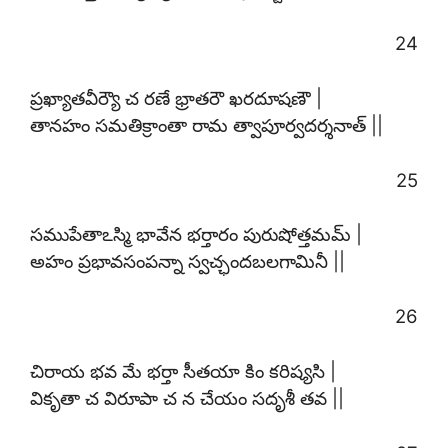
24
ప్రఖ్యాతవీర్యౌ చ రణే భ్రాతరౌ ఖరదూషణౌ |
తానహం సమతిక్రాంతా రామ త్వాపూర్వదర్శనాత్ ||
25
సముపేతాఽస్మి భావేన భర్తారం పురుషోత్తమమ్ |
అహం ప్రభావసంపన్నా స్వచ్ఛందబలగామినీ ||
26
చిరాయ భవ మే భర్తా సీతయా కిం కరిష్యసి |
వికృతా చ విరూపా చ న చేయం సదృశీ తవ ||