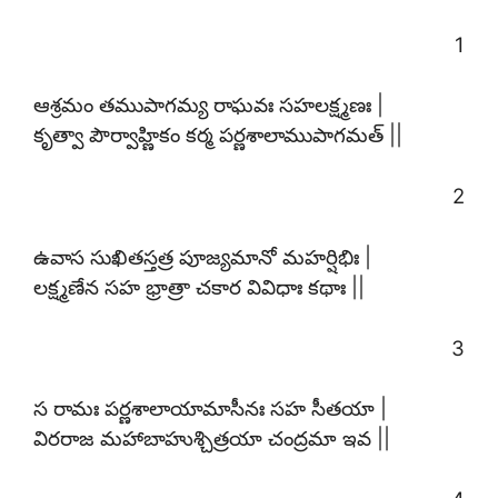
1
ఆశ్రమం తముపాగమ్య రాఘవః సహలక్ష్మణః |
కృత్వా పౌర్వాహ్ణికం కర్మ పర్ణశాలాముపాగమత్ ||
2
ఉవాస సుఖితస్తత్ర పూజ్యమానో మహర్షిభిః |
లక్ష్మణేన సహ భ్రాత్రా చకార వివిధాః కథాః ||
3
స రామః పర్ణశాలాయామాసీనః సహ సీతయా |
విరరాజ మహాబాహుశ్చిత్రయా చంద్రమా ఇవ ||