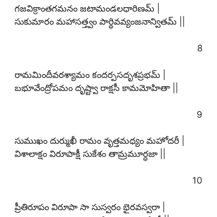
గజవిక్రాంతగమనం జటామండలధారిణమ్ |
సుకుమారం మహాసత్త్వం పార్థివవ్యంజనాన్వితమ్ ||
8
రామమిందీవరశ్యామం కందర్పసదృశప్రభమ్ |
బభూవేంద్రోపమం దృష్ట్వా రాక్షసీ కామమోహితా ||
9
సుముఖం దుర్ముఖీ రామం వృత్తమధ్యం మహోదరీ |
విశాలాక్షం విరూపాక్షీ సుకేశం తామ్రమూర్ధజా ||
10
ప్రీతిరూపం విరూపా సా సుస్వరం భైరవస్వరా |