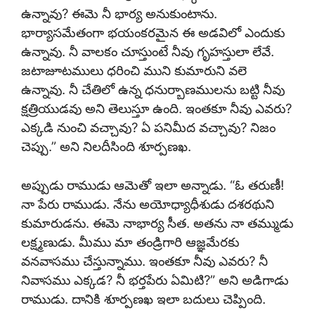
ఉన్నావు? ఈమె నీ భార్య అనుకుంటాను.
భార్యాసమేతంగా భయంకరమైన ఈ అడవిలో ఎందుకు
ఉన్నావు. నీ వాలకం చూస్తుంటే నీవు గృహస్తులా లేవే.
జటాజూటములు ధరించి ముని కుమారుని వలె
ఉన్నావు. నీ చేతిలో ఉన్న ధనుర్బాణములను బట్టి నీవు
క్షత్రియుడవు అని తెలుస్తూ ఉంది. ఇంతకూ నీవు ఎవరు?
ఎక్కడి నుంచి వచ్చావు? ఏ పనిమీద వచ్చావు? నిజం
చెప్పు.” అని నిలదీసింది శూర్పణఖ.
అప్పుడు రాముడు ఆమెతో ఇలా అన్నాడు. “ఓ తరుణీ!
నా పేరు రాముడు. నేను అయోధ్యాధీశుడు దశరథుని
కుమారుడను. ఈమె నాభార్య సీత. అతను నా తమ్ముడు
లక్ష్మణుడు. మీము మా తండ్రిగారి ఆజ్ఞమేరకు
వనవాసము చేస్తున్నాము. ఇంతకూ నీవు ఎవరు? నీ
నివాసము ఎక్కడ? నీ భర్తపేరు ఏమిటి?” అని అడిగాడు
రాముడు. దానికి శూర్పణఖ ఇలా బదులు చెప్పింది.