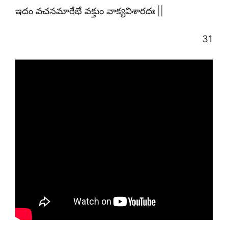
ఇదం వచనమారేభే వక్తుం వాక్యవిశారదః ||
31