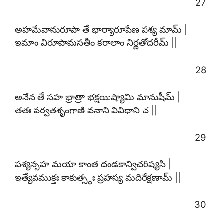
27
అహమేవానురూపా తే భార్యారూపేణ పశ్య మామ్ |
ఇమాం విరూపామసతీం కరాలాం నిర్ణతోదరీమ్ ||
28
అనేన తే సహ భ్రాత్రా భక్షయిష్యామి మానుషీమ్ |
తతః పర్వతశృంగాణి వనాని వివిధాని చ ||
29
పశ్యన్సహ మయా కాంత దండకాన్విచరిష్యసి |
ఇత్యేవముక్తః కాకుత్స్థః ప్రహస్య మదిరేక్షణామ్ ||
30