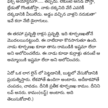
ఫిక్స్ అయ్యానుగా….. తప్పదు. లేకుంటే ఆసిడ్ పోస్తా,
బ్లేడుతో గొంతుకోస్తా. నాకు దక్కనిది వేరే ఎవరికీ
దక్కడానికి వీలులేదు. అడ్డం వచ్చిన వాళ్లని నరుకుతా”
ఇవే కదా నేటి డైలాగులు.
ఈ తరహా ప్రవృత్తి రాక్షస ప్రవృత్తి. ఇది శూర్పణఖతోనే
మొదలయినట్టుంది. ఈ నాటిదాకా కొనసాగుతూ ఉంది.
నాడు శూర్పణఖ కూడా తాను రాముడికి ఇష్టమా లేదా
అని ఆలోచించలేదు. ఈ నాడు కూడా కుర్రాళ్లు తనంటే ఆ
అమ్మాయికి ఇష్టమా లేదా అని ఆలోచించరు.
ఏదో ఒక లాగ లైన్ లో పెట్టడానికీ, బుట్టలో వేసుకోడానికి
ప్రయత్నిస్తారు. లేకపోతే ఉందిగా అంటారు. అదీకాకపోతే
చంపడం, చావడం. దీనికి ప్రతీక శూర్పణఖ కామం. దీనిని
లవ్ అనరు. కామం(లస్ట్) అంటారు. అది
తెలుసుకోవాలి.)