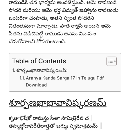
రాముడికి తన భార్యను అందజేస్తుంది. ఆమె రావణుడి
సోదరి మరియు ఆమె భర్త విద్యుత్ జిహ్వాను రావణుడు
ఒంటరిగా చంపాడు, అతని స్వంత సోదరిని
వితంతువుగా మార్చాడు. పాత రాక్షసి అయిన ఆమె
సీతను విడిచిపెట్టి రాముడు తనను వివాహం
చేసుకోవాలని కోరుకుంటుంది.
Table of Contents
శూర్పణఖాభావావిష్కరణమ్
Aranya Kanda Sarga 17 In Telugu Pdf
Download
శూర్పణఖాభావావిష్కరణమ్
కృతాభిషేకో రామస్తు సీతా సౌమిత్రిరేవ చ |
తస్మాద్గోదావరీతీరాత్తతో జగ్ముః స్వమాశ్రమమ్ ||