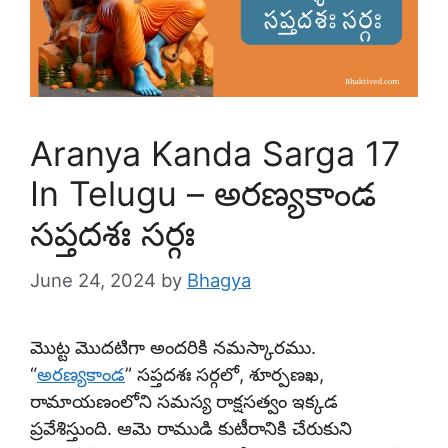
Aranya Kanda Sarga 17
In Telugu – అరణ్యకాండ
సప్తదశః సర్గః
June 24, 2024
by
Bhagya
మొట్ట మొదటిగా అందరికి నమస్కారము.
“
అరణ్యకాండ
” సప్తదశః సర్గలో, శూర్పణఖ,
రామాయణంలోని సమస్య రాక్షసత్వం ఇక్కడ
ప్రవేశిస్తుంది. ఆమె రాముడి కుటీరానికి చేరుకుని