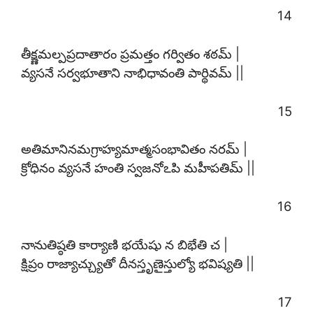
14
తీక్ష్ణమల్పప్రదాతారం ప్రమత్తం గర్వితం శఠమ్ |
వ్యసనే సర్వభూతాని నాభిధావంతి పార్థివమ్ ||
15
అతిమానినమగ్రాహ్యమాత్మసంభావితం నరమ్ |
క్రోధినం వ్యసనే హంతి స్వజనోఽపి మహీపతిమ్ ||
16
నానుతిష్ఠతి కార్యాణి భయేషు న బిభేతి చ |
క్షిప్రం రాజ్యాచ్చ్యుతో దీనస్తృణైస్తుల్యో భవిష్యతి ||
17