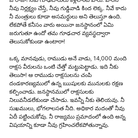
నీవు నిర్లక్ష్యం చేస్తే, నీవు గుడ్డివాడి కింద లెక్క. నీవే కాదు
నీ మంత్రులు కూడా అసమర్థులు అని తెలుస్తూ ఉంది.
లేకపోతే కనీసం వారు అయినా జనస్థానంలో ఏమి
జరుగుతూ ఉందో తమ గూఢచార వ్యవస్థద్వారా
తెలుసుకోకుండా ఉంటారా!
ఒక్క మానవుడు, రాముడు అనే వాడు, 14,000 మంది
రాక్షస వీరులను ఒంటి చేత్తో మట్టుపెట్టాడు. ఇది నీకు
తెలుసా! ఆ రాముడు రాక్షసులను చంపి
దండకారణ్యములో ఉన్న ఋషులకు మునులకు రక్షణ
కల్పించాడు. జనస్థానములో రాక్షసులకు
నిలువనీడలేకుండా చేసాడు. ఇవన్నీ నీకు తెలియవు. నీ
సుఖములు, భోగలాలసత నీది. అధికార మదంతో నీవు
ఏదీ పట్టించుకోవు. నీ రాజ్యము ప్రమాదంలో ఉంది అన్న
విషయాన్ని కూడా నీవు గ్రహించలేకపోతున్నావు.