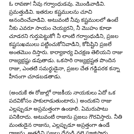
ఓ రావణా! నీవు గర్వాంధుడవు. మొండివాడివి.
ప్రమత్తుడివి. ఇతరుల కష్టములను చూచి
ఆనందించేవాడివి. అటువంటి నీవు కష్టములలో ఉంటే
నీకు ఎవరూ సాయం చెయ్యరని, నీ మొహం కూడా
చూడరని గుర్తుపెట్టుకో! నీ లాంటి గర్వాంధుడిని, ప్రజల
కష్టసుఖములు పట్టించుకోనివాడిని, కోపిష్టిని ప్రజలే
అంతమొం దిస్తారు. కార్యాకార్య విచక్షణ తెలియని రాజు
రాజ్యభ్రష్టు డవుతాడు. ఒకసారి రాజ్యభ్రష్టత పొందిన
రాజు, ఎంతటి సమర్థుడైనా, ప్రజల చేత గడ్డిపరక కన్నా
హీనంగా చూడబడతాడు.
(అందుకే ఈ రోజుల్లో రాజకీయ నాయకులు ఏదో ఒక
పదవికోసం పాకులాడుతుంటారు.) అందుకని రాజు
ఎల్లప్పుడూ అప్రమత్తంగా ఉండాలి. ఏమరుపాటు
పనికిరాదు. అటువంటి రాజును ప్రజలు గౌరవిస్తారు. నీతి
మంతుడైన రాజును, ఎల్లప్పుడూ అప్రత్తంగా ఉండే
రాజును, అతడిని ప్రజలు దేవుడి వలె పూజిస్తారు.