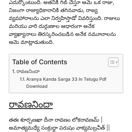
ఎదుర్కొంటుంది. అతనికి గిబ్ చేస్తూ ఆమె ఒక రాజు,
నిజంగా రాజ్యాధికారానికి తగినవాడు, రాజ్య
వ్యవహారాలను ఎలా నిర్వహిస్తాడో వివరిస్తుంది. రాజులు
మరియు వారి దుర్గుణాల ఆధారంగా అనేక
వ్యాఖ్యానాలు తిరస్కరించబడిన అనేక నమూనాలను
ఆమె మాట్లాడుతుంది.
Table of Contents
రావణనిందా
Aranya Kanda Sarga 33 In Telugu Pdf
Download
రావణనిందా
తతః శూర్పణఖా దీనా రావణం లోకరావణమ్ |
అమాత్యమధ్యే సంక్రుద్ధా పరుషం వాక్యమబ్రవీత్ ||