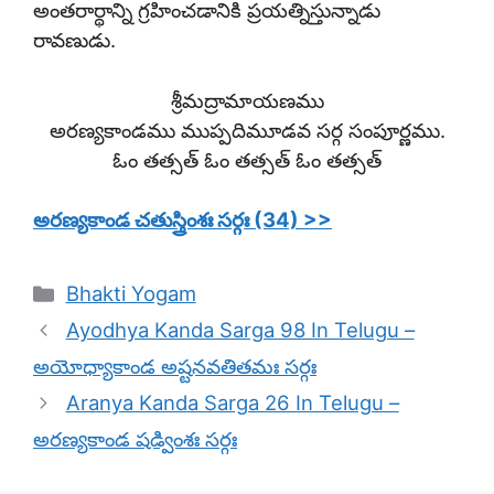
అంతరార్థాన్ని గ్రహించడానికి ప్రయత్నిస్తున్నాడు
రావణుడు.
శ్రీమద్రామాయణము
అరణ్యకాండము ముప్పదిమూడవ సర్గ సంపూర్ణము.
ఓం తత్సత్ ఓం తత్సత్ ఓం తత్సత్
అరణ్యకాండ చతుస్త్రింశః సర్గః (34) >>
Categories
Bhakti Yogam
Ayodhya Kanda Sarga 98 In Telugu –
అయోధ్యాకాండ అష్టనవతితమః సర్గః
Aranya Kanda Sarga 26 In Telugu –
అరణ్యకాండ షడ్వింశః సర్గః