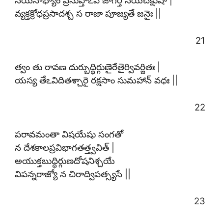
వ్యక్తక్రోధప్రసాదశ్చ స రాజా పూజ్యతే జనైః ||
21
త్వం తు రావణ దుర్బుద్ధిర్గుణైరేతైర్వివర్జితః |
యస్య తేఽవిదితశ్చారై రక్షసాం సుమహాన్ వధః ||
22
పరావమంతా విషయేషు సంగతో
న దేశకాలప్రవిభాగతత్త్వవిత్ |
అయుక్తబుద్ధిర్గుణదోషనిశ్చయే
విపన్నరాజ్యో న చిరాద్విపత్స్యసే ||
23