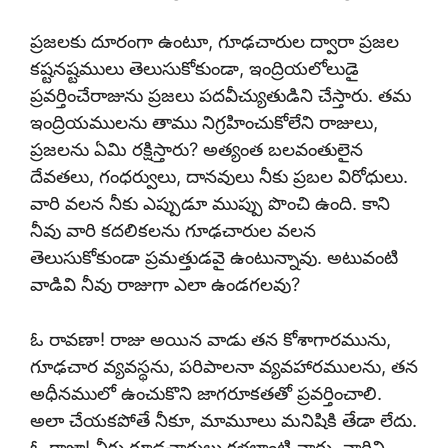
ప్రజలకు దూరంగా ఉంటూ, గూఢచారుల ద్వారా ప్రజల
కష్టనష్టములు తెలుసుకోకుండా, ఇంద్రియలోలుడై
ప్రవర్తించేరాజును ప్రజలు పదవీచ్యుతుడిని చేస్తారు. తమ
ఇంద్రియములను తాము నిగ్రహించుకోలేని రాజులు,
ప్రజలను ఏమి రక్షిస్తారు? అత్యంత బలవంతులైన
దేవతలు, గంధర్వులు, దానవులు నీకు ప్రబల విరోధులు.
వారి వలన నీకు ఎప్పుడూ ముప్పు పొంచి ఉంది. కాని
నీవు వారి కదలికలను గూఢచారుల వలన
తెలుసుకోకుండా ప్రమత్తుడవై ఉంటున్నావు. అటువంటి
వాడివి నీవు రాజుగా ఎలా ఉండగలవు?
ఓ రావణా! రాజు అయిన వాడు తన కోశాగారమును,
గూఢచార వ్యవస్థను, పరిపాలనా వ్యవహారములను, తన
అధీనములో ఉంచుకొని జాగరూకతతో ప్రవర్తించాలి.
అలా చేయకపోతే నీకూ, మామూలు మనిషికి తేడా లేదు.
ఓ రాజా! నీకు గూఢచారులు కళ్లలాంటి వారు. వారిని