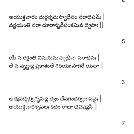
4
అయుక్తచారం దుర్దర్శమస్వాధీనం నరాధిపమ్ |
వర్జయంతి నరా దూరాన్నదీపంకమివ ద్విపాః ||
5
యే న రక్షంతి విషయమస్వాధీనా నరాధిపః |
తే న వృద్ధ్యా ప్రకాశంతే గిరయః సాగరే యథా ||
6
ఆత్మవద్భిర్విగృహ్య త్వం దేవగంధర్వదానవైః |
అయుక్తచారశ్చపలః కథం రాజా భవిష్యసి ||
7