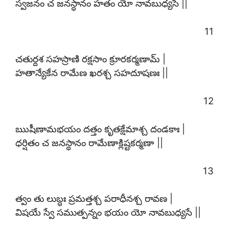
స్వజనం చ జనస్థానం హతం యో నావబుధ్యసే ||
11
చతుర్దశ సహస్రాణి రక్షసాం క్రూరకర్మణామ్ |
హతాన్యేకేన రామేణ ఖరశ్చ సహదూషణః ||
12
ఋషీణామభయం దత్తం కృతక్షేమాశ్చ దండకాః |
ధర్షితం చ జనస్థానం రామేణాక్లిష్టకర్మణా ||
13
త్వం తు లుబ్ధః ప్రమత్తశ్చ పరాధీనశ్చ రావణ |
విషయే స్వే సముత్పన్నం భయం యో నావబుధ్యసే ||