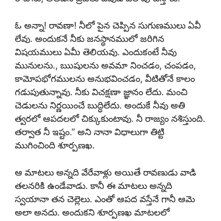
ఓ అన్నా! రావణా! నీలో పైన చెప్పిన సుగుణములు ఏవీ
లేవు. అందుకనే నీకు జనస్థానములో జరిగిన
విషయములు ఏమీ తెలియవు. ఎందుకంటే నీవు
మునులను., ఋషులను అవమా నించడం, చంపడం,
కామోపభోగములను అనుభవించడం, వీటితోనే కాలం
గడుపుతున్నావు. నీకు విచక్షణా జ్ఞానం లేదు. మంచి
చెడులను నిర్ణయించే బుద్ధిలేదు. అందుకే నీవు అతి
త్వరలో ఆపదలలో చిక్కుకుంటావు. నీ రాజ్యం నశిస్తుంది.
తర్వాత నీ ఇష్టం.” అని నానా విధాలుగా తిట్టి
ముగించింది శూర్పణఖ.
ఆ మాటలు అన్నది వేరేవాళ్లు అయితే రావణుడు వాడి
తలనరికి ఉండేవాడు. కానీ ఈ మాటలు అన్నది
స్వయానా తన చెల్లెలు. ఎంతో ఆపద వస్తేనే గానీ ఆమె
అలా అనదు. అందుకని శూర్పణఖ మాటలలో