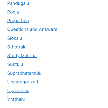
Pandugalu
Pooja
Prapattulu
Questions and Answers
Slokalu
Sthotralu
Study Material
Suktulu
Suprabhatamulu
Uncategorized
Upanishad
Vrathalu