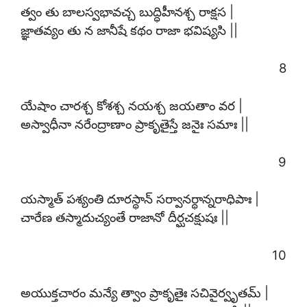
త్వం తు బాలస్వభావచ్చ బుద్ధిహీనశ్చ రాక్షస |
జ్ఞాతవ్యం తు న జానీషే కథం రాజా భవిష్యసి ||
8
యేషాం చారశ్చ కోశశ్చ నయశ్చ జయతాం వర |
అస్వాధీనా నరేంద్రాణాం ప్రాకృతైస్తే జనైః సమాః ||
9
యస్మాత్ పశ్యంతి దూరస్థాన్ సర్వానర్థాన్నరాధిపాః |
చారేణ తస్మాదుచ్యంతే రాజానో దీర్ఘచక్షుషః ||
10
అయుక్తచారం మన్యే త్వాం ప్రాకృతైః సచివైర్వృతమ్ |