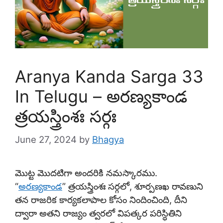
Aranya Kanda Sarga 33
In Telugu – అరణ్యకాండ
త్రయస్త్రింశః సర్గః
June 27, 2024
by
Bhagya
మొట్ట మొదటిగా అందరికి నమస్కారము.
“
అరణ్యకాండ
” త్రయస్త్రింశః సర్గలో, శూర్పణఖ రావణుని
తన రాజరిక కార్యకలాపాల కోసం నిందించింది, దీని
ద్వారా అతని రాజ్యం త్వరలో విపత్కర పరిస్థితిని