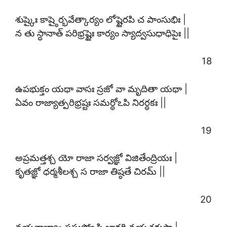
శుష్కైః కాష్ఠైర్భవేత్కార్యం లోష్టైరపి చ పాంసుభిః |
న తు స్థానాత్ పరిభ్రష్టైః కార్యం స్యాద్వసుధాధిపైః ||
18
ఉపభుక్తం యథా వాసః స్రజో వా మృదితా యథా |
ఏవం రాజ్యాత్పరిభ్రష్టః సమర్థోఽపి నిరర్థకః ||
19
అప్రమత్తశ్చ యో రాజా సర్వజ్ఞో విజితేంద్రియః |
కృతజ్ఞో ధర్మశీలశ్చ స రాజా తిష్ఠతే చిరమ్ ||
20
నయనాభ్యాం ప్రసుప్తోఽపి జాగర్తి నయచక్షుషా |