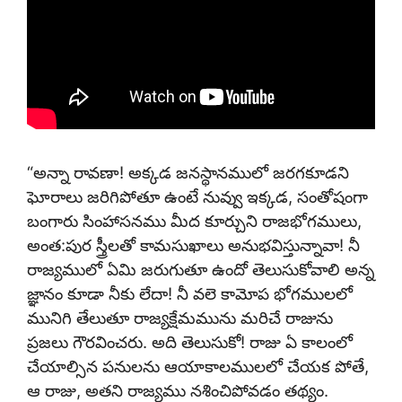
“అన్నా రావణా! అక్కడ జనస్థానములో జరగకూడని
ఘోరాలు జరిగిపోతూ ఉంటే నువ్వు ఇక్కడ, సంతోషంగా
బంగారు సింహాసనము మీద కూర్చుని రాజభోగములు,
అంత:పుర స్త్రీలతో కామసుఖాలు అనుభవిస్తున్నావా! నీ
రాజ్యములో ఏమి జరుగుతూ ఉందో తెలుసుకోవాలి అన్న
జ్ఞానం కూడా నీకు లేదా! నీ వలె కామోప భోగములలో
మునిగి తేలుతూ రాజ్యక్షేమమును మరిచే రాజును
ప్రజలు గౌరవించరు. అది తెలుసుకో! రాజు ఏ కాలంలో
చేయాల్సిన పనులను ఆయాకాలములలో చేయక పోతే,
ఆ రాజు, అతని రాజ్యము నశించిపోవడం తథ్యం.