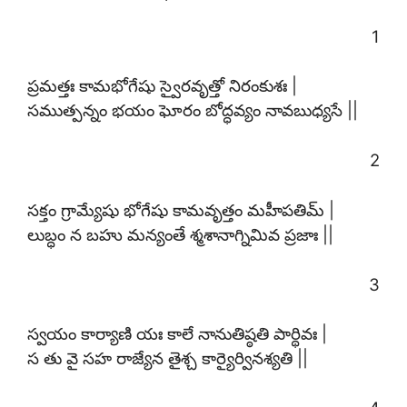
1
ప్రమత్తః కామభోగేషు స్వైరవృత్తో నిరంకుశః |
సముత్పన్నం భయం ఘోరం బోద్ధవ్యం నావబుధ్యసే ||
2
సక్తం గ్రామ్యేషు భోగేషు కామవృత్తం మహీపతిమ్ |
లుబ్ధం న బహు మన్యంతే శ్మశానాగ్నిమివ ప్రజాః ||
3
స్వయం కార్యాణి యః కాలే నానుతిష్ఠతి పార్థివః |
స తు వై సహ రాజ్యేన తైశ్చ కార్యైర్వినశ్యతి ||