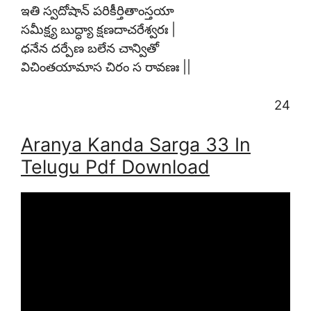
ఇతి స్వదోషాన్ పరికీర్తితాంస్తయా
సమీక్ష్య బుద్ధ్యా క్షణదాచరేశ్వరః |
ధనేన దర్పేణ బలేన చాన్వితో
విచింతయామాస చిరం స రావణః ||
24
Aranya Kanda Sarga 33 In
Telugu Pdf Download