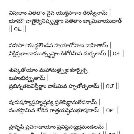
విపులాం వితతాం చైవ యుక్తపాశాం తరస్వినామ్ |
భూమౌ బాణైర్వినిష్కృత్తాం పతితాం జ్యామివాయుధాత్
|| ౧౬ ||
సహసా యుద్ధశౌండేన హయారోహేణ వాహితామ్ |
నిక్షిప్తభాండాముత్సృష్టాం కిశోరీమివ దుర్బలామ్ || ౧౭ ||
శుష్కతోయాం మహామత్స్యైః కూర్మైశ్చ
బహుభిర్వృతామ్ |
ప్రభిన్నతటవిస్తీర్ణాం వాపీమివ హృతోత్పలామ్ || ౧౮ ||
పురుషస్యాప్రహృష్టస్య ప్రతిషిద్ధానులేపనామ్ |
సంతప్తామివ శోకేన గాత్రయష్టిమభూషణామ్ || ౧౯ ||
ప్రావృషి ప్రవిగాఢాయాం ప్రవిష్టస్యాభ్రమండలమ్ |