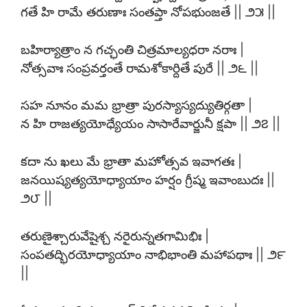
గతే హి రామే తరుణాః సంతప్తా నోపభుంజతే || ౨౫ ||
బహిర్యాత్రాం న గచ్ఛంతి చిత్రమాల్యధరా నరాః |
నోత్సవాః సంప్రవర్తంతే రామశోకార్దితే పురే || ౨౬ ||
సహ నూనం మమ భ్రాత్రా పురస్యాస్యద్యుతిర్గతా |
న హి రాజత్యయోధ్యేయం సాసారేవార్జునీ క్షపా || ౨౭ ||
కదా ను ఖలు మే భ్రాతా మహోత్సవ ఇవాగతః |
జనయిష్యత్యయోధ్యాయాం హర్షం గ్రీష్మ ఇవాంబుదః ||
౨౮ ||
తరుణైశ్చారువేషైశ్చ నరైరున్నతగామిభిః |
సంపతద్భిరయోధ్యాయాం నాభిభాంతి మహాపథాః || ౨౯
||