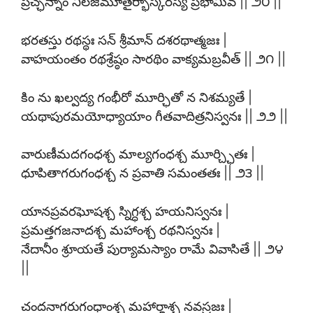
ప్రచ్ఛన్నాం నీలజీమూతైర్భాస్కరస్య ప్రభామివ || ౨౦ ||
భరతస్తు రథస్థః సన్ శ్రీమాన్ దశరథాత్మజః |
వాహయంతం రథశ్రేష్ఠం సారథిం వాక్యమబ్రవీత్ || ౨౧ ||
కిం ను ఖల్వద్య గంభీరో మూర్ఛితో న నిశమ్యతే |
యథాపురమయోధ్యాయాం గీతవాదిత్రనిస్వనః || ౨౨ ||
వారుణీమదగంధశ్చ మాల్యగంధశ్చ మూర్చ్ఛితః |
ధూపితాగరుగంధశ్చ న ప్రవాతి సమంతతః || ౨౩ ||
యానప్రవరఘోషశ్చ స్నిగ్ధశ్చ హయనిస్వనః |
ప్రమత్తగజనాదశ్చ మహాంశ్చ రథనిస్వనః |
నేదానీం శ్రూయతే పుర్యామస్యాం రామే వివాసితే || ౨౪
||
చందనాగరుగంధాంశ్చ మహార్హాశ్చ నవస్రజః |