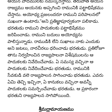
ఆయన పాదములకు నమస్కరిస్తాను. తరువాత ఆయన
రాజ్యము ఆయనకు అప్పగించి రామునికి పట్టాభిషేకము
చేస్తాను. అయోధ్య ప్రజలందరూ రాముని పరిపాలనలో
సుఖంగా ఉంటారు.”అని ప్రతిజ్ఞాపూర్వకంగా పలికాడు.
భరతుడు రాముని పాదుకలకు పట్టాభిషేకము
జరిపించాడు. రాముని బదులు అయోధ్యను
పాలిస్తున్నాడు. రాముడికి లేని సుఖాలు నాకు ఎందుకు
అని జటలు, నారచీరలు ధరించాడు భరతుడు. ప్రతిరోజూ
తాను నిర్వహించిన రాజ్యపాలనా విశేషములను ఆ
పాదుకలకు నివేదించేవాడు. ఏ సమస్య వచ్చినా ఆ
పాదుకలకు నివేదించేవాడు భరతుడు. రామునికి
సేవకుడి వలె రాజ్యపాలన సాగించాడు భరతుడు. ఎవరు
ఏమి తెచ్చి ఇచ్చినా, ఏ కానుకలు వచ్చినా అవన్నీ
పాదుకలకు సమర్పించేవాడు భరతుడు. ఆ ప్రకారంగా
భరతుని రాజ్యపాలన సాగిపోయింది.
శ్రీమద్రామాయణము