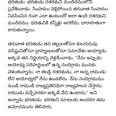
భరతుడు. భరతుడు దశరథుని మందిరములోని
ప్రవేశించాడు. సింహము వెళ్లిపోయిన తరువాత సింహము
నివసించిన గుహ ఎలా ఉంటుందో అలా ఉంది దశరథుని
మందిరము. భరతునికి కన్నీళ్లు ఆగలేదు. ధారాపాతంగా
కారుతున్నాయి.
తరువాత భరతుడు తన తల్లులతోనూ కులగురువు
వసిష్ఠునితోనూ బ్రాహ్మణులతోనూ సమావేశం అయ్యాడు.
అక్కడ తన నిర్ణయాన్ని వెళ్లడించాడు. “నేను ఇప్పుడు
అయోధ్య సరిహద్దులలో ఉన్న నందిగ్రామ మునకు
వెళుతున్నాను. నా తండ్రి దశరథుడు, నా అన్న రాముడు
లేని అయోధ్యలో నేను ఉండలేను. నేను నందిగ్రామము
నుండి రాముడి రాజ్యప్రతినిధిగా రాజ్యపాలన చేస్తాను.
రాముడు వచ్చేవరకూ అక్కడే వేచి ఉంటాను.” అని
అన్నాడు భరతుడు. భరతుని మాటలకు అందరూ తమ
ఆమోదమును తెలిపారు.