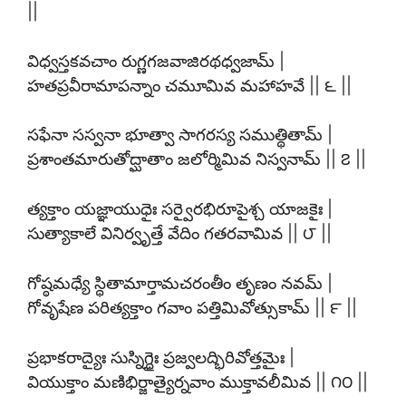
||
విధ్వస్తకవచాం రుగ్ణగజవాజిరథధ్వజామ్ |
హతప్రవీరామాపన్నాం చమూమివ మహాహవే || ౬ ||
సఫేనా సస్వనా భూత్వా సాగరస్య సముత్థితామ్ |
ప్రశాంతమారుతోద్ఘాతాం జలోర్మిమివ నిస్వనామ్ || ౭ ||
త్యక్తాం యజ్ఞాయుధైః సర్వైరభిరూపైశ్చ యాజకైః |
సుత్యాకాలే వినిర్వృత్తే వేదిం గతరవామివ || ౮ ||
గోష్ఠమధ్యే స్థితామార్తామచరంతీం తృణం నవమ్ |
గోవృషేణ పరిత్యక్తాం గవాం పత్తిమివోత్సుకామ్ || ౯ ||
ప్రభాకరాద్యైః సుస్నిగ్ధైః ప్రజ్వలద్భిరివోత్తమైః |
వియుక్తాం మణిభిర్జాత్యైర్నవాం ముక్తావలీమివ || ౧౦ ||