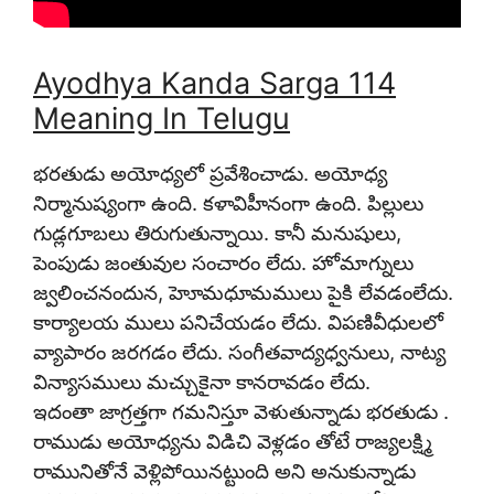
Ayodhya Kanda Sarga 114
Meaning In Telugu
భరతుడు అయోధ్యలో ప్రవేశించాడు. అయోధ్య
నిర్మానుష్యంగా ఉంది. కళావిహీనంగా ఉంది. పిల్లులు
గుడ్లగూబలు తిరుగుతున్నాయి. కానీ మనుషులు,
పెంపుడు జంతువుల సంచారం లేదు. హోమాగ్నులు
జ్వలించనందున, హెూమధూమములు పైకి లేవడంలేదు.
కార్యాలయ ములు పనిచేయడం లేదు. విపణివీధులలో
వ్యాపారం జరగడం లేదు. సంగీతవాద్యధ్వనులు, నాట్య
విన్యాసములు మచ్చుకైనా కానరావడం లేదు.
ఇదంతా జాగ్రత్తగా గమనిస్తూ వెళుతున్నాడు భరతుడు .
రాముడు అయోధ్యను విడిచి వెళ్లడం తోటే రాజ్యలక్ష్మి
రామునితోనే వెళ్లిపోయినట్టుంది అని అనుకున్నాడు