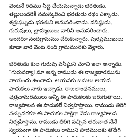
వెంటనే రథము సిద్ధ చేయమన్నాడు భరతుడు.
తల్లులందరికీ నమస్కరించి భరతుడు రథం ఎక్కాడు.
శత్రుఘ్నుడు భరతుని అనుసరించాడు. వసిష్ఠుడు,
గురువులు, బ్రాహ్మణులు వారిని అనుసరించారు.
అందరూ నందిగ్రామము చేరుకున్నారు. పురప్రముఖులు
కూడా వారి వెంట నంది గ్రామమునకు వెళ్లారు.
భరతుడు కుల గురువు వసిష్ఠుని చూచి ఇలా అన్నాడు.
“గురువర్యా! మా అన్న రాముడు ఈ రాజ్యభారమును
నాయందు ఉంచాడు. ఆయనకు బదులు ఆయన
పాదుకలు నాకు ఇచ్చాడు. రాజలాంఛనములు,
ఛత్రచామరములు అన్నీ ఈ పాదుకలకు జరుగుతాయి.
రాజ్యపాలన ఈ పాదుకలే నిర్వహిస్తాయి. రాముడు తిరిగి
వచ్చువరకూ ఈ పాదుకల సాక్షిగా నేను రాజ్యపాలన
నిర్వహిస్తాను. రాముడు తిరిగి వచ్చిన తరువాత నేనే
స్వయంగా ఈ పాదుకలు రాముని పాదములకు తొడిగి