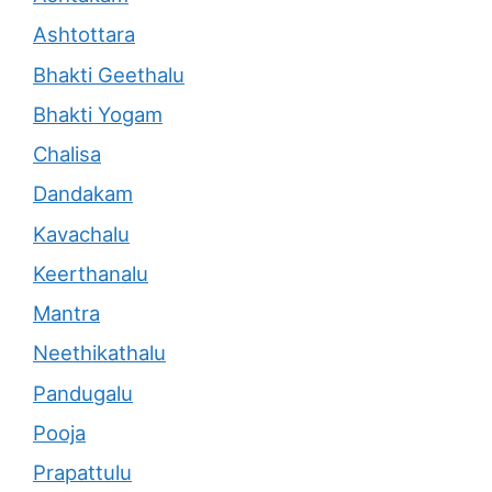
Ashtottara
Bhakti Geethalu
Bhakti Yogam
Chalisa
Dandakam
Kavachalu
Keerthanalu
Mantra
Neethikathalu
Pandugalu
Pooja
Prapattulu