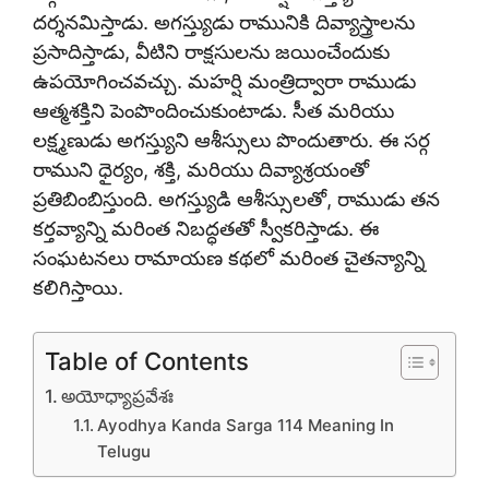
దర్శనమిస్తాడు. అగస్త్యుడు రామునికి దివ్యాస్త్రాలను
ప్రసాదిస్తాడు, వీటిని రాక్షసులను జయించేందుకు
ఉపయోగించవచ్చు. మహర్షి మంత్రిద్వారా రాముడు
ఆత్మశక్తిని పెంపొందించుకుంటాడు. సీత మరియు
లక్ష్మణుడు అగస్త్యుని ఆశీస్సులు పొందుతారు. ఈ సర్గ
రాముని ధైర్యం, శక్తి, మరియు దివ్యాశ్రయంతో
ప్రతిబింబిస్తుంది. అగస్త్యుడి ఆశీస్సులతో, రాముడు తన
కర్తవ్యాన్ని మరింత నిబద్ధతతో స్వీకరిస్తాడు. ఈ
సంఘటనలు రామాయణ కథలో మరింత చైతన్యాన్ని
కలిగిస్తాయి.
Table of Contents
అయోధ్యాప్రవేశః
Ayodhya Kanda Sarga 114 Meaning In
Telugu