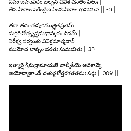
ఏవం బహువిధం జల్పన్ వివేశ వసతిం పితుః |
తేన హీనాం నరేంద్రేణ సింహహీనాం గుహామివ || ౩౦ ||
తదా తదంతఃపురముజ్ఝితప్రభమ్
సురైరివోత్సృష్టమభాస్కరం దినమ్ |
నిరీక్ష్య సర్వంతు వివిక్తమాత్మవాన్
ముమోచ బాష్పం భరతః సుదుఃఖితః || ౩౧ ||
ఇత్యార్షే శ్రీమద్రామాయణే వాల్మీకీయే ఆదికావ్యే
అయోధ్యాకాండే చతుర్దశోత్తరశతతమః సర్గః || ౧౧౪ ||