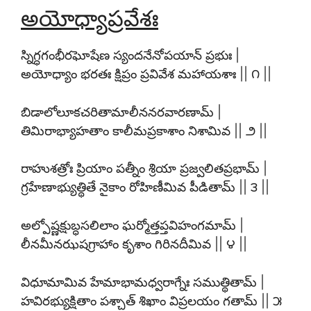
అయోధ్యాప్రవేశః
స్నిగ్ధగంభీరఘోషేణ స్యందనేనోపయాన్ ప్రభుః |
అయోధ్యాం భరతః క్షిప్రం ప్రవివేశ మహాయశాః || ౧ ||
బిడాలోలూకచరితామాలీననరవారణామ్ |
తిమిరాభ్యాహతాం కాలీమప్రకాశాం నిశామివ || ౨ ||
రాహుశత్రోః ప్రియాం పత్నీం శ్రియా ప్రజ్వలితప్రభామ్ |
గ్రహేణాభ్యుత్థితే నైకాం రోహిణీమివ పీడితామ్ || ౩ ||
అల్పోష్ణక్షుబ్ధసలిలాం ఘర్మోత్తప్తవిహంగమామ్ |
లీనమీనఝషగ్రాహాం కృశాం గిరినదీమివ || ౪ ||
విధూమామివ హేమాభామధ్వరాగ్నేః సముత్థితామ్ |
హవిరభ్యుక్షితాం పశ్చాత్ శిఖాం విప్రలయం గతామ్ || ౫