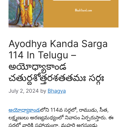
Ayodhya Kanda Sarga
114 In Telugu –
అయోధ్యాకాండ
చతుర్దశోత్తరశతతమః సర్గః
July 2, 2024
by
Bhagya
అయోధ్యాకాండ
లోని 114వ సర్గలో, రాముడు, సీత,
లక్ష్మణులు అరణ్యమధ్యంలో నివాసం ఏర్పరుస్తారు. ఈ
సర్గలో వారికి సహాయంగా, మహర్షి అగస్త్యుడు