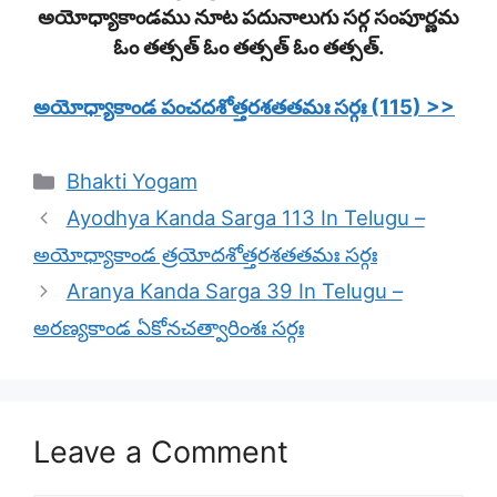
అయోధ్యాకాండము నూట పదునాలుగు సర్గ సంపూర్ణమ
ఓం తత్సత్ ఓం తత్సత్ ఓం తత్సత్.
అయోధ్యాకాండ పంచదశోత్తరశతతమః సర్గః (115) >>
Categories
Bhakti Yogam
Ayodhya Kanda Sarga 113 In Telugu –
అయోధ్యాకాండ త్రయోదశోత్తరశతతమః సర్గః
Aranya Kanda Sarga 39 In Telugu –
అరణ్యకాండ ఏకోనచత్వారింశః సర్గః
Leave a Comment