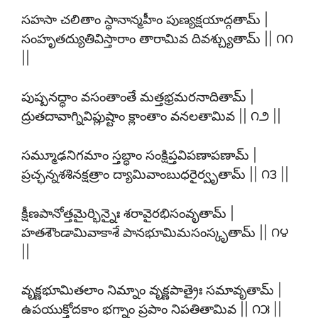
సహసా చలితాం స్థానాన్మహీం పుణ్యక్షయాద్గతామ్ |
సంహృతద్యుతివిస్తారాం తారామివ దివశ్చ్యుతామ్ || ౧౧
||
పుష్పనద్ధాం వసంతాంతే మత్తభ్రమరనాదితామ్ |
ద్రుతదావాగ్నివిప్లుష్టాం క్లాంతాం వనలతామివ || ౧౨ ||
సమ్మూఢనిగమాం స్తబ్ధాం సంక్షిప్తవిపణాపణామ్ |
ప్రచ్ఛన్నశశినక్షత్రాం ద్యామివాంబుధరైర్వృతామ్ || ౧౩ ||
క్షీణపానోత్తమైర్భిన్నైః శరావైరభిసంవృతామ్ |
హతశౌండామివాకాశే పానభూమిమసంస్కృతామ్ || ౧౪
||
వృక్ణభూమితలాం నిమ్నాం వృక్ణపాత్రైః సమావృతామ్ |
ఉపయుక్తోదకాం భగ్నాం ప్రపాం నిపతితామివ || ౧౫ ||