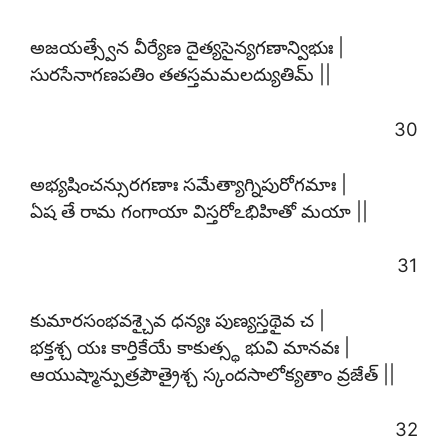
అజయత్స్వేన వీర్యేణ దైత్యసైన్యగణాన్విభుః |
సురసేనాగణపతిం తతస్తమమలద్యుతిమ్ ||
30
అభ్యషించన్సురగణాః సమేత్యాగ్నిపురోగమాః |
ఏష తే రామ గంగాయా విస్తరోఽభిహితో మయా ||
31
కుమారసంభవశ్చైవ ధన్యః పుణ్యస్తథైవ చ |
భక్తశ్చ యః కార్తికేయే కాకుత్స్థ భువి మానవః |
ఆయుష్మాన్పుత్రపౌత్రైశ్చ స్కందసాలోక్యతాం వ్రజేత్ ||
32