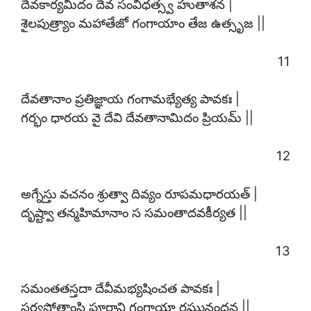
దేవకార్యమిదం దేవ సంవిధత్స్వ హుతాశన |
శైలపుత్ర్యాం మహాతేజో గంగాయాం తేజ ఉత్సృజ ||
11
దేవతానాం ప్రతిజ్ఞాయ గంగామభ్యేత్య పావకః |
గర్భం ధారయ వై దేవి దేవతానామిదం ప్రియమ్ ||
12
అగ్నేస్తు వచనం శ్రుత్వా దివ్యం రూపమధారయత్ |
దృష్ట్వా తన్మహిమానాం స సమంతాదవకీర్యత ||
13
సమంతతస్తదా దేవీమభ్యషించత పావకః |
సర్వస్రోతాంసి పూర్ణాని గంగాయా రఘునందన ||