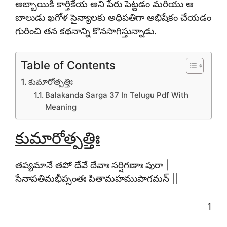
అబ్బాయికి కార్తికేయ అని పేరు పెట్టడం మరియు ఆ
బాలుడు ఖగోళ సైన్యాలకు అధిపతిగా అభిషేకం చేయడం
గురించి తన కథనాన్ని కొనసాగిస్తున్నాడు.
Table of Contents
కుమారోత్పత్తిః
Balakanda Sarga 37 In Telugu Pdf With
Meaning
కుమారోత్పత్తిః
తప్యమానే తపో దేవే దేవాః సర్షిగణాః పురా |
సేనాపతిమభీప్సంతః పితామహముపాగమన్ ||
1