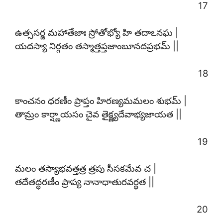
17
ఉత్ససర్జ మహాతేజాః స్రోతోభ్యో హి తదాఽనఘ |
యదస్యా నిర్గతం తస్మాత్తప్తజాంబూనదప్రభమ్ ||
18
కాంచనం ధరణీం ప్రాప్తం హిరణ్యమమలం శుభమ్ |
తామ్రం కార్ష్ణాయసం చైవ తైక్ష్ణ్యదేవాభ్యజాయత ||
19
మలం తస్యాభవత్తత్ర త్రపు సీసకమేవ చ |
తదేతద్ధరణీం ప్రాప్య నానాధాతురవర్ధత ||
20