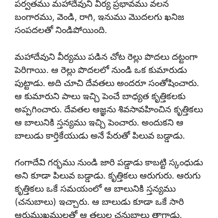
పర్వతము మహాదేవుని వీర్య ప్రభావము వలన
బంగారము, వెండి, రాగి, ఇనుము మొదలగు ఖనిజ
సంపదలతో నిండిపోయింది.
మహాదేవుని వీర్యము పడిన చోట రెల్లు పొదలు దట్టంగా
పెరిగాయి. ఆ రెల్లు పొదలలో నుండి ఒక కుమారుడు
పుట్టాడు. అది చూచి దేవతలు అందరూ సంతోషించారు.
ఆ కుమారుని పాలు ఇచ్చి పెంచే బాధ్యత కృత్తికలకు
అప్పగించారు. దేవతల ఆజ్ఞను శివసావహించిన కృత్తికలు
ఆ బాలునికి స్తన్యము ఇచ్చి పెంచారు. అందుకని ఆ
బాలుడు కార్తికేయుడు అనే పేరుతో పిలువ బడ్డాడు.
గంగాదేవి గర్భము నుండి జారి పడ్డాడు కాబట్టి స్కంధుడు
అని కూడా పిలువ బడ్డాడు. కృత్తికలు ఆరుగురు. ఆరుగు
కృత్తికలు ఒకే సమయంలో ఆ బాలునికి స్తన్యము
(చనుబాలు) ఇచ్చారు. ఆ బాలుడు కూడా ఒకే సారి
ఆరుముఖములతో ఆ తల్లుల చనుబాలు తాగాడు.