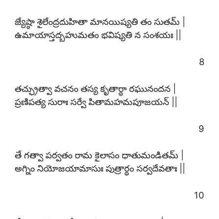
జ్యేష్ఠా శైలేంద్రదుహితా మానయిష్యతి తం సుతమ్ |
ఉమాయాస్తద్బహుమతం భవిష్యతి న సంశయః ||
8
తచ్ఛ్రుత్వా వచనం తస్య కృతార్థా రఘునందన |
ప్రణిపత్య సురాః సర్వే పితామహమపూజయన్ ||
9
తే గత్వా పర్వతం రామ కైలాసం ధాతుమండితమ్ |
అగ్నిం నియోజయామాసుః పుత్రార్థం సర్వదేవతాః ||
10