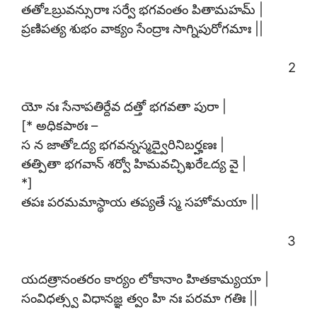
తతోఽబ్రువన్సురాః సర్వే భగవంతం పితామహమ్ |
ప్రణిపత్య శుభం వాక్యం సేంద్రాః సాగ్నిపురోగమాః ||
2
యో నః సేనాపతిర్దేవ దత్తో భగవతా పురా |
[* అధికపాఠః –
స న జాతోఽద్య భగవన్నస్మద్వైరినిబర్హణః |
తత్పితా భగవాన్ శర్వో హిమవచ్ఛిఖరేఽద్య వై |
*]
తపః పరమమాస్థాయ తప్యతే స్మ సహోమయా ||
3
యదత్రానంతరం కార్యం లోకానాం హితకామ్యయా |
సంవిధత్స్వ విధానజ్ఞ త్వం హి నః పరమా గతిః ||