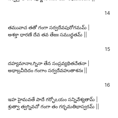
14
తమువాచ తతో గంగా సర్వదేవపురోగమమ్ |
అశక్తా ధారణే దేవ తవ తేజః సముద్ధతమ్ ||
15
దహ్యమానాఽగ్నినా తేన సంప్రవ్యథితచేతనా |
అథాబ్రవీదిదం గంగాం సర్వదేవహుతాశనః ||
16
ఇహ హైమవతే పాదే గర్భోఽయం సన్నివేశ్యతామ్ |
శ్రుత్వా త్వగ్నివచో గంగా తం గర్భమతిభాస్వరమ్ ||