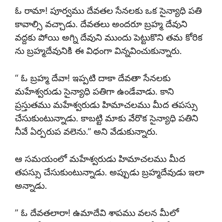
ఓ రామా! పూర్వము దేవతల సేనలకు ఒక సైన్యాధి పతి
కావాల్సి వచ్చాడు. దేవతలు అందరూ బ్రహ్మ దేవుని
వద్దకు పోయి అగ్ని దేవుని ముందు పెట్టుకొని తమ కోరిక
ను బ్రహ్మదేవునికి ఈ విధంగా విన్నవించుకున్నారు.
“ ఓ బ్రహ్మ దేవా! ఇప్పటి దాకా దేవతా సేనలకు
మహేశ్వరుడు సైన్యాధి పతిగా ఉండేవాడు. కాని
ప్రస్తుతము మహేశ్వరుడు హిమాచలము మీద తపస్సు
చేసుకుంటున్నాడు. కాబట్టి మాకు వేరొక సైన్యాధి పతిని
నీవే ఏర్పరుప వలెను.” అని వేడుకున్నారు.
ఆ సమయంలో మహేశ్వరుడు హిమాచలము మీద
తపస్సు చేసుకుంటున్నాడు. అప్పుడు బ్రహ్మదేవుడు ఇలా
అన్నాడు.
” ఓ దేవతలారా! ఉమాదేవి శాపము వలన మీలో