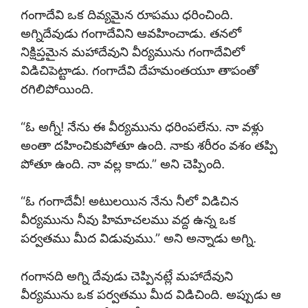
గంగాదేవి ఒక దివ్యమైన రూపము ధరించింది.
అగ్నిదేవుడు గంగాదేవిని ఆవహించాడు. తనలో
నిక్షిప్తమైన మహాదేవుని వీర్యమును గంగాదేవిలో
విడిచిపెట్టాడు. గంగాదేవి దేహమంతయూ తాపంతో
రగిలిపోయింది.
“ఓ అగ్నీ! నేను ఈ వీర్యమును ధరింపలేను. నా వళ్లు
అంతా దహించికుపోతూ ఉంది. నాకు శరీరం వశం తప్పి
పోతూ ఉంది. నా వల్ల కాదు.” అని చెప్పింది.
“ఓ గంగాదేవీ! అటులయిన నేను నీలో విడిచిన
వీర్యమును నీవు హిమాచలము వద్ద ఉన్న ఒక
పర్వతము మీద విడువుము.” అని అన్నాడు అగ్ని.
గంగానది అగ్ని దేవుడు చెప్పినట్లే మహాదేవుని
వీర్యమును ఒక పర్వతము మీద విడిచింది. అప్పుడు ఆ