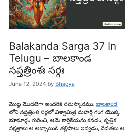
Balakanda Sarga 37 In
Telugu – బాలకాండ
సప్తత్రింశః సర్గః
June 12, 2024
by
Bhagya
మొట్ట మొదటిగా అందరికి నమస్కారము.
బాలకాండ
లోని సప్తత్రింశః సర్గలో విశ్వామిత్ర మహర్షి గంగ యొక్క
భూమార్గం గురించి, ఆమె కార్తికేయను కనడం, కృత్తిక
నక్షత్రాలు ఆ అబ్బాయికి తల్లిపాలు ఇవ్వడం, దేవతలు ఆ