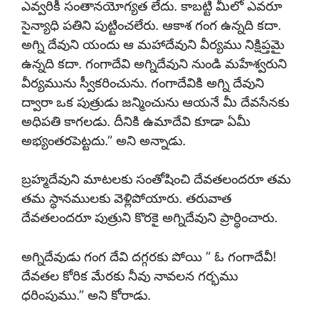
ఎవ్వరికీ సంతానయోగ్యత లేదు. కాబట్టి మీలో ఎవరూ
సైన్యాధి పతిని పుట్టించలేరు. ఆకాశ గంగ ఉన్నది కదా.
అగ్ని దేవుని యందు ఆ మహాదేవుని వీర్యము నిక్షిప్తమై
ఉన్నది కదా. గంగాదేవి అగ్నిదేవుని నుండి మహేశ్వరుని
వీర్యమును స్వీకరించును. గంగాదేవికి అగ్ని దేవుని
ద్వారా ఒక పుత్రుడు జన్మించును ఆయనే మీ దేవసేనకు
అధిపతి కాగలడు. దీనికి ఉమాదేవి కూడా ఏమీ
అభ్యంతరపెట్టదు.” అని అన్నాడు.
బ్రహ్మదేవుని మాటలకు సంతోషించి దేవతలందరూ తమ
తమ స్థానములకు వెళ్లిపోయారు. తరువాత
దేవతలందరూ పుత్రుని కొరకై అగ్నిదేవుని ప్రార్థించారు.
అగ్నిదేవుడు గంగ దేవి దగ్గరకు పోయి ” ఓ గంగాదేవీ!
దేవతల కోరిక మేరకు నీవు నావలన గర్భము
ధరింపుము.” అని కోరాడు.