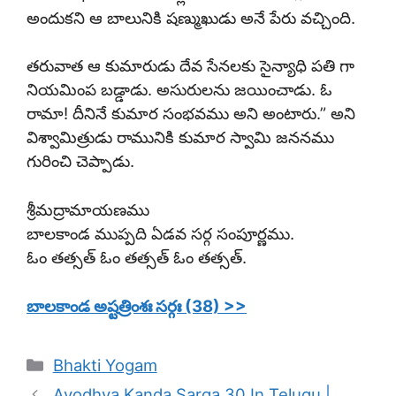
అందుకని ఆ బాలునికి షణ్ముఖుడు అనే పేరు వచ్చింది.
తరువాత ఆ కుమారుడు దేవ సేనలకు సైన్యాధి పతి గా
నియమింప బడ్డాడు. అసురులను జయించాడు. ఓ
రామా! దీనినే కుమార సంభవము అని అంటారు.” అని
విశ్వామిత్రుడు రామునికి కుమార స్వామి జననము
గురించి చెప్పాడు.
శ్రీమద్రామాయణము
బాలకాండ ముప్పది ఏడవ సర్గ సంపూర్ణము.
ఓం తత్సత్ ఓం తత్సత్ ఓం తత్సత్.
బాలకాండ అష్టత్రింశః సర్గః (38) >>
Categories
Bhakti Yogam
Ayodhya Kanda Sarga 30 In Telugu |