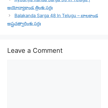
అయోధ్యాకాండ త్రింశః సర్గః
Balakanda Sarga 48 In Telugu – బాలకాండ
అష్టచత్వారింశః సర్గః
Leave a Comment
Comment