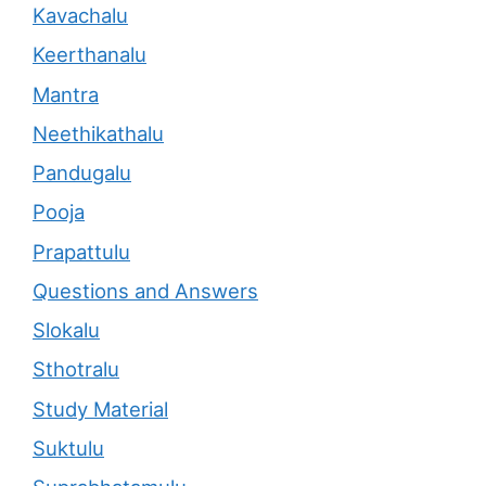
Kavachalu
Keerthanalu
Mantra
Neethikathalu
Pandugalu
Pooja
Prapattulu
Questions and Answers
Slokalu
Sthotralu
Study Material
Suktulu