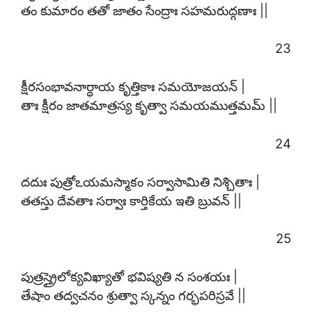
తం కుమారం తతో జాతం సేంద్రాః సహమరుద్గణాః ||
23
క్షీరసంభావనార్థాయ కృత్తికాః సమయోజయన్ |
తాః క్షీరం జాతమాత్రస్య కృత్వా సమయముత్తమమ్ ||
24
దదుః పుత్రోఽయమస్మాకం సర్వాసామితి నిశ్చితాః |
తతస్తు దేవతాః సర్వాః కార్తికేయ ఇతి బ్రువన్ ||
25
పుత్రస్త్రైలోక్యవిఖ్యాతో భవిష్యతి న సంశయః |
తేషాం తద్వచనం శ్రుత్వా స్కన్నం గర్భపరిస్రవే ||