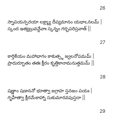
26
స్నాపయన్పరయా లక్ష్మ్యా దీప్యమానం యథాఽనలమ్ |
స్కంద ఇత్యబ్రువన్దేవాః స్కన్నం గర్భపరిస్రవాత్ ||
27
కార్తికేయం మహాభాగం కాకుత్స్థ జ్వలనోపమమ్ |
ప్రాదుర్భూతం తతః క్షీరం కృత్తికానామనుత్తమమ్ ||
28
షణ్ణాం షడాననో భూత్వా జగ్రాహ స్తనజం పయః |
గృహీత్వా క్షీరమేకాహ్నా సుకుమారవపుస్తదా ||
29