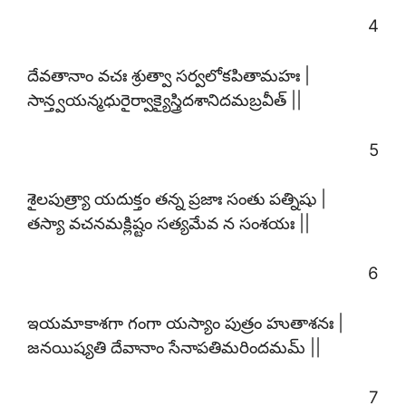
4
దేవతానాం వచః శ్రుత్వా సర్వలోకపితామహః |
సాన్త్వయన్మధురైర్వాక్యైస్త్రిదశానిదమబ్రవీత్ ||
5
శైలపుత్ర్యా యదుక్తం తన్న ప్రజాః సంతు పత్నిషు |
తస్యా వచనమక్లిష్టం సత్యమేవ న సంశయః ||
6
ఇయమాకాశగా గంగా యస్యాం పుత్రం హుతాశనః |
జనయిష్యతి దేవానాం సేనాపతిమరిందమమ్ ||
7