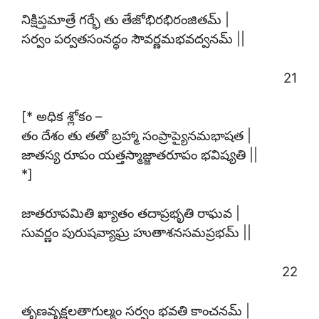
నిక్షిప్తమాత్రే గర్భే తు తేజోభిరభిరంజితమ్ |
సర్వం పర్వతసంనద్ధం సౌవర్ణమభవద్వనమ్ ||
21
[* అధిక శ్లోకం –
తం దేశం తు తతో బ్రహ్మా సంప్రాప్యైనమభాషత |
జాతస్య రూపం యత్తస్మాజ్జాతరూపం భవిష్యతి ||
*]
జాతరూపమితి ఖ్యాతం తదాప్రభృతి రాఘవ |
సువర్ణం పురుషవ్యాఘ్ర హుతాశనసమప్రభమ్ ||
22
తృణవృక్షలతాగుల్మం సర్వం భవతి కాంచనమ్ |