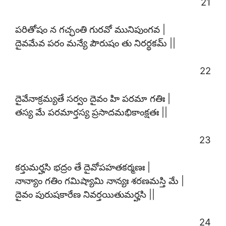
21
పరితోషం న గచ్ఛంతి గురవో మునిపుంగవ |
దైవమేవ పరం మన్యే పౌరుషం తు నిరర్థకమ్ ||
22
దైవేనాక్రమ్యతే సర్వం దైవం హి పరమా గతిః |
తస్య మే పరమార్తస్య ప్రసాదమభికాంక్షతః ||
23
కర్తుమర్హసి భద్రం తే దైవోపహతకర్మణః |
నాన్యాం గతిం గమిష్యామి నాన్యః శరణమస్తి మే |
దైవం పురుషకారేణ నివర్తయితుమర్హసి ||
24