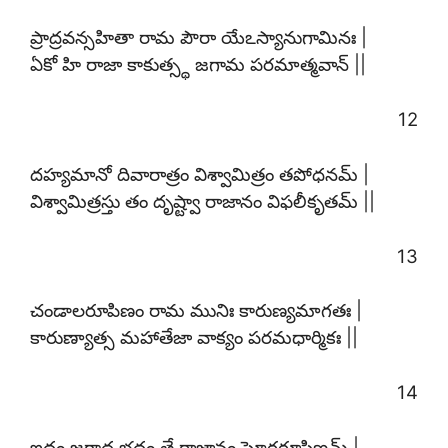
ప్రాద్రవన్సహితా రామ పౌరా యేఽస్యానుగామినః |
ఏకో హి రాజా కాకుత్స్థ జగామ పరమాత్మవాన్ ||
12
దహ్యమానో దివారాత్రం విశ్వామిత్రం తపోధనమ్ |
విశ్వామిత్రస్తు తం దృష్ట్వా రాజానం విఫలీకృతమ్ ||
13
చండాలరూపిణం రామ మునిః కారుణ్యమాగతః |
కారుణ్యాత్స మహాతేజా వాక్యం పరమధార్మికః ||
14
ఇదం జగాద భద్రం తే రాజానం ఘోరరూపిణమ్ |