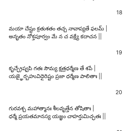
18
మయా చేష్టం క్రతుశతం తచ్చ నావాప్యతే ఫలమ్ |
అనృతం నోక్తపూర్వం మే న చ వక్ష్యే కదాచన ||
19
కృచ్ఛ్రేష్వపి గతః సౌమ్య క్షత్రధర్మేణ తే శపే |
యజ్ఞైర్బహువిధైరిష్టం ప్రజా ధర్మేణ పాలితాః ||
20
గురవశ్చ మహాత్మానః శీలవృత్తేన తోషితాః |
ధర్మే ప్రయతమానస్య యజ్ఞం చాహర్తుమిచ్ఛతః ||