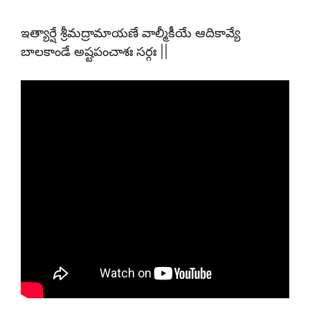
ఇత్యార్షే శ్రీమద్రామాయణే వాల్మీకీయే ఆదికావ్యే
బాలకాండే అష్టపంచాశః సర్గః ||