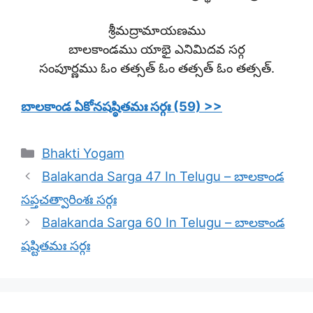
శ్రీమద్రామాయణము
బాలకాండము యాభై ఎనిమిదవ సర్గ
సంపూర్ణము ఓం తత్సత్ ఓం తత్సత్ ఓం తత్సత్.
బాలకాండ ఏకోనషష్ఠితమః సర్గః (59) >>
Categories
Bhakti Yogam
Balakanda Sarga 47 In Telugu – బాలకాండ
సప్తచత్వారింశః సర్గః
Balakanda Sarga 60 In Telugu – బాలకాండ
షష్టితమః సర్గః