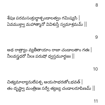
8
శేపుః పరమసంక్రుద్ధాశ్చండాలత్వం గమిష్యసి |
ఏవముక్త్వా మహాత్మానో వివిశుస్తే స్వమాశ్రమమ్ ||
9
అథ రాత్ర్యాం వ్యతీతాయాం రాజా చండాలతాం గతః |
నీలవస్త్రధరో నీలః పరుషో ధ్వస్తమూర్ధజః ||
10
చిత్యమాల్యానులేపశ్చ ఆయసాభరణోఽభవత్ |
తం దృష్ట్వా మంత్రిణః సర్వే త్యజ్య చండాలరూపిణమ్ ||
11