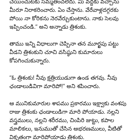
చేయించుటకు సమ్మతించలేదు. మీ వద్దకు వచ్చాను
మీరూ నిరాకరించారు. ఏం చేస్తాను. వేరేవాళ్లదగ్గరకు
పోయి నా కోరికను నెరవేర్చుకుంటాను. నాకు సెలవు
ఇప్పించండి.” అని అన్నాడు త్రిశంకు.
తాము ఇన్ని విధాలుగా చెప్పినా తన మూర్ఖపు పట్టు
వీడని త్రిశంకుని చూచి వసిష్ఠుని కుమారులు
కోపగించుకున్నారు.
“ఓ త్రిశంకు! నీవు క్షత్రియుడుగా ఉండ తగవు. నీవు
ఛండాలుడివిగా మారిపో!” అని శపించారు.
ఆ మునికుమారుల శాపము ప్రకారము ఇక్ష్వాకు వంశపు
రాజు త్రిశంకు ఛండాలుడిగా మారి పోయాడు. నల్లని
వస్త్రములు, నల్లని శరీరము, చింపిరి జుట్టు, కపాల
మాలికలు, ఇనుముతో చేసిన ఆభరణములు, వీటితో
వికృతంగా మారిపోయాడు త్రిశంకు.