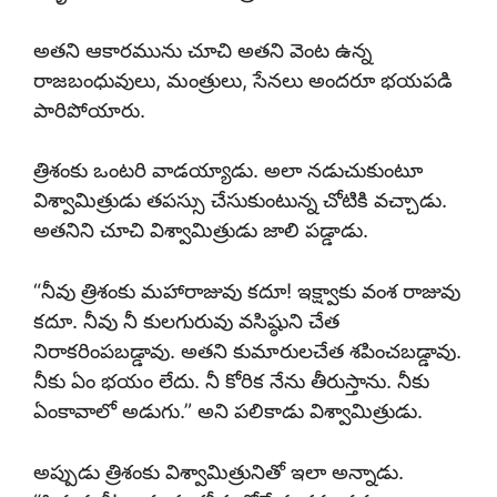
అతని ఆకారమును చూచి అతని వెంట ఉన్న
రాజబంధువులు, మంత్రులు, సేనలు అందరూ భయపడి
పారిపోయారు.
త్రిశంకు ఒంటరి వాడయ్యాడు. అలా నడుచుకుంటూ
విశ్వామిత్రుడు తపస్సు చేసుకుంటున్న చోటికి వచ్చాడు.
అతనిని చూచి విశ్వామిత్రుడు జాలి పడ్డాడు.
“నీవు త్రిశంకు మహారాజువు కదూ! ఇక్ష్వాకు వంశ రాజువు
కదూ. నీవు నీ కులగురువు వసిష్ఠుని చేత
నిరాకరింపబడ్డావు. అతని కుమారులచేత శపించబడ్డావు.
నీకు ఏం భయం లేదు. నీ కోరిక నేను తీరుస్తాను. నీకు
ఏంకావాలో అడుగు.” అని పలికాడు విశ్వామిత్రుడు.
అప్పుడు త్రిశంకు విశ్వామిత్రునితో ఇలా అన్నాడు.