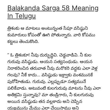
Balakanda Sarga 58 Meaning
In Telugu
త్రిశంకు ఆ మాటలు అంటున్నంత సేపూ వసిష్ఠుని
కుమారులు కోపంతో ఊగి పోతున్నారు. వారి కోపము
కట్టలు తెంచుకొంది.
” ఓ త్రిశంకూ! నీవు దుర్బుద్ధివి. చెడ్డవాడివి. నీ కుల
గురువు వసిష్ఠుడు. ఆయన సత్యసంధుడు. ఆయన
నిరాకరించిన తరువాత నీవు మరొకరి వద్దకు ఎలా వెళ్ల
గలవు? నీకే కాదు… వసిష్ఠుడు ఇక్ష్వాకు వంశమునకే
పురోహితుడు. గురువు. ఎల్లప్పుడూ సత్యమునే
పలికేవాడు. అటువంటి కులగురువు మాటను నీవు ఎలా
అతిక్రమి స్తున్నావు? మా తండ్రిగారు, నీ కులగురువు
అయిన వసిష్ఠుడు తన వల్లకాదు అని చెప్పిన
యజ్ఞమును మేము ఎలా చేయిస్తాము అని