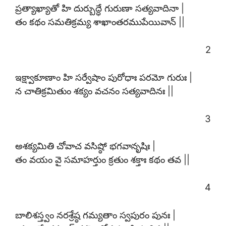
ప్రత్యాఖ్యాతో హి దుర్బుద్ధే గురుణా సత్యవాదినా |
తం కథం సమతిక్రమ్య శాఖాంతరముపేయివాన్ ||
2
ఇక్ష్వాకూణాం హి సర్వేషాం పురోధాః పరమో గురుః |
న చాతిక్రమితుం శక్యం వచనం సత్యవాదినః ||
3
అశక్యమితి చోవాచ వసిష్ఠో భగవానృషిః |
తం వయం వై సమాహర్తుం క్రతుం శక్తాః కథం తవ ||
4
బాలిశస్త్వం నరశ్రేష్ఠ గమ్యతాం స్వపురం పునః |