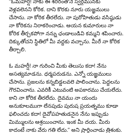
“ఓమహర్షీ! నాకు ఈ శరీరంతోనే స్వర్గమునకు
వెళ్లవలెనని కోరిక. దాని కొరకు నూరు యజ్ఞములు
చేసాను. నా కోరిక తీరలేదు. నా పురోహితుడు వసిష్ఠుడు
నా కోరికను నిరాకరించాడు. ఆయన కుమారులు నా
కోరిక తీర్చకపోగా నన్ను ఛండాలుడివి కమ్మని శపించారు.
దిక్కుతోచని స్థితిలో మీ వద్దకు వచ్చాను. మీరే నా కోరిక
తీర్చాలి.
ఓ మహర్షీ! నా గురించి మీకు తెలుసు కదా! నేను
అసత్యమాడను. ధర్మపరుడను. ఎన్నో యజ్ఞములు
చేసాను. ప్రజలను కన్నబిడ్డలవలె పాలించాను. పెద్దలను
గౌరవించాను. ఎవరికీ ఎటువంటి అపకారము చేయలేదు.
కాని నా కోరిక తీరలేదు. దైవము నా యందు
అనుకూలముగా లేనపుడు పురుష ప్రయత్నము కూడా
ఫలించదు కదా! దైవోపహతుడనైన నేను ఇప్పుడు
మిమ్ములను ఆశ్రయించాను. ఇంక మీ దయ. మీరు
కాదంటే నాకు వేరు గతి లేదు.” అని ప్రార్థించాడు త్రిశంకు.