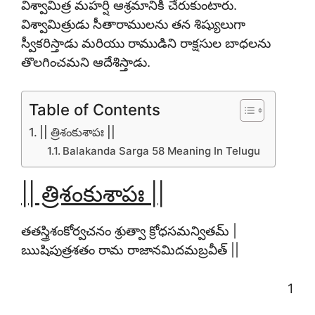
విశ్వామిత్ర మహర్షి ఆశ్రమానికి చేరుకుంటారు.
విశ్వామిత్రుడు సీతారాములను తన శిష్యులుగా
స్వీకరిస్తాడు మరియు రాముడిని రాక్షసుల బాధలను
తొలగించమని ఆదేశిస్తాడు.
Table of Contents
|| త్రిశంకుశాపః ||
Balakanda Sarga 58 Meaning In Telugu
|| త్రిశంకుశాపః ||
తతస్త్రిశంకోర్వచనం శ్రుత్వా క్రోధసమన్వితమ్ |
ఋషిపుత్రశతం రామ రాజానమిదమబ్రవీత్ ||
1