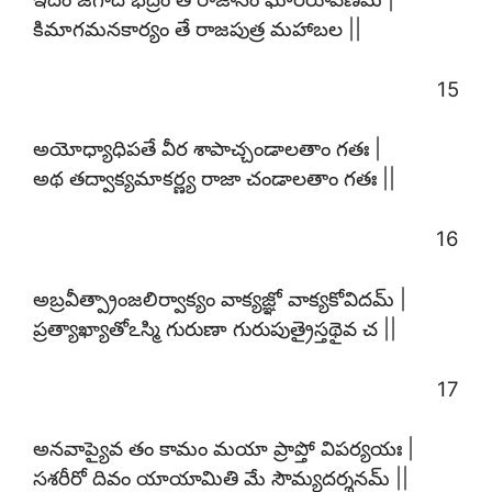
కిమాగమనకార్యం తే రాజపుత్ర మహాబల ||
15
అయోధ్యాధిపతే వీర శాపాచ్చండాలతాం గతః |
అథ తద్వాక్యమాకర్ణ్య రాజా చండాలతాం గతః ||
16
అబ్రవీత్ప్రాంజలిర్వాక్యం వాక్యజ్ఞో వాక్యకోవిదమ్ |
ప్రత్యాఖ్యాతోఽస్మి గురుణా గురుపుత్రైస్తథైవ చ ||
17
అనవాప్యైవ తం కామం మయా ప్రాప్తో విపర్యయః |
సశరీరో దివం యాయామితి మే సౌమ్యదర్శనమ్ ||