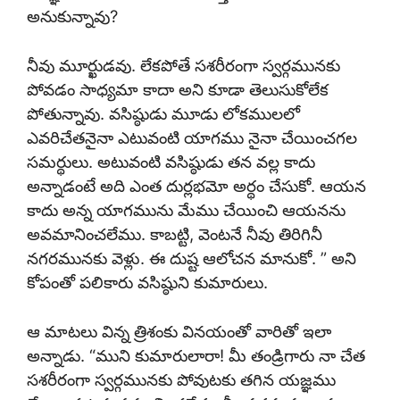
అనుకున్నావు?
నీవు మూర్ఖుడవు. లేకపోతే సశరీరంగా స్వర్గమునకు
పోవడం సాధ్యమా కాదా అని కూడా తెలుసుకోలేక
పోతున్నావు. వసిష్ఠుడు మూడు లోకములలో
ఎవరిచేతనైనా ఎటువంటి యాగము నైనా చేయించగల
సమర్థులు. అటువంటి వసిష్ఠుడు తన వల్ల కాదు
అన్నాడంటే అది ఎంత దుర్లభమో అర్థం చేసుకో. ఆయన
కాదు అన్న యాగమును మేము చేయించి ఆయనను
అవమానించలేము. కాబట్టి, వెంటనే నీవు తిరిగినీ
నగరమునకు వెళ్లు. ఈ దుష్ట ఆలోచన మానుకో. ” అని
కోపంతో పలికారు వసిష్ఠుని కుమారులు.
ఆ మాటలు విన్న త్రిశంకు వినయంతో వారితో ఇలా
అన్నాడు. “ముని కుమారులారా! మీ తండ్రిగారు నా చేత
సశరీరంగా స్వర్గమునకు పోవుటకు తగిన యజ్ఞము