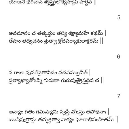
యాజనే భగవాన్ శక్తస్త్రైలోక్యస్యాపి పార్థివ ||
5
అవమానం చ తత్కర్తుం తస్య శక్ష్యామహే కథమ్ |
తేషాం తద్వచనం శ్రుత్వా క్రోధపర్యాకులాక్షరమ్ ||
6
స రాజా పునరేవైతానిదం వచనమబ్రవీత్ |
ప్రత్యాఖ్యాతోఽస్మి గురుణా గురుపుత్రైస్తథైవ చ ||
7
అన్యాం గతిం గమిష్యామి స్వస్తి వోఽస్తు తపోధనాః |
ఋషిపుత్రాస్తు తచ్ఛ్రుత్వా వాక్యం ఘోరాభిసంహితమ్ ||