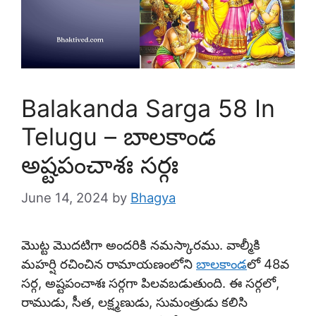
Balakanda Sarga 58 In
Telugu – బాలకాండ
అష్టపంచాశః సర్గః
June 14, 2024
by
Bhagya
మొట్ట మొదటిగా అందరికి నమస్కారము. వాల్మీకి
మహర్షి రచించిన రామాయణంలోని
బాలకాండ
లో 48వ
సర్గ, అష్టపంచాశః సర్గగా పిలవబడుతుంది. ఈ సర్గలో,
రాముడు, సీత, లక్ష్మణుడు, సుమంత్రుడు కలిసి