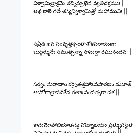
విశ్వామిత్రాశ్రమే తస్మిన్సుఖేన వ్యతిచక్రముః |
అథ కాలే గతే తస్మిన్విశ్వామిత్రో మహామునిః ||
సవ్రీడ ఇవ సంవృత్తశ్చింతాశోకపరాయణః |
బుద్ధిర్మునేః సముత్పన్నా సామర్షా రఘునందన ||
సర్వం సురాణాం కర్మైతత్తపోఽపహరణం మహత్ 
అహోరాత్రాపదేశేన గతాః సంవత్సరా దశ ||
కామమోహాభిభూతస్య విఘ్నోఽయం ప్రత్యుపస్థితః
వినిఃశ్వసన్మునివరః పశ్చాత్తాపేన దుఃఖితః ||