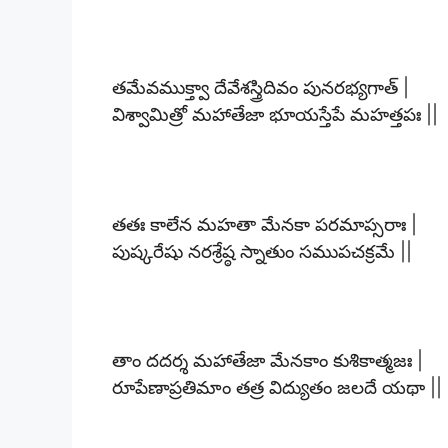
తమేవముక్త్వా దేవేశస్త్రిదివం పునరభ్యగాత్ |
విశ్వామిత్రో మహాతేజా భూయస్తేపే మహత్తపః ||
తతః కాలేన మహతా మేనకా పరమాప్సరాః |
పుష్కరేషు నరశ్రేష్ఠ స్నాతుం సముపచక్రమే ||
తాం దదర్శ మహాతేజా మేనకాం కుశికాత్మజః |
రూపేణాప్రతిమాం తత్ర విద్యుతం జలదే యథా ||