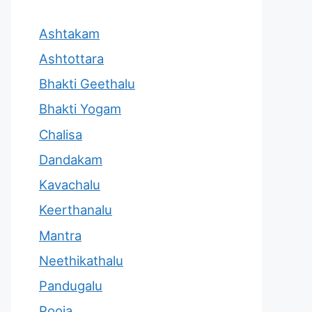
Ashtakam
Ashtottara
Bhakti Geethalu
Bhakti Yogam
Chalisa
Dandakam
Kavachalu
Keerthanalu
Mantra
Neethikathalu
Pandugalu
Pooja