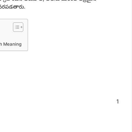
 కలవరపడతారు.
th Meaning
1