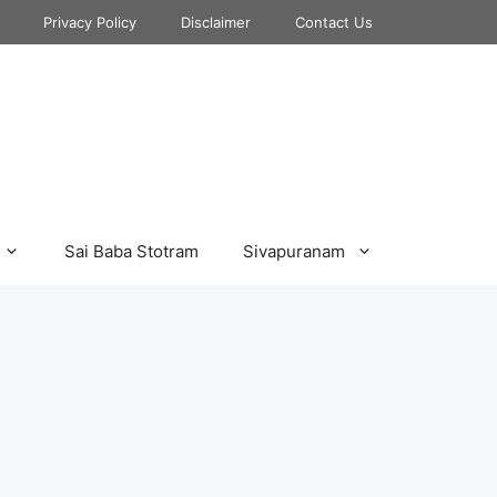
Privacy Policy
Disclaimer
Contact Us
Sai Baba Stotram
Sivapuranam