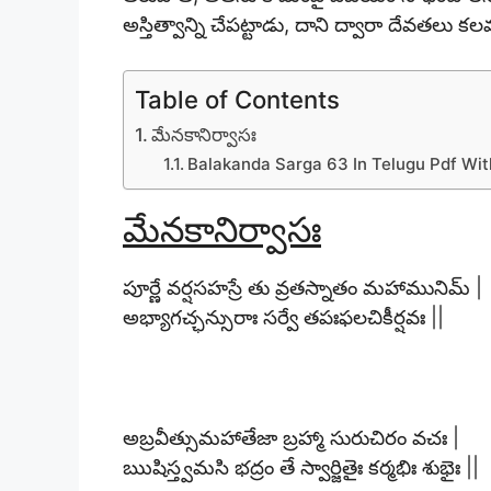
అస్తిత్వాన్ని చేపట్టాడు, దాని ద్వారా దేవతలు
Table of Contents
మేనకానిర్వాసః
Balakanda Sarga 63 In Telugu Pdf Wi
మేనకానిర్వాసః
పూర్ణే వర్షసహస్రే తు వ్రతస్నాతం మహామునిమ్ |
అభ్యాగచ్ఛన్సురాః సర్వే తపఃఫలచికీర్షవః ||
అబ్రవీత్సుమహాతేజా బ్రహ్మా సురుచిరం వచః |
ఋషిస్త్వమసి భద్రం తే స్వార్జితైః కర్మభిః శుభైః ||