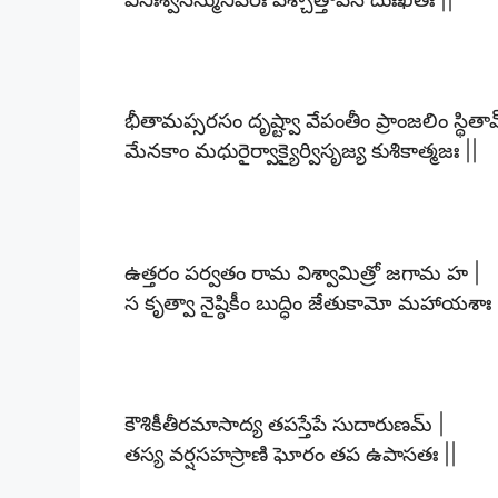
భీతామప్సరసం దృష్ట్వా వేపంతీం ప్రాంజలిం స్థితా
మేనకాం మధురైర్వాక్యైర్విసృజ్య కుశికాత్మజః ||
ఉత్తరం పర్వతం రామ విశ్వామిత్రో జగామ హ |
స కృత్వా నైష్ఠికీం బుద్ధిం జేతుకామో మహాయశాః 
కౌశికీతీరమాసాద్య తపస్తేపే సుదారుణమ్ |
తస్య వర్షసహస్రాణి ఘోరం తప ఉపాసతః ||