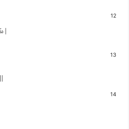
12
మ్ |
13
||
14