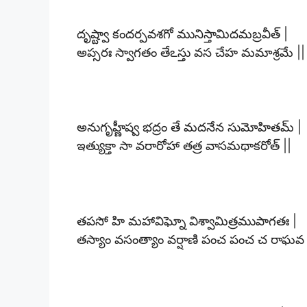
దృష్ట్వా కందర్పవశగో మునిస్తామిదమబ్రవీత్ |
అప్సరః స్వాగతం తేఽస్తు వస చేహ మమాశ్రమే ||
అనుగృహ్ణీష్వ భద్రం తే మదనేన సుమోహితమ్ |
ఇత్యుక్తా సా వరారోహా తత్ర వాసమథాకరోత్ ||
తపసో హి మహావిఘ్నో విశ్వామిత్రముపాగతః |
తస్యాం వసంత్యాం వర్షాణి పంచ పంచ చ రాఘవ 