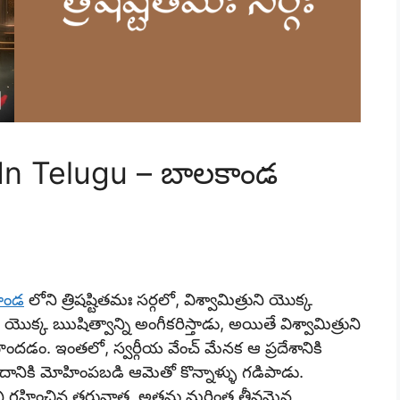
In Telugu – బాలకాండ
ాండ
లోని త్రిషష్టితమః సర్గలో, విశ్వామిత్రుని యొక్క
ొక్క ఋషిత్వాన్ని అంగీకరిస్తాడు, అయితే విశ్వామిత్రుని
పొందడం. ఇంతలో, స్వర్గీయ వేంచ్ మేనక ఆ ప్రదేశానికి
దానికి మోహింపబడి ఆమెతో కొన్నాళ్ళు గడిపాడు.
గ్రహించిన తరువాత, అతను మరింత తీవ్రమైన