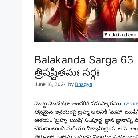
Balakanda Sarga 63 
త్రిషష్టితమః సర్గః
June 18, 2024
by
Bhagya
మొట్ట మొదటిగా అందరికి నమస్కారము.
బాలక
తీవ్రమైన ఆశ్రయంపై బ్రహ్మ అతనికి ‘మహా-ఋషి’ య
ఆశయం ‘బ్రహ్మ-ఋషి’ సంపూర్ణ-జ్ఞాన జ్ఞానాన్ని 
చేరుకుంటుంది మరియు విశ్వామిత్రుడు ఆమె అం
తరువాత, అతను కామంపై విజయం సాధించాలని 