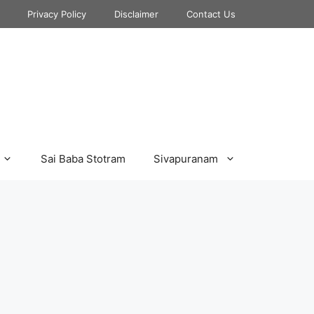
Privacy Policy
Disclaimer
Contact Us
Sai Baba Stotram
Sivapuranam