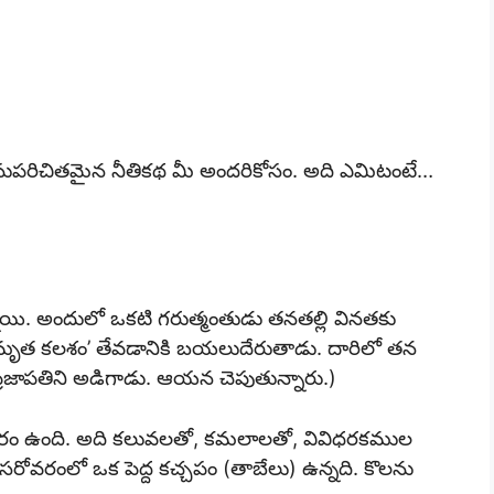
ుపరిచితమైన నీతికథ మీ అందరికోసం. అది ఎమిటంటే…
న్నాయి. అందులో ఒకటి గరుత్మంతుడు తనతల్లి వినతకు
‘అమృత కలశం’ తేవడానికి బయలుదేరుతాడు. దారిలో తన
ప్రజాపతిని అడిగాడు. ఆయన చెపుతున్నారు.)
వరం ఉంది. అది కలువలతో, కమలాలతో, వివిధరకముల
వరంలో ఒక పెద్ద కచ్చపం (తాబేలు) ఉన్నది. కొలను