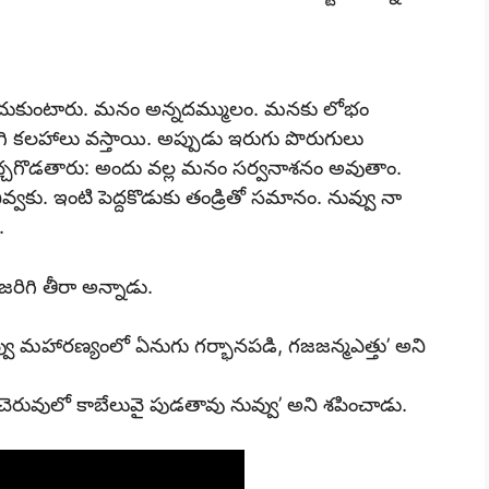
పంచుకుంటారు. మనం అన్నదమ్ములం. మనకు లోభం
ిగి కలహాలు వస్తాయి. అప్పుడు ఇరుగు పొరుగులు
ెచ్చగొడతారు: అందు వల్ల మనం సర్వనాశనం అవుతాం.
ు. ఇంటి పెద్దకొడుకు తండ్రితో సమానం. నువ్వు నా
.
రిగి తీరా అన్నాడు.
్వు మహారణ్యంలో ఏనుగు గర్భానపడి, గజజన్మఎత్తు’ అని
ెరువులో కాబేలువై పుడతావు నువ్వు’ అని శపించాడు.