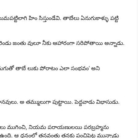
్టిలాగి హిం సిస్తుండేవి. తాబేలు ఏనుగుకాళ్ళు పట్టి
 ఆ రెండు జంతు వులూ నీకు ఆహారంగా సరిపోతాయి అన్నాడు.
నుగుతో తాబే లుకు పోరాటం ఎలా సంభవం’ అని
ానవులు. అ తమ్ములుగా పుట్టాయి. పెద్దవాడు విభాసుడు.
ధ్యాదులు ముగించి, నియమ పరాయణులయి పరబ్రహ్మను
 ఉంది. ఆ ధనంలో తనవంతు తనకు పంచిపెట్ట మున్నాడు