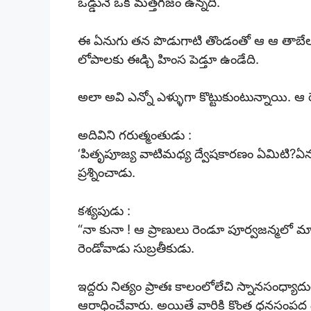
ఒడ్డునే ఒక మత్తగజం ఉన్నది.
ఈ ఏనుగు తన పొడుగాటి తొండంతో ఆ ఆ తాబేలుమపట
లోపాలకు ఈడ్చి హింస పెడ్తూ ఉండేది.
అలా అవి ఎన్నో ఎళ్ళుగా కొట్టుకుంటున్నాయి.
అదివిని గరుత్మంతుడు :
‘పితృపూజ్య వాటిమధ్య ద్వేషకారణం ఏమిటి?ఏ
ప్రశ్నించాడు.
కశ్యపుడు :
“నా కునా ! ఆ ప్రాణులు రెండూ పూర్వజన్మలో మ
రెండోవాడు సుబ్రతీకుడు.
ఇద్దరు నిత్యం ప్రాతః కాలంలోలేచి స్నానసం
ఆరాధించేవారు. అయితే వారికి కొంత ధనసంపద