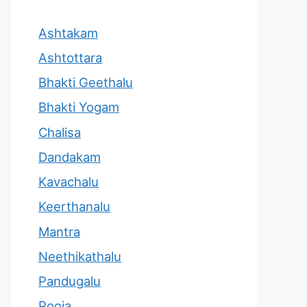
Ashtakam
Ashtottara
Bhakti Geethalu
Bhakti Yogam
Chalisa
Dandakam
Kavachalu
Keerthanalu
Mantra
Neethikathalu
Pandugalu
Pooja