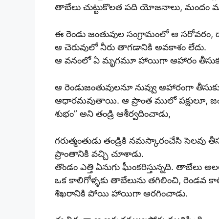
తాబేలు చుట్టుకొలత పది యోజనాలు, మందం
ఈ రెండు జంతువుల సంగ్రామంలో ఆ సరోవరం, దా
ఆ చెరువులో నీరు తాగడానికి అవకాశం లేదు.
ఆ వనంలో ఏ మృగమూ హాయిగా ఆహారం తీసుకు 
ఆ రెండుజంతువులనూ నువ్వు ఆహారంగా తీసుకుం
ఆధారమవుతాయి. ఆ ప్రాంత ములో పక్షులూ, జంతువ
శుభం” అని తండ్రి ఆశీర్వదించాడు,
గరుత్మంతుడు తండ్రికి నమస్కారంచేసి సెలవు తీ
ప్రాంతానికి వచ్చి చూశాడు.
తొండం ఎత్తి ఏనుగు ఘీంకరిస్తున్నది. తాబేలు అలల
ఒక కాలిగోళ్ళకు తాబేలును తగిలించి, రెండవ క
శిఖరానికి పోయి హాయిగా ఆరగించాడు.