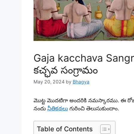
Gaja kacchava Sang
కచ్ఛవ సంగ్రామం
May 20, 2024
by
Bhagya
మొట్ట మొదటిగా అందరికి నమస్కారము. ఈ రోజు
నందు
నీతికథలు
గురించి తెలుసుకుందాం.
Table of Contents