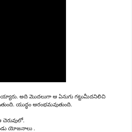
లయ్యారు. అది మొదలుగా ఆ ఏనుగు గట్టుమీదనిలిచి
ేపుతుంది. యుద్ధం ఆరంభమవుతుంది.
 చెరువులో.
ెండు యోజనాలు .