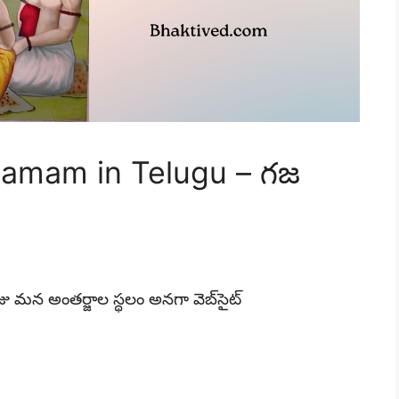
ramam in Telugu – గజ
 మన అంతర్జాల స్థలం అనగా వెబ్‌సైట్