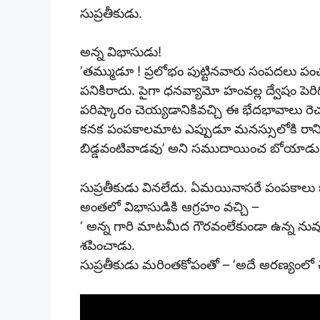
సుప్రతీకుడు.
అన్న విభాసుడు!
‘తమ్ముడూ ! ప్రలోభం పుట్టినవారు సంపదలు 
పనికిరాదు. పైగా ధనవ్యామో హంవల్ల ద్వేషం పెర
పరిష్కారం చెయ్యడానికివచ్చి ఈ భేదభావాలు ర
కనక పంపకాలమాట ఎప్పుడూ మనస్సులోకి రానివ్వక
బిడ్డవంటివాడవు’ అని సముదాయించ బోయాడు
సుప్రతీకుడు వినలేదు. ఏమయినాసరే పంపకాలు జ
అంతలో విభాసుడికి ఆగ్రహం వచ్చి –
‘ అన్న గారి మాటమీద గౌరవంలేకుండా ఉన్న నువ
శపించాడు.
సుప్రతీకుడు మరింతకోపంతో – ‘అదే అరణ్యంలో చ