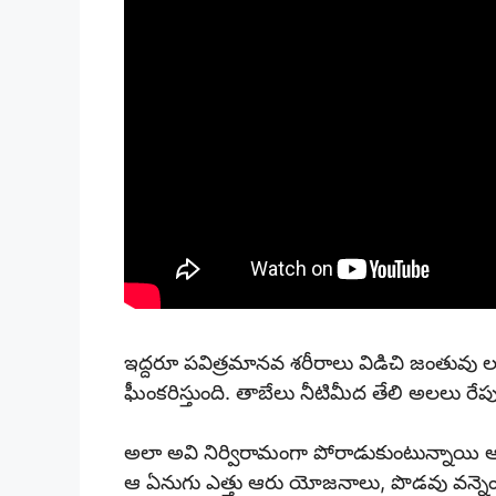
ఇద్దరూ పవిత్రమానవ శరీరాలు విడిచి జంతువు 
ఘీంకరిస్తుంది. తాబేలు నీటిమీద తేలి అలలు ర
అలా అవి నిర్విరామంగా పోరాడుకుంటున్నాయి ఆ
ఆ ఏనుగు ఎత్తు ఆరు యోజనాలు, పొడవు వన్న