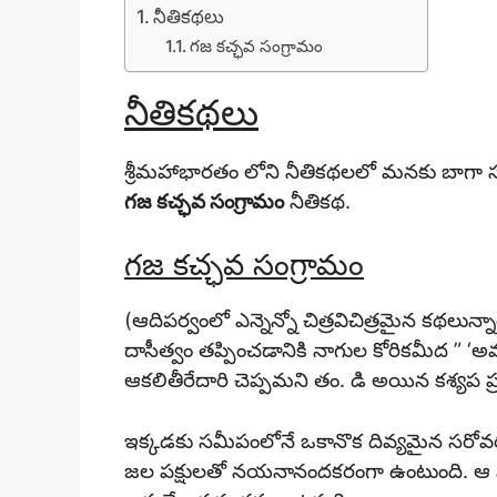
నీతికథలు
గజ కచ్ఛవ సంగ్రామం
నీతికథలు
శ్రీమహాభారతం లోని నీతికథ
లలో మనకు బాగా స
గజ కచ్ఛవ సంగ్రామం
నీతికథ
.
గజ కచ్ఛవ సంగ్రామం
(ఆదిపర్వంలో ఎన్నెన్నో చిత్రవిచిత్రమైన కథలు
దాసీత్వం తప్పించడానికి నాగుల కోరికమీద ” 
ఆకలితీరేదారి చెప్పమని తం. డి అయిన కశ్యప 
ఇక్కడకు సమీపంలోనే ఒకానొక దివ్యమైన సరో
జల పక్షులతో నయనానందకరంగా ఉంటుంది. ఆ సరో