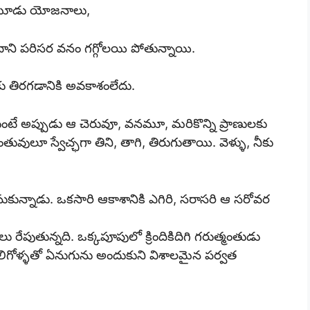
 మూడు యోజనాలు,
ని పరిసర వనం గగ్గోలయి పోతున్నాయి.
తిరగడానికి అవకాశంలేదు.
టే అప్పుడు ఆ చెరువూ, వనమూ, మరికొన్ని ప్రాణులకు
ులూ స్వేచ్ఛగా తిని, తాగి, తిరుగుతాయి. వెళ్ళు, నీకు
సుకున్నాడు. ఒకసారి ఆకాశానికి ఎగిరి, సరాసరి ఆ సరోవర
ు రేపుతున్నది. ఒక్కపూపులో క్రిందికిదిగి గరుత్మంతుడు
ాలిగోళ్ళతో ఏనుగును అందుకుని విశాలమైన పర్వత