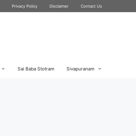
Privacy Policy
Disclaimer
Contact Us
Sai Baba Stotram
Sivapuranam