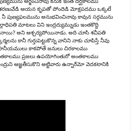
పుణ్యమును ఆర్జించినావు కనుక ఇంత దీర్ఘకాలము
ని శరణువేడి ఆయన కృపతో పోందెడి మోక్షపదము ఒక్కటే
 నీ పుణ్యఫలమును అనుభవించినావు కావున సర్గమును
గాధిపతి మాటలు విని ఇంద్రద్యుమ్నుడు ఇంతకొద్ది
నాయి? అని ఆశ్చర్యపోయినాడు. అది చూసి శచీపతి
లను కానీ గుర్తుపెట్టుకొన్న వానిని నాకు చూపిస్తే నీవు
 మహనీయములు కాకపోతే జనులు చిరకాలము
 ఎంతకాలము ప్రజలు ఉపయోగింతురో అంతకాలము
్రుని ఆజ్ఞతీసుకొని అట్టివారు ఉన్నారేమో వెదకటానికి