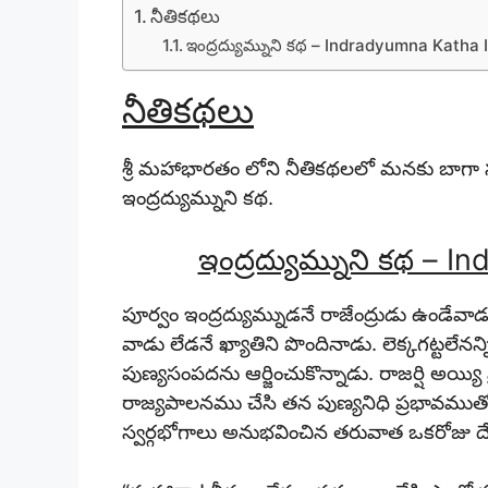
నీతికథలు
ఇంద్రద్యుమ్నుని కథ – Indradyumna Katha 
నీతికథలు
శ్రీ మహాభారతం లోని నీతికథలలో మనకు బాగా
ఇంద్రద్యుమ్నుని కథ.
ఇంద్రద్యుమ్నుని కథ – 
పూర్వం ఇంద్రద్యుమ్నుడనే రాజేంద్రుడు ఉండేవ
వాడు లేడనే ఖ్యాతిని పొందినాడు. లెక్కగట్టలేన
పుణ్యసంపదను ఆర్జించుకొన్నాడు. రాజర్షి అయ్
రాజ్యపాలనము చేసి తన పుణ్యనిధి ప్రభావముతో క
స్వర్గభోగాలు అనుభవించిన తరువాత ఒకరోజు దేవేం