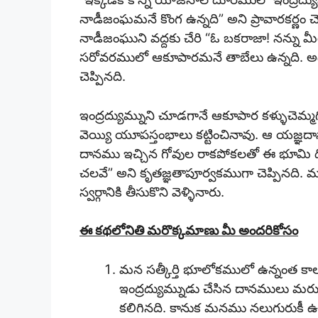
నాడీజంఘమనే కొంగ ఉన్నది” అని ప్రావారకర్ణం చెప
నాడీజంఘుని వద్దకు చేరి “ఓ బకరాజా! నన్ను మీరు 
సరోవరములో ఆకూపారమనే తాబేలు ఉన్నది. అది నా
చెప్పినది.
ఇంద్రద్యుమ్నుని చూడగానే ఆకూపార కళ్ళుచెమ్
వెయ్యి యూపస్తంభాలు కట్టించినావు. ఆ యజ్ఞదానా
దానము ఇచ్చిన గోవుల రాకపోకలతో ఈ భూమి 
చలవే” అని కృతజ్ఞతాపూర్వకముగా చెప్పినది. మ
స్వర్గానికి తీసుకొని వెళ్ళినారు.
ఈ కథలోనితి మరొక్కమాణు మీ అందరికోసం
మన సత్కీర్తి భూలోకములో ఉన్నంత 
ఇంద్రద్యుమ్నుడు చేసిన దానములు మరువలేద
కలిగినది. కానుక మనము నలుగురుకీ ఉ