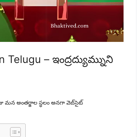
Telugu – ఇంద్రద్యుమ్నుని
 మన అంతర్జాల స్థలం అనగా వెబ్‌సైట్