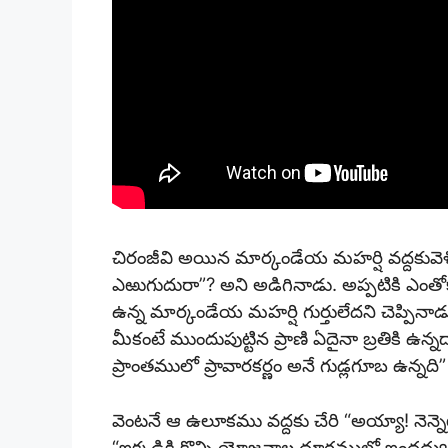
చిరంజీవి అయిన మార్కండేయ మహర్షి వద్దకువెళ్
ఎఱుగుదురా”? అని అడిగినాడు. అప్పటికి ఎంతోక
ఉన్న మార్కండేయ మహర్షి గుర్తులేదని చెప్పినాడ
మీకంటే ముందుపుట్టిన ప్రాణి ఏదైనా బ్రతికి ఉ
ప్రాంతములో ప్రావారకర్ణం అనే గుడ్లగూబ ఉన్నద
వెంటనే ఆ ఉలూకము వద్దకు చేరి “అయ్యా! నెన్నెఱ
“ఇక్కడికి కొన్ని యోజనాల దూరములో ఇంద్రద