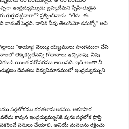
్పగా ఇంద్రద్యుమ్నుడు బ్రహ్మదేవుని స్నేహితుడైన
గుర్తుపట్టినారా”? ప్రశ్నించినాడు. “లేదు. ఈ
కంటే పెద్దది. దానికి నీవు తెలుసేమో కనుక్కో” అని
మగిల్లాయి “అయ్యా! వెయ్యి యజ్ఞములు సాంగముగా చేసి
లలో లెక్కకట్టలేనన్ని గోదానాలు ఇచ్చినావు. నీవు
దిగబడి యింత సరోవరము అయినది. ఇది అంతా నీ
రుక్షణం దేవతలు దివ్యవిమానములో ఇంద్రద్యుమ్నుని
కాలము సర్గలోకము కరతలామలకము. ఆకూపార
ు కావున ఇంద్రద్యుమ్నునికి పునః సర్గలోక ప్రాప్తి
పకరించే పనులు చేయాలి. అవియే మనలను రక్షించు