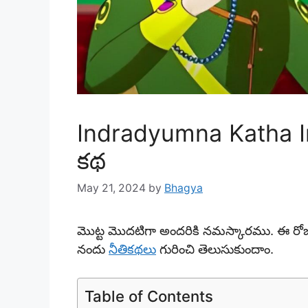
Indradyumna Katha In 
కథ
May 21, 2024
by
Bhagya
మొట్ట మొదటిగా అందరికి నమస్కారము. ఈ రోజు
నందు
నీతికథలు
గురించి తెలుసుకుందాం.
Table of Contents