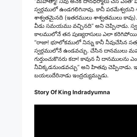
“మహాత్మా! నీవు అనేక దానధర్మాలు చేసి ఎంతో 
స్వర్గములో ఉండగలిగినావు. కానీ పరమేశ్వరు
శాశ్వతమైనది (ఇతరములు శాశ్వతములు కావు).
వీడు సమయము వచ్చినది” అని చెప్పినాడు. స్వర్
కాలములోనే తన పుణ్యరాసులు ఎలా కరిగిపోయి
“రాజా! భూలోకములో నిన్ను కానీ నీవుచేసిన సత్కర్మ
స్వర్గములోనే ఉండవచ్చు. చేసిన దానములు
గుర్తుంచుకొనరు కదా! కావున నీ దానములను
నీవిక్కడనుండవచ్చు” అని హితవు చెప్పినాడు. ఇంద
బయలుదేరినాడు ఇంద్రద్యుమ్నుడు.
Story Of King Indradyumna