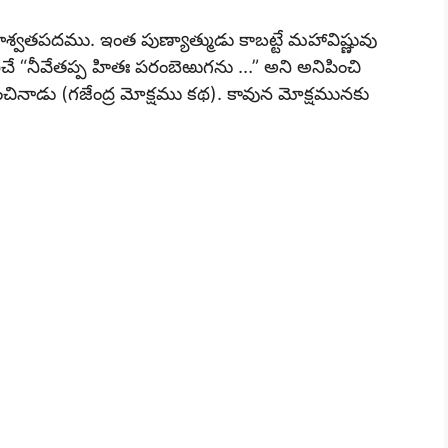
ే శాశ్వతపదము. ఇంత పుణ్యాత్ముడు కాబట్టే మహావిష్ణువు
ిచే “నీవేతప్ప హితః పరంబెఱుగను …” అని అనిపించి
ంచినాడు (గజేంద్ర మోక్షము కథ). కావున మోక్షమునకు