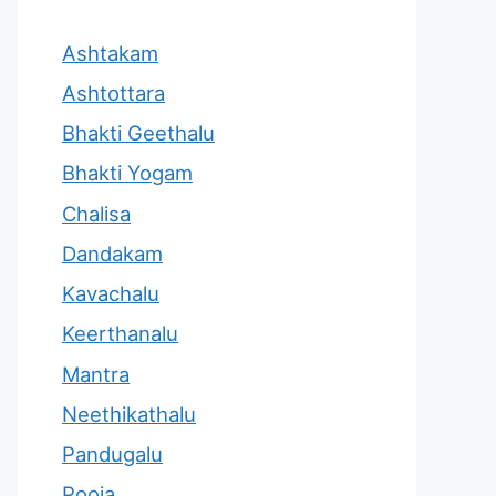
Ashtakam
Ashtottara
Bhakti Geethalu
Bhakti Yogam
Chalisa
Dandakam
Kavachalu
Keerthanalu
Mantra
Neethikathalu
Pandugalu
Pooja