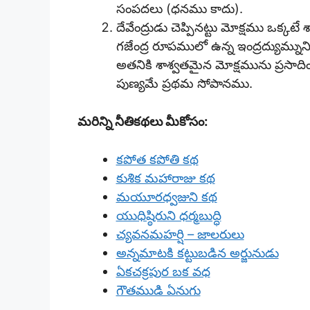
సంపదలు (ధనము కాదు).
దేవేంద్రుడు చెప్పినట్టు మోక్షము ఒక్కట
గజేంద్ర రూపములో ఉన్న ఇంద్రద్యుమ్నున
అతనికి శాశ్వతమైన మోక్షమును ప్రసాది
పుణ్యమే ప్రథమ సోపానము.
మరిన్ని నీతికథలు మీకోసం:
కపోత కపోతి కథ
కుశిక మహారాజు కథ
మయూరధ్వజుని కథ
యుధిష్ఠిరుని ధర్మబుద్ధి
చ్యవనమహర్షి – జాలరులు
అన్నమాటకి కట్టుబడిన అర్జునుడు
ఏకచక్రపుర బక వధ
గౌతముడి ఏనుగు