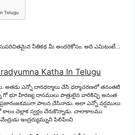
In Telugu
 సుపరిచితమైన నీతికథ మీ అందరికోసం. అది ఎమిటంటే…
Indradyumna Katha In Telugu
ాడు. అతడు ఎన్నో దానధర్మాలు చేసి ధర్మాచరణలో తనంతటి
న్ని గో భూ హిరణ్య దానములు పాత్రులైన వారికిచ్చి అనంత
యి ప్రజారంజకముగా పాలన చేసినాడు. అలా ఎన్నో వర్షములు
ాలం చెల్లాక స్వర్గం చేరుకొన్నాడు. చాలాకాలము
ద్రుడు ఇంద్రద్యుమ్నుని పిలిపించి