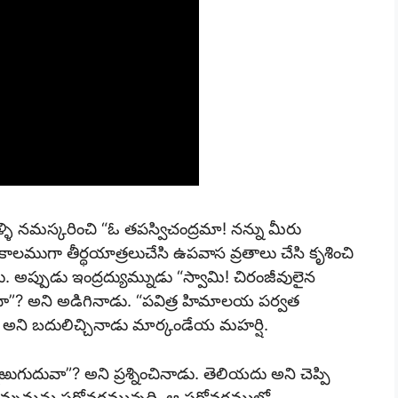
ళి నమస్కరించి “ఓ తపస్విచంద్రమా! నన్ను మీరు
ాలముగా తీర్థయాత్రలుచేసి ఉపవాస వ్రతాలు చేసి కృశించి
ు. అప్పుడు ఇంద్రద్యుమ్నుడు “స్వామి! చిరంజీవులైన
న్నదా”? అని అడిగినాడు. “పవిత్ర హిమాలయ పర్వత
ి” అని బదులిచ్చినాడు మార్కండేయ మహర్షి.
ుగుదువా”? అని ప్రశ్నించినాడు. తెలియదు అని చెప్పి
్యుమ్నమను సరోవరమున్నది. ఆ సరోవరములో