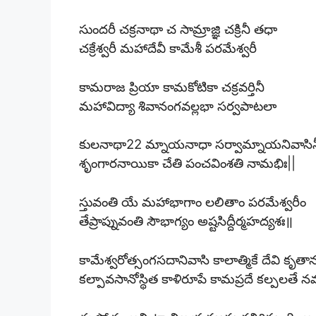
సుందరీ చక్రనాథా చ సామ్రాజ్ఞి చక్రినీ తధా
చక్రేశ్వరీ మహాదేవీ కామేశీ పరమేశ్వరీ
కామరాజ ప్రియా కామకోటికా చక్రవర్తినీ
మహావిద్యా శివానంగవల్లభా సర్వపాటలా
కులనాథా22 మ్నాయనాధా సర్వామ్నాయనివాసిన
శృంగారనాయికా చేతి పంచవింశతి నామభిః||
స్తువంతి యే మహాభాగాం లలితాం పరమేశ్వరీం
తేప్రాప్నువంతి సౌభాగ్యం అష్టసిద్దీర్మహద్యశః॥
కామేశ్వరోత్సంగసదానివాసి కాలాత్మికే దేవి కృతా
కల్పావసానోస్థిత కాళిరూపే కామప్రదే కల్పలతే నమ