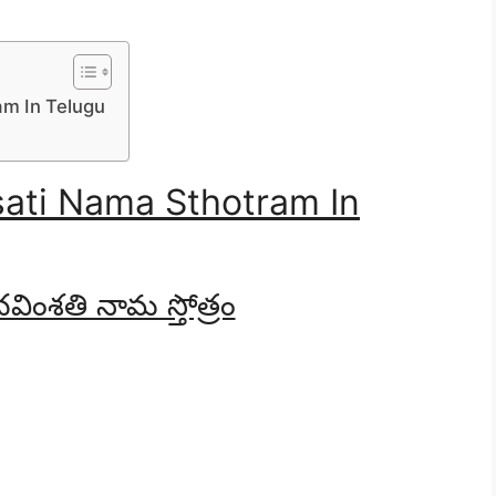
am In Telugu
sati Nama Sthotram In
చవింశతి నామ స్తోత్రం