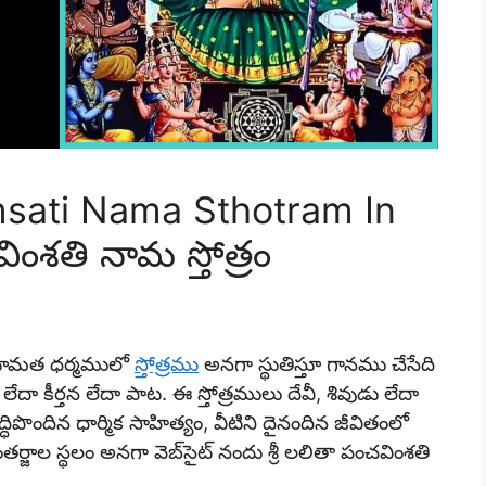
msati Nama Sthotram In
ింశతి నామ స్తోత్రం
ందూమత ధర్మములో
స్తోత్రము
అనగా స్థుతిస్తూ గానము చేసేది
దా కీర్తన లేదా పాట. ఈ స్తోత్రములు దేవీ, శివుడు లేదా
రసిద్ధిపొందిన ధార్మిక సాహిత్యం, వీటిని దైనందిన జీవితంలో
ాల స్థలం అనగా వెబ్‌సైట్ నందు శ్రీ లలితా పంచవింశతి