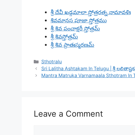
శ్రీ దేవీ ఖడ్గమాలా స్తోత్రరత్న నామావళిః
శివమానస పూజా స్తోత్రము
శ్రీ శివ పంచాక్షరీ స్తోత్రమ్
శ్రీ శివస్తోత్రమ్
శ్రీ శివ ప్రాతఃస్మరణమ్
Categories
Sthotralu
Sri Lalitha Ashtakam In Telugu | శ్రీ లలితాష్ట
Mantra Matruka Varnamaala Sthotram In Tel
Leave a Comment
Comment