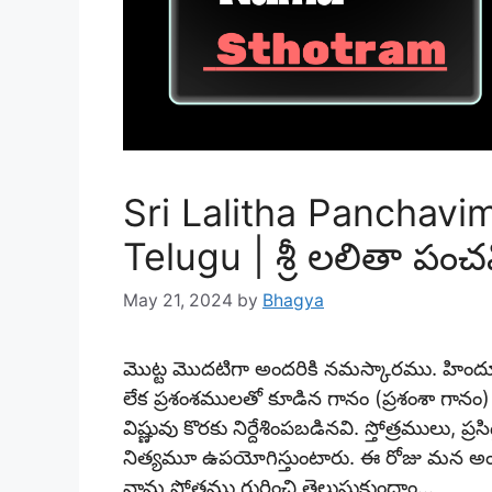
Sri Lalitha Panchavi
Telugu | శ్రీ లలితా పంచవ
May 21, 2024
by
Bhagya
మొట్ట మొదటిగా అందరికి నమస్కారము. హి
లేక ప్రశంశములతో కూడిన గానం (ప్రశంశా గానం) లే
విష్ణువు కొరకు నిర్దేశింపబడినవి. స్తోత్రములు, ప్
నిత్యమూ ఉపయోగిస్తుంటారు. ఈ రోజు మన అంతర్జ
నామ స్తోత్రము
గురించి తెలుసుకుందాం…