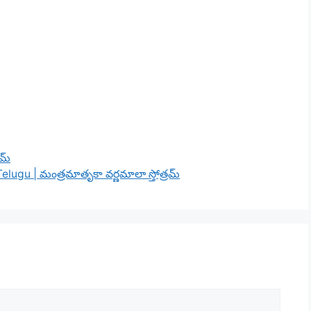
కమ్
ugu | మంత్రమాతృకా వర్ణమాలా స్తోత్రమ్