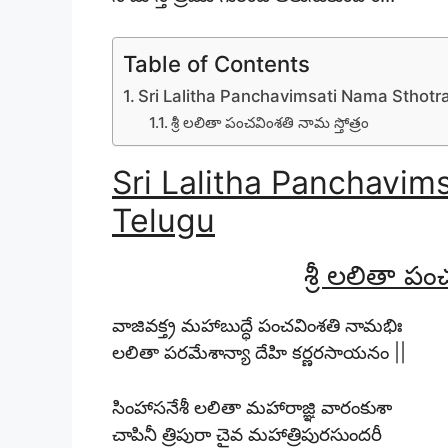
Table of Contents
Sri Lalitha Panchavimsati Nama Sthotr
శ్రీ లలితా పంచవింశతి నామ స్తోత్రం
Sri Lalitha Panchavim
Telugu
శ్రీ లలితా పం
వాజివక్త్ర మహాబుద్ధే పంచవింశతి నామభిః
లలితా పరమేశాన్యా దేహి కర్ణరసాయనం ||
సింహాసనేశీ లలితా మహారాజ్ఞి వారంకుశా
చాపినీ త్రిపురా చైవ మహాత్రిపురసుందరీ