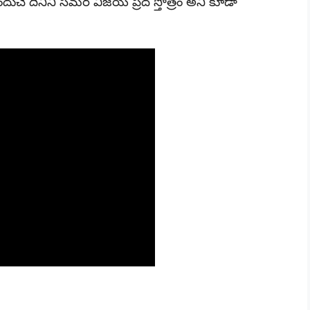
ందుచే దీనిని సమర విజయ ప్రద స్తోత్రం అని కూడా