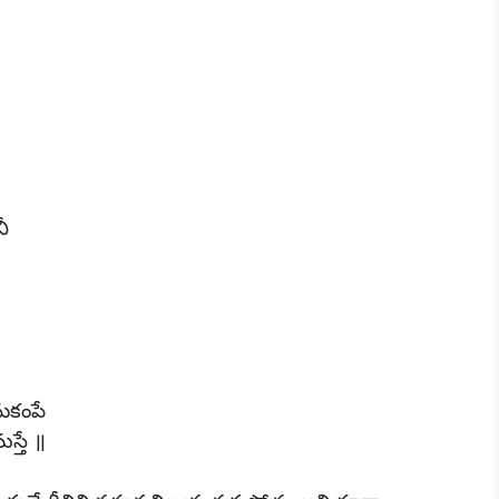
ీ
నుకంపే
స్తే ॥