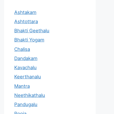
Ashtakam
Ashtottara
Bhakti Geethalu
Bhakti Yogam
Chalisa
Dandakam
Kavachalu
Keerthanalu
Mantra
Neethikathalu
Pandugalu
Pooja