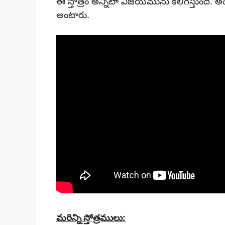
ఈ స్తోత్రం అన్నిటా విజయమును కలిగిస్తుంది. అ
అంటారు.
మరిన్ని స్తోత్రములు: