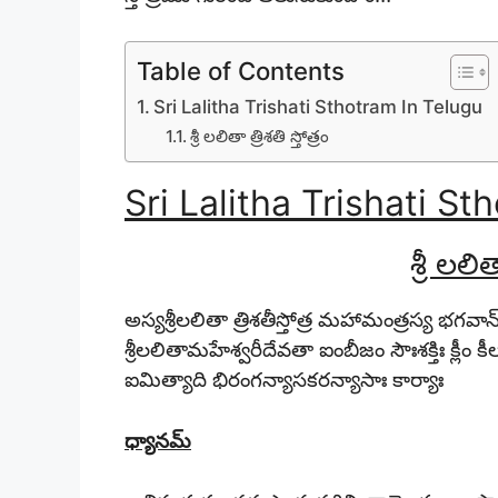
Table of Contents
Sri Lalitha Trishati Sthotram In Telugu
శ్రీ లలితా త్రిశతి స్తోత్రం
Sri Lalitha Trishati St
శ్రీ లలిత
అస్యశ్రీలలితా త్రిశతీస్తోత్ర మహామంత్రస్య భగ
శ్రీలలితామహేశ్వరీదేవతా ఐంబీజం సౌఃశక్తిః క్లీం 
ఐమిత్యాది భిరంగన్యాసకరన్యాసాః కార్యాః
ధ్యానమ్