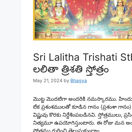
Sri Lalitha Trishati St
లలితా త్రిశతి స్తోత్రం
May 21, 2024
by
Bhagya
మొట్ట మొదటిగా అందరికి నమస్కారము. హి
లేక ప్రశంశములతో కూడిన గానం (ప్రశంశా గానం) లే
విష్ణువు కొరకు నిర్దేశింపబడినవి. స్తోత్రములు, ప్
నిత్యమూ ఉపయోగిస్తుంటారు. ఈ రోజు మన అంతర్జా
స్తోత్రము
గురించి తెలుసుకుందాం…