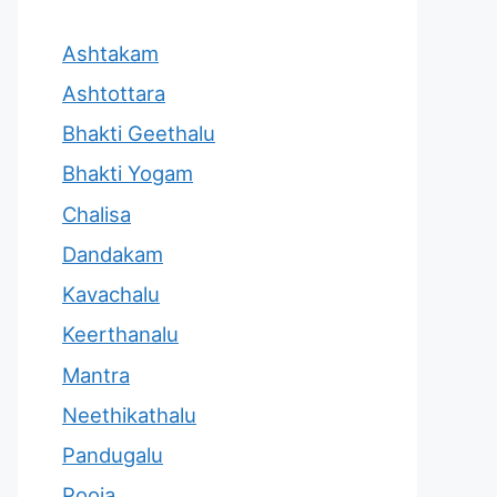
Ashtakam
Ashtottara
Bhakti Geethalu
Bhakti Yogam
Chalisa
Dandakam
Kavachalu
Keerthanalu
Mantra
Neethikathalu
Pandugalu
Pooja