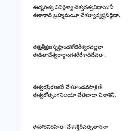
ఈదృగిత్య వినిర్దేశ్యా చేశ్వరత్వవిధాయినీ
ఈశానాది బ్రహ్మమయీ చేశత్వాద్యష్టసిద్ధిదా.
ఈక్షిత్రీక్షణసృష్టాండకోటిరీశ్వరవల్లభా
ఈడితాచేశ్వరార్ధాంగశరీరేశాధిదేవతా.
ఈశ్వరప్రేరణకరీ చేశతాండవసాక్షిణీ
ఈశ్వరోత్సంగనిలయా చేతిబాధా వినాశినీ.
ఈహారవిరహితా చేశశక్తిరీషత్సితాననా