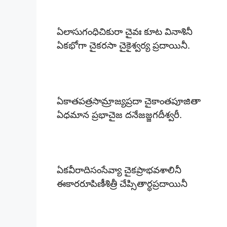
ఏలాసుగంధిచికురా చైవః కూట వినాశినీ
ఏకభోగా చైకరసా చైకైశ్వర్య ప్రదాయినీ.
ఏకాతపత్రసామ్రాజ్యప్రదా చైకాంతపూజితా
ఏధమాన ప్రభాచైజ దనేజజ్జగదీశ్వరీ.
ఏకవీరాదిసంసేవ్యా చైకప్రాభవశాలినీ
ఈకారరూపిణీశిత్రీ చేప్సితార్థప్రదాయినీ