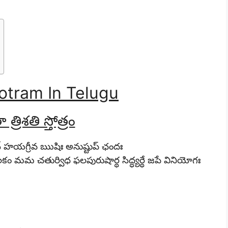
hotram In Telugu
ా త్రిశతి స్తోత్రం
వాన్ హయగ్రీవ ఋషిః అనుష్టుప్ ఛందః
కీలకం మమ చతుర్విధ ఫలపురుషార్థ సిద్ధ్యర్థే జపే వినియోగః