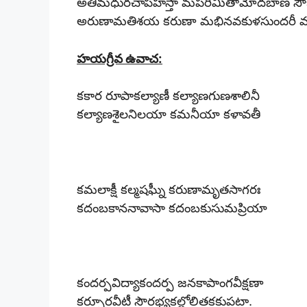
అతిమధురచాపహస్తా మపరిమితామోదబాణ సౌభ
అరుణామతిశయ కరుణా మభినవకుళసుందరీ వం
హయగ్రీవ ఉవాచ:
కకార రూపాకల్యాణీ కల్యాణగుణశాలినీ
కల్యాణశైలనిలయా కమనీయా కళావతీ
కమలాక్షీ కల్మషఘ్నీ కరుణామృతసాగరః
కదంబకాననావాసా కదంబకుసుమప్రియా
కందర్పవిద్యాకందర్ప జనకాపాంగవీక్షణా
కర్పూరవీటీ సౌరభ్యకల్లోలితకకుప్తటా.