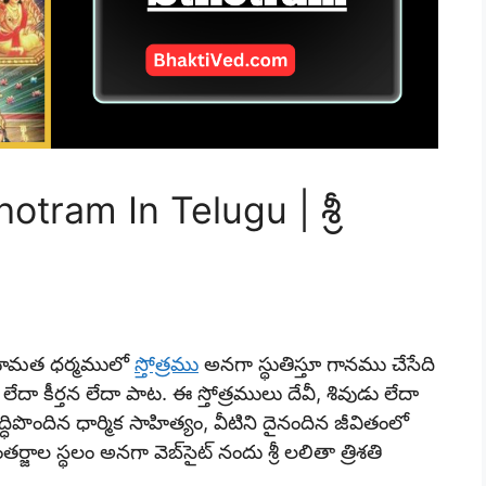
hotram In Telugu | శ్రీ
ందూమత ధర్మములో
స్తోత్రము
అనగా స్థుతిస్తూ గానము చేసేది
దా కీర్తన లేదా పాట. ఈ స్తోత్రములు దేవీ, శివుడు లేదా
రసిద్ధిపొందిన ధార్మిక సాహిత్యం, వీటిని దైనందిన జీవితంలో
ల స్థలం అనగా వెబ్‌సైట్ నందు శ్రీ లలితా త్రిశతి