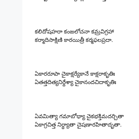
కలిదోషహరా కంజలోచనా కమ్రవిగ్రహా
కర్మాదిసాక్షిణి కారయిత్రీ కర్మఫలప్రదా.
ఏకారరూపా చైకాక్షర్యేకానే కాక్షరాకృతిః
ఏతత్తదిత్యనిర్దేశ్యా చైకానందచిదాకృతిః
ఏవమిత్యా గమాబోథ్యా చైకభక్తిమదర్చితా
ఏకాగ్రచిత్త నిర్ధ్యాతా చైషణారహితాదృతా.