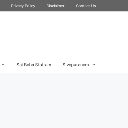
Privacy Policy
Disclaimer
Contact Us
Sai Baba Stotram
Sivapuranam