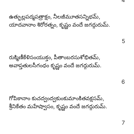
4
ఉత్ఫుల్లపద్మపత్రాక్షం, నీలజీమూతసన్నిభమ్,
యాదవానాం శిరోరత్నం, కృష్ణం వందే జగద్గురుమ్.
5
రుక్మిణీకేళిసంయుక్తం, పీతాంబరసుశోభితమ్,
అవాప్తతులసీగంధం కృష్ణం వందే జగద్గురుమ్.
6
గోపికానాం కుచద్వంద్వకుంకుమాంకితవక్షసమ్,
శ్రీనికేతం మహేష్వాసం, కృష్ణం వందే జగద్గురుమ్.
7