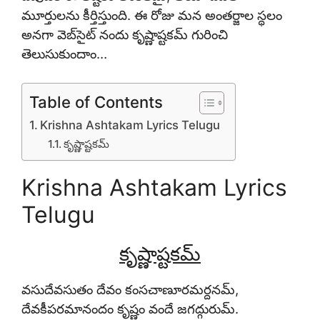
మూర్తులను కీర్తిస్తుంది. ఈ రోజు మన అంతర్జాల స్థలం
అనగా వెబ్‌సైట్ నందు కృష్ణాష్టకమ్
గురించి
తెలుసుకుందాం…
Table of Contents
Krishna Ashtakam Lyrics Telugu
కృష్ణాష్టకమ్
Krishna Ashtakam Lyrics
Telugu
కృష్ణాష్టకమ్
వసుదేవసుతం దేవం కంసచాణూరమర్దనమ్,
దేవకీపరమానందం కృష్ణం వందే జగద్గురుమ్.