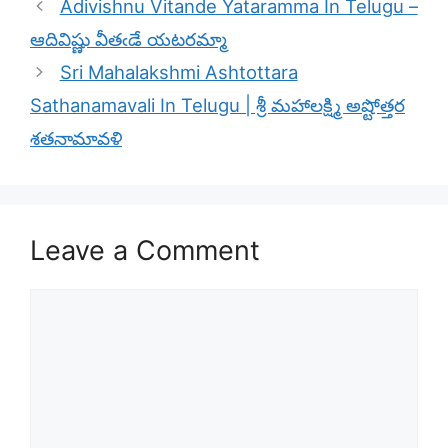
Adivishnu Vitande Yataramma In Telugu –
ఆదివిష్ణు వీతఁడే యటరమ్మా
Sri Mahalakshmi Ashtottara
Sathanamavali In Telugu | శ్రీ మహాలక్ష్మి అష్టోత్తర
శతనామావళి
Leave a Comment
Comment