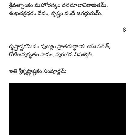
శ్రీవత్సాంకం మహోరస్కం వనమాలావిరాజితమ్,
శంఖచక్రధరం దేవం, కృష్ణం వందే జగద్గురుమ్.
8
కృష్ణాష్టకమిదం పుణ్యం ప్రాతరుత్థాయ యః పఠేత్,
కోటిజన్మకృతం పాపం, స్మరణేన వినశ్యతి.
ఇతి శ్రీకృష్ణాష్టకం సంపూర్ణమ్