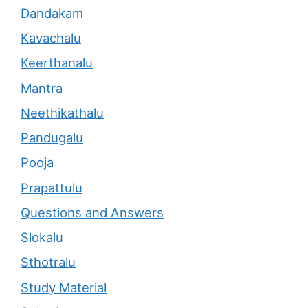
Dandakam
Kavachalu
Keerthanalu
Mantra
Neethikathalu
Pandugalu
Pooja
Prapattulu
Questions and Answers
Slokalu
Sthotralu
Study Material