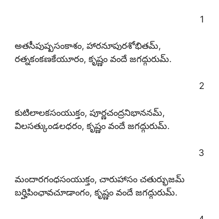
1
అతసీపుష్పసంకాశం, హారనూపురశోభితమ్,
రత్నకంకణకేయూరం, కృష్ణం వందే జగద్గురుమ్.
2
కుటిలాలకసంయుక్తం, పూర్ణచంద్రనిభాననమ్,
విలసత్కుండలధరం, కృష్ణం వందే జగద్గురుమ్.
3
మందారగంధసంయుక్తం, చారుహాసం చతుర్భుజమ్
బర్హిపింఛావచూడాంగం, కృష్ణం వందే జగద్గురుమ్.