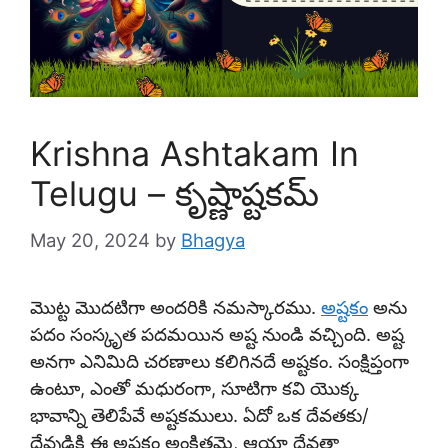
Krishna Ashtakam In
Telugu – కృష్ణాష్టకమ్
May 20, 2024
by
Bhagya
మొట్ట మొదటిగా అందరికి నమస్కారము.
అష్టకం
అను
పదం సంస్కృత పదమయిన అష్ట నుండి వచ్చింది. అష్ట
అనగా ఎనిమిది చరణాలు కలిగినదే అష్టకం. సంక్షిప్తంగా
ఉంటూ, ఎంతో మధురంగా, సూటిగా కవి యొక్క
భావాన్ని తెలిపేవే అష్టకములు. ఏదో ఒక దేవతకు/
దేవుడికి ఈ అష్టకం అంకితమై, ఆయా దేవతా