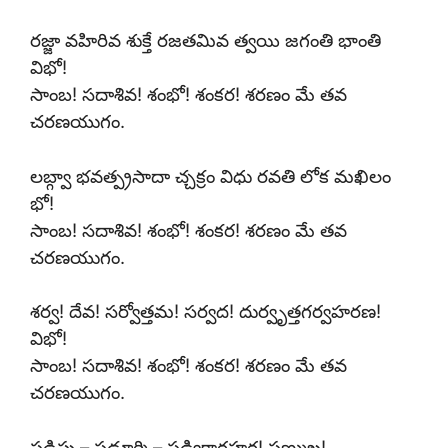
రజ్జా వహిరివ శుక్తే రజతమివ త్వయి జగంతి భాంతి
విభో!
సాంబ! సదాశివ! శంభో! శంకర! శరణం మే తవ
చరణయుగం.
లబ్గ్వా భవత్ప్రసాదా చ్చక్రం విధు రవతి లోక మఖిలం
భో!
సాంబ! సదాశివ! శంభో! శంకర! శరణం మే తవ
చరణయుగం.
శర్వ! దేవ! సర్వోత్తమ! సర్వద! దుర్వృత్తగర్వహరణ!
విభో!
సాంబ! సదాశివ! శంభో! శంకర! శరణం మే తవ
చరణయుగం.
షడ్రిపు – షడూర్మి – షడ్వికారహర! షణ్ముఖ!