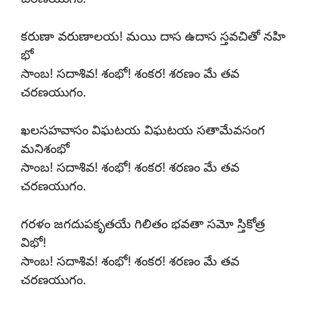
కరుణా వరుణాలయ! మయి దాస ఉదాస స్తవచితో నహి
భో
సాంబ! సదాశివ! శంభో! శంకర! శరణం మే తవ
చరణయుగం.
ఖలసహవాసం విఘటయ విఘటయ సతామేవసంగ
మనిశంభో
సాంబ! సదాశివ! శంభో! శంకర! శరణం మే తవ
చరణయుగం.
గరళం జగదుపకృతయే గిలితం భవతా సమో స్తికోత్ర
విభో!
సాంబ! సదాశివ! శంభో! శంకర! శరణం మే తవ
చరణయుగం.