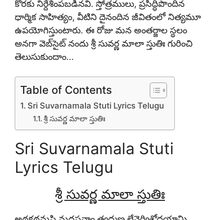
కొరకు నిర్దేశింపబడినవి. స్తోత్రములు, ప్రసిద్ధిపొందిన
ధార్మిక సాహిత్యం, వీటిని దైనందిన జీవితంలో నిత్యమూ
ఉపయోగిస్తుంటారు. ఈ రోజు మన అంతర్జాల స్థలం
అనగా వెబ్‌సైట్ నందు శ్రీ సువర్ణ మాలా స్తుతిః
గురించి
తెలుసుకుందాం…
Table of Contents
Sri Suvarnamala Stuti Lyrics Telugu
శ్రీ సువర్ణ మాలా స్తుతిః
Sri Suvarnamala Stuti
Lyrics Telugu
శ్రీ సువర్ణ మాలా స్తుతిః
అథకథమపి మద్రసనాం త్వద్గుణ లేనైర్విశోధయామి