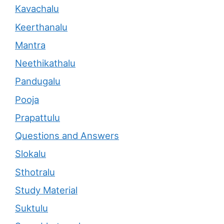
Kavachalu
Keerthanalu
Mantra
Neethikathalu
Pandugalu
Pooja
Prapattulu
Questions and Answers
Slokalu
Sthotralu
Study Material
Suktulu