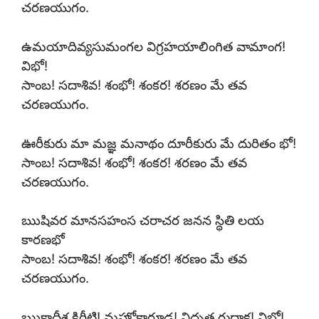
చరణయుగం.
ఉమయాదివ్యసుమంగల విగ్రహయాలింగిత వామాంగ!
విభో!
సాంబ! సదాశివ! శంభో! శంకర! శరణం మే తవ
చరణయుగం.
ఊరీకురు మా మజ్ఞ మనాథం దూరీకురు మే దురితం భో!
సాంబ! సదాశివ! శంభో! శంకర! శరణం మే తవ
చరణయుగం.
ఋషివర మానసహంస చరాచర జనన స్థితి లయ
కారణభో
సాంబ! సదాశివ! శంభో! శంకర! శరణం మే తవ
చరణయుగం.
ఋక్షాధీశ కిరీటి! మహోక్షారూఢ! విధృత రుద్రాక్ష! విభో!