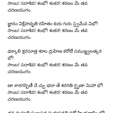
సాంబ! సదాశివ! శంభో! శంకర! శరణం మే తవ
చరణయుగం.
జ్ఞానం విక్షేపావృతి రహితం కురు గురు స్త్వమేవ విభో!
సాంబ! సదాశివ! శంభో! శంకర! శరణం మే తవ
చరణయుగం.
ఢక్కాలి క్షరసూత్ర శూల ద్రుహిణ కరోటీ సముజ్జ్వలత్కర
భో!
సాంబ! సదాశివ! శంభో! శంకర! శరణం మే తవ
చరణయుగం.
ణా కారగర్భిణీ చే చ్ఛు భదా తే శరగతి ర్షృణా మిహా భో!
సాంబ! సదాశివ! శంభో! శంకర! శరణం మే తవ
చరణయుగం.
తవ మన్వతి సంజపత స్పద్యస్తరతి నరో హి భవాబ్ధిం భో!