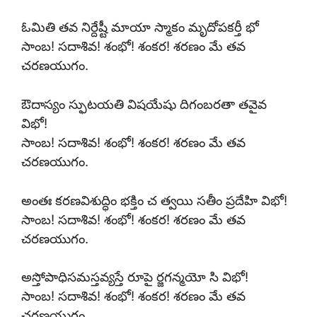
ఓమితి తవ నిర్దేష్టీ మాయా స్మాకం మృదోపకర్తీ భో
సాంబ! సదాశివ! శంభో! శంకర! శరణం మే తవ
చరణయుగం.
ఔదాస్యం స్ఫుటయతి విషయేషు దిగంబరతా తవైవ
విభో!
సాంబ! సదాశివ! శంభో! శంకర! శరణం మే తవ
చరణయుగం.
అంతః కరణవిశుద్ధిం భక్తిం చ త్వయి సతీం ప్రదేహి విభో!
సాంబ! సదాశివ! శంభో! శంకర! శరణం మే తవ
చరణయుగం.
అస్తోపాధిసమస్తవ్యస్తే రూపై ర్జగన్మయో సి విభో!
సాంబ! సదాశివ! శంభో! శంకర! శరణం మే తవ
చరణయుగం.