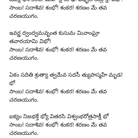
సాంబ! సదాశివ! శంభో! శంకర! శరణం మే తవ
చరణయుగం.
ఇవర్ణ ద్వంద్వమవృంత కుసుమ మివాంఘ్రా
తవారయామి విభో!
సాంబ! సదాశివ! శంభో! శంకర! శరణం మే తవ
చరణయుగం.
ఏకం సదితి శ్రుత్యా త్వమేవ సదసీ త్యుపాస్మహే మృడ!
భో
సాంబ! సదాశివ! శంభో! శంకర! శరణం మే తవ
చరణయుగం.
ఐక్యం నిజభక్తే భ్యో వితరసి విశ్వంభరోత్రసాక్షీ భో
సాంబ! సదాశివ! శంభో! శంకర! శరణం మే తవ
చరణయుగం.