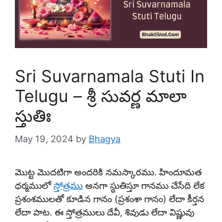
Sri Suvarnamala Stuti In
Telugu – శ్రీ సువర్ణ మాలా
స్తుతిః
May 19, 2024
by
Bhagya
మొట్ట మొదటిగా అందరికి నమస్కారము. హిందూమత
ధర్మములో
స్తోత్రము
అనగా స్థుతిస్తూ గానము చేసేది లేక
ప్రశంశములతో కూడిన గానం (ప్రశంశా గానం) లేదా కీర్తన
లేదా పాట. ఈ స్తోత్రములు దేవీ, శివుడు లేదా విష్ణువు