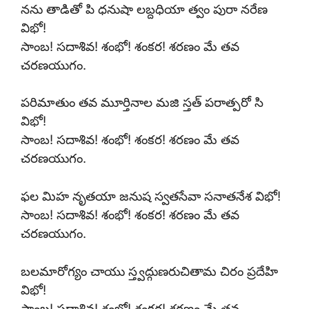
నను తాడితో పి ధనుషా లబ్దధియా త్వం పురా నరేణ
విభో!
సాంబ! సదాశివ! శంభో! శంకర! శరణం మే తవ
చరణయుగం.
పరిమాతుం తవ మూర్తినాల మజి స్తత్ పరాత్పరో సి
విభో!
సాంబ! సదాశివ! శంభో! శంకర! శరణం మే తవ
చరణయుగం.
ఫల మిహ నృతయా జనుష స్వతసేవా సనాతనేశ విభో!
సాంబ! సదాశివ! శంభో! శంకర! శరణం మే తవ
చరణయుగం.
బలమారోగ్యం చాయు స్త్వద్గుణరుచితామ చిరం ప్రదేహి
విభో!
సాంబ! సదాశివ! శంభో! శంకర! శరణం మే తవ