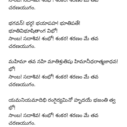
చరణయుగం.
భగవన్! భర్గ! భయాపహ! భూతిపతే!
భూతివిభూషితాంగ విభో!
సాంబ! సదాశివ! శంభో! శంకర! శరణం మే తవ
చరణయుగం.
మహిమా తవ నహి మాతిశ్రుతిషు హిమానీధరాత్మజాధవ!
భో!
సాంబ! సదాశివ! శంభో! శంకర! శరణం మే తవ
చరణయుగం.
యమనియమాదిభి రంగైర్యమినో హృదయే భజంతి త్వ
భో!
సాంబ! సదాశివ! శంభో! శంకర! శరణం మే తవ
చరణయుగం.