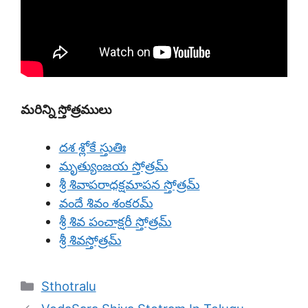
మరిన్ని స్తోత్రములు
దశ శ్లోకే స్తుతిః
మృత్యుంజయ స్తోత్రమ్
శ్రీ శివాపరాధక్షమాపన స్తోత్రమ్
వందే శివం శంకరమ్
శ్రీ శివ పంచాక్షరీ స్తోత్రమ్
శ్రీ శివస్తోత్రమ్
Categories
Sthotralu