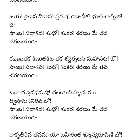
జయ! కైలాస నివాస! ప్రమథ గణాధీశ! భూసురార్చిత!
భో!
సాంబ! సదాశివ! శంభో! శంకర! శరణం మే తవ
చరణయుగం.
ఝణుతక కిణుతకిట తక శబ్జెర్నటసి మహానట! భో!
సాంబ! సదాశివ! శంభో! శంకర! శరణం మే తవ
చరణయుగం.
టంకార స్తవధనుషో దలయతి హృదయం
ద్విషామశనిరివ భో!
సాంబ! సదాశివ! శంభో! శంకర! శరణం మే తవ
చరణయుగం.
ఠాకృతిరివ తవమాయా బహిరంత శ్మూన్యరూపిణీ భో!