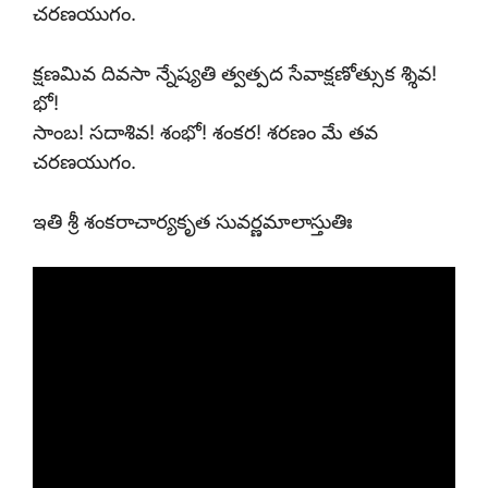
చరణయుగం.
క్షణమివ దివసా న్నేష్యతి త్వత్పద సేవాక్షణోత్సుక శ్శివ!
భో!
సాంబ! సదాశివ! శంభో! శంకర! శరణం మే తవ
చరణయుగం.
ఇతి శ్రీ శంకరాచార్యకృత సువర్ణమాలాస్తుతిః