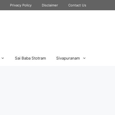
Privacy Policy
Disclaimer
Contact Us
Sai Baba Stotram
Sivapuranam