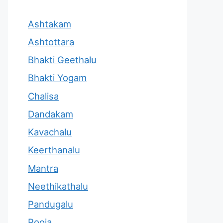
Ashtakam
Ashtottara
Bhakti Geethalu
Bhakti Yogam
Chalisa
Dandakam
Kavachalu
Keerthanalu
Mantra
Neethikathalu
Pandugalu
Pooja