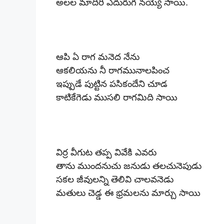
అలల మాదిరి ఎదురుగ నయ్యె సాయి.
ఆపి ఏ రాగ మనెద నేను
ఆకలియను నీ రాగమునాలపించ
ఇప్పుడే పుట్టిన పసికందేని చూడ
కాటికేగెడు ముసలి రాగమిది సాయి
విర్ర వీగుట తప్ప వివేకి ఎవరు
తాను ముందనుచు జనుడు తలచునెపుడు
సకల జీవులన్ని తెలివి చాలవనెడు
మతులు చెడ్డ ఈ భ్రమలను మార్చు సాయి