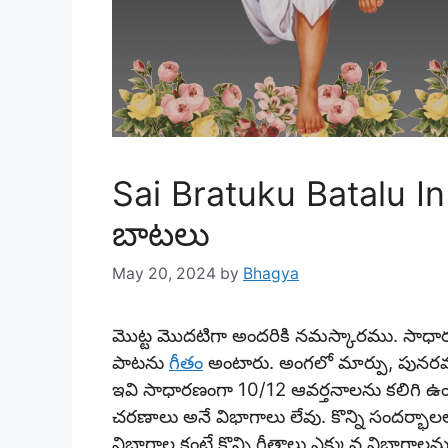
Sai Bratuku Batalu In
బాటలు
May 20, 2024
by
Bhagya
మొట్ట మొదటిగా అందరికి నమస్కారము. సాధారణ 
పాటను
గీతం
అంటారు. అంగలో మార్పు, పునరవ
ఇవి సాధారణంగా 10/12 ఆవర్తనాలను కలిగి ఉంట
చరణాలు అనే విభాగాలు లేవు. కొన్ని సందర్భాల
విభాగాల కంటే కొన్ని గీతాలు ఎక్కువ విభాగాల