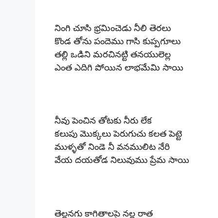
నింగి చూసి భ్రమించెడు నీలి తెరలు
కొండ తోను పందెము గాసి కుప్పగూలు
తల్లి ఒడిని మరచినట్టి తనయులెల్ల
ఎంత ఎదిగి పోయిన లాభమేమి సాయి
నీవు పెంచిన తోటకు నీరు లేక
కలుపు మొక్కలు పెరుగుచు కలత పెట్టె
ముళ్ళతో నిండె నీ వనములిట నేరి
వేయ దయతోడ నిలువుము ప్రేమ సాయి
తెల్లనగు కాగితాలపై నల్ల రాత