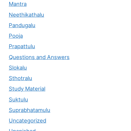
Mantra
Neethikathalu
Pandugalu
Pooja
Prapattulu
Questions and Answers
Slokalu
Sthotralu
Study Material
Suktulu
Suprabhatamulu
Uncategorized