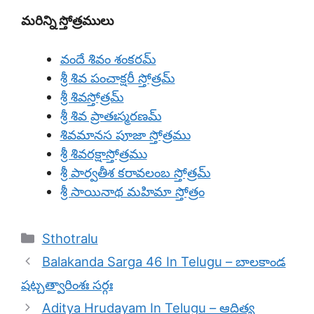
మరిన్ని స్తోత్రములు
వందే శివం శంకరమ్
శ్రీ శివ పంచాక్షరీ స్తోత్రమ్
శ్రీ శివస్తోత్రమ్
శ్రీ శివ ప్రాతఃస్మరణమ్
శివమానస పూజా స్తోత్రము
శ్రీ శివరక్షాస్తోత్రము
శ్రీ పార్వతీశ కరావలంబ స్తోత్రమ్
శ్రీ సాయినాథ మహిమా స్తోత్రం
Categories
Sthotralu
Balakanda Sarga 46 In Telugu – బాలకాండ
షట్చత్వారింశః సర్గః
Aditya Hrudayam In Telugu – ఆదిత్య