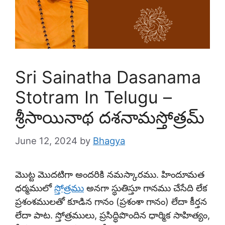
Sri Sainatha Dasanama
Stotram In Telugu –
శ్రీసాయినాథ దశనామస్తోత్రమ్
June 12, 2024
by
Bhagya
మొట్ట మొదటిగా అందరికి నమస్కారము. హిందూమత
ధర్మములో
స్తోత్రము
అనగా స్థుతిస్తూ గానము చేసేది లేక
ప్రశంశములతో కూడిన గానం (ప్రశంశా గానం) లేదా కీర్తన
లేదా పాట. స్తోత్రములు, ప్రసిద్ధిపొందిన ధార్మిక సాహిత్యం,