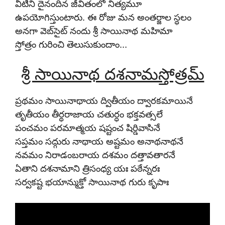
వీటిని దైనందిన జీవితంలో నిత్యమూ
ఉపయోగిస్తుంటారు. ఈ రోజు మన అంతర్జాల స్థలం
అనగా వెబ్‌సైట్ నందు శ్రీ సాయినాథ మహిమా
స్తోత్రం
గురించి తెలుసుకుందాం…
శ్రీ సాయినాథ దశనామస్తోత్రమ్
ప్రథమం సాయినాథాయ ద్వితీయం ద్వారకమాయినే
తృతీయం తీర్థరాజాయ చతుర్ధం భక్తవత్సలే
పంచమం పరమాత్మయ షష్టంచ షిర్డివాసినే
సప్తమం సద్గురు నాథాయ అష్టమం అనాథనాథనే
నవమం నిరాడంబరాయ దశమం దత్తావతారనే
ఏతాని దశనామాని త్రిసంధ్య యః పఠేన్నరః
సర్వకష్ట భయాన్ముక్తో సాయినాథ గురు కృపాః