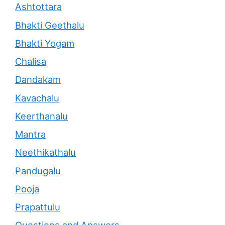
Ashtottara
Bhakti Geethalu
Bhakti Yogam
Chalisa
Dandakam
Kavachalu
Keerthanalu
Mantra
Neethikathalu
Pandugalu
Pooja
Prapattulu