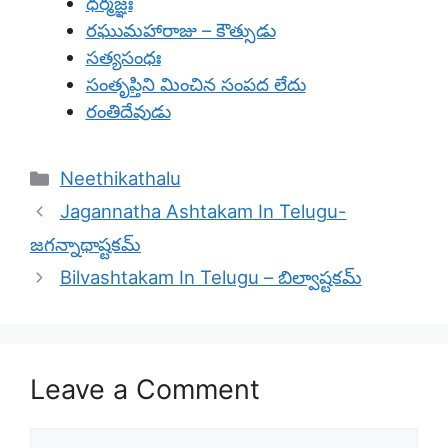
ధర్మజ్ఞః
రఘుమహారాజు – కౌత్సుడు
సత్యసంధః
సంతృప్తిని మించిన సంపద లేదు
రంతిదేవుడు
Categories
Neethikathalu
Jagannatha Ashtakam In Telugu-
జగన్నాథాష్టకమ్
Bilvashtakam In Telugu – బిల్వాష్టకమ్
Leave a Comment
Comment