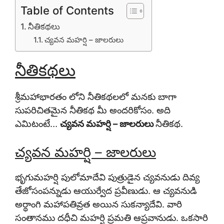
Table of Contents
నీతికథలు
చ్యవన మహర్షి – జాలరులు
నీతికథలు
శ్రీమహాభారతం లోని నీతికథ
లలో మనకు బాగా
సుపరిచితమైన నీతికథ మీ అందరికోసం. అది
ఎమిటంటే…
చ్యవన మహర్షి – జాలరులు
నీతికథ.
చ్యవన మహర్షి – జాలరులు
భృగుమహర్షి పులోమాదేవి పుత్రుడైన చ్యవనుడు దివ్య
తేజోసంపన్నుడు ఆయుర్వేద ప్రవీణుడు. ఆ చ్యవనుడి
అర్థాంగి మహాపతివ్రత అయిన సుకన్యాదేవి. వారి
సంతానము దధీచి మహర్షి ప్రమతి ఆప్రవానుడు. ఒకసారి