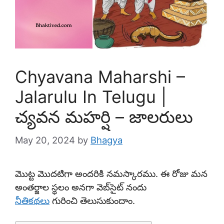
Chyavana Maharshi –
Jalarulu In Telugu |
చ్యవన మహర్షి – జాలరులు
May 20, 2024
by
Bhagya
మొట్ట మొదటిగా అందరికి నమస్కారము. ఈ రోజు మన
అంతర్జాల స్థలం అనగా వెబ్‌సైట్ నందు
నీతికథలు
గురించి తెలుసుకుందాం.