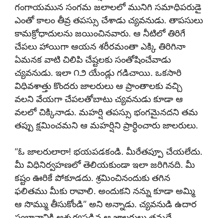
గంగాయమున సంగమ జలాలలో మునిగి సమాధిపరుడై
ఎంతో కాలం తీవ్ర తపస్సు చేశాడు చ్యవనుడు. తాపసులు
కామక్రోధాదులను జయించినవారు. ఆ నీటిలో తిరిగే
చేపలు హాయిగా ఆయన శరీరమంతా ఎక్కి తిరిగినా
ఏమనక వాటి చిలిపి చేష్టలకు సంతోషించేవాడు
చ్యవనుడు. ఇలా ౧౨ యేండ్లు గడిచాయి. ఒకసారి
విధివశాత్తు కొందరు జాలరులు ఆ ప్రాంతాలకు వచ్చి
వలని వేయగా చేపలతోబాటు చ్యవనుడు కూడా ఆ
వలలో చిక్కినాడు. మహర్షి తపస్సు భంగమైనదని తమ
తప్పు క్షమించమని ఆ మహర్షిని ప్రార్థించారు జాలరులు.
“ఓ జాలరులారా! భయపడకండి. మీరేతప్పూ చేయలేదు.
మీ విధినిర్వహణలో తెలియకుండా ఇలా జరిగినది. మీ
కష్టం ఊరికే పోకూడదు. శ్రమించినందుకు తగిన
ఫలితము మీకు రావాలి. అందుకని నన్ను కూడా అమ్మి
ఆ సొమ్ము తీసుకోండి” అని అన్నాడు. చ్యవనుడి ఉదార
స్వభావానికి అశ్చర్యపడిన ఆ జాలరులు తమదే