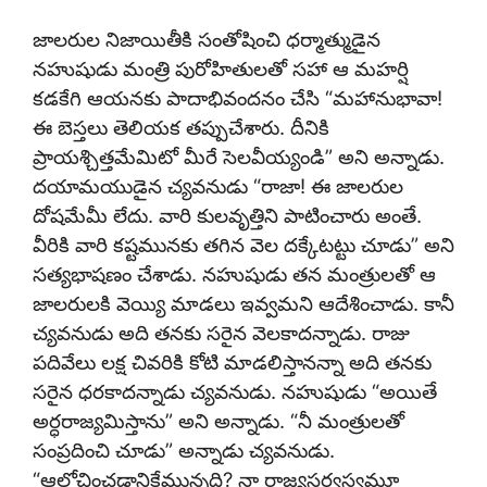
జాలరుల నిజాయితీకి సంతోషించి ధర్మాత్ముడైన
నహుషుడు మంత్రి పురోహితులతో సహా ఆ మహర్షి
కడకేగి ఆయనకు పాదాభివందనం చేసి “మహానుభావా!
ఈ బెస్తలు తెలియక తప్పుచేశారు. దీనికి
ప్రాయశ్చిత్తమేమిటో మీరే సెలవీయ్యండి” అని అన్నాడు.
దయామయుడైన చ్యవనుడు “రాజా! ఈ జాలరుల
దోషమేమీ లేదు. వారి కులవృత్తిని పాటించారు అంతే.
వీరికి వారి కష్టమునకు తగిన వెల దక్కేటట్టు చూడు” అని
సత్యభాషణం చేశాడు. నహుషుడు తన మంత్రులతో ఆ
జాలరులకి వెయ్యి మాడలు ఇవ్వమని ఆదేశించాడు. కానీ
చ్యవనుడు అది తనకు సరైన వెలకాదన్నాడు. రాజు
పదివేలు లక్ష చివరికి కోటి మాడలిస్తానన్నా అది తనకు
సరైన ధరకాదన్నాడు చ్యవనుడు. నహుషుడు “అయితే
అర్ధరాజ్యమిస్తాను” అని అన్నాడు. “నీ మంత్రులతో
సంప్రదించి చూడు” అన్నాడు చ్యవనుడు.
“ఆలోచించడానికేమున్నది? నా రాజ్యసర్వస్వమూ