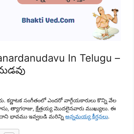
nardanudavu In Telugu –
దనుడవు
ియ. కర్ణాటక సంగీతంలో ఎందరో వాగ్గేయకారులు కొన్ని వేల
సు, త్యాగరాజు, క్షేత్రయ్య మొదలైనవారు ముఖ్యులు. ఈ
న దాని భావము ఇవ్వబడి మరిన్ని
అన్నమయ్య కీర్తనలు
.