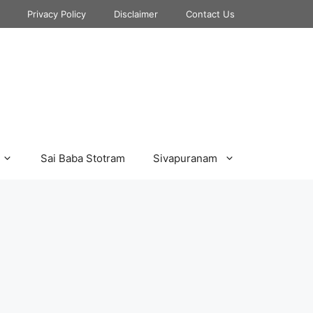
Privacy Policy
Disclaimer
Contact Us
Sai Baba Stotram
Sivapuranam