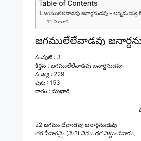
Table of Contents
జగములేలేవాడవు జనార్దనుడవు – అన్నమయ్య కీ
ముఖారి
జగములేలేవాడవు జనార్దను
సంపుటి : 3
కీర్తన : జగములేలేవాడవు జనార్దనుడవు
సంఖ్య : 229
పుట : 153
రాగం : ముఖారి
22 జగము లేవాఁడవు జనార్దనుఁడవు
తగ నీవారమై (మే?) నేము ధర నెట్టుండినాను,