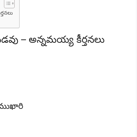
ర్తనలు
డవు – అన్నమయ్య కీర్తనలు
ముఖారి