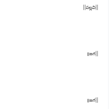
||పల్లవి||
॥జగ||
॥జగ||