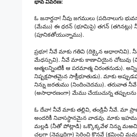
భావ వివరణ:
ఓ జనార్దనా! నీవు జగములు (పదినాలుగు భువ
(మేము) ఈ ధరన్ (భూమిపై) తగన్ (తగినట్లు) నీ
(పూనికతోయున్నాము).
ప్రభూ! నీవే మాకు గతివి (దిక్కైన ఆధారానివి). 
మేధస్సువి). నీవే మాకు కాణాచియైన చోటువు
ఆత్మలన్నింటికీ ఆ పరమాత్మ చిరంతనుడు). అన్న
నిష్పక్షపాతమైన సాక్షీభూతుడు). మాకు అప్పు
నిన్ను జరతుము (నిందించెదము). తరువాత నీవే ద
(అసాధారణంగా) మేము చేయుచున్న తప్పులను మ
ఓ దేవా! నీవే మాకు తల్లివి, తండ్రివీ నీవే. మ
అందరికీ నివాసస్థానమైన వాడవు. మాకు ఇహమున క
మల్లడి (నీతో పోట్లాడి) ఒక్కొక్కవేళ నిన్న
చల్లగా (నెమ్మదిగా) సైరించి కొనవే (క్షమించి మ