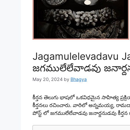
Jagamulelevadavu Ja
జగములేలేవాడవు జనార్
May 20, 2024
by
Bhagya
కీర్తన తెలుగు భాషలో ఒకవిధమైన సాహిత్య ప్రక్ర
కీర్తనలు రచించారు. వారిలో అన్నమయ్య, రామదా
పోస్ట్ లో జగములేలేవాడవు జనార్దనుడవు కీర్త