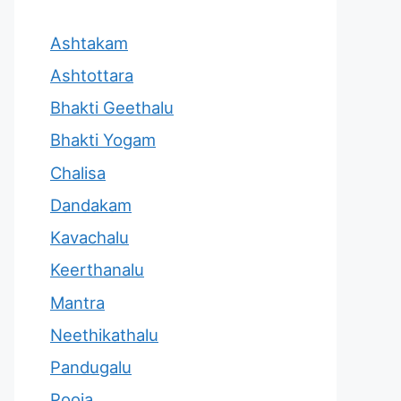
Ashtakam
Ashtottara
Bhakti Geethalu
Bhakti Yogam
Chalisa
Dandakam
Kavachalu
Keerthanalu
Mantra
Neethikathalu
Pandugalu
Pooja