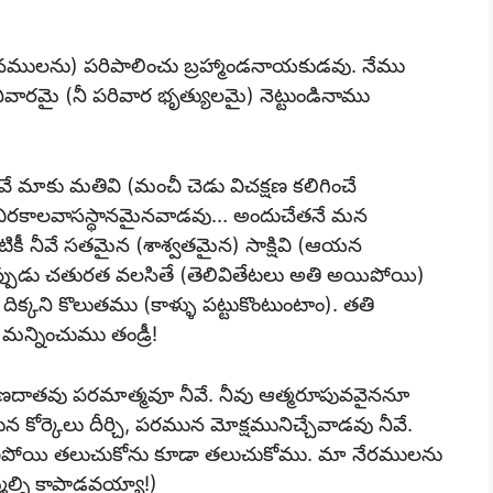
నములను) పరిపాలించు బ్రహ్మాండనాయకుడవు. నేము
వారమై (నీ పరివార భృత్యులమై) నెట్టుండినాము
నీవే మాకు మతివి (మంచీ చెడు విచక్షణ కలిగించే
 (చిరకాలవాసస్థానమైనవాడవు… అందుచేతనే మన
ిటికీ నీవే సతమైన (శాశ్వతమైన) సాక్షివి (ఆయన
డప్పుడు చతురత వలసితే (తెలివితేటలు అతి అయిపోయి)
ిక్కని కొలుతము (కాళ్ళు పట్టుకొంటుంటాం). తతి
న్నించుము తండ్రీ!
ా ప్రాణదాతవు పరమాత్మవూ నీవే. నీవు ఆత్మరూపువవైననూ
ోర్కెలు దీర్చి, పరమున మోక్షమునిచ్చేవాడవు నీవే.
ు మఱచిపోయి తలుచుకోను కూడా తలుచుకోము. మా నేరములను
మ్మల్ని కాపాడవయ్యా!)