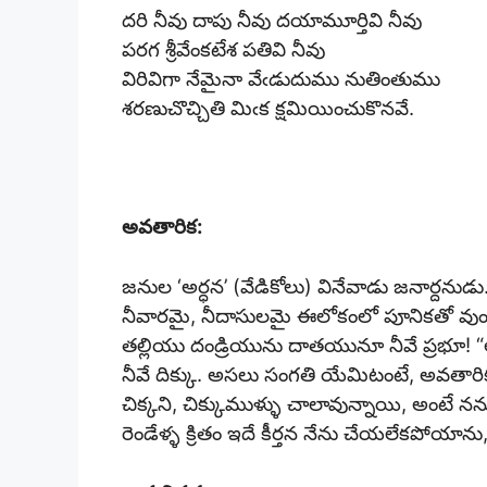
దరి నీవు దాపు నీవు దయామూర్తివి నీవు
పరగ శ్రీవేంకటేశ పతివి నీవు
విరివిగా నేమైనా వేఁడుదుము నుతింతుము
శరణుచొచ్చితి మిఁక క్షమియించుకొనవే.
అవతారిక:
జనుల ‘అర్ధన’ (వేడికోలు) వినేవాడు జనార్దనుడ
నీవారమై, నీదాసులమై ఈలోకంలో పూనికతో వుంటా
తల్లియు దండ్రియును దాతయునూ నీవే ప్రభూ! “అ
నీవే దిక్కు. అసలు సంగతి యేమిటంటే, అవతారి
చిక్కని, చిక్కుముళ్ళు చాలావున్నాయి, అంటే 
రెండేళ్ళ క్రితం ఇదే కీర్తన నేను చేయలేకపోయా