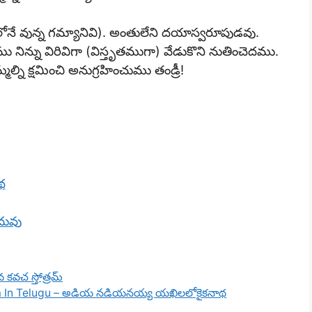
నే వున్న గమ్యానివి). అంతులేని దయాస్వరూపుడవు.
ము నిన్ను విరివిగా (విస్తృతముగా) వేడుకొని నుతించెదము.
మల్ని క్షమించి అనుగ్రహించుము తండ్రీ!
థ
దువు
 కవచ స్తోత్రమ్
a In Telugu – అడియ నడియనయ్య యఖిలలోకైకనాథ