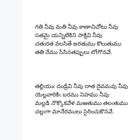
గతి నీవు మతి నీవు కాణాచిచోటు నీవు
సతమై యన్నిటికిని సాక్షివి నీవు
చతురత వలసితే జరతుము కొలుతుము
తతి నేము సేసినతప్పులు లోఁగొనవే.
తల్లియుఁ దండ్రివి నీవు దాత దైవమవు నీవు
యెల్లవారికిఁ బరము నిహము నీవు
మల్లడి నొక్కొకవేళ మఱతుము తలఁతుము
చల్లఁగా మానేరములు సైరించుకొనవే.