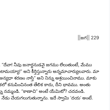
||జగ|| 229
ు. “దేవా! నీవు జనార్దనుడవై జగము లేలుతుంటే, మేము
మయ్యా!” అని కీర్తిస్తున్నారు అన్నమాచార్యులవారు. మా
న్యధా శరణం నాస్తి” అని నిన్ను ఆశ్రయించినాము. మాకు
కలో కనుపించినంత తేలిక కాదు, దీని భావము. అంతు
నన్ను నమ్మండి. “కాణాచి” అంటే యేమిటో? చదవండి.
ను, నేడు చేయగలుగుతున్నాను. ఇదే స్వామి ‘దయ’ అంటే.