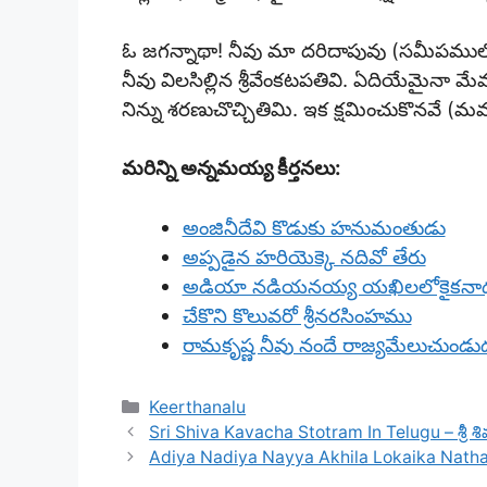
ఓ జగన్నాథా! నీవు మా దరిదాపువు (సమీపములో
నీవు విలసిల్లిన శ్రీవేంకటపతివి. ఏదియేమైనా మే
నిన్ను శరణుచొచ్చితిమి. ఇక క్షమించుకొనవే (మమ్
మరిన్ని అన్నమయ్య కీర్తనలు:
అంజినీదేవి కొడుకు హనుమంతుడు
అప్పడైన హరియెక్కె నదివో తేరు
అడియా నడియనయ్య యఖిలలోకైకనా
చేకొని కొలువరో శ్రీనరసింహము
రామకృష్ణ నీవు నందే రాజ్యమేలుచుండు
Categories
Keerthanalu
Sri Shiva Kavacha Stotram In Telugu – శ్రీ శివ
Adiya Nadiya Nayya Akhila Lokaika Nath