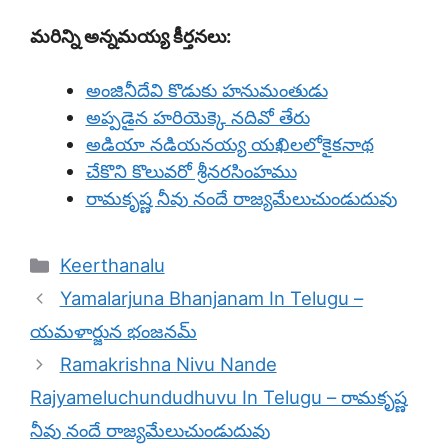
మరిన్ని అన్నమయ్య కీర్తనలు:
అంజినీదేవి కొడుకు హనుమంతుడు
అప్పడైన హరియెక్కె నదివో తేరు
అడియా నడియనయ్య యఖిలలోకైకనాథ
చేకొని కొలువరో శ్రీనరసింహము
రామకృష్ణ నీవు నందే రాజ్యమేలుచుండుదువు
Categories
Keerthanalu
Yamalarjuna Bhanjanam In Telugu –
యమళార్జున భంజనమ్
Ramakrishna Nivu Nande
Rajyameluchundudhuvu In Telugu – రామకృష్ణ
నీవు నందే రాజ్యమేలుచుండుదువు