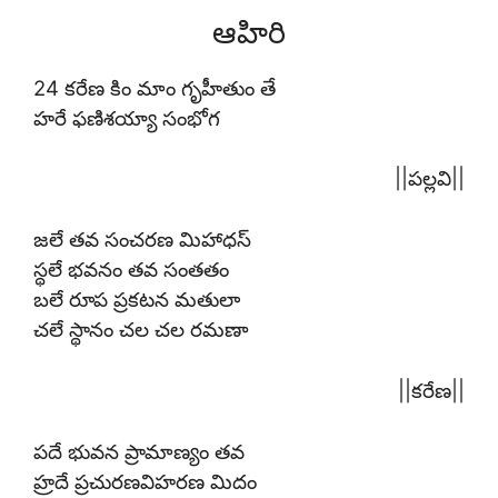
ఆహిరి
24 కరేణ కిం మాం గృహీతుం తే
హరే ఫణిశయ్యా సంభోగ
||పల్లవి||
జలే తవ సంచరణ మిహాధస్
స్థలే భవనం తవ సంతతం
బలే రూప ప్రకటన మతులా
చలే స్థానం చల చల రమణా
||కరేణ||
పదే భువన ప్రామాణ్యం తవ
హ్రదే ప్రచురణవిహరణ మిదం