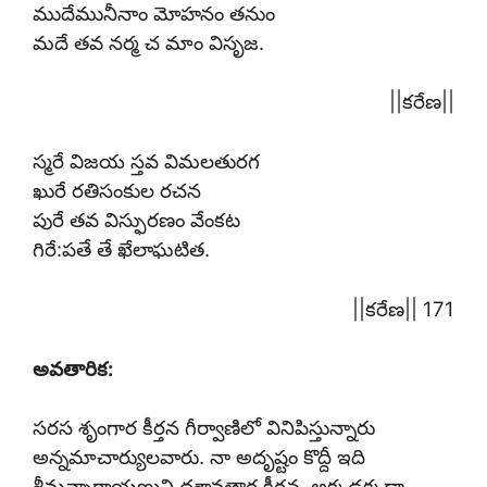
ముదేమునీనాం మోహనం తనుం
మదే తవ నర్మ చ మాం విసృజ.
||కరేణ||
స్మరే విజయ స్తవ విమలతురగ
ఖురే రతిసంకుల రచన
పురే తవ విస్ఫురణం వేంకట
గిరే:పతే తే ఖేలాఘటిత.
||కరేణ|| 171
అవతారిక:
సరస శృంగార కీర్తన గీర్వాణిలో వినిపిస్తున్నారు
అన్నమాచార్యులవారు. నా అదృష్టం కొద్దీ ఇది
శ్రీమన్నారాయణుని దశావతార కీర్తన. అక్కడక్కడా