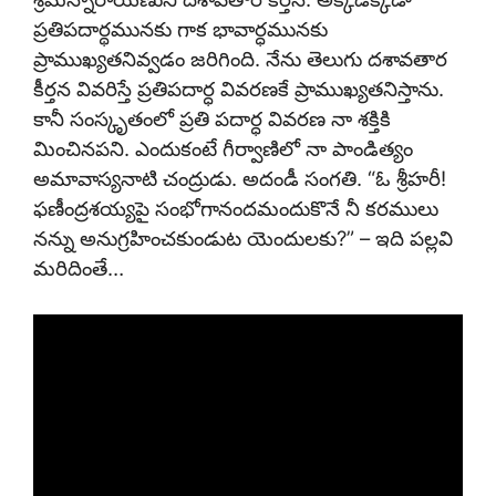
ప్రతిపదార్థమునకు గాక భావార్ధమునకు
ప్రాముఖ్యతనివ్వడం జరిగింది. నేను తెలుగు దశావతార
కీర్తన వివరిస్తే ప్రతిపదార్ధ వివరణకే ప్రాముఖ్యతనిస్తాను.
కానీ సంస్కృతంలో ప్రతి పదార్ధ వివరణ నా శక్తికి
మించినపని. ఎందుకంటే గీర్వాణిలో నా పాండిత్యం
అమావాస్యనాటి చంద్రుడు. అదండీ సంగతి. “ఓ శ్రీహరీ!
ఫణీంద్రశయ్యపై సంభోగానందమందుకొనే నీ కరములు
నన్ను అనుగ్రహించకుండుట యెందులకు?” – ఇది పల్లవి
మరిదింతే…