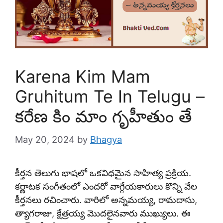
Karena Kim Mam
Gruhitum Te In Telugu –
కరేణ కిం మాం గృహీతుం తే
May 20, 2024
by
Bhagya
కీర్తన తెలుగు భాషలో ఒకవిధమైన సాహిత్య ప్రక్రియ.
కర్ణాటక సంగీతంలో ఎందరో వాగ్గేయకారులు కొన్ని వేల
కీర్తనలు రచించారు. వారిలో అన్నమయ్య, రామదాసు,
త్యాగరాజు, క్షేత్రయ్య మొదలైనవారు ముఖ్యులు. ఈ