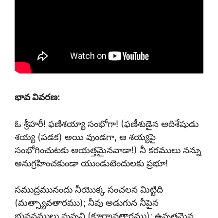
భావ వివరణ:
ఓ శ్రీహరీ! ఫణిశయ్యా సంభోగా! (ఫణీశుడైన ఆదిశేషుడు
శయ్య (పడక) అయి వుండగా, ఆ శయ్యపై
సంభోగించుటకు ఆయత్తమైనవాడా!) నీ కరములు నన్ను
అనుగ్రహించకుండా యుండుటెందులకు ప్రభూ!
సముద్రమునందు నీయొక్క సంచలన మిట్టిది
(మత్స్యావతారము); నీవు అడుగున నీపైన
భువనములు వున్నవి (కూర్మావతారము); ఉన్నతమైన