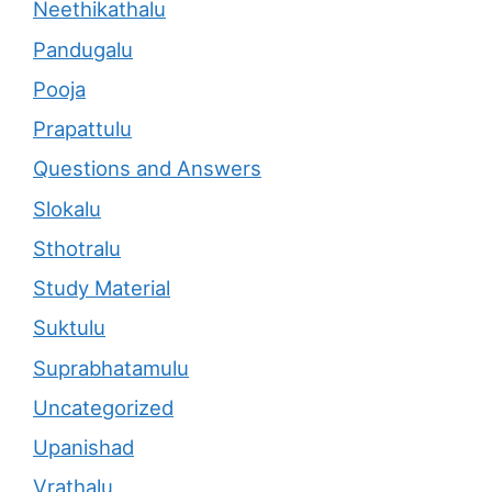
Neethikathalu
Pandugalu
Pooja
Prapattulu
Questions and Answers
Slokalu
Sthotralu
Study Material
Suktulu
Suprabhatamulu
Uncategorized
Upanishad
Vrathalu