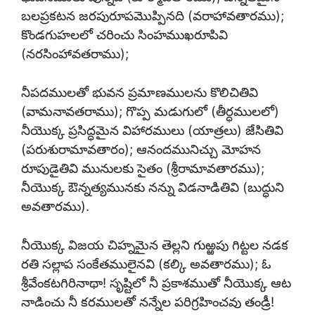
బలప్రకటన జరపురూపమొప్పినది (వరాహావతారము);
కొండగుహలలో చరించు సింహముఖరూపివి
(నరసింహావతరాము);
నీపదములతో భువన ప్రమాణములను కొలిచితివి
(వామనావతరాము); గొప్ప మడుగులో (తీర్ధములలో)
నీయొక్క ప్రసిద్ధమైన విహారములు (యాత్రలు) జేసితివి
(పరుశురామావతారం); ఆనందమునిచ్చు మోహన
రూపుడైతివి మునులకు సైతం (శ్రీరామావతారము);
నీయొక్క ఔన్నత్యమునకు నన్ను విడనాడితివి (బుద్ధుని
అవతారము).
నీయొక్క విజయ చిహ్నమైన తెల్లని గుఱ్ఱపు గిట్టల నడక
రతి సల్లాప సంకేతములైనవి (కల్కి అవతారము); ఓ
శ్రీవేంకటగిరినాథా! సృష్టిలో నీ ప్రకాశముతో నీయొక్క ఆట
నాడించు నీ కరములతో నన్నేల పరిగ్రహించవు తండ్రీ!