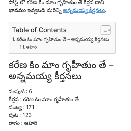
పోస్ట్ లో కరేణ కిం మాం గృహీతుం తే కీర్తన దాని
భావము ఇవ్వబడి మరిన్ని
అన్నమయ్య కీర్తనలు
.
Table of Contents
కరేణ కిం మాం గృహీతుం తే – అన్నమయ్య కీర్తనలు
ఆహిరి
కరేణ కిం మాం గృహీతుం తే –
అన్నమయ్య కీర్తనలు
సంపుటి : 6
కీర్తన : కరేణ కిం మాం గృహీతుం తే
సంఖ్య : 171
పుట : 123
రాగం : ఆహిరి