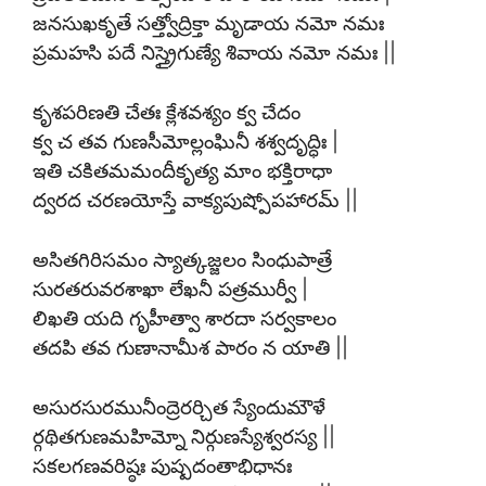
జనసుఖకృతే సత్త్వోద్రిక్తా మృడాయ నమో నమః
ప్రమహసి పదే నిస్త్రైగుణ్యే శివాయ నమో నమః ||
కృశపరిణతి చేతః క్లేశవశ్యం క్వ చేదం
క్వ చ తవ గుణసీమోల్లంఘినీ శశ్వదృద్ధిః |
ఇతి చకితమమందీకృత్య మాం భక్తిరాధా
ద్వరద చరణయోస్తే వాక్యపుష్పోపహారమ్ ||
అసితగిరిసమం స్యాత్కజ్జలం సింధుపాత్రే
సురతరువరశాఖా లేఖనీ పత్రముర్వీ |
లిఖతి యది గృహీత్వా శారదా సర్వకాలం
తదపి తవ గుణానామీశ పారం న యాతి ||
అసురసురమునీంద్రెరర్చిత స్యేందుమౌళే
ర్గథితగుణమహిమ్నో నిర్గుణస్యేశ్వరస్య ||
సకలగణవరిష్ఠః పుష్పదంతాభిధానః