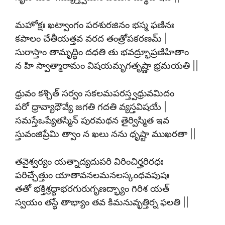
మహోక్షః ఖట్వాంగం పరశురజినం భస్మ ఫణినః
కపాలం చేతీయత్తవ వరద తంత్రోపకరణమ్ |
సురాస్తాం తామృద్ధిం దధతి తు భవద్ర్భూప్రణిహితాం
న హి స్వాత్మారామం విషయమృగతృష్ణా భ్రమయతి ||
ధ్రువం కశ్చిత్ సర్వం సకలమపరస్త్వధ్రువమిదం
పరో ధ్రావ్యాధౌవ్యే జగతి గదతి వ్యస్తవిషయే |
సమస్తేఒప్యేతస్మిన్ పురమథన తైర్విస్మిత ఇవ
స్తువంజిప్రేమి త్వాం న ఖలు నను ధృష్టా ముఖరతా ||
తవైశ్వర్యం యత్నాద్యదుపరి విరించిర్హరిరధః
పరిచ్ఛేత్తుం యాతావనలమనలస్కంధవపుషః
తతో భక్తిశ్రద్ధాభరగురుగృణద్భ్యాం గిరిశ యత్
స్వయం తస్థే తాభ్యాం తవ కిమనువృత్తిర్న ఫలతి ||