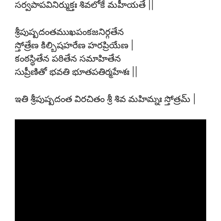
సర్వపాపవినిర్ముక్తః శివలోకే మహీయతే ||
శ్రీపుష్పదంతముఖపంకజనిర్గతేన
స్తోత్రేణ కిల్బిషహరేణ హరప్రియేణ |
కంఠస్థితేన పఠితేన సమాహితేన
సుప్రీణితో భవతి భూతపతిర్మహేశః ||
ఇతి శ్రీపుష్పదంత విరచితం శ్రీ శివ మహిమ్నః స్తోత్రమ్ |