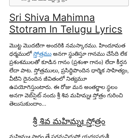
Sri Shiva Mahimna
Stotram In Telugu Lyrics
మొట్ట మొదటిగా అందరికి నమస్కారము. హిందూమత
ధర్మములో
స్తోత్రము
అనగా స్థుతిస్తూ గానము చేసేది లేక
ప్రశంశములతో కూడిన గానం (ప్రశంశా గానం) లేదా కీర్తన
లేదా పాట. స్తోత్రములు, ప్రసిద్ధిపొందిన ధార్మిక సాహిత్యం,
వీటిని దైనందిన జీవితంలో నిత్యమూ
ఉపయోగిస్తుంటారు. ఈ రోజు మన అంతర్జాల స్థలం
అనగా వెబ్‌సైట్ నందు
శ్రీ శివ మహిమ్నః స్తోత్రం
గురించి
తెలుసుకుందాం…
శ్రీ శివ మహిమ్నః స్తోత్రం
మహిమ్నః పారం తే పరమవిదుషో యద్యసదృశీ