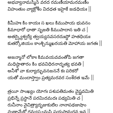
అభవ్యానామస్మిన్ వరద రమణీయామరమణీం
విహంతుం వ్యాక్రోశీం విదధత ఇహైకే జడధియః ||
కిమీహః కిం కాయః స ఖలు కిముపాయ భువనం
కిమాధారో ధాతా సృజతి కిముపాదాన ఇతి చ |
అతర్క్యైశ్వర్యే త్వయ్యనవసరదుఃస్థో హతధియః
కుతర్కోజియం కాంశ్చిన్ముఖరయతి మోహాయ జగతః ||
అజన్మానో లోకాః కిమవయవవంతోపి జగతా
మధిష్ఠాతారం కిం భవవిధిరనాదృత్య భవతి |
అనీశో వా కుర్యాద్భువనజననే కః పరికరో
యతో మందాస్త్వాం ప్రత్యమరవర సంశేరత ఇమే ||
త్రయీ సాంఖ్యం యోగః పశుపతిమతం వైష్ణవమితి
ప్రభిన్నే ప్రస్థానే పరమిదమదః పథ్యమితి చ |
రుచీనాం వైచిత్ర్యాదృజుకుటిల నానాపథజుషాం
నృణామేకో గమ్యస్త్వమసి పయసామర్థవ ఇవ ||