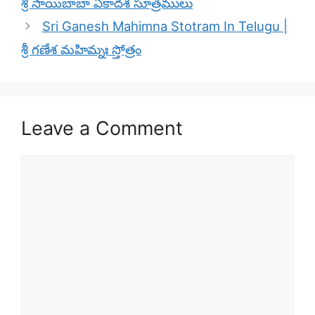
శ్రీ సాయిబాబా ఏకాదశ సూత్రములు
Sri Ganesh Mahimna Stotram In Telugu |
శ్రీ గణేశ మహిమ్నః స్తోత్రం
Leave a Comment
Comment