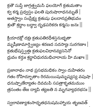
క్రతౌ సుప్తే జాగ్రత్త్వమసి ఫలయోగే క్రతుమతాం
క్వ కర్మ ప్రధ్వస్తం ఫలతి పురుషారాధనమృతే |
అతస్త్వాం సంప్రేక్ష్య క్రతుషు ఫలదానప్రతిభువం
శ్రుతౌ శ్రద్ధాం బద్ధ్వా దృఢపరికరః కర్మసు జనః ||
క్రియాదక్షో దక్షః క్రతుపతిరధీశస్తనుభృతా
మృషీణామార్త్విజ్యం శరణద సదస్యాః సురగణాః |
క్రతుభేషస్త్వత్తః క్రతుఫలవిధానవ్యసనినో
ధ్రువం కర్తుః శ్రద్ధావిధురమభిచారాయ హి మఖాః ||
ప్రజానాథం నాథ ప్రసభమభికం స్వాం దుహితరం
గతం రోహిద్భూతాం రిరమయిషుమృష్యస్య వపుషా |
ధనుష్పాణేర్యాతం దివమపి సపత్రాకృతమముం
త్రసంతం తేజ ద్యాపి త్యజతి న మృగవ్యాధరభసః ||
స్వలావణ్యాశంసాధృతధనుషమహ్నాయ తృణవత్