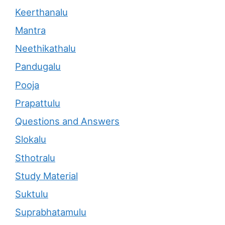
Keerthanalu
Mantra
Neethikathalu
Pandugalu
Pooja
Prapattulu
Questions and Answers
Slokalu
Sthotralu
Study Material
Suktulu
Suprabhatamulu