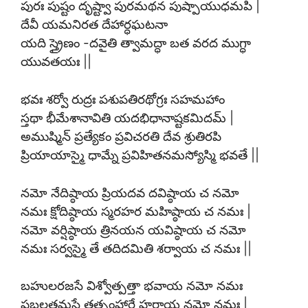
పురః పుష్టం దృష్ట్వా పురమథన పుష్పాయుధమపి |
దేవీ యమనిరత దేహార్ధఘటనా
యది స్త్రైణం -దవైతి త్వామద్ధా బత వరద ముగ్ధా
యువతయః ||
భవః శర్వో రుద్రః పశుపతిరథోగ్రః సహమహాం
స్తథా భీమేశానావితి యదభిధానాష్టకమిదమ్ |
అముష్మిన్ ప్రత్యేకం ప్రవిచరతి దేవ శ్రుతిరపి
ప్రియాయాస్మై ధామ్నే ప్రవిహితనమస్యోస్మి భవతే ||
నమో నేదిష్ఠాయ ప్రియదవ దవిష్ఠాయ చ నమో
నమః క్షోదిష్ఠాయ స్మరహర మహిష్ఠాయ చ నమః |
నమో వర్షిష్ఠాయ త్రినయన యవిష్ఠాయ చ నమో
నమః సర్వస్మై తే తదిదమితి శర్వాయ చ నమః ||
బహులరజసే విశ్వోత్పత్తా భవాయ నమో నమః
ప్రబలతమసే తత్సంహారే హరాయ నమో నమః |