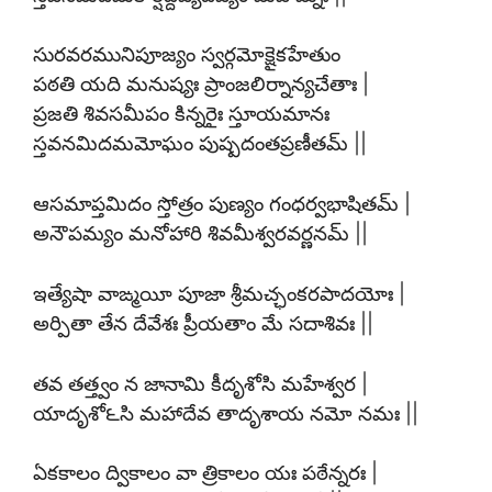
సురవరమునిపూజ్యం స్వర్గమోక్షైకహేతుం
పఠతి యది మనుష్యః ప్రాంజలిర్నాన్యచేతాః |
ప్రజతి శివసమీపం కిన్నరైః స్తూయమానః
స్తవనమిదమమోఘం పుష్పదంతప్రణీతమ్ ||
ఆసమాప్తమిదం స్తోత్రం పుణ్యం గంధర్వభాషితమ్ |
అనౌపమ్యం మనోహారి శివమీశ్వరవర్ణనమ్ ||
ఇత్యేషా వాఙ్మయీ పూజా శ్రీమచ్ఛంకరపాదయోః |
అర్పితా తేన దేవేశః ప్రీయతాం మే సదాశివః ||
తవ తత్త్వం న జానామి కీదృశోసి మహేశ్వర |
యాదృశో౬సి మహాదేవ తాదృశాయ నమో నమః ||
ఏకకాలం ద్వికాలం వా త్రికాలం యః పఠేన్నరః |