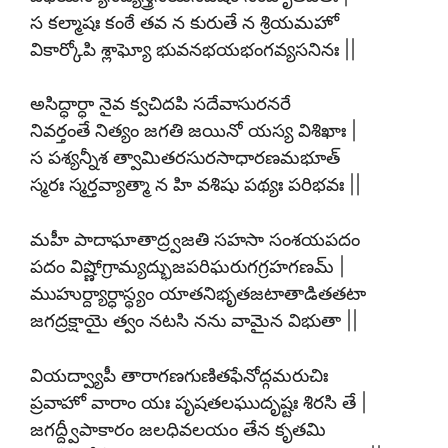
స కల్మాషః కంఠే తవ న కురుతే న శ్రియమహో
వికార్కోపి శ్లాఘ్యో భువనభయభంగవ్యసనినః ||
అసిద్ధార్ధా నైవ క్వచిదపి సదేవాసురనరే
నివర్తంతే నిత్యం జగతి జయినో యస్య విశిఖాః |
స పశ్యన్నీశ త్వామితరసురసాధారణమభూత్
స్మరః స్మర్తవ్యాత్మా న హి వశిషు పథ్యః పరిభవః ||
మహీ పాదాఘాతాద్ర్వజతి సహసా సంశయపదం
పదం విష్ణోగ్రామ్యద్భుజపరిఘరుగగ్రహగణమ్ |
ముహుర్ద్యార్ధాస్థ్యం యాతనిభృతజటాతాడితతటా
జగద్రక్షాయై త్వం నటసి నను వామైన విభుతా ||
వియద్వ్యాపీ తారాగణగుణితఫేనోద్గమరుచిః
ప్రవాహో వారాం యః పృషతలఘుదృష్టః శిరసి తే |
జగద్ద్వీపాకారం జలధివలయం తేన కృతమి