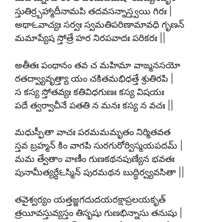
స్తుతిర్ర్బహ్మాదీనామపి తదవసన్నాస్త్వయి గిరః |
అథా౬వాచ్యః సర్వః స్వమతిపరిణామావధి గృణన్
మమాప్యేష స్తోత్రే హర నిరపవాదః పరికరః ||
అతీతః పంథానం తవ చ మహిమా వాఙ్మనసయో
రతద్వ్యావృత్త్యా యం చకితమభిధత్తే శ్రుతిరపి |
స కస్య స్తోతవ్యః కతివిధగుణః కస్య విషయః
పదే త్వర్వాచీనే పతతి న మనః కస్య న వచః ||
మధుస్ఫీతా వాచః పరమమమృతం నిర్మితవత
స్తవ బ్రహ్మన్ కిం వాగపి సురగురోర్విస్మయపదమ్ |
మమ త్వేతాం వాణీం గుణకథనపుణ్యేన భవతః
పునామీత్యర్ధే౬స్మిన్ పురమథన బుద్ధిర్వ్యవసితా ||
తవైశ్వర్యం యత్తజ్జగదుదయరక్షాప్రలయకృత్
త్రయీవస్తువ్యస్తం తిసృషు గుణభిన్నాసు తనుషు |