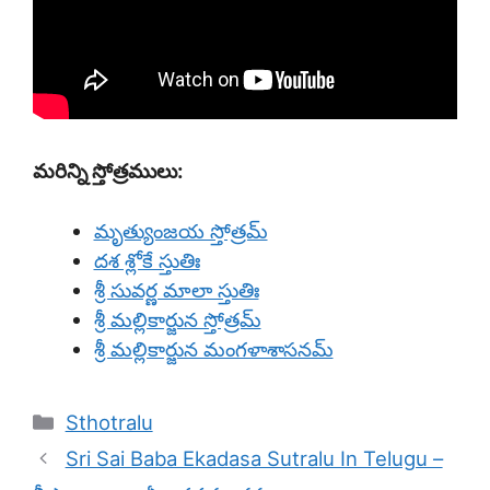
మరిన్ని స్తోత్రములు:
మృత్యుంజయ స్తోత్రమ్
దశ శ్లోకే స్తుతిః
శ్రీ సువర్ణ మాలా స్తుతిః
శ్రీ మల్లికార్జున స్తోత్రమ్
శ్రీ మల్లికార్జున మంగళాశాసనమ్
Categories
Sthotralu
Sri Sai Baba Ekadasa Sutralu In Telugu –