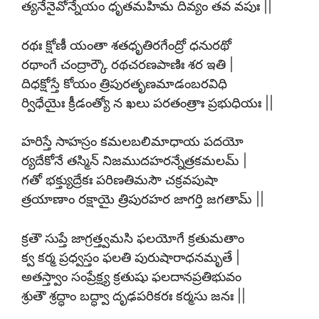
త్యనేనైవోన్నేయం ధృతమహిమ దివ్యం తవ వపుః ||
రథః క్షోణీ యంతా శతధృతిరగేంద్రో ధనురథో
రథాంగే చంద్రార్కౌ రథచరణపాణిః శర ఇతి |
దిధక్షోస్తే కోయం త్రిపురతృణమాడంబరవిధి
ర్విధేయైః క్రీడంత్యో న ఖలు పరతంత్రాః ప్రభుధియః ||
హరిస్తే సాహస్రం కమలబలిమాధాయ పదయో
ర్యదేకోనే తస్మిన్ నిజముదహరన్నేత్రకమలమ్ |
గతో భక్త్యుద్రేకః పరిణతిమసౌ చక్రవపుషా
త్రయాణాం రక్షాయై త్రిపురహర జాగర్తి జగతామ్ ||
క్రతౌ సుప్తే జాగ్రత్త్వమసి ఫలయోగే క్రతుమతాం
క్వ కర్మ ప్రధ్వస్తం ఫలతి పురుషారాధనమృతే |
అతస్త్వాం సంప్రేక్ష్య క్రతుషు ఫలదానప్రతిభువం
శ్రుతౌ శ్రద్ధాం బద్ధ్వా దృఢపరికరః కర్మసు జనః ||