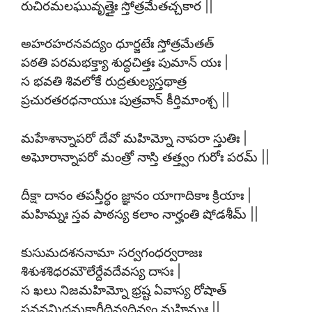
రుచిరమలఘువృత్తైః స్తోత్రమేతచ్చకార ||
అహరహరనవద్యం ధూర్జటేః స్తోత్రమేతత్
పఠతి పరమభక్త్యా శుద్ధచిత్తః పుమాన్ యః |
స భవతి శివలోకే రుద్రతుల్యస్తథాత్ర
ప్రచురతరధనాయుః పుత్రవాన్ కీర్తిమాంశ్చ ||
మహేశాన్నాపరో దేవో మహిమ్నో నాపరా స్తుతిః |
అఘోరాన్నాపరో మంత్రో నాస్తి తత్త్వం గురోః పరమ్ ||
దీక్షా దానం తపస్తీర్థం జ్ఞానం యాగాదికాః క్రియాః |
మహిమ్నః స్తవ పాఠస్య కలాం నార్హంతి షోడశీమ్ ||
కుసుమదశననామా సర్వగంధర్వరాజః
శిశుశశిధరమౌలేర్దేవదేవస్య దాసః |
స ఖలు నిజమహిమ్నో భ్రష్ట ఏవాస్య రోషాత్
స్తవనమిదమకార్షీద్దివ్యదివ్యం మహిమ్నః ||