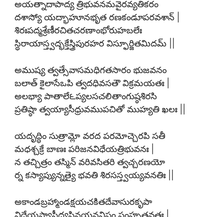
అయత్నాదాపాద్య త్రిభువనమవైరవ్యతికరం
దశాస్యో యద్భాహూనభృత రణకండూపరవశాన్ |
శిరఃపద్మశ్రేణీరచితచరణాంభోరుహబలేః
స్థిరాయాస్త్వద్భక్తేస్త్రిపురహర విస్ఫూర్జితమిదమ్ ||
అముష్య త్వత్సేవాసమధిగతసారం భుజవనం
బలాత్ కైలాసేఒపి త్వదధివసతౌ విక్రమయతః |
అలభ్యా పాతాలే౬ప్యలసచలితాంగుష్ఠశిరసి
ప్రతిష్ఠా త్వయ్యాసీధ్రువముపచితో ముహ్యతి ఖలః ||
యదృద్ధిం సుత్రామ్లో వరద పరమోచ్చెరపి సతీ
మధశ్చక్రే బాణః పరిజనవిధేయత్రిభువనః |
న తచ్చిత్రం తస్మిన్ వరివసితరి త్వచ్చరణయో
ర్న కస్యాప్యున్నత్యై భవతి శిరసస్త్వయ్యవనతిః ||
అకాండబ్రహ్మాండక్షయచకితదేవాసురకృపా
విధేయస్యాసీద్యస్త్రినయనవిషం సంహృతవతః |