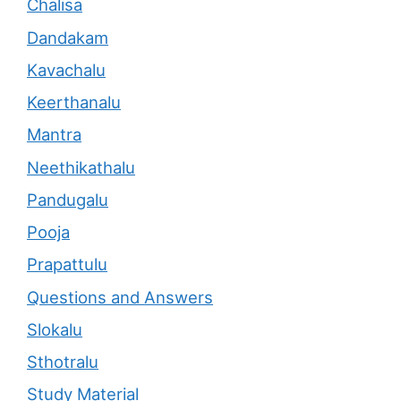
Chalisa
Dandakam
Kavachalu
Keerthanalu
Mantra
Neethikathalu
Pandugalu
Pooja
Prapattulu
Questions and Answers
Slokalu
Sthotralu
Study Material