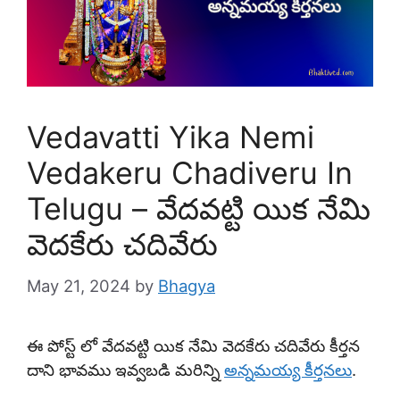
Vedavatti Yika Nemi
Vedakeru Chadiveru In
Telugu – వేదవట్టి యిక నేమి
వెదకేరు చదివేరు
May 21, 2024
by
Bhagya
ఈ పోస్ట్ లో వేదవట్టి యిక నేమి వెదకేరు చదివేరు కీర్తన
దాని భావము ఇవ్వబడి మరిన్ని
అన్నమయ్య కీర్తనలు
.