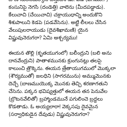
కంసునిపై నెగసి (దండెత్తి) వాలెను (మీదపడ్డాడు).
కేలుచాచి (చేయిచాచి) చక్రాయుధాన్ని అందుకొని
శిశుపాలుని కెడపె (పడవేసెను). అట్టి లీలలు చేసిన
వేలుపులరాయుడు (దైవశిఖామణి) యైన
విష్ణువునెరుగరా? ఏమి ఆశ్చర్యము!
ఈయన తొల్లి (కృతయుగంలో) బలీంద్రుని (బలి అను
దానవేంద్రుని) పాతాళమునకు క్రుంగునట్లు తలపై
కాలుంచి త్రొక్కెను. ఈయన త్రేతాయుగములో మొక్కలా
(శౌర్యముతో) జలధిని (సాగరమును) అమ్ముమొనకు
దెచ్చే (బాణముయొక్క మొనకు తెచ్చి శరణాగతుని
చేసెను. పక్కన భవిష్యత్తులో ఈయన తన పెనువేల
(బ్రొటనవేలితో) బ్రహ్మాండమునే పగులించె బ్రద్దలు
కొడతాడు. ఓ అయ్యలారా! వెక్కసపు దైవమైన
(సర్వాధికుడైన దేవుడు) విష్ణువునెరుగరా?