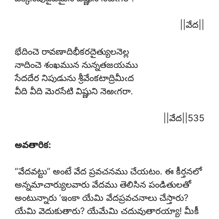
||వేద||
భేదించె రావణాదిభీకరదైత్యులనెల్ల
నాదించె శంఖమున నున్నతజయము
సేదదేర నిపుడును శ్రీవేంకటాద్రిమీఁద
వీది వీది మెరసేటి విష్ణుని నెఱఁగరా.
||వేద||535
అవతారిక:
“వేదవట్టు” అంటే వేద ప్రవచనము చేయటం. ఈ కీర్తనలో
అన్నమాచార్యులవారు వేదము తెలిసిన పండితులతో
అంటున్నారు ‘ఇంకా యేమి వేదప్రవచనాలు చేస్తారు?
యేమి వెదుకుతారు? యేమేమి చదువుతారయ్యా! మీకీ