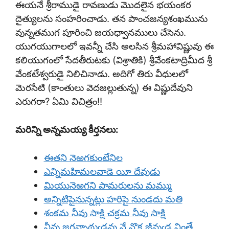
ఈయనే శ్రీరాముడై రావణుడు మొదలైన భయంకర
దైత్యులను సంహరించాడు. తన పాంచజన్యశంఖమును
వున్నతముగ పూరించి జయధ్వానములు చేసెను.
యుగయుగాలలో ఇవన్నీ చేసి అలసిన శ్రీమహావిష్ణువు ఈ
కలియుగంలో సేదతీరుటకు (విశ్రాతికి) శ్రీవేంకటాద్రిమీద శ్రీ
వేంకటేశ్వరుడై నిలిచినాడు. అదిగో తిరు వీధులలో
మెరసేటి (కాంతులు వెదజల్లుతున్న) ఈ విష్ణుదేవుని
ఎరుగరా? ఏమి విచిత్రం!!
మరిన్ని అన్నమయ్య కీర్తనలు:
ఈతని నెఱగకుంటేనిల
ఎన్నిమహిమలవాడె యీ దేవుడు
మియునెఱగని పామరులను మమ్ము
అన్నిటిపైనున్నట్లు హరిపై నుండదు మతి
శంకమ నీవు సాక్షి చక్రమ నీవు సాక్షి
నీవు జగన్నాథుఁడవు నే నొక జీవుఁడ నింతే