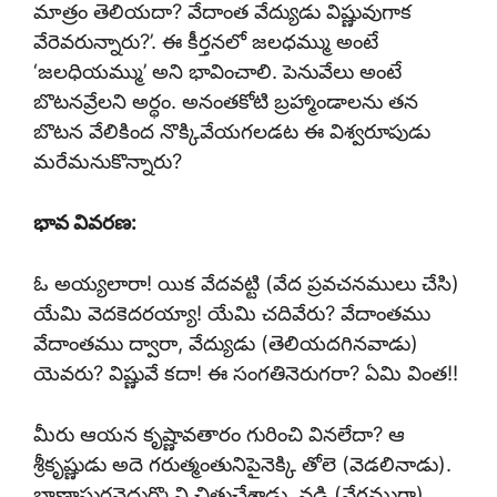
మాత్రం తెలియదా? వేదాంత వేద్యుడు విష్ణువుగాక
వేరెవరున్నారు?’. ఈ కీర్తనలో జలధమ్ము అంటే
‘జలధియమ్ము’ అని భావించాలి. పెనువేలు అంటే
బొటనవ్రేలని అర్థం. అనంతకోటి బ్రహ్మాండాలను తన
బొటన వేలికింద నొక్కివేయగలడట ఈ విశ్వరూపుడు
మరేమనుకొన్నారు?
భావ వివరణ:
ఓ అయ్యలారా! యిక వేదవట్టి (వేద ప్రవచనములు చేసి)
యేమి వెదకెదరయ్యా! యేమి చదివేరు? వేదాంతము
వేదాంతము ద్వారా, వేద్యుడు (తెలియదగినవాడు)
యెవరు? విష్ణువే కదా! ఈ సంగతినెరుగరా? ఏమి వింత!!
మీరు ఆయన కృష్ణావతారం గురించి వినలేదా? ఆ
శ్రీకృష్ణుడు అదె గరుత్మంతునిపైనెక్కి తోలె (వెడలినాడు).
బాణాసురనెదుర్కొని చిత్తుచేశాడు. వడి (వేగముగా)