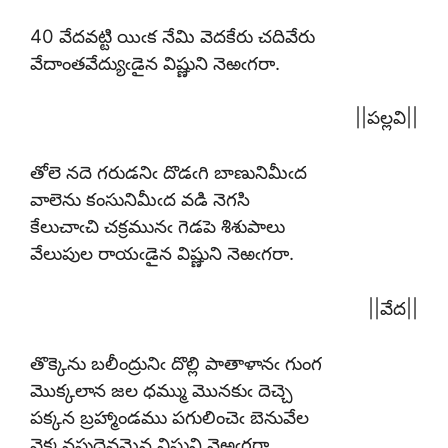
40 వేదవట్టి యిఁక నేమి వెదకేరు చదివేరు
వేదాంతవేద్యుఁడైన విష్ణుని నెఱఁగరా.
||పల్లవి||
తోలె నదె గరుడనిఁ దొడఁగి బాణునిమీఁద
వాలెను కంసునిమీఁద వడి నెగసి
కేలుచాఁచి చక్రమునఁ గెడపె శిశుపాలు
వేలుపుల రాయఁడైన విష్ణుని నెఱఁగరా.
||వేద||
తొక్కెను బలీంద్రునిఁ దొల్లి పాతాళానఁ గుంగ
మొక్కలాన జల ధమ్ము మొనకుఁ దెచ్చె
పక్కన బ్రహ్మాండము పగులించెఁ బెనువేల
వెక్కనపుదైవమైన విష్ణుని నెఱఁగరా.