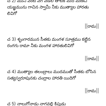
చ 2) ముని వెంట వేగ వెడలి తాటకి మద మణచి
యజ్ఞమును గాచిన స్వామీ నీకు ముత్యాల హారతు
లివిగో
||రామ||
చ 3) శృంగారమున సీతకు మంగళ సూత్రము కట్టిన
రంగగు రామా నీకు మంగళ హారతులివిగో
||రామ||
చ 4) ముత్యాల తలంబ్రాలు ముదముతో సీతకు బోసిన
సత్యస్వరూపునకు చంద్రాల హారతి యిదిగో
||రామ||
చ 5) నాలుగోనాడు నాగవల్లి కిపుడు