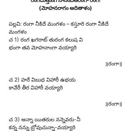
(మోహనరాగం ఆదితాళం)
పల్లవి: రంగా నీకిదే మంగళం – కస్తూరి రంగా నీకిదే
మంగళం
చ 1) రంగ ఖగరాట్ తురంగ కలుష వి
భంగా తవ మోహనాంగా వయ్యారి
॥రంగా॥
చ 2) హరే విబుధ విహారీ ఉభయ
కావేరీ తీర విహారీ వయ్యారి
॥రంగా॥
చ 3) అన్నా యితరుల నన్నెవరు-నీ
కన్న నన్ను బ్రోవుచున్నా-వయ్యారి