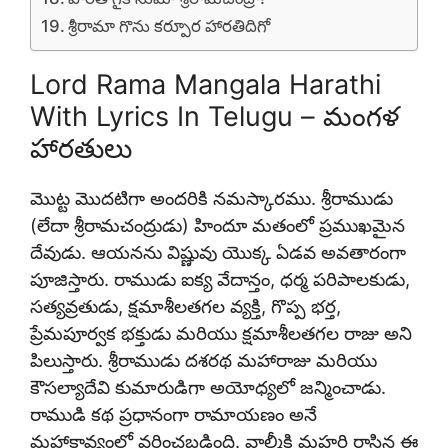
శ్రీరామా గొను కర్పూర హారతిదిగో
Lord Rama Mangala Harathi
With Lyrics In Telugu – మంగళ
హారతులు
మొట్ట మొదటిగా అందరికి నమస్కారము. శ్రీరాముడు
(లేదా శ్రీరామచంద్రుడు) హిందూ మతంలో ప్రముఖమైన
దేవుడు
. ఆయనను విష్ణువు యొక్క ఏడవ అవతారంగా
పూజిస్తారు. రాముడు ఐక్య వేదాన్తం, ధర్మ పరిపాలకుడు,
సత్యవ్రతుడు, క్షమాశీలతగల వ్యక్తి, గొప్ప భర్త,
ప్రేమపూర్వక భక్తుడు మరియు క్షమాశీలతగల రాజు అని
పిలుస్తారు. శ్రీరాముడు దశరథ మహారాజు మరియు
కౌసల్యాదేవి కుమారుడిగా అయోధ్యలో జన్మించాడు.
రాముడి కథ ప్రధానంగా రామాయణం అనే
మహాకావ్యంలో వర్ణించబడింది. వాల్మీకి మహర్షి రాసిన ఈ