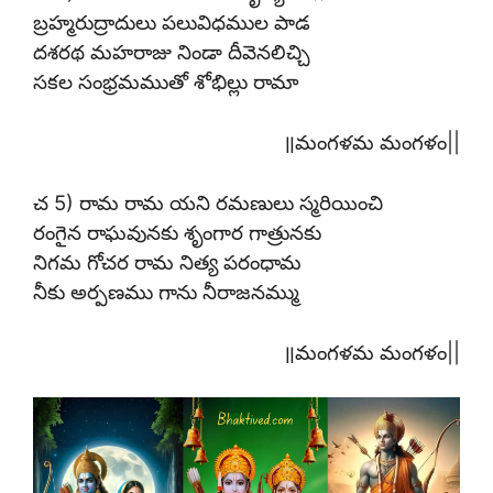
బ్రహ్మరుద్రాదులు పలువిధముల పాడ
దశరథ మహరాజు నిండా దీవెనలిచ్చి
సకల సంభ్రమముతో శోభిల్లు రామా
॥మంగళమ మంగళం||
చ 5) రామ రామ యని రమణులు స్మరియించి
రంగైన రాఘవునకు శృంగార గాత్రునకు
నిగమ గోచర రామ నిత్య పరంధామ
నీకు అర్పణము గాను నీరాజనమ్ము
॥మంగళమ మంగళం||