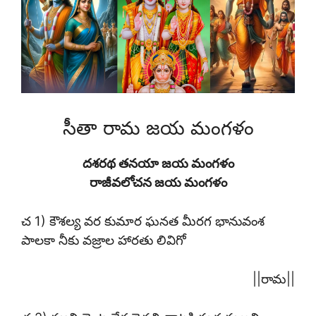
సీతా రామ జయ మంగళం
దశరథ తనయా జయ మంగళం
రాజీవలోచన జయ మంగళం
చ 1) కౌశల్య వర కుమార ఘనత మీరగ భానువంశ
పాలకా నీకు వజ్రాల హారతు లివిగో
||రామ||