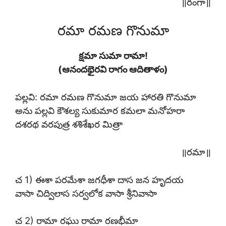
॥రంగా॥
రమా రమణ గొనుమా
క్షమా సుమా రామా!
(ఆనందభైరవి రాగం ఆదితాళం)
పల్లవి: రమా రమణ గొనుమా జయ హారతి గొనుమా
అను పల్లవి కౌశల్య సుకుమార కమలా మనోహరా
దశరథ వరపుత్ర శశిశేఖర మిత్రా
॥రమా॥
చ 1) ఈశా పరమేశా జగధీశా దాస జన హృదయ
వాసా చిద్విలాస సర్వలోక వాసా శ్రీనివాసా
చ 2) రామా రఘు రామా రణభీమా