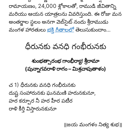
రామాయణం, 24,000 శ్లోకాలతో, రాముడి జీవితాన్ని
మరియు ఆయన యాత్రలను వివరిస్తుంది. ఈ రోజు మన
అంతర్జాల స్థలం అనగా వెబ్‌సైట్ నందు శ్రీరాముడు
మంగళ హారతులు
భక్తి గీతాల
లో
తెలుసుకుందాం…
ధీరునకు వనధి గంభీరునకు
శుంభత్సారంభ గాంభీర్యా! శ్రీరామా
(పున్నాగవరాళి రాగం – మిశ్రచాపుతాళం)
చ 1) ధీరునకు వనధి గంభీరునకు
దుష్ట సంహారునకు ఘనమణి హరునకునూ,
హర కర్పూర నీ హర హీర పటీర
రాళి కీర్తి విస్తారునకునూ
॥జయ మంగళం నిత్య శుభ॥