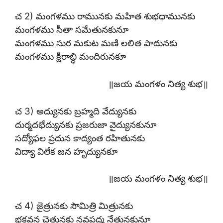
చ 2) మంగళము రామునకు మహిత శుభధామునకు
మంగళము సీతా సమేతునకునూ
మంగళము సుర మకుట మణి లలిత పాదునకు
మంగళము క్షీరాబ్ధి మందిరునకూ
॥జయ మంగళం నిత్య శుభ॥
చ 3) అద్యునకు బ్రహ్మది వేద్యునకు
దుర్మదభేద్యునకు ప్రజరుజా వైద్యునకునూ
సద్యోఫల ప్రదున కాద్యంత రహితునకు
విద్యా విలేక జన హృద్యునకూ
॥జయ మంగళం నిత్య శుభ॥
చ 4) జైత్రునకు సౌమిత్రి మిత్రునకు
భక్తవన చైత్రునకు నవపద్మ నేత్రునకునూ