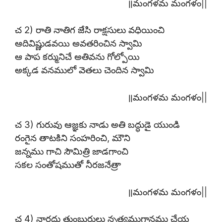
॥మంగళమ మంగళం||
చ 2) రాతి నాతిగ జేసి రాక్షసులు వధియించి
ఆదివిష్ణుడవయి అవతరించిన స్వామి
ఆ పాప కర్మునిచే అతివను గోల్పోయి
అక్కడ వనములో వెతలు చెందిన స్వామి
॥మంగళమ మంగళం||
చ 3) గురువు ఆజ్ఞకు నాడు అతి బద్ధుడై యుండి
రంగైన తాటకిని సంహరించి, మౌని
జన్నము గాచి సౌమిత్రి జాడగాంచి
సకల సంతోషముతో నీరజనేత్రా
॥మంగళమ మంగళం||
చ 4) నారదు తుంబురులు నృత్యముగానము చేయ