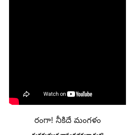
రంగా! నీకిదే మంగళం
రంగదుత్తుంగ నానందతరంగా రంగ!