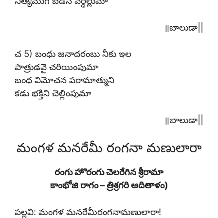
నిత్యముగ బడసి వర్థిల్లుమా
॥బాలుడా||
చ 5) బంధు జనాదరంబు నీకు ఇల
పాత్రుడవై చరియింపుమా
బంధ విమోచన పరామాత్ముని
కడు భక్తిని చెల్లింపుమా
॥బాలుడా||
మంగళ మనరేమీ రంగనా మణులారా
రంగు హొరంగు చెలరేగిన శ్రీరామా
కాంభోజి రాగం – త్రిశ్రగరి ఆదితాళం)
పల్లవి: మంగళ మనరేమీరంగనామణులారా!