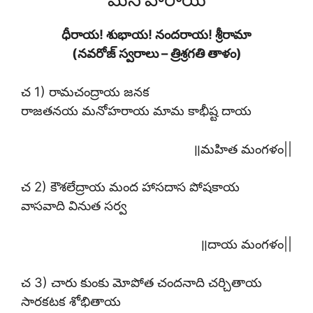
ధీరాయ! శుభాయ! నందరాయ! శ్రీరామా
(నవరోజ్ స్వరాలు – త్రిశ్రగతి తాళం)
చ 1) రామచంద్రాయ జనక
రాజతనయ మనోహరాయ మామ కాభీష్ట దాయ
॥మహిత మంగళం||
చ 2) కౌశలేద్రాయ మంద హాసదాస పోషకాయ
వాసవాది వినుత సర్వ
॥దాయ మంగళం||
చ 3) చారు కుంకు మోపోత చందనాది చర్చితాయ
సారకటక శోభితాయ