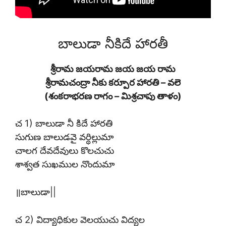
బాలుడా నీకిదే హారతీ
శ్రీరామ జయరామ జయ జయ రామ
శ్రీరామచంద్రా నీకు కర్పూర హారతి – వలె
(శంకరాభరణ రాగం – మిశ్రచాపు తాళం)
చ 1) బాలుడా నీ కిదే హారతి
సుగుణ బాలుడవై వర్థిల్లుమా
చాలగ దేవదేవులు కొలచుచు
శాశ్వత సుఖముల నొందుమా
॥బాలుడా||
చ 2) విద్యాధికుల వెలయుచు విద్యల