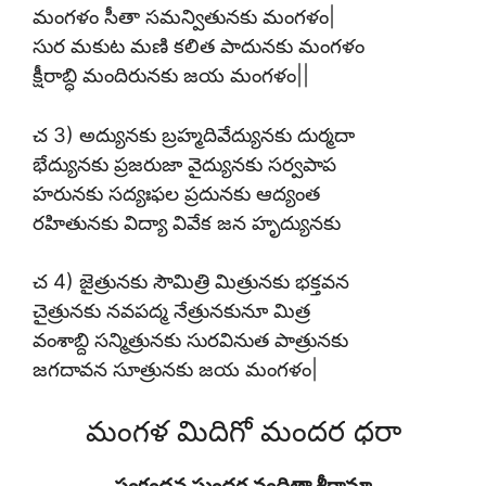
మంగళం సీతా సమన్వితునకు మంగళం|
సుర మకుట మణి కలిత పాదునకు మంగళం
క్షీరాబ్ధి మందిరునకు జయ మంగళం||
చ 3) అద్యునకు బ్రహ్మదివేద్యునకు దుర్మదా
భేద్యునకు ప్రజరుజా వైద్యునకు సర్వపాప
హరునకు సద్యఃఫల ప్రదునకు ఆద్యంత
రహితునకు విద్యా వివేక జన హృద్యునకు
చ 4) జైత్రునకు సౌమిత్రి మిత్రునకు భక్తవన
చైత్రునకు నవపద్మ నేత్రునకునూ మిత్ర
వంశాబ్ది సన్మిత్రునకు సురవినుత పాత్రునకు
జగదావన సూత్రునకు జయ మంగళం|
మంగళ మిదిగో మందర ధరా
సంకందన సుందర వందితా శ్రీరామా