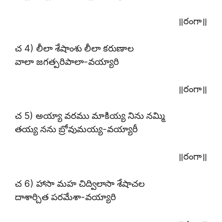
॥రంగా॥
చ 4) లీలా శేషాంశు లీలా కరుణాల
వాలా జగత్పరిపాలా-వయ్యారి
॥రంగా॥
చ 5) అయ్యా వరము మాకియ్య నిను నమ్మి
తయ్య నను బ్రోవుమయ్య-వయ్యారీ
॥రంగా॥
చ 6) హాసా మహ చిద్విలాసా శేషాచల
దాశార్చిత పరమేశా-వయ్యారి