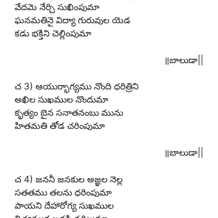
వేదమె నేర్చి సుఖింపుమా
ఘనమతినై విద్యా గురువుల యెడ
కడు భక్తిని చెల్లింపుమా
॥బాలుడా||
చ 3) ఆయుర్భాగ్యము నొంది ధరిత్రిని
అఖిల సుఖముల నొందుమా
కృత్యం బైన సనాతనంబు మును
హితమతి తోడ చరింపుమా
॥బాలుడా||
చ 4) జననీ జనకుల అజ్ఞల నెల్ల
సతతము తలను ధరింపుమా
పాయని దేహారోగ్య సుఖముల