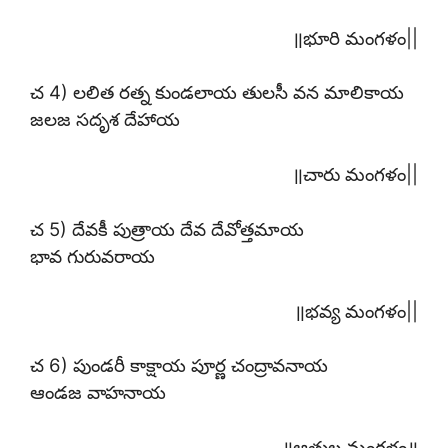
॥భూరి మంగళం||
చ 4) లలిత రత్న కుండలాయ తులసీ వన మాలికాయ
జలజ సదృశ దేహాయ
॥చారు మంగళం||
చ 5) దేవకీ పుత్రాయ దేవ దేవోత్తమాయ
భావ గురువరాయ
॥భవ్య మంగళం||
చ 6) పుండరీ కాక్షాయ పూర్ణ చంద్రావనాయ
ఆండజ వాహనాయ
॥ఆతుల మంగళం॥