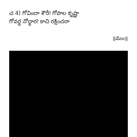
చ 4) గోవిందా శౌరీ! గోపాల కృష్ణా
గోవర్ధ నోద్ధార! కాచి రక్షించరా
॥మం॥