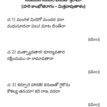
(హరి కాంభోజిరాగం – మిశ్రచాపుతాళం)
చ 1) మంగళ మిదిగో మందర ధరా
మధుసూదనా పలు! మాట లింతేనా
॥మం॥
చ 2) మత్స్యావతార! కూర్మావతార
రక్షించుము రా రామావతారా
॥మం॥
చ 3) కర్పూర హారతి! కరుణతో గైకొను
కౌశల్య తనయా! కరి రాజ వరదా
॥మం॥