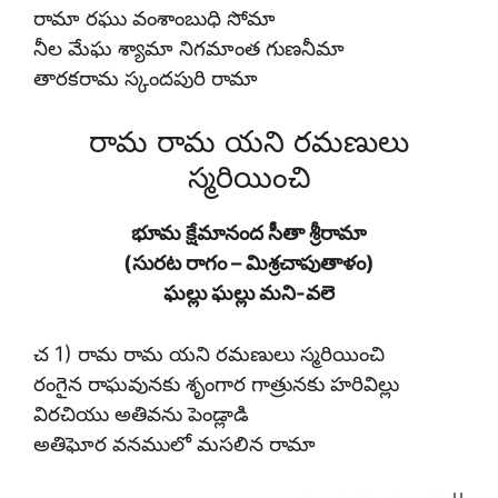
రామా రఘు వంశాంబుధి సోమా
నీల మేఘ శ్యామా నిగమాంత గుణనీమా
తారకరామ స్కందపురి రామా
రామ రామ యని రమణులు
స్మరియించి
భూమ క్షేమానంద సీతా శ్రీరామా
(సురట రాగం – మిశ్రచాపుతాళం)
ఘల్లు ఘల్లు మని-వలె
చ 1) రామ రామ యని రమణులు స్మరియించి
రంగైన రాఘవునకు శృంగార గాత్రునకు హరివిల్లు
విరచియు అతివను పెండ్లాడి
అతిఘోర వనములో మసలిన రామా