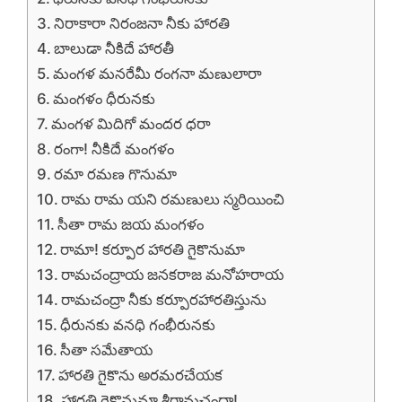
నిరాకారా నిరంజనా నీకు హారతి
బాలుడా నీకిదే హారతీ
మంగళ మనరేమీ రంగనా మణులారా
మంగళం ధీరునకు
మంగళ మిదిగో మందర ధరా
రంగా! నీకిదే మంగళం
రమా రమణ గొనుమా
రామ రామ యని రమణులు స్మరియించి
సీతా రామ జయ మంగళం
రామా! కర్పూర హారతి గైకొనుమా
రామచంద్రాయ జనకరాజ మనోహరాయ
రామచంద్రా నీకు కర్పూరహారతిస్తును
ధీరునకు వనధి గంభీరునకు
సీతా సమేతాయ
హారతి గైకొను అరమరచేయక
హారతి గైకొనుమా శ్రీరామచంద్రా!