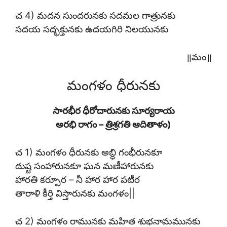
చ 4) మదన సుందరునకు సదమల గాత్రునకు
సదయ సద్భక్తునకు ఉదయగిరి నిలయునకు
॥మం॥
మంగళం ధీరునకు
సారభీర ధీరోదారునకు సూర్యరాయ
అరభి రాగం – త్రిశ్రగతి ఆదితాళం)
చ 1) మంగళం ధీరునకు అబ్ధి గంభీరునకూ
దుష్ట సంహారునకూ ఘన మణీహారునకు
హారతి కర్పూర – నీ హార హార పటీర
తారాళి కీర్తి విస్తారునకు మంగళం||
చ 2) మంగళం రామునకు మహిత శుభనామమునకు