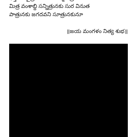
మిత్ర వంశాబ్ది సన్నిత్రునకు సుర వినుత
పాత్రునకు జగదవని సూత్రునకునూ
॥జయ మంగళం నిత్య శుభ॥