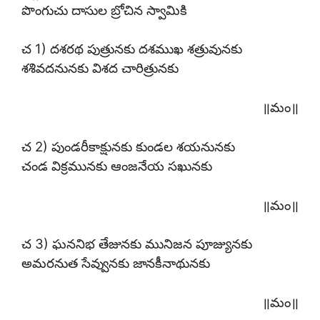
పొంగుచు దాసుల బ్రోచిన స్వామికి
చ 1) దశరథ పుత్రునకు దశముఖ శత్రువునకు
శశివదనునకు విశద చారిత్రునకు
॥మం॥
చ 2) పుండరీకాక్షునకు కుండల శయనునకు
చండ విక్రమునకు ఆంజనేయ సఖునకు
॥మం॥
చ 3) ఘననిభ తేజునకు మునిజన పూజ్యునకు
అమరనుత సేవ్వునకు జానకీనాథునకు
॥మం॥