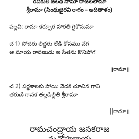
రవికుల జలథి సోమా రాజలలామా
శ్రీరామా (సింధుభైరవి రాగం – ఆదితాళం)
పల్లవి: రామా కర్పూర హారతి గైకొనుమా
చ 1) సోదరు లిద్దరు లేడి కోసము వేగ
ఆ మాయ రావణుడు అ సీతను కొనిపోగ
॥రామా॥
చ 2) పర్ణశాలకు పోయి వెదకి చూచిన గాని
తరుణి గానక తల్లడిల్లితి శ్రీరామా
||రామా॥
రామచంద్రాయ జనకరాజ
మనోహరాయ