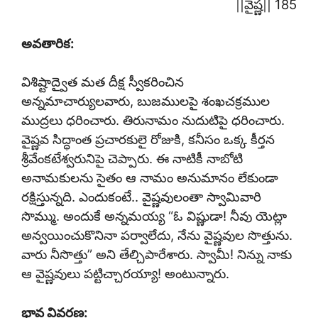
||వైష్ణ|| 185
అవతారిక:
విశిష్టాద్వైత మత దీక్ష స్వీకరించిన
అన్నమాచార్యులవారు, బుజములపై శంఖచక్రముల
ముద్రలు ధరించారు. తిరునామం నుదుటిపై ధరించారు.
వైష్ణవ సిద్ధాంత ప్రచారకులై రోజుకి, కనీసం ఒక్క కీర్తన
శ్రీవేంకటేశ్వరునిపై చెప్పారు. ఈ నాటికీ నాబోటి
అనామకులను సైతం ఆ నామం అనుమానం లేకుండా
రక్షిస్తున్నది. ఎందుకంటే.. వైష్ణవులంతా స్వామివారి
సొమ్ము. అందుకే అన్నమయ్య “ఓ విష్ణుడా! నీవు యెట్లా
అన్వయించుకొనినా పర్వాలేదు, నేను వైష్ణవుల సొత్తును.
వారు నీసొత్తు” అని తేల్చిపారేశారు. స్వామీ! నిన్ను నాకు
ఆ వైష్ణవులు పట్టిచ్చారయ్యా! అంటున్నారు.
భావ వివరణ: