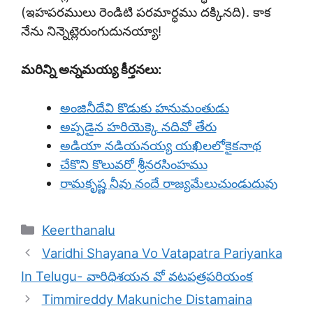
(ఇహపరములు రెండిటి పరమార్ధము దక్కినది). కాక
నేను నిన్నెట్లెరుంగుదునయ్యా!
మరిన్ని అన్నమయ్య కీర్తనలు:
అంజినీదేవి కొడుకు హనుమంతుడు
అప్పడైన హరియెక్కె నదివో తేరు
అడియా నడియనయ్య యఖిలలోకైకనాథ
చేకొని కొలువరో శ్రీనరసింహము
రామకృష్ణ నీవు నందే రాజ్యమేలుచుండుదువు
Categories
Keerthanalu
Varidhi Shayana Vo Vatapatra Pariyanka
In Telugu- వారిధిశయన వో వటపత్రపరియంక
Timmireddy Makuniche Distamaina