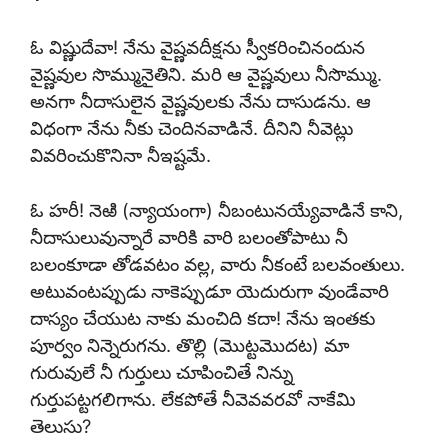
ఓ విష్ణుదేవా! నేను వైష్ణవదీక్షను స్వీకరించినందున
వైష్ణవుల సొమ్మునైతిని. మరి ఆ వైష్ణవులు నీసొమ్ము.
అనగా నీదాసులైన వైష్ణవులకు నేను దాసుడను. ఆ
విధంగా నేను నీకు చెందినవాడినే. దీనిని నీవెట్లు
వివరించుకొనినా నీఇష్టమే.
ఓ హరీ! నెఱి (న్యాయంగా) నీబంటునయ్యేవాడినే కాని,
నీదాసులువున్నారే వారికి వారి బలంతోపాటు నీ
బలంకూడా తోడవటం వల్ల, వారు నీకంటే బలవంతులు.
అటువంటప్పుడు నాకెప్పుడూ యెదురుగా వుండేవారి
దాస్యం చేయుట నాకు మంచిది కదా! నేను ఇంతకు
పూర్వం నిన్నెరుగను. తొల్లి (మొట్టమొదట) మా
గురువులే నీ గుర్తులు చూపించితే నిన్ను
గుర్తుపట్టగలిగాను. లేకపోతే నీవెవవరవో నాకేమి
తెలుసు?