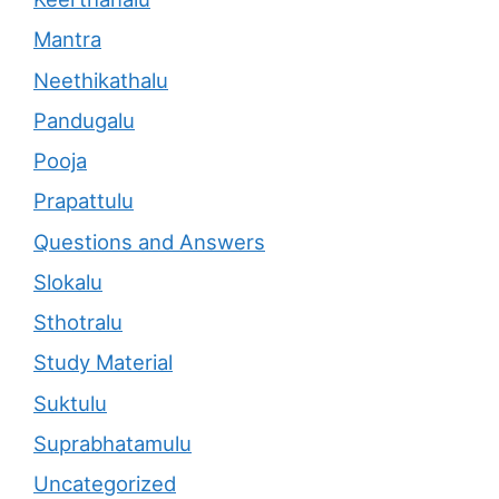
Mantra
Neethikathalu
Pandugalu
Pooja
Prapattulu
Questions and Answers
Slokalu
Sthotralu
Study Material
Suktulu
Suprabhatamulu
Uncategorized