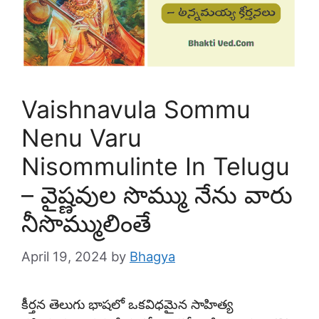
Vaishnavula Sommu
Nenu Varu
Nisommulinte In Telugu
– వైష్ణవుల సొమ్ము నేను వారు
నీసొమ్ములింతే
April 19, 2024
by
Bhagya
కీర్తన తెలుగు భాషలో ఒకవిధమైన సాహిత్య