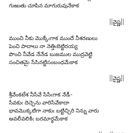
గుఱుతు చూపిన మాగురువునేకాక
||వైష్ణ||
ముంచి నీకు మొక్కేఁగాక ముందే నీశరణులు
పెంచి పాదాలు నా నెత్తిఁబెట్టిరయ్య
పొంచి నీవేడ నేనేడ బుజముల ముద్రవెట్టి
సంచితమై సేసినట్టిసంబంధమేకాక
||వైష్ణ||
శ్రీవేంకటేశ నీసేవే సేసేఁగాక నేడీ-
సేవకుఁ దెచ్చెను వారిసేవేకాదా
భావమొక్కటిగా నాకుఁ బట్టిచ్చిరి నిన్ను వారు
ఆవలీవలికిఁ బరమార్థమేకాక