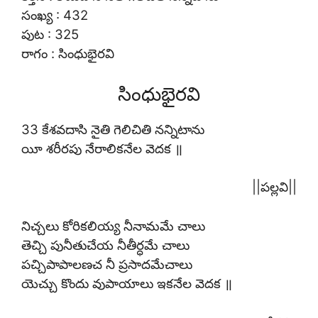
సంఖ్య : 432
పుట : 325
రాగం : సింధుభైరవి
సింధుభైరవి
33 కేశవదాసి నైతి గెలిచితి నన్నిటాను
యీ శరీరపు నేరాలికనేల వెదక ॥
||పల్లవి||
నిచ్చలు కోరికలియ్య నీనామమే చాలు
తెచ్చి పునీతుచేయ నీతీర్ధమే చాలు
పచ్చిపాపాలణచ నీ ప్రసాదమేచాలు
యెచ్చు కొందు వుపాయాలు ఇకనేల వెదక ॥