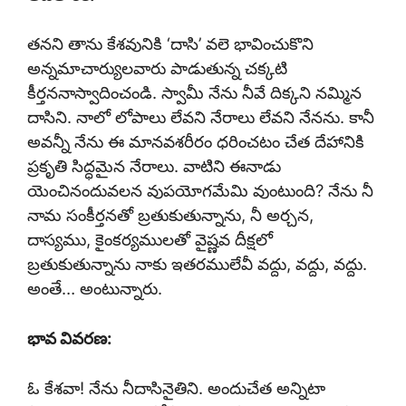
తనని తాను కేశవునికి ‘దాసి’ వలె భావించుకొని
అన్నమాచార్యులవారు పాడుతున్న చక్కటి
కీర్తననాస్వాదించండి. స్వామీ నేను నీవే దిక్కని నమ్మిన
దాసిని. నాలో లోపాలు లేవని నేరాలు లేవని నేనను. కానీ
అవన్నీ నేను ఈ మానవశరీరం ధరించటం చేత దేహానికి
ప్రకృతి సిద్ధమైన నేరాలు. వాటిని ఈనాడు
యెంచినందువలన వుపయోగమేమి వుంటుంది? నేను నీ
నామ సంకీర్తనతో బ్రతుకుతున్నాను, నీ అర్చన,
దాస్యము, కైంకర్యములతో వైష్ణవ దీక్షలో
బ్రతుకుతున్నాను నాకు ఇతరములేవీ వద్దు, వద్దు, వద్దు.
అంతే… అంటున్నారు.
భావ వివరణ:
ఓ కేశవా! నేను నీదాసినైతిని. అందుచేత అన్నిటా