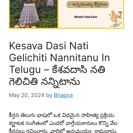
Kesava Dasi Nati
Gelichiti Nannitanu In
Telugu – కేశవదాసి నతి
గెలిచితి నన్నిటాను
May 20, 2024
by
Bhagya
కీర్తన తెలుగు భాషలో ఒక విధమైన సాహిత్య ప్రక్రియ.
కర్ణాటక సంగీతంలో ఎందరో వాగ్గేయకారులు కొన్ని వేల
కీర్తనలు రచించారు. వారిలో అన్నమయ్య, రామదాసు,