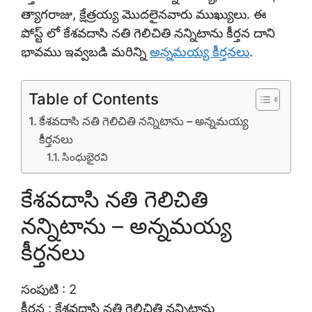
త్యాగరాజు, క్షేత్రయ్య మొదలైనవారు ముఖ్యులు. ఈ
పోస్ట్ లో కేశవదాసి నతి గెలిచితి నన్నిటాను కీర్తన దాని
భావము ఇవ్వబడి మరిన్ని
అన్నమయ్య కీర్తనలు
.
Table of Contents
కేశవదాసి నతి గెలిచితి నన్నిటాను – అన్నమయ్య
కీర్తనలు
సింధుభైరవి
కేశవదాసి నతి గెలిచితి
నన్నిటాను – అన్నమయ్య
కీర్తనలు
సంపుటి : 2
కీర్తన : కేశవదాసి నతి గెలిచితి నన్నిటాను