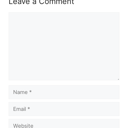
Leave a Comment
Comment
Name
Email
Website