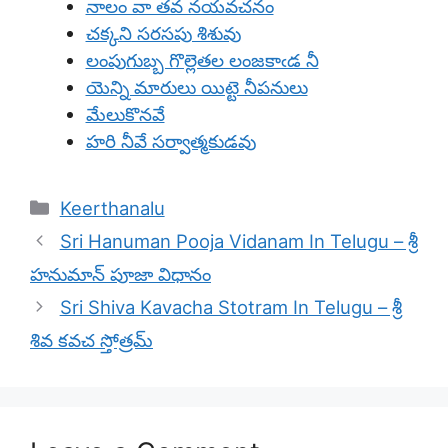
నాలం వా తవ నయవచనం
చక్కని సరసపు శిశువు
లంపుగుబ్బ గొల్లెతల లంజకాఁడ నీ
యెన్ని మారులు యిట్టె నీపనులు
మేలుకొనవే
హరి నీవే సర్వాత్మకుడవు
Categories
Keerthanalu
Sri Hanuman Pooja Vidanam In Telugu – శ్రీ
హనుమాన్ పూజా విధానం
Sri Shiva Kavacha Stotram In Telugu – శ్రీ
శివ కవచ స్తోత్రమ్