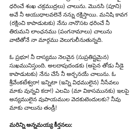
ధరించే శంఖ చక్రముద్రలు) చాలును. మొనసి (పూని)
అవే నీ ఆయుధాలవలెనే నన్ను రక్షిస్తాయి. మనిషి కావగ
(రక్షించి కాపాడుటకు) నేను నానొసట ధరించే నీ
తిరుమని లాంఛనము (పంగనామాలు) చాలును
వాటితోనే నా మార్గము వెలుగులీనుతున్నది.
ఓ ప్రభూ! నీ దాస్యము నెలవైన (సుప్రతిష్టమైన)
సుఖమునిస్తుంది. అలదాపుదండకు (ఆపైన తోడు నీడై
కాపాడుటకు) నేను చేసే నీ అర్చనయే చాలును. ఓ
శ్రీవేంకటేశ్వరా! ఇన్నిటా (ఇన్ని విధములైన) నీసేవలు
మాకు వున్నవి కదా!) ఎలమి (మా వికాసమునకు) ఇలపై
అన్యములైన వుపాయముల వెదకుటెందులకు? నీవు
మాకు చాలును తండ్రీ!
మరిన్ని అన్నమయ్య కీర్తనలు: