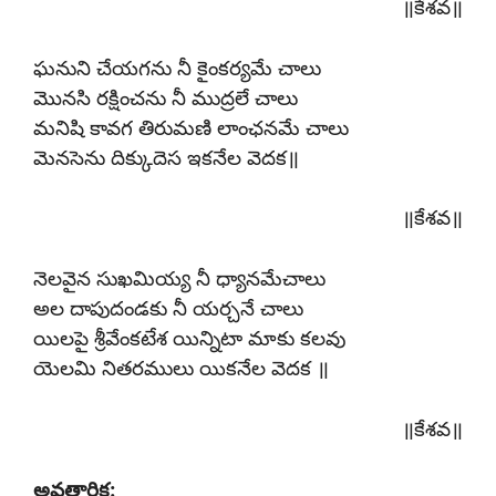
॥కేశవ॥
ఘనుని చేయగను నీ కైంకర్యమే చాలు
మొనసి రక్షించను నీ ముద్రలే చాలు
మనిషి కావగ తిరుమణి లాంఛనమే చాలు
మెనసెను దిక్కుదెస ఇకనేల వెదక॥
॥కేశవ॥
నెలవైన సుఖమియ్య నీ ధ్యానమేచాలు
అల దాపుదండకు నీ యర్చనే చాలు
యిలపై శ్రీవేంకటేశ యిన్నిటా మాకు కలవు
యెలమి నితరములు యికనేల వెదక ॥
॥కేశవ॥
అవతారిక: