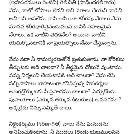
(ఇహపరములు రెంటినీ) గెలిచితి (సాధించగలిగాను).
నేను, నాలో లోపాలు లేవని కాని నేరాలు చేయని వాడిని
అనిగాని అనలేను. కాని అవి యీ శరీరపు నేరాలు నేను
మానవ శరీరధారినైనందువలన దానికి సహజమైన
నేరాలు. ఇక వాటిని వెదకనేల? అయినా వాటిని
యెదుర్కొనటానికి నా ప్రయత్నాలు నేనూ చేస్తున్నాను.
నేను సదా నీ నామస్మరణతోనే బ్రతుకుతాను. నా కోరికలు
తీర్చుటకు అది చాలదా? నీ తీర్థమైన చోటునే వుంటాను.
నన్ను నిర్మలుని చేయటానికి అది చాలదా? నేను చేసే
పచ్చిపాపాలు బాహాటంగా కనిపిస్తున్న పాపకర్మలు.
అణగద్రొక్కుటకు నీ ప్రసాదము చాలదా? ఎచ్చుకొందు
వుపాయాలు (ఎక్కువ తక్కువ కిటుకులు) అవసరమా?
అక్కర్లేదు నిన్ను నమ్మితే చాలు.
నీకైంకర్యము (శరణాగతి) చాలు నేను ఘనుడను
అనిపించుకొంటాను. నీ ముద్రలు (రెండు భుజములపైన