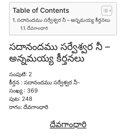
Table of Contents
సదానందము సర్వేశ్వర నీ – అన్నమయ్య కీర్తనలు
దేవగాంధారి
సదానందము సర్వేశ్వర నీ –
అన్నమయ్య కీర్తనలు
సంపుటి: 2
కీర్తన : సదానందము సర్వేశ్వర నీ-
సంఖ్య : 369
పుట: 248
రాగం: దేవగాంధారి
దేవగాంధారి