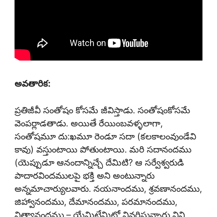
అవతారిక:
ప్రతిజీవీ సంతోషం కోసమే జీవిస్తాడు. సంతోషంకోసమే
వెంపర్లాడతాడు. అయితే రేయింబవళ్ళలాగా,
సంతోషమూ దు:ఖమూ రెండూ సదా (కలకాలంవుండేవి
కావు) వస్తుంటాయి పోతుంటాయి. మరి సదానందము
(యెప్పుడూ ఆనందాన్నిచ్చే దేమిటి? ఆ సర్వేశ్వరుడి
పాదారవిందములపై భక్తి అని అంటున్నారు
అన్నమాచార్యులవారు. నయనాందము, శ్రవణానందము,
జిహ్వానందము, దేమానందము, పరమానందము,
నిత్యానందము – యేమిటేమిటో వివరిస్తున్నారు విని