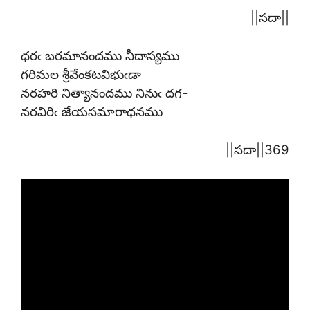
||సదా||
ధరఁ బరమానందము నీదాస్యము
గరిమల శ్రీవేంకటవిభుఁడా
నరహరి నిత్యానందము నినుఁ దగ-
నరవిరిఁ జేయసమారాధనము
||సదా||369