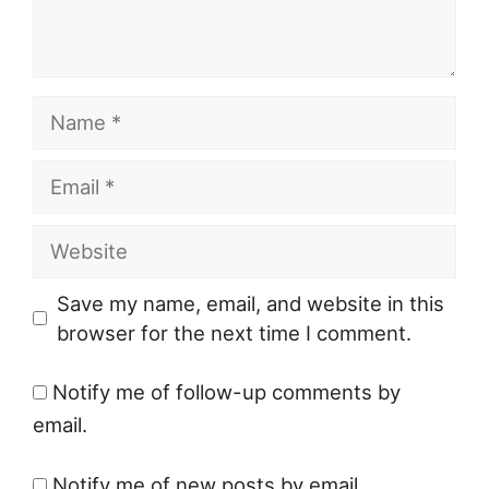
Name
Email
Website
Save my name, email, and website in this
browser for the next time I comment.
Notify me of follow-up comments by
email.
Notify me of new posts by email.