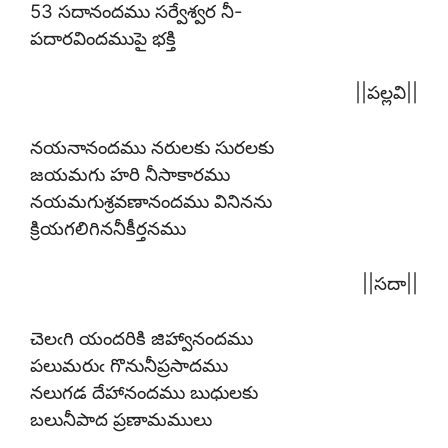
53 సదానందము సర్వేశ్వర నీ-
పదారవిందముపై భక్తి
||పల్లవి||
నయనానందము నరులకు సురలకు
జయమగు హరి నీసాకారము
నయమగుశ్రవణానందము వినినను
క్రియగలిగిననీకీర్తనము
||సదా||
చెలఁగి యందరికి జిహ్వానందము
పలుమరుఁ గొనునీప్రసాదము
నలుగడ దేహానందము బుధులకు
బలునీపాద ప్రణామములు